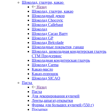
Шоколад, глазури, какао
Назад
Шоколад, глазури, какао
Шоколадный декор
Шоколад Chocovic
Шоколад Callebaut
Шоколад
Шоколад Cacao Barry
Шоколад GP
Шоколад Belcolade
Шоколадные покрытия, ганаш
Шоколад, шоколадная кондитерская глазурь
СТМ Продсервис
Шоколадная кондитерская глазурь
Шоколад Carma
Какао-масло
Какао-порошок
Шоколад SICAO
Пасха
Назад
Пасха
Для декорирования куличей
Ленты,шпагат,открытки
Формы для больших куличей (550 г)
Посыпки