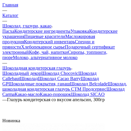
Главная
—
Каталог
—
Шоколад, глазури, какао
Пасха
Кондитерские ингредиенты
Упаковка
Кондитерские
украшения
Пищевые красители
Масложировая
продукция
Кондитерский инвентарь
Специи и
пряности
Хлебопекарное сырье
Подарочный сертификат
электронный
Кофе, чай, напитки
Сиропы, топпинги,
пюре
Молоко, альтернативное молоко
—
Шоколадная кондитерская глазурь
Шоколадный декор
Шоколад Chocovic
Шоколад
Callebaut
Шоколад
Шоколад Cacao Barry
Шоколад
GP
Шоколадные покрытия, ганаш
Шоколад Belcolade
Шоколад,
шоколадная кондитерская глазурь СТМ Продсервис
Шоколад
Carma
Какао-масло
Какао-порошок
Шоколад SICAO
—
Глазурь кондитерская со вкусом апельсин, 300гр
Новинка