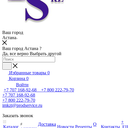
Ваш город
Астана
Ваш город Астана ?
Да, все верно
Выбрать другой
Избранные товары
0
Корзина
0
Войти
+7 707 168-92-68 +7 800 222-79-70
+7 707 168-92-68
+7 800 222-79-70
imkzt@prodservice.ru
Заказать звонок
+
Доставка
О
Каталог
Новости
Рецепты
Контакты
Е