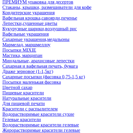
ПРЕМИУМ упаковка для десертов
Стаканы, крышки, размешиватели для кофе
Кондитерские украшения
Вафельная крошка,савоярди,печенье
Лепестки,сушенные цветы
Кукурузные шарики,воздушный рис
Вафельные украшения
Сахарные украшения,медальоны
Мармелад, маршмеллоу
Посыпки MIXIE
Мастика, марципан
Миндальные, арахисовые лепестки
Сахарная и вафельная печать, бумага
Драже зерновое (1-1,5кг)
Сахарные посыпки (фасовка 0,75-1,5 кг)
Посыпки маленькая фасовка
Цветной сахар
Пищевые красители
Натуральные красители
Для пищевой печати
Красители с распылителем
Водорастворимые красители сухие
Гелевые красители
Водорастворимые красители гелевые
Жирорастворимые красители гелевые