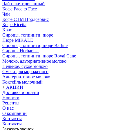
Чай пакетированный
Кофе Face to Face
Чай
Кофе СТМ Продсервис
Кофе Ricetta
Квас
Сиропы, топпинги, пюре
Пюре MIKALE
Сиропы, топпинги, пюре Barline
Сиропы Herbarista
Сиропы, топпинги, пюре Royal Cane
Молоко, альтернативное молоко
Цельное, сухое молоко
Смеси для мороженого
Альтернативное молоко
Коктейль молочный
АКЦИИ
Доставка и оплата
Новости
Рецепты
О нас
О компании
Контакты
Контакты
Заказать звонок