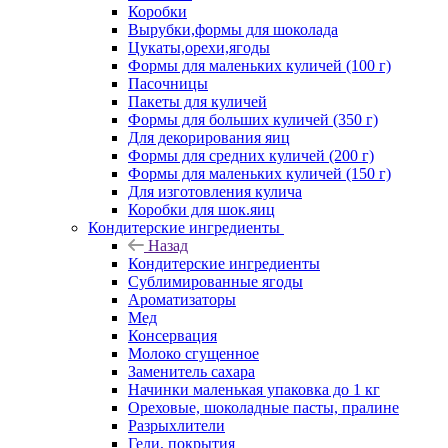
Коробки
Вырубки,формы для шоколада
Цукаты,орехи,ягоды
Формы для маленьких куличей (100 г)
Пасочницы
Пакеты для куличей
Формы для больших куличей (350 г)
Для декорирования яиц
Формы для средних куличей (200 г)
Формы для маленьких куличей (150 г)
Для изготовления кулича
Коробки для шок.яиц
Кондитерские ингредиенты
Назад
Кондитерские ингредиенты
Сублимированные ягоды
Ароматизаторы
Мед
Консервация
Молоко сгущенное
Заменитель сахара
Начинки маленькая упаковка до 1 кг
Ореховые, шоколадные пасты, пралине
Разрыхлители
Гели, покрытия