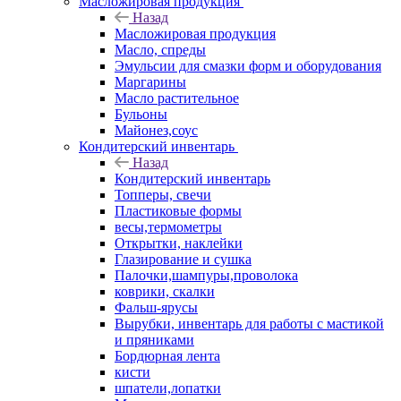
Масложировая продукция
Назад
Масложировая продукция
Масло, спреды
Эмульсии для смазки форм и оборудования
Маргарины
Масло растительное
Бульоны
Майонез,соус
Кондитерский инвентарь
Назад
Кондитерский инвентарь
Топперы, свечи
Пластиковые формы
весы,термометры
Открытки, наклейки
Глазирование и сушка
Палочки,шампуры,проволока
коврики, скалки
Фальш-ярусы
Вырубки, инвентарь для работы с мастикой
и пряниками
Бордюрная лента
кисти
шпатели,лопатки