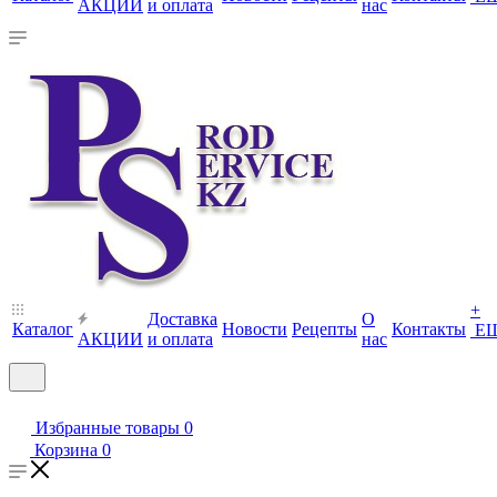
АКЦИИ
и оплата
нас
+
Доставка
О
Каталог
Новости
Рецепты
Контакты
Е
АКЦИИ
и оплата
нас
Избранные товары
0
Корзина
0