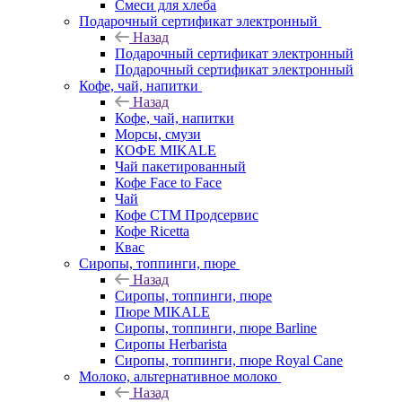
Смеси для хлеба
Подарочный сертификат электронный
Назад
Подарочный сертификат электронный
Подарочный сертификат электронный
Кофе, чай, напитки
Назад
Кофе, чай, напитки
Морсы, смузи
КОФЕ MIKALE
Чай пакетированный
Кофе Face to Face
Чай
Кофе СТМ Продсервис
Кофе Ricetta
Квас
Сиропы, топпинги, пюре
Назад
Сиропы, топпинги, пюре
Пюре MIKALE
Сиропы, топпинги, пюре Barline
Сиропы Herbarista
Сиропы, топпинги, пюре Royal Cane
Молоко, альтернативное молоко
Назад