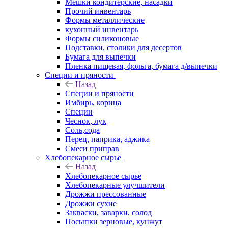
Мешки кондитерские, насадки
Прочий инвентарь
Формы металлические
кухонный инвентарь
Формы силиконовые
Подставки, столики для десертов
Бумага для выпечки
Пленка пищевая, фольга, бумага д/выпечки
Специи и пряности
Назад
Специи и пряности
Имбирь, корица
Специи
Чеснок, лук
Соль,сода
Перец, паприка, аджика
Смеси приправ
Хлебопекарное сырье
Назад
Хлебопекарное сырье
Хлебопекарные улучшители
Дрожжи прессованные
Дрожжи сухие
Закваски, заварки, солод
Посыпки зерновые, кунжут