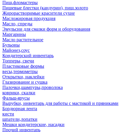
Пищ.фломастеры
Пищевые блестки (кандурин), пищ.золото
Жирорастворимые красители сухие
Масложировая продукция
Масло, спреды
Эмульсии для смазки форм и оборудования
Маргарины
Масло растительное
Бульоны
Майонез,соус
Кондитерский инвентарь
Топперы, свечи
Пластиковые формы
весы,термометры
Открытки, наклейки
Глазирование и сушка
Палочки,шампуры,проволока
коврики, скалки
Фальш-ярусы
Вырубки, инвентарь для работы с мастикой и пряниками
Бордюрная лента
кисти
шпатели,лопатки
Мешки кондитерские, насадки
Прочий инвентарь