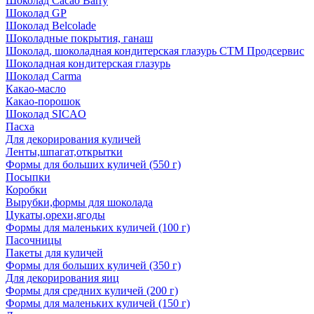
Шоколад Cacao Barry
Шоколад GP
Шоколад Belcolade
Шоколадные покрытия, ганаш
Шоколад, шоколадная кондитерская глазурь СТМ Продсервис
Шоколадная кондитерская глазурь
Шоколад Carma
Какао-масло
Какао-порошок
Шоколад SICAO
Пасха
Для декорирования куличей
Ленты,шпагат,открытки
Формы для больших куличей (550 г)
Посыпки
Коробки
Вырубки,формы для шоколада
Цукаты,орехи,ягоды
Формы для маленьких куличей (100 г)
Пасочницы
Пакеты для куличей
Формы для больших куличей (350 г)
Для декорирования яиц
Формы для средних куличей (200 г)
Формы для маленьких куличей (150 г)