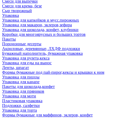
Смеси для выпечки
Смеси для крема, безе
Сыр творожный
Упаковка
Упаковка для капкейков и мусс.пирожных
Упаковка для макарон, эклеров,зефира
Упаковка для шоколада, конфет, клубники
Коробки для многоярусных и больших тортов
Пакеты
Порционные десерты
Акриловые, деревянные, ЛХДФ подложки
Бумажный наполнитель, бумажная упаковка
Упаковка для рулета,кекса
Упаковка для еды на вынос
Ленты, шпагат
Формы бумажные под пай-пирог,кексы и крышки к ним
Упаковка для пиццы
Упаковка для канапе
Пакеты для шоколада,конфет
Упаковка для пряников
Упаковка для моти
Пластиковая упаковка
Подложки, салфетки
Упаковка для торта
Формы бумажные для маффинов, эклеров, конфет