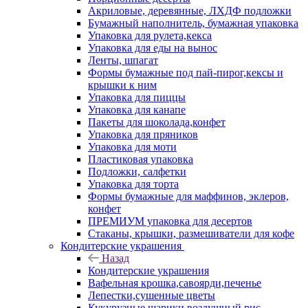
Акриловые, деревянные, ЛХДФ подложки
Бумажный наполнитель, бумажная упаковка
Упаковка для рулета,кекса
Упаковка для еды на вынос
Ленты, шпагат
Формы бумажные под пай-пирог,кексы и
крышки к ним
Упаковка для пиццы
Упаковка для канапе
Пакеты для шоколада,конфет
Упаковка для пряников
Упаковка для моти
Пластиковая упаковка
Подложки, салфетки
Упаковка для торта
Формы бумажные для маффинов, эклеров,
конфет
ПРЕМИУМ упаковка для десертов
Стаканы, крышки, размешиватели для кофе
Кондитерские украшения
Назад
Кондитерские украшения
Вафельная крошка,савоярди,печенье
Лепестки,сушенные цветы
Кукурузные шарики,воздушный рис