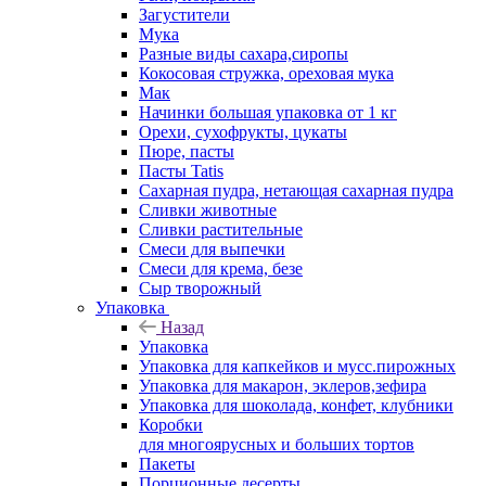
Загустители
Мука
Разные виды сахара,сиропы
Кокосовая стружка, ореховая мука
Мак
Начинки большая упаковка от 1 кг
Орехи, сухофрукты, цукаты
Пюре, пасты
Пасты Tatis
Сахарная пудра, нетающая сахарная пудра
Сливки животные
Сливки растительные
Смеси для выпечки
Смеси для крема, безе
Сыр творожный
Упаковка
Назад
Упаковка
Упаковка для капкейков и мусс.пирожных
Упаковка для макарон, эклеров,зефира
Упаковка для шоколада, конфет, клубники
Коробки
для многоярусных и больших тортов
Пакеты
Порционные десерты