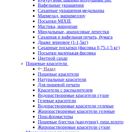
Вафельные украшения
Сахарные украшения,медальоны
Мармелад, маршмеллоу
Посыпки MIXIE
Мастика, марципан
Миндальные, арахисовые лепестки
Сахарная и вафельная печать, бумага
Драже зерновое (1-1,5кг)
Сахарные посыпки (фасовка 0,75-1,5 кг)
Посыпки маленькая фасовка
Цветной сахар
Пищевые красители
Назад
Пищевые красители
Натуральные красители
Для пищевой печати
Красители с распылителем
Водорастворимые красители сухие
Гелевые красители
Водорастворимые красители гелевые
Жирорастворимые красители гелевые
Пищ.фломастеры
Пищевые блестки (кандурин), пищ.золото
Жирорастворимые красители сухие