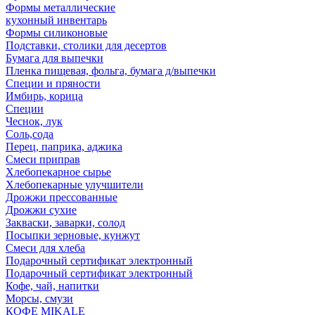
Формы металлические
кухонный инвентарь
Формы силиконовые
Подставки, столики для десертов
Бумага для выпечки
Пленка пищевая, фольга, бумага д/выпечки
Специи и пряности
Имбирь, корица
Специи
Чеснок, лук
Соль,сода
Перец, паприка, аджика
Смеси приправ
Хлебопекарное сырье
Хлебопекарные улучшители
Дрожжи прессованные
Дрожжи сухие
Закваски, заварки, солод
Посыпки зерновые, кунжут
Смеси для хлеба
Подарочный сертификат электронный
Подарочный сертификат электронный
Кофе, чай, напитки
Морсы, смузи
КОФЕ MIKALE