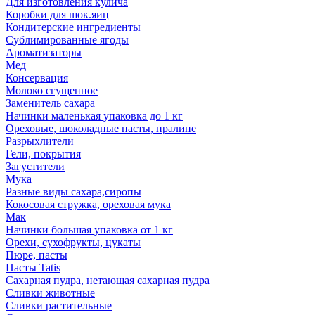
Для изготовления кулича
Коробки для шок.яиц
Кондитерские ингредиенты
Сублимированные ягоды
Ароматизаторы
Мед
Консервация
Молоко сгущенное
Заменитель сахара
Начинки маленькая упаковка до 1 кг
Ореховые, шоколадные пасты, пралине
Разрыхлители
Гели, покрытия
Загустители
Мука
Разные виды сахара,сиропы
Кокосовая стружка, ореховая мука
Мак
Начинки большая упаковка от 1 кг
Орехи, сухофрукты, цукаты
Пюре, пасты
Пасты Tatis
Сахарная пудра, нетающая сахарная пудра
Сливки животные
Сливки растительные