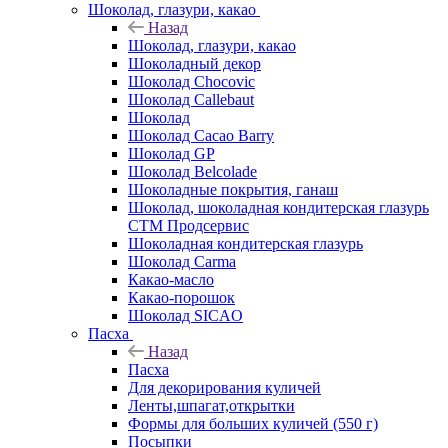
Шоколад, глазури, какао
Назад
Шоколад, глазури, какао
Шоколадный декор
Шоколад Chocovic
Шоколад Callebaut
Шоколад
Шоколад Cacao Barry
Шоколад GP
Шоколад Belcolade
Шоколадные покрытия, ганаш
Шоколад, шоколадная кондитерская глазурь
СТМ Продсервис
Шоколадная кондитерская глазурь
Шоколад Carma
Какао-масло
Какао-порошок
Шоколад SICAO
Пасха
Назад
Пасха
Для декорирования куличей
Ленты,шпагат,открытки
Формы для больших куличей (550 г)
Посыпки