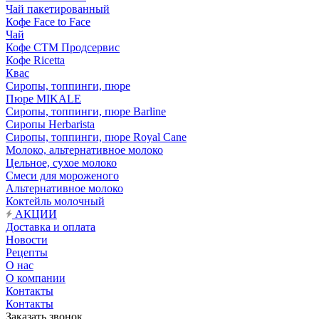
Чай пакетированный
Кофе Face to Face
Чай
Кофе СТМ Продсервис
Кофе Ricetta
Квас
Сиропы, топпинги, пюре
Пюре MIKALE
Сиропы, топпинги, пюре Barline
Сиропы Herbarista
Сиропы, топпинги, пюре Royal Cane
Молоко, альтернативное молоко
Цельное, сухое молоко
Смеси для мороженого
Альтернативное молоко
Коктейль молочный
АКЦИИ
Доставка и оплата
Новости
Рецепты
О нас
О компании
Контакты
Контакты
Заказать звонок