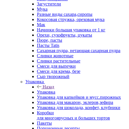
Загустители
Мука
Разные виды сахара,сиропы
Кокосовая стружка, ореховая мука
Мак
Начинки большая упаковка от 1 кг
Орехи, сухофрукты, цукаты
Пюре, пасты
Пасты Tatis
Сахарная пудра, нетающая сахарная пудра
Сливки животные
Сливки растительные
Смеси для выпечки
Смеси для крема, безе
Сыр творожный
Упаковка
Назад
Упаковка
Упаковка для капкейков и мусс.пирожных
Упаковка для макарон, эклеров,зефира
Упаковка для шоколада, конфет, клубники
Коробки
для многоярусных и больших тортов
Пакеты
Порционные десерты