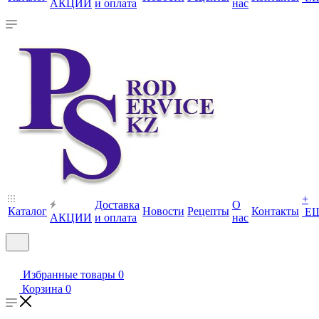
АКЦИИ
и оплата
нас
+
Доставка
О
Каталог
Новости
Рецепты
Контакты
Е
АКЦИИ
и оплата
нас
Избранные товары
0
Корзина
0