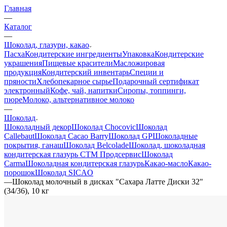
Главная
—
Каталог
—
Шоколад, глазури, какао
Пасха
Кондитерские ингредиенты
Упаковка
Кондитерские
украшения
Пищевые красители
Масложировая
продукция
Кондитерский инвентарь
Специи и
пряности
Хлебопекарное сырье
Подарочный сертификат
электронный
Кофе, чай, напитки
Сиропы, топпинги,
пюре
Молоко, альтернативное молоко
—
Шоколад
Шоколадный декор
Шоколад Chocovic
Шоколад
Callebaut
Шоколад Cacao Barry
Шоколад GP
Шоколадные
покрытия, ганаш
Шоколад Belcolade
Шоколад, шоколадная
кондитерская глазурь СТМ Продсервис
Шоколад
Carma
Шоколадная кондитерская глазурь
Какао-масло
Какао-
порошок
Шоколад SICAO
—
Шоколад молочный в дисках "Сахара Латте Диски 32"
(34/36), 10 кг