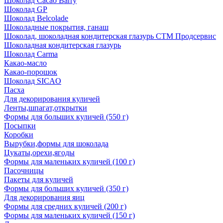
Шоколад Cacao Barry
Шоколад GP
Шоколад Belcolade
Шоколадные покрытия, ганаш
Шоколад, шоколадная кондитерская глазурь СТМ Продсервис
Шоколадная кондитерская глазурь
Шоколад Carma
Какао-масло
Какао-порошок
Шоколад SICAO
Пасха
Для декорирования куличей
Ленты,шпагат,открытки
Формы для больших куличей (550 г)
Посыпки
Коробки
Вырубки,формы для шоколада
Цукаты,орехи,ягоды
Формы для маленьких куличей (100 г)
Пасочницы
Пакеты для куличей
Формы для больших куличей (350 г)
Для декорирования яиц
Формы для средних куличей (200 г)
Формы для маленьких куличей (150 г)