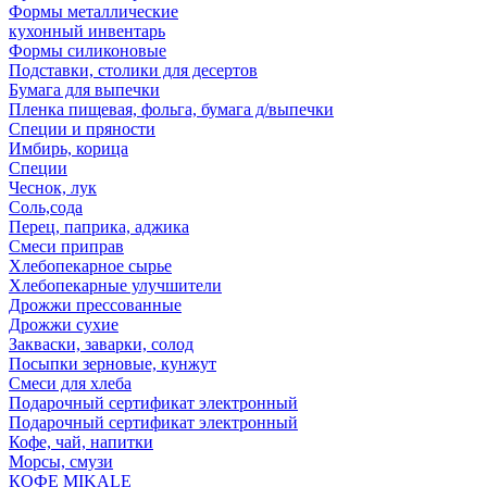
Формы металлические
кухонный инвентарь
Формы силиконовые
Подставки, столики для десертов
Бумага для выпечки
Пленка пищевая, фольга, бумага д/выпечки
Специи и пряности
Имбирь, корица
Специи
Чеснок, лук
Соль,сода
Перец, паприка, аджика
Смеси приправ
Хлебопекарное сырье
Хлебопекарные улучшители
Дрожжи прессованные
Дрожжи сухие
Закваски, заварки, солод
Посыпки зерновые, кунжут
Смеси для хлеба
Подарочный сертификат электронный
Подарочный сертификат электронный
Кофе, чай, напитки
Морсы, смузи
КОФЕ MIKALE