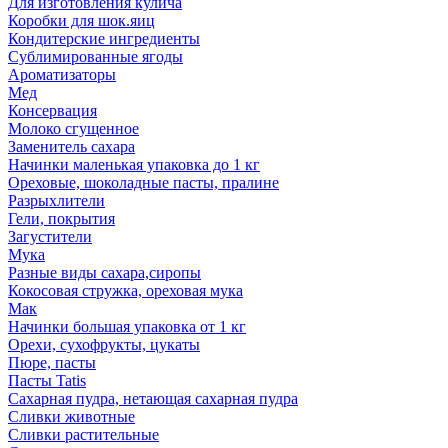
Для изготовления кулича
Коробки для шок.яиц
Кондитерские ингредиенты
Сублимированные ягоды
Ароматизаторы
Мед
Консервация
Молоко сгущенное
Заменитель сахара
Начинки маленькая упаковка до 1 кг
Ореховые, шоколадные пасты, пралине
Разрыхлители
Гели, покрытия
Загустители
Мука
Разные виды сахара,сиропы
Кокосовая стружка, ореховая мука
Мак
Начинки большая упаковка от 1 кг
Орехи, сухофрукты, цукаты
Пюре, пасты
Пасты Tatis
Сахарная пудра, нетающая сахарная пудра
Сливки животные
Сливки растительные