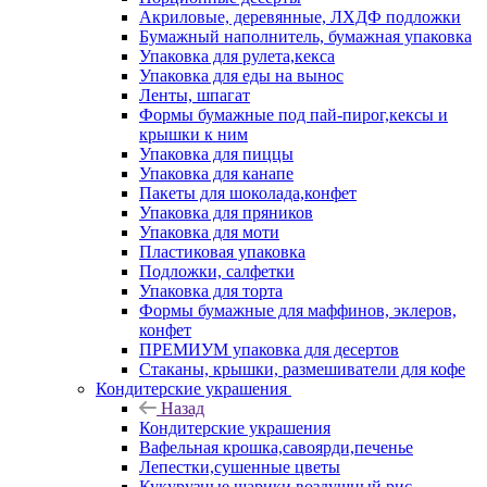
Акриловые, деревянные, ЛХДФ подложки
Бумажный наполнитель, бумажная упаковка
Упаковка для рулета,кекса
Упаковка для еды на вынос
Ленты, шпагат
Формы бумажные под пай-пирог,кексы и
крышки к ним
Упаковка для пиццы
Упаковка для канапе
Пакеты для шоколада,конфет
Упаковка для пряников
Упаковка для моти
Пластиковая упаковка
Подложки, салфетки
Упаковка для торта
Формы бумажные для маффинов, эклеров,
конфет
ПРЕМИУМ упаковка для десертов
Стаканы, крышки, размешиватели для кофе
Кондитерские украшения
Назад
Кондитерские украшения
Вафельная крошка,савоярди,печенье
Лепестки,сушенные цветы
Кукурузные шарики,воздушный рис