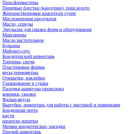
Пищ.фломастеры
Пищевые блестки (кандурин), пищ.золото
Жирорастворимые красители сухие
Масложировая продукция
Масло, спреды
Эмульсии для смазки форм и оборудования
Маргарины
Масло растительное
Бульоны
Майонез,соус
Кондитерский инвентарь
Топперы, свечи
Пластиковые формы
весы,термометры
Открытки, наклейки
Глазирование и сушка
Палочки,шампуры,проволока
коврики, скалки
Фальш-ярусы
Вырубки, инвентарь для работы с мастикой и пряниками
Бордюрная лента
кисти
шпатели,лопатки
Мешки кондитерские, насадки
Прочий инвентарь