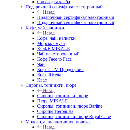
Смеси для хлеба
Подарочный сертификат электронный
Назад
Подарочный сертификат электронный
Подарочный сертификат электронный
Кофе, чай, напитки
Назад
Кофе, чай, напитки
Морсы, смузи
КОФЕ MIKALE
Чай пакетированный
Кофе Face to Face
Чай
Кофе СТМ Продсервис
Кофе Ricetta
Квас
Сиропы, топпинги, пюре
Назад
Сиропы, топпинги, пюре
Пюре MIKALE
Сиропы, топпинги, пюре Barline
Сиропы Herbarista
Сиропы, топпинги, пюре Royal Cane
Молоко, альтернативное молоко
Назад