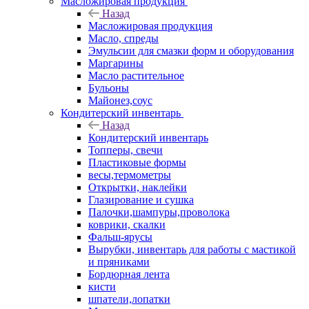
Масложировая продукция
Назад
Масложировая продукция
Масло, спреды
Эмульсии для смазки форм и оборудования
Маргарины
Масло растительное
Бульоны
Майонез,соус
Кондитерский инвентарь
Назад
Кондитерский инвентарь
Топперы, свечи
Пластиковые формы
весы,термометры
Открытки, наклейки
Глазирование и сушка
Палочки,шампуры,проволока
коврики, скалки
Фальш-ярусы
Вырубки, инвентарь для работы с мастикой
и пряниками
Бордюрная лента
кисти
шпатели,лопатки