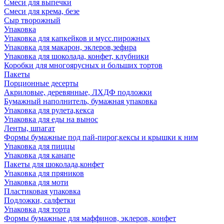
Смеси для выпечки
Смеси для крема, безе
Сыр творожный
Упаковка
Упаковка для капкейков и мусс.пирожных
Упаковка для макарон, эклеров,зефира
Упаковка для шоколада, конфет, клубники
Коробки для многоярусных и больших тортов
Пакеты
Порционные десерты
Акриловые, деревянные, ЛХДФ подложки
Бумажный наполнитель, бумажная упаковка
Упаковка для рулета,кекса
Упаковка для еды на вынос
Ленты, шпагат
Формы бумажные под пай-пирог,кексы и крышки к ним
Упаковка для пиццы
Упаковка для канапе
Пакеты для шоколада,конфет
Упаковка для пряников
Упаковка для моти
Пластиковая упаковка
Подложки, салфетки
Упаковка для торта
Формы бумажные для маффинов, эклеров, конфет