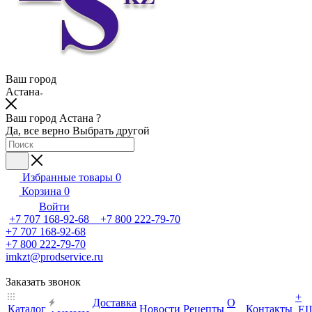
Ваш город
Астана
Ваш город Астана ?
Да, все верно
Выбрать другой
Избранные товары
0
Корзина
0
Войти
+7 707 168-92-68 +7 800 222-79-70
+7 707 168-92-68
+7 800 222-79-70
imkzt@prodservice.ru
Заказать звонок
+
Доставка
О
Каталог
Новости
Рецепты
Контакты
Е