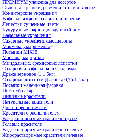
ПРЕМИУМ упаковка для десертов
Стаканы, крышки, размешиватели для кофе
Кондитерские украшения
Вафельная крошка,савоярди,печенье
Лепестки,сушенные цветы
Кукурузные шарики,воздушный рис
Вафельные украшения
Сахарные украшения,медальоны
Мармелад, маршмеллоу
Посыпки MIXIE
Мастика, марципан
Миндальные, арахисовые лепестки
Сахарная и вафельная печать, бумага
Драже зерновое (1-1,5кг)
Сахарные посыпки (фасовка 0,75-1,5 кг)
Посыпки маленькая фасовка
Цветной сахар
Пищевые красители
Натуральные красители
Для пищевой печати
Красители с распылителем
Водорастворимые красители сухие
Гелевые красители
Водорастворимые красители гелевые
Жирорастворимые красители гелевые