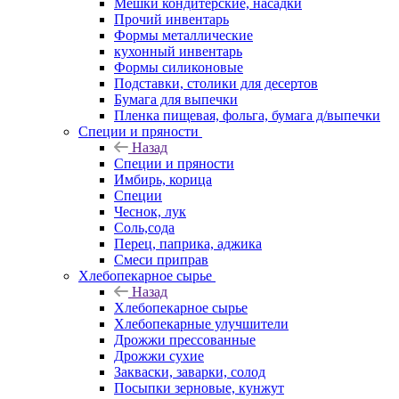
Мешки кондитерские, насадки
Прочий инвентарь
Формы металлические
кухонный инвентарь
Формы силиконовые
Подставки, столики для десертов
Бумага для выпечки
Пленка пищевая, фольга, бумага д/выпечки
Специи и пряности
Назад
Специи и пряности
Имбирь, корица
Специи
Чеснок, лук
Соль,сода
Перец, паприка, аджика
Смеси приправ
Хлебопекарное сырье
Назад
Хлебопекарное сырье
Хлебопекарные улучшители
Дрожжи прессованные
Дрожжи сухие
Закваски, заварки, солод
Посыпки зерновые, кунжут