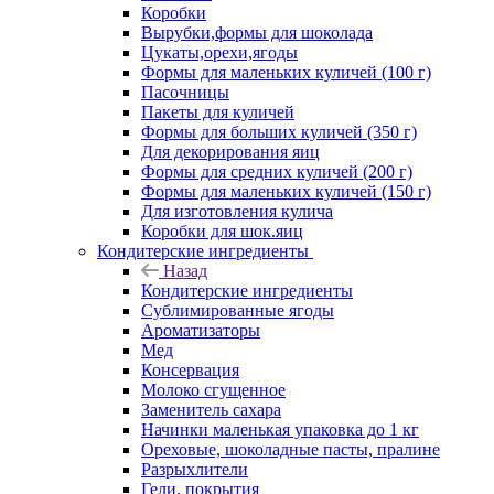
Коробки
Вырубки,формы для шоколада
Цукаты,орехи,ягоды
Формы для маленьких куличей (100 г)
Пасочницы
Пакеты для куличей
Формы для больших куличей (350 г)
Для декорирования яиц
Формы для средних куличей (200 г)
Формы для маленьких куличей (150 г)
Для изготовления кулича
Коробки для шок.яиц
Кондитерские ингредиенты
Назад
Кондитерские ингредиенты
Сублимированные ягоды
Ароматизаторы
Мед
Консервация
Молоко сгущенное
Заменитель сахара
Начинки маленькая упаковка до 1 кг
Ореховые, шоколадные пасты, пралине
Разрыхлители
Гели, покрытия