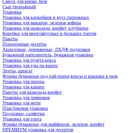
Смеси для крема, безе
Сыр творожный
Упаковка
Упаковка для капкейков и мусс.пирожных
Упаковка для макарон, эклеров,зефира
Упаковка для шоколада, конфет, клубники
Коробки для многоярусных и больших тортов
Пакеты
Порционные десерты
Акриловые, деревянные, ЛХДФ подложки
Бумажный наполнитель, бумажная упаковка
Упаковка для рулета,кекса
Упаковка для еды на вынос
Ленты, шпагат
Формы бумажные под пай-пирог,кексы и крышки к ним
Упаковка для пиццы
Упаковка для канапе
Пакеты для шоколада,конфет
Упаковка для пряников
Упаковка для моти
Пластиковая упаковка
Подложки, салфетки
Упаковка для торта
Формы бумажные для маффинов, эклеров, конфет
ПРЕМИУМ упаковка для десертов