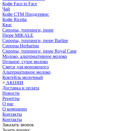
Кофе Face to Face
Чай
Кофе СТМ Продсервис
Кофе Ricetta
Квас
Сиропы, топпинги, пюре
Пюре MIKALE
Сиропы, топпинги, пюре Barline
Сиропы Herbarista
Сиропы, топпинги, пюре Royal Cane
Молоко, альтернативное молоко
Цельное, сухое молоко
Смеси для мороженого
Альтернативное молоко
Коктейль молочный
АКЦИИ
Доставка и оплата
Новости
Рецепты
О нас
О компании
Контакты
Контакты
Заказать звонок
Задать вопрос