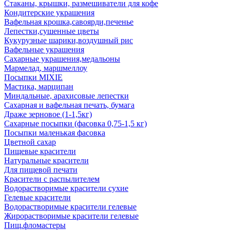
Стаканы, крышки, размешиватели для кофе
Кондитерские украшения
Вафельная крошка,савоярди,печенье
Лепестки,сушенные цветы
Кукурузные шарики,воздушный рис
Вафельные украшения
Сахарные украшения,медальоны
Мармелад, маршмеллоу
Посыпки MIXIE
Мастика, марципан
Миндальные, арахисовые лепестки
Сахарная и вафельная печать, бумага
Драже зерновое (1-1,5кг)
Сахарные посыпки (фасовка 0,75-1,5 кг)
Посыпки маленькая фасовка
Цветной сахар
Пищевые красители
Натуральные красители
Для пищевой печати
Красители с распылителем
Водорастворимые красители сухие
Гелевые красители
Водорастворимые красители гелевые
Жирорастворимые красители гелевые
Пищ.фломастеры