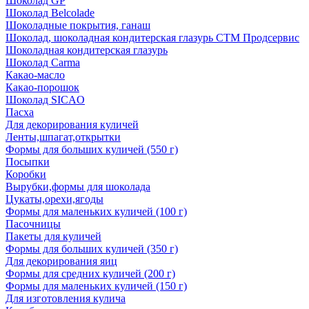
Шоколад GP
Шоколад Belcolade
Шоколадные покрытия, ганаш
Шоколад, шоколадная кондитерская глазурь СТМ Продсервис
Шоколадная кондитерская глазурь
Шоколад Carma
Какао-масло
Какао-порошок
Шоколад SICAO
Пасха
Для декорирования куличей
Ленты,шпагат,открытки
Формы для больших куличей (550 г)
Посыпки
Коробки
Вырубки,формы для шоколада
Цукаты,орехи,ягоды
Формы для маленьких куличей (100 г)
Пасочницы
Пакеты для куличей
Формы для больших куличей (350 г)
Для декорирования яиц
Формы для средних куличей (200 г)
Формы для маленьких куличей (150 г)
Для изготовления кулича