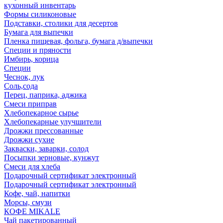
кухонный инвентарь
Формы силиконовые
Подставки, столики для десертов
Бумага для выпечки
Пленка пищевая, фольга, бумага д/выпечки
Специи и пряности
Имбирь, корица
Специи
Чеснок, лук
Соль,сода
Перец, паприка, аджика
Смеси приправ
Хлебопекарное сырье
Хлебопекарные улучшители
Дрожжи прессованные
Дрожжи сухие
Закваски, заварки, солод
Посыпки зерновые, кунжут
Смеси для хлеба
Подарочный сертификат электронный
Подарочный сертификат электронный
Кофе, чай, напитки
Морсы, смузи
КОФЕ MIKALE
Чай пакетированный