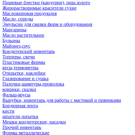
Пищевые блестки (кандурин), пищ.золото
Жирорастворимые красители сухие
Масложировая продукция
Масло, спреды
Эмульсии для смазки форм и оборудования
Маргарины
Масло растительное
Бульоны
Майонез,соус
Кондитерский инвентарь
Топперы, свечи
Пластиковые формы
весы,термометры
Открытки, наклейки
Глазирование и сушка
Палочки,шампуры,проволока
коврики, скалки
Фальш-ярусы
Вырубки, инвентарь для работы с мастикой и пряниками
Бордюрная лента
кисти
шпатели,лопатки
Мешки кондитерские, насадки
Прочий инвентарь
Формы металлические