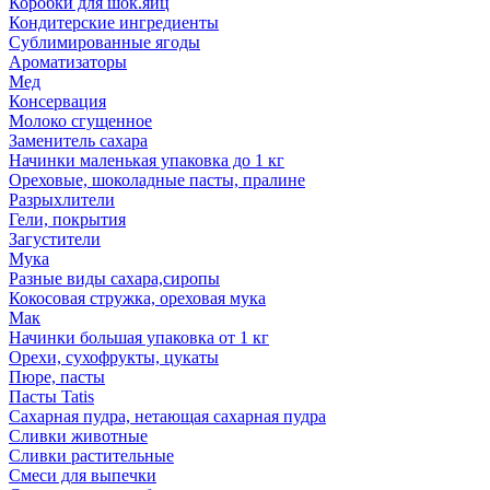
Коробки для шок.яиц
Кондитерские ингредиенты
Сублимированные ягоды
Ароматизаторы
Мед
Консервация
Молоко сгущенное
Заменитель сахара
Начинки маленькая упаковка до 1 кг
Ореховые, шоколадные пасты, пралине
Разрыхлители
Гели, покрытия
Загустители
Мука
Разные виды сахара,сиропы
Кокосовая стружка, ореховая мука
Мак
Начинки большая упаковка от 1 кг
Орехи, сухофрукты, цукаты
Пюре, пасты
Пасты Tatis
Сахарная пудра, нетающая сахарная пудра
Сливки животные
Сливки растительные
Смеси для выпечки