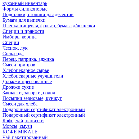
кухонный инвентарь
Формы силиконовые
Подставки, столики для десертов
Бумага для выпечки
Пленка пищевая, фольга, бумага д/выпечки
Специи и пряности
Имбирь, корица
Специи
Чеснок, лук
Соль,сода
Перец, паприка, аджика
Смеси приправ
Хлебопекарное сырье
Хлебопекарные улучшители
Дрожжи прессованные
Дрожжи сухие
Закваски, заварки, солод
Посыпки зерновые, кунжут
Смеси для хлеба
Подарочный сертификат электронный
Подарочный сертификат электронный
Кофе, чай, напитки
Морсы, смузи
КОФЕ MIKALE
Чай пакетированный