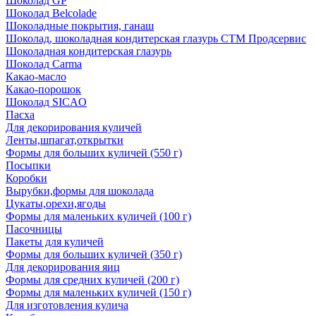
Шоколад GP
Шоколад Belcolade
Шоколадные покрытия, ганаш
Шоколад, шоколадная кондитерская глазурь СТМ Продсервис
Шоколадная кондитерская глазурь
Шоколад Carma
Какао-масло
Какао-порошок
Шоколад SICAO
Пасха
Для декорирования куличей
Ленты,шпагат,открытки
Формы для больших куличей (550 г)
Посыпки
Коробки
Вырубки,формы для шоколада
Цукаты,орехи,ягоды
Формы для маленьких куличей (100 г)
Пасочницы
Пакеты для куличей
Формы для больших куличей (350 г)
Для декорирования яиц
Формы для средних куличей (200 г)
Формы для маленьких куличей (150 г)
Для изготовления кулича