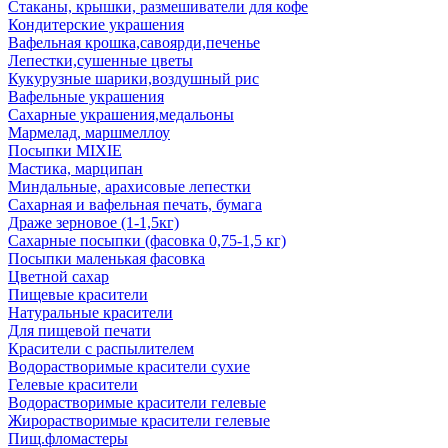
Стаканы, крышки, размешиватели для кофе
Кондитерские украшения
Вафельная крошка,савоярди,печенье
Лепестки,сушенные цветы
Кукурузные шарики,воздушный рис
Вафельные украшения
Сахарные украшения,медальоны
Мармелад, маршмеллоу
Посыпки MIXIE
Мастика, марципан
Миндальные, арахисовые лепестки
Сахарная и вафельная печать, бумага
Драже зерновое (1-1,5кг)
Сахарные посыпки (фасовка 0,75-1,5 кг)
Посыпки маленькая фасовка
Цветной сахар
Пищевые красители
Натуральные красители
Для пищевой печати
Красители с распылителем
Водорастворимые красители сухие
Гелевые красители
Водорастворимые красители гелевые
Жирорастворимые красители гелевые
Пищ.фломастеры