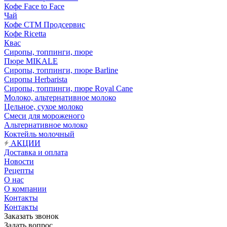
Кофе Face to Face
Чай
Кофе СТМ Продсервис
Кофе Ricetta
Квас
Сиропы, топпинги, пюре
Пюре MIKALE
Сиропы, топпинги, пюре Barline
Сиропы Herbarista
Сиропы, топпинги, пюре Royal Cane
Молоко, альтернативное молоко
Цельное, сухое молоко
Смеси для мороженого
Альтернативное молоко
Коктейль молочный
АКЦИИ
Доставка и оплата
Новости
Рецепты
О нас
О компании
Контакты
Контакты
Заказать звонок
Задать вопрос