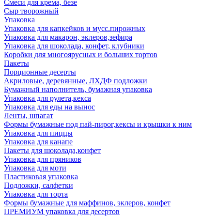
Смеси для крема, безе
Сыр творожный
Упаковка
Упаковка для капкейков и мусс.пирожных
Упаковка для макарон, эклеров,зефира
Упаковка для шоколада, конфет, клубники
Коробки для многоярусных и больших тортов
Пакеты
Порционные десерты
Акриловые, деревянные, ЛХДФ подложки
Бумажный наполнитель, бумажная упаковка
Упаковка для рулета,кекса
Упаковка для еды на вынос
Ленты, шпагат
Формы бумажные под пай-пирог,кексы и крышки к ним
Упаковка для пиццы
Упаковка для канапе
Пакеты для шоколада,конфет
Упаковка для пряников
Упаковка для моти
Пластиковая упаковка
Подложки, салфетки
Упаковка для торта
Формы бумажные для маффинов, эклеров, конфет
ПРЕМИУМ упаковка для десертов