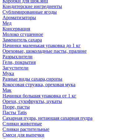
Коробки для шок.яиц
Кондитерские ингредиенты
Сублимированные ягоды
Ароматизаторы
Мед
Консервация
Молоко сгущенное
Заменитель сахара
Начинки маленькая упаковка до 1 кг
Ореховые, шоколадные пасты, пралине
Разрыхлители
Гели, покрытия
Загустители
Мука
Разные виды сахара,сиропы
Кокосовая стружка, ореховая мука
Мак
Начинки большая упаковка от 1 кг
Орехи, сухофрукты, цукаты
Пюре, пасты
Пасты Tatis
Сахарная пудра, нетающая сахарная пудра
Сливки животные
Сливки растительные
Смеси для выпечки