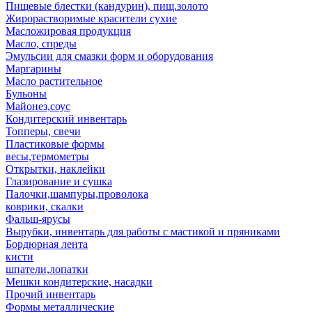
Пищевые блестки (кандурин), пищ.золото
Жирорастворимые красители сухие
Масложировая продукция
Масло, спреды
Эмульсии для смазки форм и оборудования
Маргарины
Масло растительное
Бульоны
Майонез,соус
Кондитерский инвентарь
Топперы, свечи
Пластиковые формы
весы,термометры
Открытки, наклейки
Глазирование и сушка
Палочки,шампуры,проволока
коврики, скалки
Фальш-ярусы
Вырубки, инвентарь для работы с мастикой и пряниками
Бордюрная лента
кисти
шпатели,лопатки
Мешки кондитерские, насадки
Прочий инвентарь
Формы металлические