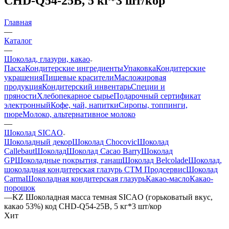
CHD-Q54-25B, 5 кг*3 шт/кор
Главная
—
Каталог
—
Шоколад, глазури, какао
Пасха
Кондитерские ингредиенты
Упаковка
Кондитерские
украшения
Пищевые красители
Масложировая
продукция
Кондитерский инвентарь
Специи и
пряности
Хлебопекарное сырье
Подарочный сертификат
электронный
Кофе, чай, напитки
Сиропы, топпинги,
пюре
Молоко, альтернативное молоко
—
Шоколад SICAO
Шоколадный декор
Шоколад Chocovic
Шоколад
Callebaut
Шоколад
Шоколад Cacao Barry
Шоколад
GP
Шоколадные покрытия, ганаш
Шоколад Belcolade
Шоколад,
шоколадная кондитерская глазурь СТМ Продсервис
Шоколад
Carma
Шоколадная кондитерская глазурь
Какао-масло
Какао-
порошок
—
KZ Шоколадная масса темная SICAO (горьковатый вкус,
какао 53%) код CHD-Q54-25B, 5 кг*3 шт/кор
Хит