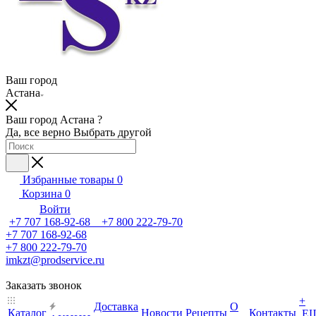
Ваш город
Астана
Ваш город Астана ?
Да, все верно
Выбрать другой
Избранные товары
0
Корзина
0
Войти
+7 707 168-92-68 +7 800 222-79-70
+7 707 168-92-68
+7 800 222-79-70
imkzt@prodservice.ru
Заказать звонок
+
Доставка
О
Каталог
Новости
Рецепты
Контакты
Е