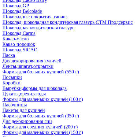
Шоколад Cacao Barry
Шоколад GP
Шоколад Belcolade
Шоколадные покрытия, ганаш
Шоколад, шоколадная кондитерская глазурь СТМ Продсервис
Шоколадная кондитерская глазурь
Шоколад Carma
Какао-масло
Какао-порошок
Шоколад SICAO
Пасха
Для декорирования куличей
Ленты,шпагат,открытки
Формы для больших куличей (550 г)
Посыпки
Коробки
Вырубки,формы для шоколада
Цукаты,орехи,ягоды
Формы для маленьких куличей (100 г)
Пасочницы
Пакеты для куличей
Формы для больших куличей (350 г)
Для декорирования яиц
Формы для средних куличей (200 г)
Формы для маленьких куличей (150 г)