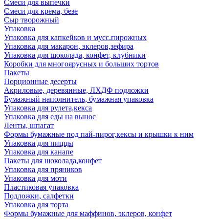
Смеси для выпечки
Смеси для крема, безе
Сыр творожный
Упаковка
Упаковка для капкейков и мусс.пирожных
Упаковка для макарон, эклеров,зефира
Упаковка для шоколада, конфет, клубники
Коробки для многоярусных и больших тортов
Пакеты
Порционные десерты
Акриловые, деревянные, ЛХДФ подложки
Бумажный наполнитель, бумажная упаковка
Упаковка для рулета,кекса
Упаковка для еды на вынос
Ленты, шпагат
Формы бумажные под пай-пирог,кексы и крышки к ним
Упаковка для пиццы
Упаковка для канапе
Пакеты для шоколада,конфет
Упаковка для пряников
Упаковка для моти
Пластиковая упаковка
Подложки, салфетки
Упаковка для торта
Формы бумажные для маффинов, эклеров, конфет