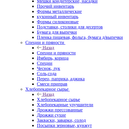
Мешки кондитерские, насадки
Прочий инвентарь
Формы металлические
кухонный инвентарь
Формы силиконовые
Подставки, столики для десертов
Бумага для выпечки
Пленка пищевая, фольга, бумага д/выпечки
Специи и пряности
Назад
Специи и пряности
Имбирь, корица
Специи
Чеснок, лук
Соль,сода
Перец, паприка, аджика
Смеси приправ
Хлебопекарное сырье
Назад
Хлебопекарное сырье
Хлебопекарные улучшители
Дрожжи прессованные
Дрожжи сухие
Закваски, заварки, солод
Посыпки зерновые, кунжут