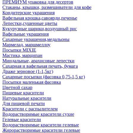
ПРЕМИУМ упаковка для десертов
Стаканы, крышки, размешиватели для кофе
Кондитерские украшения
Вафельная крошка,савоярди,печенье
Лепестки,сушенные цветы
Кукурузные шарики,воздушный рис
Вафельные украшения
Сахарные украшения,медальоны
Мармелад, маршмеллоу
Посыпки MIXIE
Мастика, марципан
Миндальные, арахисовые лепестки
Сахарная и вафельная печать, бумага
Драже зерновое (1-1,5кг)
Сахарные посыпки (фасовка 0,75-1,5 кг)
Посыпки маленькая фасовка
Цветной сахар
Пищевые красители
Натуральные красители
Для пищевой печати
Красители с распылителем
Водорастворимые красители сухие
Гелевые красители
Водорастворимые красители гелевые
Жирорастворимые красители гелевые