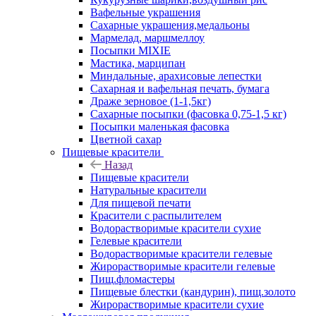
Вафельные украшения
Сахарные украшения,медальоны
Мармелад, маршмеллоу
Посыпки MIXIE
Мастика, марципан
Миндальные, арахисовые лепестки
Сахарная и вафельная печать, бумага
Драже зерновое (1-1,5кг)
Сахарные посыпки (фасовка 0,75-1,5 кг)
Посыпки маленькая фасовка
Цветной сахар
Пищевые красители
Назад
Пищевые красители
Натуральные красители
Для пищевой печати
Красители с распылителем
Водорастворимые красители сухие
Гелевые красители
Водорастворимые красители гелевые
Жирорастворимые красители гелевые
Пищ.фломастеры
Пищевые блестки (кандурин), пищ.золото
Жирорастворимые красители сухие