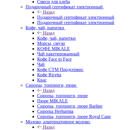
Смеси для хлеба
Подарочный сертификат электронный
Назад
Подарочный сертификат электронный
Подарочный сертификат электронный
Кофе, чай, напитки
Назад
Кофе, чай, напитки
Морсы, смузи
КОФЕ MIKALE
Чай пакетированный
Кофе Face to Face
Чай
Кофе СТМ Продсервис
Кофе Ricetta
Квас
Сиропы, топпинги, пюре
Назад
Сиропы, топпинги, пюре
Пюре MIKALE
Сиропы, топпинги, пюре Barline
Сиропы Herbarista
Сиропы, топпинги, пюре Royal Cane
Молоко, альтернативное молоко
Назад