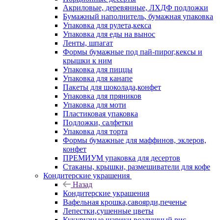
Акриловые, деревянные, ЛХДФ подложки
Бумажный наполнитель, бумажная упаковка
Упаковка для рулета,кекса
Упаковка для еды на вынос
Ленты, шпагат
Формы бумажные под пай-пирог,кексы и
крышки к ним
Упаковка для пиццы
Упаковка для канапе
Пакеты для шоколада,конфет
Упаковка для пряников
Упаковка для моти
Пластиковая упаковка
Подложки, салфетки
Упаковка для торта
Формы бумажные для маффинов, эклеров,
конфет
ПРЕМИУМ упаковка для десертов
Стаканы, крышки, размешиватели для кофе
Кондитерские украшения
Назад
Кондитерские украшения
Вафельная крошка,савоярди,печенье
Лепестки,сушенные цветы
Кукурузные шарики,воздушный рис