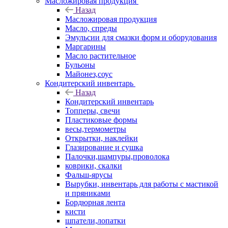
Масложировая продукция
Назад
Масложировая продукция
Масло, спреды
Эмульсии для смазки форм и оборудования
Маргарины
Масло растительное
Бульоны
Майонез,соус
Кондитерский инвентарь
Назад
Кондитерский инвентарь
Топперы, свечи
Пластиковые формы
весы,термометры
Открытки, наклейки
Глазирование и сушка
Палочки,шампуры,проволока
коврики, скалки
Фальш-ярусы
Вырубки, инвентарь для работы с мастикой
и пряниками
Бордюрная лента
кисти
шпатели,лопатки