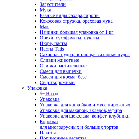
Загустители
Мука
Разные виды сахара,сиропы
Кокосовая стружка, ореховая мука
Мак
Начинки большая упаковка от 1 кг
Орехи, сухофрукты, цукаты
Пюре, пасты
Пасты Tatis
Сахарная пудра, нетающая сахарная пудра
Сливки животные
Сливки растительные
Смеси для выпечки
Смеси для крема, безе
Сыр творожный
Упаковка
Назад
Упаковка
Упаковка для капкейков и мусс.пирожных
Упаковка для макарон, эклеров,зефира
Упаковка для шоколада, конфет, клубники
Коробки
для многоярусных и больших тортов
Пакеты
Порционные десерты