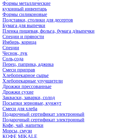
Формы металлические
кухонный инвентарь
Формы силиконовые
Подставки, столики для десертов
Бумага для выпечки
Пленка пищевая, фольга, бумага д/выпечки
Специи и пряности
Имбирь, корица
Специи
Чеснок, лук
Соль,сода
Перец, паприка, аджика
Смеси приправ
Хлебопекарное сырье
Хлебопекарные улучшители
Дрожжи прессованные
Дрожжи сухие
Закваски, заварки, солод
Посыпки зерновые, кунжут
Смеси для хлеба
Подарочный сертификат электронный
Подарочный сертификат электронный
Кофе, чай, напитки
Морсы, смузи
КОФЕ MIKALE