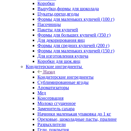
Коробки
Вырубки,формы для шоколада
Цукаты,орехи,ягоды
Формы для маленьких куличей (100 г)
Пасочницы
Пакеты для куличей
Формы для больших куличей (350 г)
Для декорирования яиц
Формы для средних куличей (200 г)
Формы для маленьких куличей (150 г)
Для изготовления кулича
Коробки для шок.яиц
Кондитерские ингредиенты
Назад
Кондитерские ингредиенты
Сублимированные ягоды
Ароматизаторы
Мед
Консервация
Молоко сгущенное
Заменитель сахара
Начинки маленькая упаковка до 1 кг
Ореховые, шоколадные пасты, пралине
Разрыхлители
Гели, покрытия