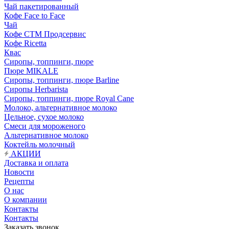
Чай пакетированный
Кофе Face to Face
Чай
Кофе СТМ Продсервис
Кофе Ricetta
Квас
Сиропы, топпинги, пюре
Пюре MIKALE
Сиропы, топпинги, пюре Barline
Сиропы Herbarista
Сиропы, топпинги, пюре Royal Cane
Молоко, альтернативное молоко
Цельное, сухое молоко
Смеси для мороженого
Альтернативное молоко
Коктейль молочный
АКЦИИ
Доставка и оплата
Новости
Рецепты
О нас
О компании
Контакты
Контакты
Заказать звонок