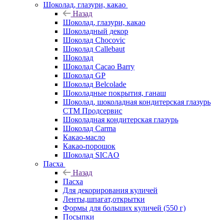
Шоколад, глазури, какао
Назад
Шоколад, глазури, какао
Шоколадный декор
Шоколад Chocovic
Шоколад Callebaut
Шоколад
Шоколад Cacao Barry
Шоколад GP
Шоколад Belcolade
Шоколадные покрытия, ганаш
Шоколад, шоколадная кондитерская глазурь
СТМ Продсервис
Шоколадная кондитерская глазурь
Шоколад Carma
Какао-масло
Какао-порошок
Шоколад SICAO
Пасха
Назад
Пасха
Для декорирования куличей
Ленты,шпагат,открытки
Формы для больших куличей (550 г)
Посыпки