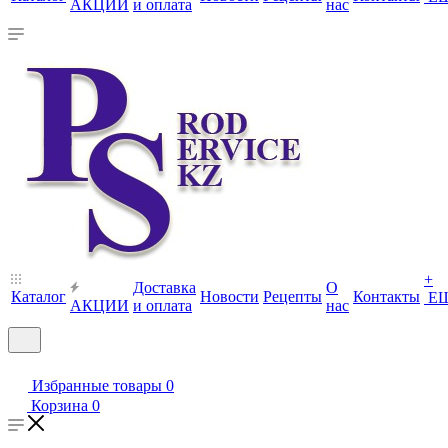
АКЦИИ
и оплата
нас
+
Доставка
О
Каталог
Новости
Рецепты
Контакты
Е
АКЦИИ
и оплата
нас
Избранные товары
0
Корзина
0