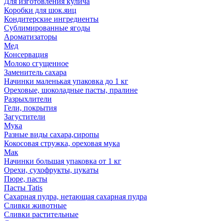
Для изготовления кулича
Коробки для шок.яиц
Кондитерские ингредиенты
Сублимированные ягоды
Ароматизаторы
Мед
Консервация
Молоко сгущенное
Заменитель сахара
Начинки маленькая упаковка до 1 кг
Ореховые, шоколадные пасты, пралине
Разрыхлители
Гели, покрытия
Загустители
Мука
Разные виды сахара,сиропы
Кокосовая стружка, ореховая мука
Мак
Начинки большая упаковка от 1 кг
Орехи, сухофрукты, цукаты
Пюре, пасты
Пасты Tatis
Сахарная пудра, нетающая сахарная пудра
Сливки животные
Сливки растительные