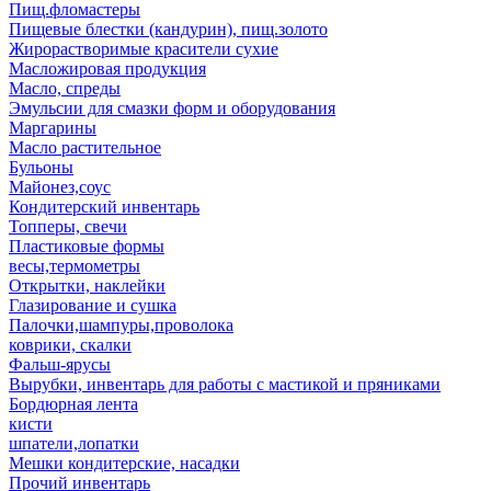
Пищ.фломастеры
Пищевые блестки (кандурин), пищ.золото
Жирорастворимые красители сухие
Масложировая продукция
Масло, спреды
Эмульсии для смазки форм и оборудования
Маргарины
Масло растительное
Бульоны
Майонез,соус
Кондитерский инвентарь
Топперы, свечи
Пластиковые формы
весы,термометры
Открытки, наклейки
Глазирование и сушка
Палочки,шампуры,проволока
коврики, скалки
Фальш-ярусы
Вырубки, инвентарь для работы с мастикой и пряниками
Бордюрная лента
кисти
шпатели,лопатки
Мешки кондитерские, насадки
Прочий инвентарь