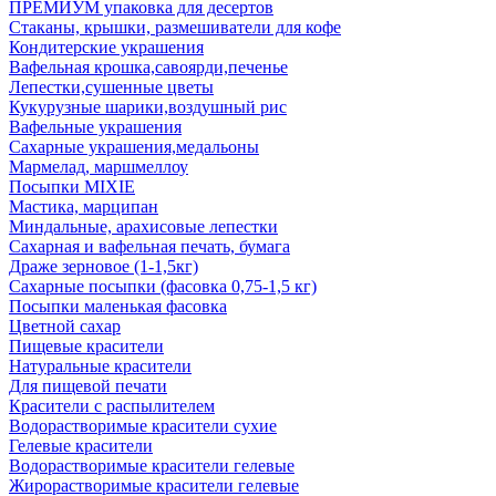
ПРЕМИУМ упаковка для десертов
Стаканы, крышки, размешиватели для кофе
Кондитерские украшения
Вафельная крошка,савоярди,печенье
Лепестки,сушенные цветы
Кукурузные шарики,воздушный рис
Вафельные украшения
Сахарные украшения,медальоны
Мармелад, маршмеллоу
Посыпки MIXIE
Мастика, марципан
Миндальные, арахисовые лепестки
Сахарная и вафельная печать, бумага
Драже зерновое (1-1,5кг)
Сахарные посыпки (фасовка 0,75-1,5 кг)
Посыпки маленькая фасовка
Цветной сахар
Пищевые красители
Натуральные красители
Для пищевой печати
Красители с распылителем
Водорастворимые красители сухие
Гелевые красители
Водорастворимые красители гелевые
Жирорастворимые красители гелевые