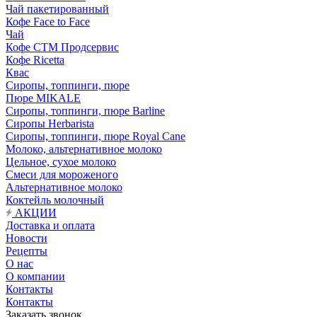
Чай пакетированный
Кофе Face to Face
Чай
Кофе СТМ Продсервис
Кофе Ricetta
Квас
Сиропы, топпинги, пюре
Пюре MIKALE
Сиропы, топпинги, пюре Barline
Сиропы Herbarista
Сиропы, топпинги, пюре Royal Cane
Молоко, альтернативное молоко
Цельное, сухое молоко
Смеси для мороженого
Альтернативное молоко
Коктейль молочный
АКЦИИ
Доставка и оплата
Новости
Рецепты
О нас
О компании
Контакты
Контакты
Заказать звонок