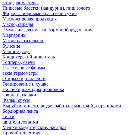
Пищ.фломастеры
Пищевые блестки (кандурин), пищ.золото
Жирорастворимые красители сухие
Масложировая продукция
Масло, спреды
Эмульсии для смазки форм и оборудования
Маргарины
Масло растительное
Бульоны
Майонез,соус
Кондитерский инвентарь
Топперы, свечи
Пластиковые формы
весы,термометры
Открытки, наклейки
Глазирование и сушка
Палочки,шампуры,проволока
коврики, скалки
Фальш-ярусы
Вырубки, инвентарь для работы с мастикой и пряниками
Бордюрная лента
кисти
шпатели,лопатки
Мешки кондитерские, насадки
Прочий инвентарь