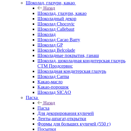
Шоколад, глазури, какао
Назад
Шоколад, глазури, какао
Шоколадный декор
Шоколад Chocovic
Шоколад Callebaut
Шоколад
Шоколад Cacao Barry
Шоколад GP
Шоколад Belcolade
Шоколадные покрытия, ганаш
Шоколад, шоколадная кондитерская глазурь
СТМ Продсервис
Шоколадная кондитерская глазурь
Шоколад Carma
Какао-масло
Какао-порошок
Шоколад SICAO
Пасха
Назад
Пасха
Для декорирования куличей
Ленты,шпагат,открытки
Формы для больших куличей (550 г)
Посыпки