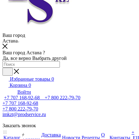
Ваш город
Астана
Ваш город Астана ?
Да, все верно
Выбрать другой
Избранные товары
0
Корзина
0
Войти
+7 707 168-92-68 +7 800 222-79-70
+7 707 168-92-68
+7 800 222-79-70
imkzt@prodservice.ru
Заказать звонок
+
Доставка
О
Каталог
Новости
Рецепты
Контакты
Е