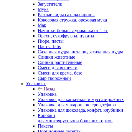
Загустители
Мука
Разные виды сахара,сиропы
Кокосовая стружка, ореховая мука
Мак
Начинки большая упаковка от 1 кг
Орехи, сухофрукты, цукаты
Пюре, пасты
Пасты Tatis
Сахарная пудра, нетающая сахарная пудра
Сливки животные
Сливки растительные
Смеси для выпечки
Смеси для крема, безе
Сыр творожный
Упаковка
Назад
Упаковка
Упаковка для капкейков и мусс.пирожных
Упаковка для макарон, эклеров,зефира
Упаковка для шоколада, конфет, клубники
Коробки
для многоярусных и больших тортов
Пакеты
Порционные десерты