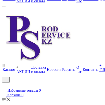
АКЦИИ
и оплата
нас
+
Доставка
О
Каталог
Новости
Рецепты
Контакты
Е
АКЦИИ
и оплата
нас
Избранные товары
0
Корзина
0