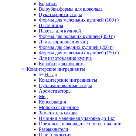
Коробки
Вырубки,формы для шоколада
Цукаты,орехи,ягоды
Формы для маленьких куличей (100 г)
Пасочницы
Пакеты для куличей
Формы для больших куличей (350 г)
Для декорирования яиц
Формы для средних куличей (200 г)
Формы для маленьких куличей (150 г)
Для изготовления кулича
Коробки для шок.яиц
Кондитерские ингредиенты
Назад
Кондитерские ингредиенты
Сублимированные ягоды
Ароматизаторы
Мед
Консервация
Молоко сгущенное
Заменитель сахара
Начинки маленькая упаковка до 1 кг
Ореховые, шоколадные пасты, пралине
Разрыхлители
Гели, покрытия