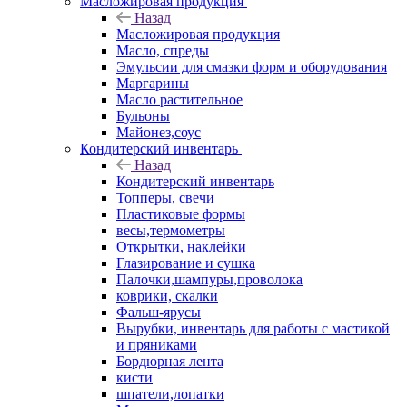
Масложировая продукция
Назад
Масложировая продукция
Масло, спреды
Эмульсии для смазки форм и оборудования
Маргарины
Масло растительное
Бульоны
Майонез,соус
Кондитерский инвентарь
Назад
Кондитерский инвентарь
Топперы, свечи
Пластиковые формы
весы,термометры
Открытки, наклейки
Глазирование и сушка
Палочки,шампуры,проволока
коврики, скалки
Фальш-ярусы
Вырубки, инвентарь для работы с мастикой
и пряниками
Бордюрная лента
кисти
шпатели,лопатки