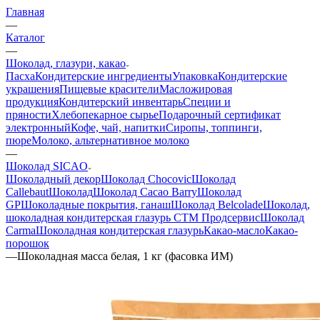
Главная
—
Каталог
—
Шоколад, глазури, какао
Пасха
Кондитерские ингредиенты
Упаковка
Кондитерские
украшения
Пищевые красители
Масложировая
продукция
Кондитерский инвентарь
Специи и
пряности
Хлебопекарное сырье
Подарочный сертификат
электронный
Кофе, чай, напитки
Сиропы, топпинги,
пюре
Молоко, альтернативное молоко
—
Шоколад SICAO
Шоколадный декор
Шоколад Chocovic
Шоколад
Callebaut
Шоколад
Шоколад Cacao Barry
Шоколад
GP
Шоколадные покрытия, ганаш
Шоколад Belcolade
Шоколад,
шоколадная кондитерская глазурь СТМ Продсервис
Шоколад
Carma
Шоколадная кондитерская глазурь
Какао-масло
Какао-
порошок
—
Шоколадная масса белая, 1 кг (фасовка ИМ)