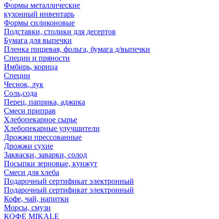
Формы металлические
кухонный инвентарь
Формы силиконовые
Подставки, столики для десертов
Бумага для выпечки
Пленка пищевая, фольга, бумага д/выпечки
Специи и пряности
Имбирь, корица
Специи
Чеснок, лук
Соль,сода
Перец, паприка, аджика
Смеси приправ
Хлебопекарное сырье
Хлебопекарные улучшители
Дрожжи прессованные
Дрожжи сухие
Закваски, заварки, солод
Посыпки зерновые, кунжут
Смеси для хлеба
Подарочный сертификат электронный
Подарочный сертификат электронный
Кофе, чай, напитки
Морсы, смузи
КОФЕ MIKALE