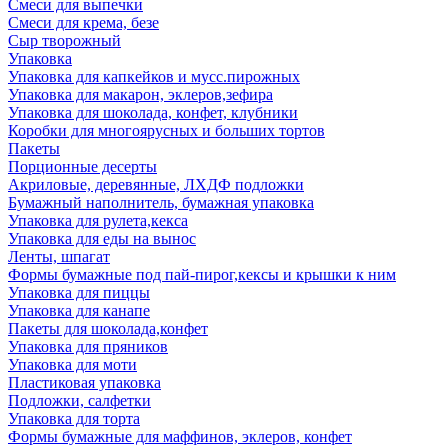
Смеси для выпечки
Смеси для крема, безе
Сыр творожный
Упаковка
Упаковка для капкейков и мусс.пирожных
Упаковка для макарон, эклеров,зефира
Упаковка для шоколада, конфет, клубники
Коробки для многоярусных и больших тортов
Пакеты
Порционные десерты
Акриловые, деревянные, ЛХДФ подложки
Бумажный наполнитель, бумажная упаковка
Упаковка для рулета,кекса
Упаковка для еды на вынос
Ленты, шпагат
Формы бумажные под пай-пирог,кексы и крышки к ним
Упаковка для пиццы
Упаковка для канапе
Пакеты для шоколада,конфет
Упаковка для пряников
Упаковка для моти
Пластиковая упаковка
Подложки, салфетки
Упаковка для торта
Формы бумажные для маффинов, эклеров, конфет