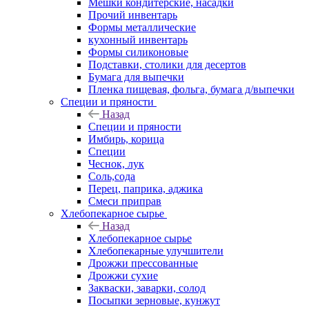
Мешки кондитерские, насадки
Прочий инвентарь
Формы металлические
кухонный инвентарь
Формы силиконовые
Подставки, столики для десертов
Бумага для выпечки
Пленка пищевая, фольга, бумага д/выпечки
Специи и пряности
Назад
Специи и пряности
Имбирь, корица
Специи
Чеснок, лук
Соль,сода
Перец, паприка, аджика
Смеси приправ
Хлебопекарное сырье
Назад
Хлебопекарное сырье
Хлебопекарные улучшители
Дрожжи прессованные
Дрожжи сухие
Закваски, заварки, солод
Посыпки зерновые, кунжут