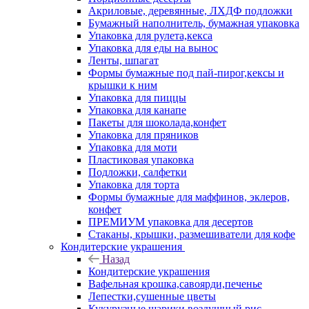
Акриловые, деревянные, ЛХДФ подложки
Бумажный наполнитель, бумажная упаковка
Упаковка для рулета,кекса
Упаковка для еды на вынос
Ленты, шпагат
Формы бумажные под пай-пирог,кексы и
крышки к ним
Упаковка для пиццы
Упаковка для канапе
Пакеты для шоколада,конфет
Упаковка для пряников
Упаковка для моти
Пластиковая упаковка
Подложки, салфетки
Упаковка для торта
Формы бумажные для маффинов, эклеров,
конфет
ПРЕМИУМ упаковка для десертов
Стаканы, крышки, размешиватели для кофе
Кондитерские украшения
Назад
Кондитерские украшения
Вафельная крошка,савоярди,печенье
Лепестки,сушенные цветы
Кукурузные шарики,воздушный рис