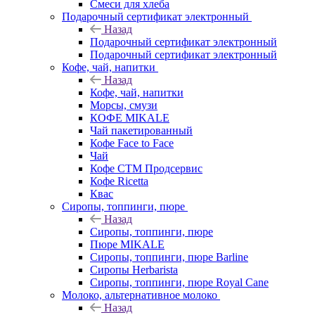
Смеси для хлеба
Подарочный сертификат электронный
Назад
Подарочный сертификат электронный
Подарочный сертификат электронный
Кофе, чай, напитки
Назад
Кофе, чай, напитки
Морсы, смузи
КОФЕ MIKALE
Чай пакетированный
Кофе Face to Face
Чай
Кофе СТМ Продсервис
Кофе Ricetta
Квас
Сиропы, топпинги, пюре
Назад
Сиропы, топпинги, пюре
Пюре MIKALE
Сиропы, топпинги, пюре Barline
Сиропы Herbarista
Сиропы, топпинги, пюре Royal Cane
Молоко, альтернативное молоко
Назад