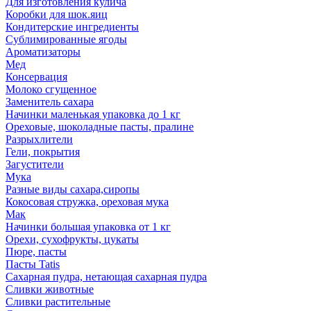
Для изготовления кулича
Коробки для шок.яиц
Кондитерские ингредиенты
Сублимированные ягоды
Ароматизаторы
Мед
Консервация
Молоко сгущенное
Заменитель сахара
Начинки маленькая упаковка до 1 кг
Ореховые, шоколадные пасты, пралине
Разрыхлители
Гели, покрытия
Загустители
Мука
Разные виды сахара,сиропы
Кокосовая стружка, ореховая мука
Мак
Начинки большая упаковка от 1 кг
Орехи, сухофрукты, цукаты
Пюре, пасты
Пасты Tatis
Сахарная пудра, нетающая сахарная пудра
Сливки животные
Сливки растительные