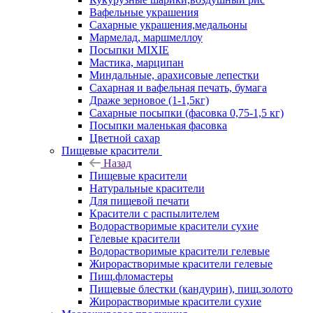
Вафельные украшения
Сахарные украшения,медальоны
Мармелад, маршмеллоу
Посыпки MIXIE
Мастика, марципан
Миндальные, арахисовые лепестки
Сахарная и вафельная печать, бумага
Драже зерновое (1-1,5кг)
Сахарные посыпки (фасовка 0,75-1,5 кг)
Посыпки маленькая фасовка
Цветной сахар
Пищевые красители
Назад
Пищевые красители
Натуральные красители
Для пищевой печати
Красители с распылителем
Водорастворимые красители сухие
Гелевые красители
Водорастворимые красители гелевые
Жирорастворимые красители гелевые
Пищ.фломастеры
Пищевые блестки (кандурин), пищ.золото
Жирорастворимые красители сухие