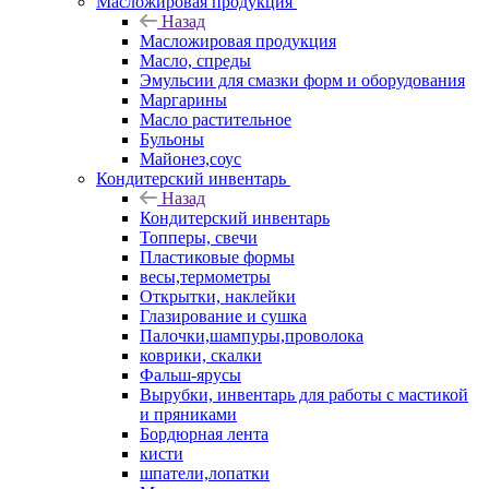
Масложировая продукция
Назад
Масложировая продукция
Масло, спреды
Эмульсии для смазки форм и оборудования
Маргарины
Масло растительное
Бульоны
Майонез,соус
Кондитерский инвентарь
Назад
Кондитерский инвентарь
Топперы, свечи
Пластиковые формы
весы,термометры
Открытки, наклейки
Глазирование и сушка
Палочки,шампуры,проволока
коврики, скалки
Фальш-ярусы
Вырубки, инвентарь для работы с мастикой
и пряниками
Бордюрная лента
кисти
шпатели,лопатки