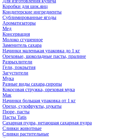
Для изготовления кулича
Коробки для шок.яиц
Кондитерские ингредиенты
Сублимированные ягоды
Ароматизаторы
Мед
Консервация
Молоко сгущенное
Заменитель сахара
Начинки маленькая упаковка до 1 кг
Ореховые, шоколадные пасты, пралине
Разрыхлители
Гели, покрытия
Загустители
Мука
Разные виды сахара,сиропы
Кокосовая стружка, ореховая мука
Мак
Начинки большая упаковка от 1 кг
Орехи, сухофрукты, цукаты
Пюре, пасты
Пасты Tatis
Сахарная пудра, нетающая сахарная пудра
Сливки животные
Сливки растительные