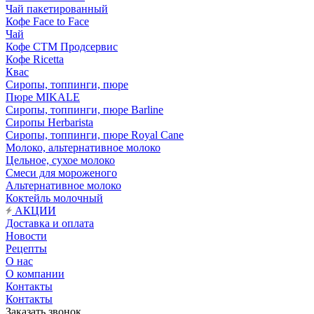
Чай пакетированный
Кофе Face to Face
Чай
Кофе СТМ Продсервис
Кофе Ricetta
Квас
Сиропы, топпинги, пюре
Пюре MIKALE
Сиропы, топпинги, пюре Barline
Сиропы Herbarista
Сиропы, топпинги, пюре Royal Cane
Молоко, альтернативное молоко
Цельное, сухое молоко
Смеси для мороженого
Альтернативное молоко
Коктейль молочный
АКЦИИ
Доставка и оплата
Новости
Рецепты
О нас
О компании
Контакты
Контакты
Заказать звонок