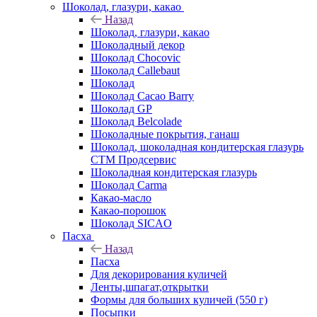
Шоколад, глазури, какао
Назад
Шоколад, глазури, какао
Шоколадный декор
Шоколад Chocovic
Шоколад Callebaut
Шоколад
Шоколад Cacao Barry
Шоколад GP
Шоколад Belcolade
Шоколадные покрытия, ганаш
Шоколад, шоколадная кондитерская глазурь
СТМ Продсервис
Шоколадная кондитерская глазурь
Шоколад Carma
Какао-масло
Какао-порошок
Шоколад SICAO
Пасха
Назад
Пасха
Для декорирования куличей
Ленты,шпагат,открытки
Формы для больших куличей (550 г)
Посыпки