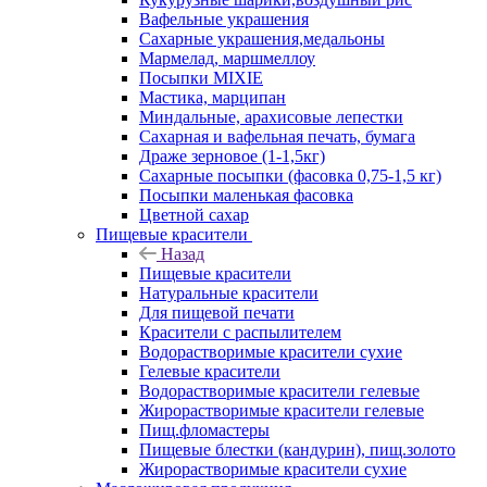
Вафельные украшения
Сахарные украшения,медальоны
Мармелад, маршмеллоу
Посыпки MIXIE
Мастика, марципан
Миндальные, арахисовые лепестки
Сахарная и вафельная печать, бумага
Драже зерновое (1-1,5кг)
Сахарные посыпки (фасовка 0,75-1,5 кг)
Посыпки маленькая фасовка
Цветной сахар
Пищевые красители
Назад
Пищевые красители
Натуральные красители
Для пищевой печати
Красители с распылителем
Водорастворимые красители сухие
Гелевые красители
Водорастворимые красители гелевые
Жирорастворимые красители гелевые
Пищ.фломастеры
Пищевые блестки (кандурин), пищ.золото
Жирорастворимые красители сухие