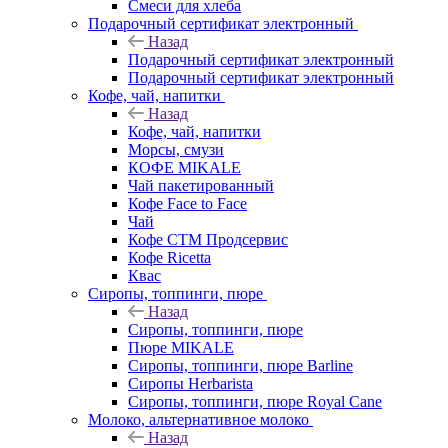
Смеси для хлеба
Подарочный сертификат электронный
Назад
Подарочный сертификат электронный
Подарочный сертификат электронный
Кофе, чай, напитки
Назад
Кофе, чай, напитки
Морсы, смузи
КОФЕ MIKALE
Чай пакетированный
Кофе Face to Face
Чай
Кофе СТМ Продсервис
Кофе Ricetta
Квас
Сиропы, топпинги, пюре
Назад
Сиропы, топпинги, пюре
Пюре MIKALE
Сиропы, топпинги, пюре Barline
Сиропы Herbarista
Сиропы, топпинги, пюре Royal Cane
Молоко, альтернативное молоко
Назад