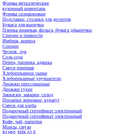
Формы металлические
кухонный инвентарь
Формы силиконовые
Подставки, столики для десертов
Бумага для выпечки
Пленка пищевая, фольга, бумага д/выпечки
Специи и пряности
Имбирь, корица
Специи
Чеснок, лук
Соль,сода
Перец, паприка, аджика
Смеси приправ
Хлебопекарное сырье
Хлебопекарные улучшители
Дрожжи прессованные
Дрожжи сухие
Закваски, заварки, солод
Посыпки зерновые, кунжут
Смеси для хлеба
Подарочный сертификат электронный
Подарочный сертификат электронный
Кофе, чай, напитки
Морсы, смузи
КОФЕ MIKALE