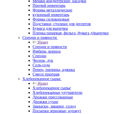
Мешки кондитерские, насадки
Прочий инвентарь
Формы металлические
кухонный инвентарь
Формы силиконовые
Подставки, столики для десертов
Бумага для выпечки
Пленка пищевая, фольга, бумага д/выпечки
Специи и пряности
Назад
Специи и пряности
Имбирь, корица
Специи
Чеснок, лук
Соль,сода
Перец, паприка, аджика
Смеси приправ
Хлебопекарное сырье
Назад
Хлебопекарное сырье
Хлебопекарные улучшители
Дрожжи прессованные
Дрожжи сухие
Закваски, заварки, солод
Посыпки зерновые, кунжут