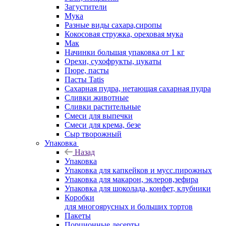
Загустители
Мука
Разные виды сахара,сиропы
Кокосовая стружка, ореховая мука
Мак
Начинки большая упаковка от 1 кг
Орехи, сухофрукты, цукаты
Пюре, пасты
Пасты Tatis
Сахарная пудра, нетающая сахарная пудра
Сливки животные
Сливки растительные
Смеси для выпечки
Смеси для крема, безе
Сыр творожный
Упаковка
Назад
Упаковка
Упаковка для капкейков и мусс.пирожных
Упаковка для макарон, эклеров,зефира
Упаковка для шоколада, конфет, клубники
Коробки
для многоярусных и больших тортов
Пакеты
Порционные десерты