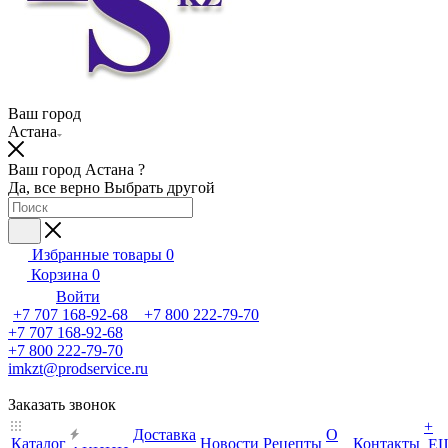
Ваш город
Астана
Ваш город Астана ?
Да, все верно
Выбрать другой
Избранные товары
0
Корзина
0
Войти
+7 707 168-92-68 +7 800 222-79-70
+7 707 168-92-68
+7 800 222-79-70
imkzt@prodservice.ru
Заказать звонок
+
Доставка
О
Каталог
Новости
Рецепты
Контакты
Е