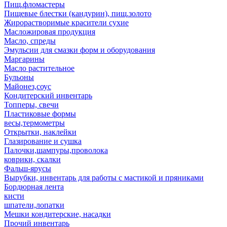
Пищ.фломастеры
Пищевые блестки (кандурин), пищ.золото
Жирорастворимые красители сухие
Масложировая продукция
Масло, спреды
Эмульсии для смазки форм и оборудования
Маргарины
Масло растительное
Бульоны
Майонез,соус
Кондитерский инвентарь
Топперы, свечи
Пластиковые формы
весы,термометры
Открытки, наклейки
Глазирование и сушка
Палочки,шампуры,проволока
коврики, скалки
Фальш-ярусы
Вырубки, инвентарь для работы с мастикой и пряниками
Бордюрная лента
кисти
шпатели,лопатки
Мешки кондитерские, насадки
Прочий инвентарь