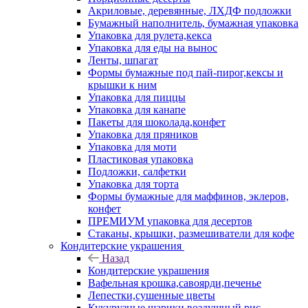
Акриловые, деревянные, ЛХДФ подложки
Бумажный наполнитель, бумажная упаковка
Упаковка для рулета,кекса
Упаковка для еды на вынос
Ленты, шпагат
Формы бумажные под пай-пирог,кексы и
крышки к ним
Упаковка для пиццы
Упаковка для канапе
Пакеты для шоколада,конфет
Упаковка для пряников
Упаковка для моти
Пластиковая упаковка
Подложки, салфетки
Упаковка для торта
Формы бумажные для маффинов, эклеров,
конфет
ПРЕМИУМ упаковка для десертов
Стаканы, крышки, размешиватели для кофе
Кондитерские украшения
Назад
Кондитерские украшения
Вафельная крошка,савоярди,печенье
Лепестки,сушенные цветы
Кукурузные шарики,воздушный рис