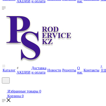
АКЦИИ
и оплата
нас
+
Доставка
О
Каталог
Новости
Рецепты
Контакты
Е
АКЦИИ
и оплата
нас
Избранные товары
0
Корзина
0