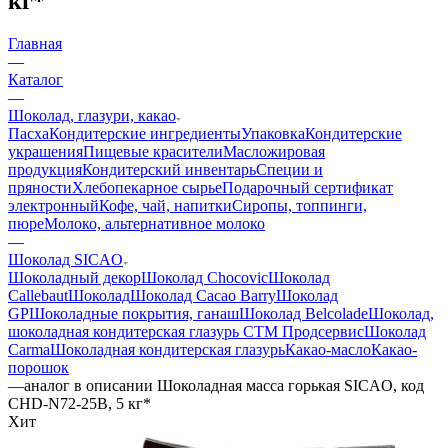
кг*
Главная
—
Каталог
—
Шоколад, глазури, какао
Пасха
Кондитерские ингредиенты
Упаковка
Кондитерские
украшения
Пищевые красители
Масложировая
продукция
Кондитерский инвентарь
Специи и
пряности
Хлебопекарное сырье
Подарочный сертификат
электронный
Кофе, чай, напитки
Сиропы, топпинги,
пюре
Молоко, альтернативное молоко
—
Шоколад SICAO
Шоколадный декор
Шоколад Chocovic
Шоколад
Callebaut
Шоколад
Шоколад Cacao Barry
Шоколад
GP
Шоколадные покрытия, ганаш
Шоколад Belcolade
Шоколад,
шоколадная кондитерская глазурь СТМ Продсервис
Шоколад
Carma
Шоколадная кондитерская глазурь
Какао-масло
Какао-
порошок
—
аналог в описании Шоколадная масса горькая SICAO, код
CHD-N72-25B, 5 кг*
Хит