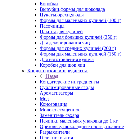
Коробки
Вырубки,формы для шоколада
Цукаты,орехи,ягоды
Формы для маленьких куличей (100 г)
Пасочницы
Пакеты для куличей
Формы для больших куличей (350 г)
Для декорирования яиц
Формы для средних куличей (200 г)
Формы для маленьких куличей (150 г)
Для изготовления кулича
Коробки для шок.яиц
Кондитерские ингредиенты
Назад
Кондитерские ингредиенты
Сублимированные ягоды
Ароматизаторы
Мед
Консервация
Молоко сгущенное
Заменитель сахара
Начинки маленькая упаковка до 1 кг
Ореховые, шоколадные пасты, пралине
Разрыхлители
Гели, покрытия