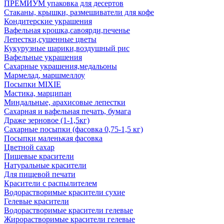
ПРЕМИУМ упаковка для десертов
Стаканы, крышки, размешиватели для кофе
Кондитерские украшения
Вафельная крошка,савоярди,печенье
Лепестки,сушенные цветы
Кукурузные шарики,воздушный рис
Вафельные украшения
Сахарные украшения,медальоны
Мармелад, маршмеллоу
Посыпки MIXIE
Мастика, марципан
Миндальные, арахисовые лепестки
Сахарная и вафельная печать, бумага
Драже зерновое (1-1,5кг)
Сахарные посыпки (фасовка 0,75-1,5 кг)
Посыпки маленькая фасовка
Цветной сахар
Пищевые красители
Натуральные красители
Для пищевой печати
Красители с распылителем
Водорастворимые красители сухие
Гелевые красители
Водорастворимые красители гелевые
Жирорастворимые красители гелевые