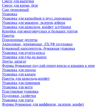
Смеси для выпечки
Смеси для крема, безе
Сыр творожный
Упаковка
Упаковка для капкейков и мусс.пирожных
Упаковка для макарон, эклеров,зефира
Упаковка для шоколада, конфет, клубники
Коробки для многоярусных и больших тортов
Пакеты
Порционные десерты
Акриловые, деревянные, ЛХДФ подложки
Бумажный наполнитель, бумажная упаковка
Упаковка для рулета,кекса
Упаковка для еды на вынос
Ленты, шпагат
Формы бумажные под пай-пирог,кексы и крышки к ним
Упаковка для пиццы
Упаковка для канапе
Пакеты для шоколада,конфет
Упаковка для пряников
Упаковка для моти
Пластиковая упаковка
Подложки, салфетки
Упаковка для торта
Формы бумажные для маффинов, эклеров, конфет