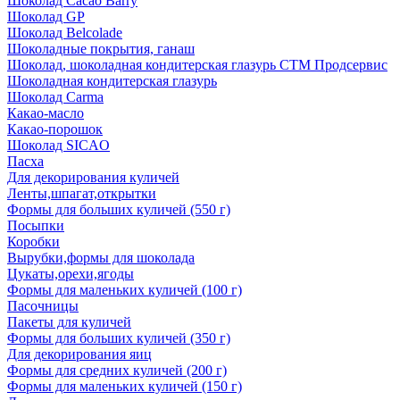
Шоколад Cacao Barry
Шоколад GP
Шоколад Belcolade
Шоколадные покрытия, ганаш
Шоколад, шоколадная кондитерская глазурь СТМ Продсервис
Шоколадная кондитерская глазурь
Шоколад Carma
Какао-масло
Какао-порошок
Шоколад SICAO
Пасха
Для декорирования куличей
Ленты,шпагат,открытки
Формы для больших куличей (550 г)
Посыпки
Коробки
Вырубки,формы для шоколада
Цукаты,орехи,ягоды
Формы для маленьких куличей (100 г)
Пасочницы
Пакеты для куличей
Формы для больших куличей (350 г)
Для декорирования яиц
Формы для средних куличей (200 г)
Формы для маленьких куличей (150 г)