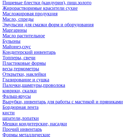
Пищевые блестки (кандурин), пищ.золото
Жирорастворимые красители сухие
Масложировая продукция
Масло, спреды
Эмульсии для смазки форм и оборудования
Маргарины
Масло растительное
Бульоны
Майонез,соус
Кондитерский инвентарь
Топперы, свечи
Пластиковые формы
весы,термометры
Открытки, наклейки
Глазирование и сушка
Палочки,шампуры,проволока
коврики, скалки
Фальш-ярусы
Вырубки, инвентарь для работы с мастикой и пряниками
Бордюрная лента
кисти
шпатели,лопатки
Мешки кондитерские, насадки
Прочий инвентарь
Формы металлические