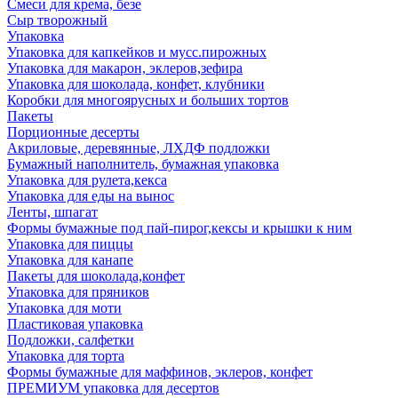
Смеси для крема, безе
Сыр творожный
Упаковка
Упаковка для капкейков и мусс.пирожных
Упаковка для макарон, эклеров,зефира
Упаковка для шоколада, конфет, клубники
Коробки для многоярусных и больших тортов
Пакеты
Порционные десерты
Акриловые, деревянные, ЛХДФ подложки
Бумажный наполнитель, бумажная упаковка
Упаковка для рулета,кекса
Упаковка для еды на вынос
Ленты, шпагат
Формы бумажные под пай-пирог,кексы и крышки к ним
Упаковка для пиццы
Упаковка для канапе
Пакеты для шоколада,конфет
Упаковка для пряников
Упаковка для моти
Пластиковая упаковка
Подложки, салфетки
Упаковка для торта
Формы бумажные для маффинов, эклеров, конфет
ПРЕМИУМ упаковка для десертов