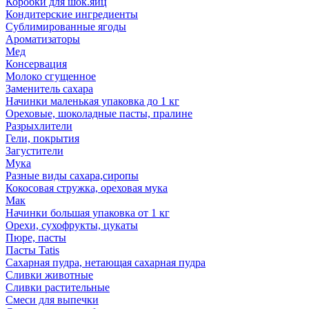
Коробки для шок.яиц
Кондитерские ингредиенты
Сублимированные ягоды
Ароматизаторы
Мед
Консервация
Молоко сгущенное
Заменитель сахара
Начинки маленькая упаковка до 1 кг
Ореховые, шоколадные пасты, пралине
Разрыхлители
Гели, покрытия
Загустители
Мука
Разные виды сахара,сиропы
Кокосовая стружка, ореховая мука
Мак
Начинки большая упаковка от 1 кг
Орехи, сухофрукты, цукаты
Пюре, пасты
Пасты Tatis
Сахарная пудра, нетающая сахарная пудра
Сливки животные
Сливки растительные
Смеси для выпечки