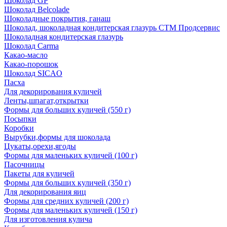
Шоколад GP
Шоколад Belcolade
Шоколадные покрытия, ганаш
Шоколад, шоколадная кондитерская глазурь СТМ Продсервис
Шоколадная кондитерская глазурь
Шоколад Carma
Какао-масло
Какао-порошок
Шоколад SICAO
Пасха
Для декорирования куличей
Ленты,шпагат,открытки
Формы для больших куличей (550 г)
Посыпки
Коробки
Вырубки,формы для шоколада
Цукаты,орехи,ягоды
Формы для маленьких куличей (100 г)
Пасочницы
Пакеты для куличей
Формы для больших куличей (350 г)
Для декорирования яиц
Формы для средних куличей (200 г)
Формы для маленьких куличей (150 г)
Для изготовления кулича