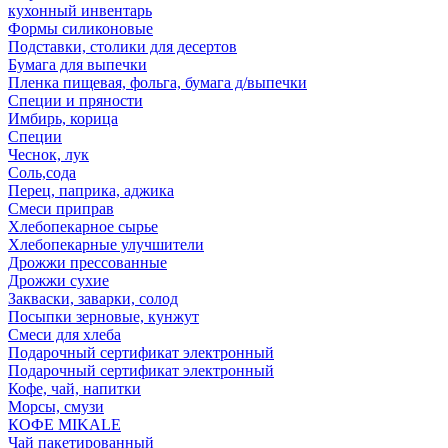
кухонный инвентарь
Формы силиконовые
Подставки, столики для десертов
Бумага для выпечки
Пленка пищевая, фольга, бумага д/выпечки
Специи и пряности
Имбирь, корица
Специи
Чеснок, лук
Соль,сода
Перец, паприка, аджика
Смеси приправ
Хлебопекарное сырье
Хлебопекарные улучшители
Дрожжи прессованные
Дрожжи сухие
Закваски, заварки, солод
Посыпки зерновые, кунжут
Смеси для хлеба
Подарочный сертификат электронный
Подарочный сертификат электронный
Кофе, чай, напитки
Морсы, смузи
КОФЕ MIKALE
Чай пакетированный