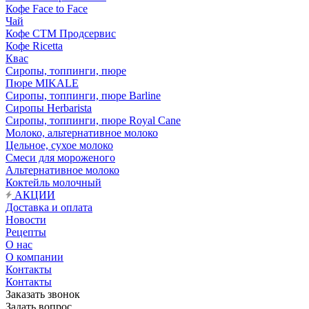
Кофе Face to Face
Чай
Кофе СТМ Продсервис
Кофе Ricetta
Квас
Сиропы, топпинги, пюре
Пюре MIKALE
Сиропы, топпинги, пюре Barline
Сиропы Herbarista
Сиропы, топпинги, пюре Royal Cane
Молоко, альтернативное молоко
Цельное, сухое молоко
Смеси для мороженого
Альтернативное молоко
Коктейль молочный
АКЦИИ
Доставка и оплата
Новости
Рецепты
О нас
О компании
Контакты
Контакты
Заказать звонок
Задать вопрос