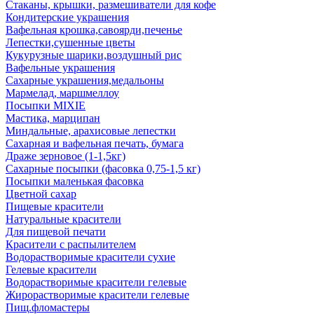
Стаканы, крышки, размешиватели для кофе
Кондитерские украшения
Вафельная крошка,савоярди,печенье
Лепестки,сушенные цветы
Кукурузные шарики,воздушный рис
Вафельные украшения
Сахарные украшения,медальоны
Мармелад, маршмеллоу
Посыпки MIXIE
Мастика, марципан
Миндальные, арахисовые лепестки
Сахарная и вафельная печать, бумага
Драже зерновое (1-1,5кг)
Сахарные посыпки (фасовка 0,75-1,5 кг)
Посыпки маленькая фасовка
Цветной сахар
Пищевые красители
Натуральные красители
Для пищевой печати
Красители с распылителем
Водорастворимые красители сухие
Гелевые красители
Водорастворимые красители гелевые
Жирорастворимые красители гелевые
Пищ.фломастеры