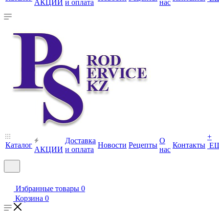
АКЦИИ
и оплата
нас
+
Доставка
О
Каталог
Новости
Рецепты
Контакты
Е
АКЦИИ
и оплата
нас
Избранные товары
0
Корзина
0