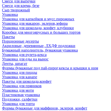
Смеси для выпечки
Смеси для крема, безе
Сыр творожный
Упаковка
Упаковка для капкейков и мусс.пирожных
Упаковка для макарон, эклеров,зефира
Упаковка для шоколада, конфет, клубники
Коробки для многоярусных и больших тортов
Пакеты
Порционные десерты
Акриловые, деревянные, ЛХДФ подложки
Бумажный наполнитель, бумажная упаковка
Упаковка для рулета,кекса
Упаковка для еды на вынос
Ленты, шпагат
Формы бумажные под пай-пирог,кексы и крышки к ним
Упаковка для пиццы
Упаковка для канапе
Пакеты для шоколада,конфет
Упаковка для пряников
Упаковка для моти
Пластиковая упаковка
Подложки, салфетки
Упаковка для торта
Формы бумажные для маффинов, эклеров, конфет