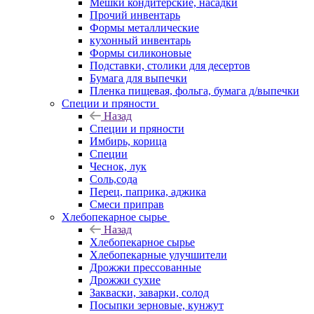
Мешки кондитерские, насадки
Прочий инвентарь
Формы металлические
кухонный инвентарь
Формы силиконовые
Подставки, столики для десертов
Бумага для выпечки
Пленка пищевая, фольга, бумага д/выпечки
Специи и пряности
Назад
Специи и пряности
Имбирь, корица
Специи
Чеснок, лук
Соль,сода
Перец, паприка, аджика
Смеси приправ
Хлебопекарное сырье
Назад
Хлебопекарное сырье
Хлебопекарные улучшители
Дрожжи прессованные
Дрожжи сухие
Закваски, заварки, солод
Посыпки зерновые, кунжут