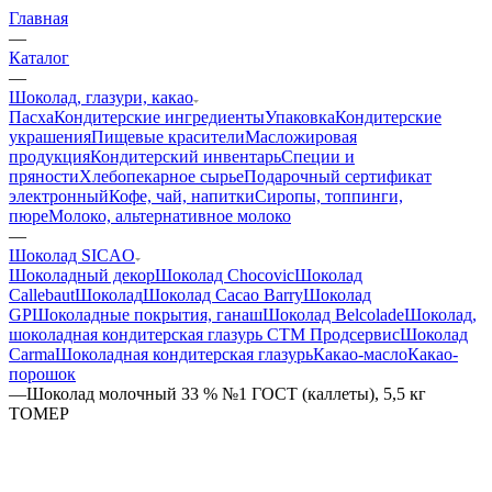
Главная
—
Каталог
—
Шоколад, глазури, какао
Пасха
Кондитерские ингредиенты
Упаковка
Кондитерские
украшения
Пищевые красители
Масложировая
продукция
Кондитерский инвентарь
Специи и
пряности
Хлебопекарное сырье
Подарочный сертификат
электронный
Кофе, чай, напитки
Сиропы, топпинги,
пюре
Молоко, альтернативное молоко
—
Шоколад SICAO
Шоколадный декор
Шоколад Chocovic
Шоколад
Callebaut
Шоколад
Шоколад Cacao Barry
Шоколад
GP
Шоколадные покрытия, ганаш
Шоколад Belcolade
Шоколад,
шоколадная кондитерская глазурь СТМ Продсервис
Шоколад
Carma
Шоколадная кондитерская глазурь
Какао-масло
Какао-
порошок
—
Шоколад молочный 33 % №1 ГОСТ (каллеты), 5,5 кг
ТОМЕР