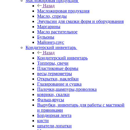
Масложировая продукция
Назад
Масложировая продукция
Масло, спреды
Эмульсии для смазки форм и оборудования
Маргарины
Масло растительное
Бульоны
Майонез,соус
Кондитерский инвентарь
Назад
Кондитерский инвентарь
Топперы, свечи
Пластиковые формы
весы,термометры
Открытки, наклейки
Глазирование и сушка
Палочки,шампуры,проволока
коврики, скалки
Фальш-ярусы
Вырубки, инвентарь для работы с мастикой
и пряниками
Бордюрная лента
кисти
шпатели,лопатки