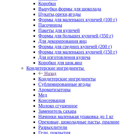
Коробки
Вырубки,формы для шоколада
Цукаты,орехи,ягоды
Формы для маленьких куличей (100 г)
Пасочницы
Пакеты для куличей
Формы для больших куличей (350 г)
Для декорирования яиц
Формы для средних куличей (200 г)
Формы для маленьких куличей (150 г)
Для изготовления кулича
Коробки для шок.яиц
Кондитерские ингредиенты
Назад
Кондитерские ингредиенты
Сублимированные ягоды
Ароматизаторы
Мед
Консервация
Молоко сгущенное
Заменитель сахара
Начинки маленькая упаковка до 1 кг
Ореховые, шоколадные пасты, пралине
Разрыхлители
Гели, покрытия