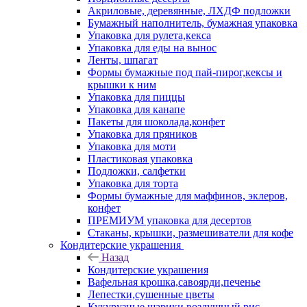
Акриловые, деревянные, ЛХДФ подложки
Бумажный наполнитель, бумажная упаковка
Упаковка для рулета,кекса
Упаковка для еды на вынос
Ленты, шпагат
Формы бумажные под пай-пирог,кексы и
крышки к ним
Упаковка для пиццы
Упаковка для канапе
Пакеты для шоколада,конфет
Упаковка для пряников
Упаковка для моти
Пластиковая упаковка
Подложки, салфетки
Упаковка для торта
Формы бумажные для маффинов, эклеров,
конфет
ПРЕМИУМ упаковка для десертов
Стаканы, крышки, размешиватели для кофе
Кондитерские украшения
Назад
Кондитерские украшения
Вафельная крошка,савоярди,печенье
Лепестки,сушенные цветы
Кукурузные шарики,воздушный рис