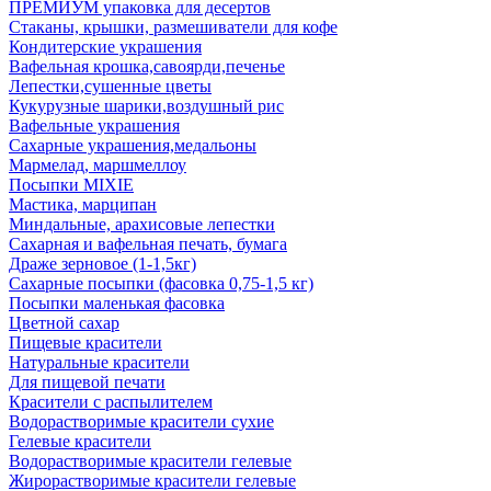
ПРЕМИУМ упаковка для десертов
Стаканы, крышки, размешиватели для кофе
Кондитерские украшения
Вафельная крошка,савоярди,печенье
Лепестки,сушенные цветы
Кукурузные шарики,воздушный рис
Вафельные украшения
Сахарные украшения,медальоны
Мармелад, маршмеллоу
Посыпки MIXIE
Мастика, марципан
Миндальные, арахисовые лепестки
Сахарная и вафельная печать, бумага
Драже зерновое (1-1,5кг)
Сахарные посыпки (фасовка 0,75-1,5 кг)
Посыпки маленькая фасовка
Цветной сахар
Пищевые красители
Натуральные красители
Для пищевой печати
Красители с распылителем
Водорастворимые красители сухие
Гелевые красители
Водорастворимые красители гелевые
Жирорастворимые красители гелевые