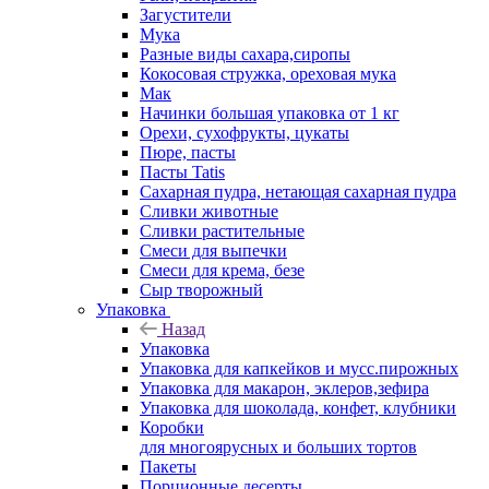
Загустители
Мука
Разные виды сахара,сиропы
Кокосовая стружка, ореховая мука
Мак
Начинки большая упаковка от 1 кг
Орехи, сухофрукты, цукаты
Пюре, пасты
Пасты Tatis
Сахарная пудра, нетающая сахарная пудра
Сливки животные
Сливки растительные
Смеси для выпечки
Смеси для крема, безе
Сыр творожный
Упаковка
Назад
Упаковка
Упаковка для капкейков и мусс.пирожных
Упаковка для макарон, эклеров,зефира
Упаковка для шоколада, конфет, клубники
Коробки
для многоярусных и больших тортов
Пакеты
Порционные десерты