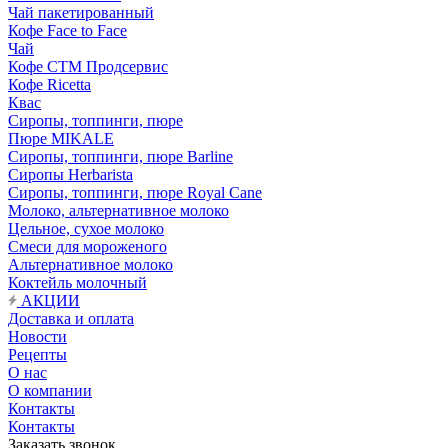
Чай пакетированный
Кофе Face to Face
Чай
Кофе СТМ Продсервис
Кофе Ricetta
Квас
Сиропы, топпинги, пюре
Пюре MIKALE
Сиропы, топпинги, пюре Barline
Сиропы Herbarista
Сиропы, топпинги, пюре Royal Cane
Молоко, альтернативное молоко
Цельное, сухое молоко
Смеси для мороженого
Альтернативное молоко
Коктейль молочный
АКЦИИ
Доставка и оплата
Новости
Рецепты
О нас
О компании
Контакты
Контакты
Заказать звонок