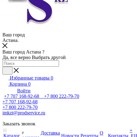
Ваш город
Астана
Ваш город Астана ?
Да, все верно
Выбрать другой
Избранные товары
0
Корзина
0
Войти
+7 707 168-92-68 +7 800 222-79-70
+7 707 168-92-68
+7 800 222-79-70
imkzt@prodservice.ru
Заказать звонок
+
Доставка
О
Каталог
Новости
Рецепты
Контакты
Е