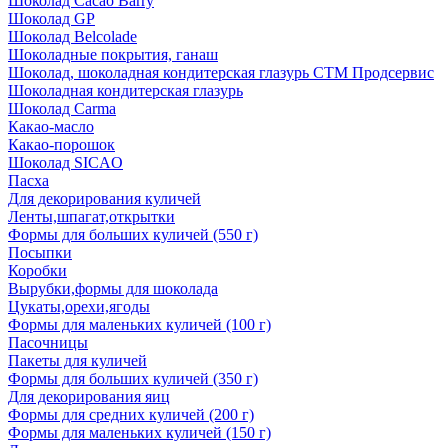
Шоколад Cacao Barry
Шоколад GP
Шоколад Belcolade
Шоколадные покрытия, ганаш
Шоколад, шоколадная кондитерская глазурь СТМ Продсервис
Шоколадная кондитерская глазурь
Шоколад Carma
Какао-масло
Какао-порошок
Шоколад SICAO
Пасха
Для декорирования куличей
Ленты,шпагат,открытки
Формы для больших куличей (550 г)
Посыпки
Коробки
Вырубки,формы для шоколада
Цукаты,орехи,ягоды
Формы для маленьких куличей (100 г)
Пасочницы
Пакеты для куличей
Формы для больших куличей (350 г)
Для декорирования яиц
Формы для средних куличей (200 г)
Формы для маленьких куличей (150 г)