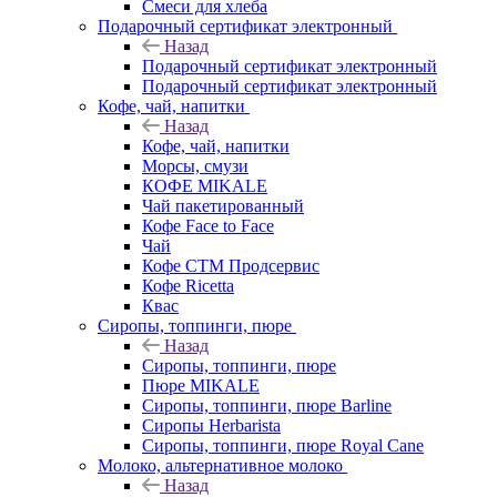
Смеси для хлеба
Подарочный сертификат электронный
Назад
Подарочный сертификат электронный
Подарочный сертификат электронный
Кофе, чай, напитки
Назад
Кофе, чай, напитки
Морсы, смузи
КОФЕ MIKALE
Чай пакетированный
Кофе Face to Face
Чай
Кофе СТМ Продсервис
Кофе Ricetta
Квас
Сиропы, топпинги, пюре
Назад
Сиропы, топпинги, пюре
Пюре MIKALE
Сиропы, топпинги, пюре Barline
Сиропы Herbarista
Сиропы, топпинги, пюре Royal Cane
Молоко, альтернативное молоко
Назад