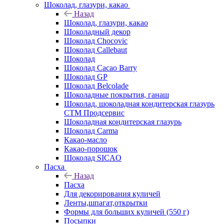
Шоколад, глазури, какао
Назад
Шоколад, глазури, какао
Шоколадный декор
Шоколад Chocovic
Шоколад Callebaut
Шоколад
Шоколад Cacao Barry
Шоколад GP
Шоколад Belcolade
Шоколадные покрытия, ганаш
Шоколад, шоколадная кондитерская глазурь
СТМ Продсервис
Шоколадная кондитерская глазурь
Шоколад Carma
Какао-масло
Какао-порошок
Шоколад SICAO
Пасха
Назад
Пасха
Для декорирования куличей
Ленты,шпагат,открытки
Формы для больших куличей (550 г)
Посыпки