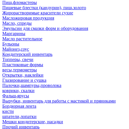
Пищ.фломастеры
Пищевые блестки (кандурин), пищ.золото
Жирорастворимые красители сухие
Масложировая продукция
Масло, спреды
Эмульсии для смазки форм и оборудования
Маргарины
Масло растительное
Бульоны
Майонез,соус
Кондитерский инвентарь
Топперы, свечи
Пластиковые формы
весы,термометры
Открытки, наклейки
Глазирование и сушка
Палочки,шампуры,проволока
коврики, скалки
Фальш-ярусы
Вырубки, инвентарь для работы с мастикой и пряниками
Бордюрная лента
кисти
шпатели,лопатки
Мешки кондитерские, насадки
Прочий инвентарь