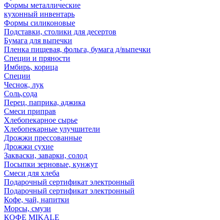
Формы металлические
кухонный инвентарь
Формы силиконовые
Подставки, столики для десертов
Бумага для выпечки
Пленка пищевая, фольга, бумага д/выпечки
Специи и пряности
Имбирь, корица
Специи
Чеснок, лук
Соль,сода
Перец, паприка, аджика
Смеси приправ
Хлебопекарное сырье
Хлебопекарные улучшители
Дрожжи прессованные
Дрожжи сухие
Закваски, заварки, солод
Посыпки зерновые, кунжут
Смеси для хлеба
Подарочный сертификат электронный
Подарочный сертификат электронный
Кофе, чай, напитки
Морсы, смузи
КОФЕ MIKALE