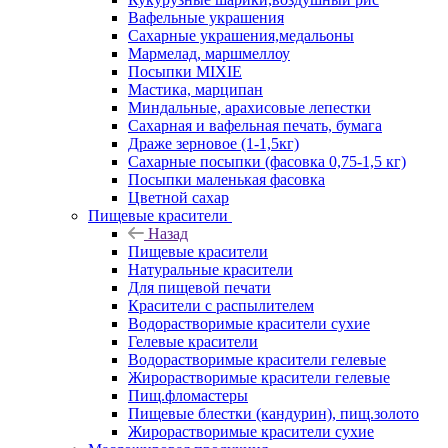
Вафельные украшения
Сахарные украшения,медальоны
Мармелад, маршмеллоу
Посыпки MIXIE
Мастика, марципан
Миндальные, арахисовые лепестки
Сахарная и вафельная печать, бумага
Драже зерновое (1-1,5кг)
Сахарные посыпки (фасовка 0,75-1,5 кг)
Посыпки маленькая фасовка
Цветной сахар
Пищевые красители
Назад
Пищевые красители
Натуральные красители
Для пищевой печати
Красители с распылителем
Водорастворимые красители сухие
Гелевые красители
Водорастворимые красители гелевые
Жирорастворимые красители гелевые
Пищ.фломастеры
Пищевые блестки (кандурин), пищ.золото
Жирорастворимые красители сухие