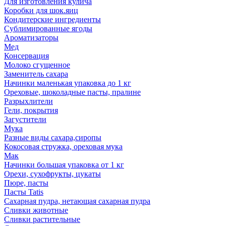
Для изготовления кулича
Коробки для шок.яиц
Кондитерские ингредиенты
Сублимированные ягоды
Ароматизаторы
Мед
Консервация
Молоко сгущенное
Заменитель сахара
Начинки маленькая упаковка до 1 кг
Ореховые, шоколадные пасты, пралине
Разрыхлители
Гели, покрытия
Загустители
Мука
Разные виды сахара,сиропы
Кокосовая стружка, ореховая мука
Мак
Начинки большая упаковка от 1 кг
Орехи, сухофрукты, цукаты
Пюре, пасты
Пасты Tatis
Сахарная пудра, нетающая сахарная пудра
Сливки животные
Сливки растительные