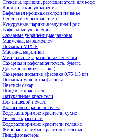
Стаканы, крышки, размешиватели для кофе
Кондитерские украшения
Вафельная крошка,савоярди,печенье
Лепестки,сушенные цветы
Кукурузные шарики,воздушный рис
Вафельные украшения
Сахарные украшения,медальоны
Мармелад, маршмеллоу
Посыпки MIXIE
Мастика, марципан
Миндальные, арахисовые лепестки
Сахарная и вафельная печать, бумага
Драже зерновое (1-1,5кг)
Сахарные посыпки (фасовка 0,75-1,5 кг)
Посыпки маленькая фасовка
Цветной сахар
Пищевые красители
Натуральные красители
Для пищевой печати
Красители с распылителем
Водорастворимые красители сухие
Гелевые красители
Водорастворимые красители гелевые
Жирорастворимые красители гелевые
Пищ.фломастеры