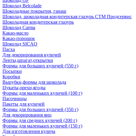
Шоколад GP
Шоколад Belcolade
Шоколадные покрытия, ганаш
Шоколад, шоколадная кондитерская глазурь СТМ Продсервис
Шоколадная кондитерская глазурь
Шоколад Carma
Какао-масло
Какао-порошок
Шоколад SICAO
Пасха
Для декорирования куличей
Ленты,шпагат,открытки
Формы для больших куличей (550 г)
Посыпки
Коробки
Вырубки,формы для шоколада
Цукаты,орехи,ягоды
Формы для маленьких куличей (100 г)
Пасочницы
Пакеты для куличей
Формы для больших куличей (350 г)
Для декорирования яиц
Формы для средних куличей (200 г)
Формы для маленьких куличей (150 г)
Для изготовления кулича