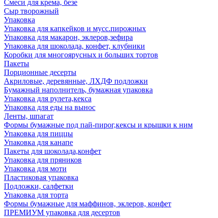
Смеси для крема, безе
Сыр творожный
Упаковка
Упаковка для капкейков и мусс.пирожных
Упаковка для макарон, эклеров,зефира
Упаковка для шоколада, конфет, клубники
Коробки для многоярусных и больших тортов
Пакеты
Порционные десерты
Акриловые, деревянные, ЛХДФ подложки
Бумажный наполнитель, бумажная упаковка
Упаковка для рулета,кекса
Упаковка для еды на вынос
Ленты, шпагат
Формы бумажные под пай-пирог,кексы и крышки к ним
Упаковка для пиццы
Упаковка для канапе
Пакеты для шоколада,конфет
Упаковка для пряников
Упаковка для моти
Пластиковая упаковка
Подложки, салфетки
Упаковка для торта
Формы бумажные для маффинов, эклеров, конфет
ПРЕМИУМ упаковка для десертов