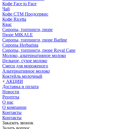
Кофе Face to Face
Чай
Кофе СТМ Продсервис
Кофе Ricetta
Квас
Сиропы, топпинги, пюре
Пюре MIKALE
Сиропы, топпинги, пюре Barline
Сиропы Herbarista
Сиропы, топпинги, пюре Royal Cane
Молоко, альтернативное молоко
Цельное, сухое молоко
Смеси для мороженого
Альтернативное молоко
Коктейль молочный
АКЦИИ
Доставка и оплата
Новости
Рецепты
О нас
О компании
Контакты
Контакты
Заказать звонок
Задать вопрос