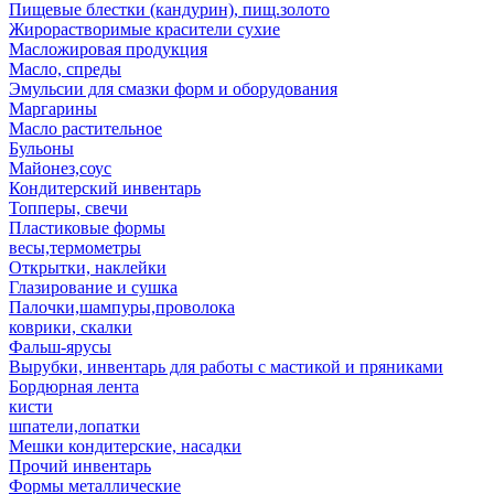
Пищевые блестки (кандурин), пищ.золото
Жирорастворимые красители сухие
Масложировая продукция
Масло, спреды
Эмульсии для смазки форм и оборудования
Маргарины
Масло растительное
Бульоны
Майонез,соус
Кондитерский инвентарь
Топперы, свечи
Пластиковые формы
весы,термометры
Открытки, наклейки
Глазирование и сушка
Палочки,шампуры,проволока
коврики, скалки
Фальш-ярусы
Вырубки, инвентарь для работы с мастикой и пряниками
Бордюрная лента
кисти
шпатели,лопатки
Мешки кондитерские, насадки
Прочий инвентарь
Формы металлические