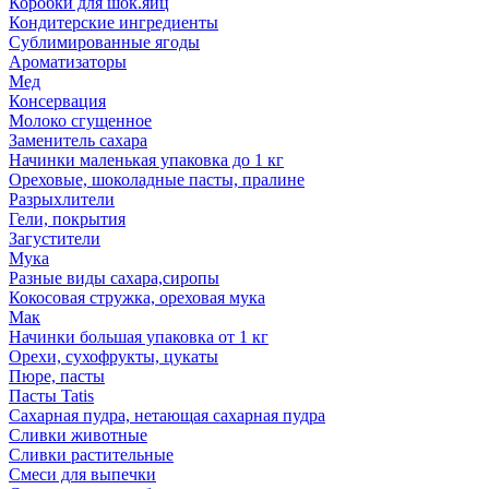
Коробки для шок.яиц
Кондитерские ингредиенты
Сублимированные ягоды
Ароматизаторы
Мед
Консервация
Молоко сгущенное
Заменитель сахара
Начинки маленькая упаковка до 1 кг
Ореховые, шоколадные пасты, пралине
Разрыхлители
Гели, покрытия
Загустители
Мука
Разные виды сахара,сиропы
Кокосовая стружка, ореховая мука
Мак
Начинки большая упаковка от 1 кг
Орехи, сухофрукты, цукаты
Пюре, пасты
Пасты Tatis
Сахарная пудра, нетающая сахарная пудра
Сливки животные
Сливки растительные
Смеси для выпечки