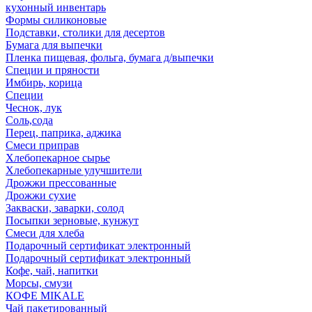
кухонный инвентарь
Формы силиконовые
Подставки, столики для десертов
Бумага для выпечки
Пленка пищевая, фольга, бумага д/выпечки
Специи и пряности
Имбирь, корица
Специи
Чеснок, лук
Соль,сода
Перец, паприка, аджика
Смеси приправ
Хлебопекарное сырье
Хлебопекарные улучшители
Дрожжи прессованные
Дрожжи сухие
Закваски, заварки, солод
Посыпки зерновые, кунжут
Смеси для хлеба
Подарочный сертификат электронный
Подарочный сертификат электронный
Кофе, чай, напитки
Морсы, смузи
КОФЕ MIKALE
Чай пакетированный