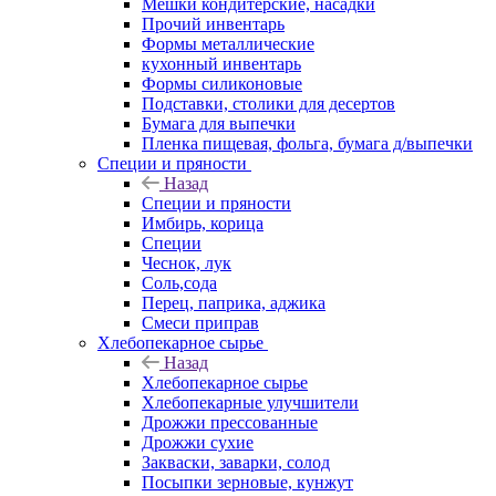
Мешки кондитерские, насадки
Прочий инвентарь
Формы металлические
кухонный инвентарь
Формы силиконовые
Подставки, столики для десертов
Бумага для выпечки
Пленка пищевая, фольга, бумага д/выпечки
Специи и пряности
Назад
Специи и пряности
Имбирь, корица
Специи
Чеснок, лук
Соль,сода
Перец, паприка, аджика
Смеси приправ
Хлебопекарное сырье
Назад
Хлебопекарное сырье
Хлебопекарные улучшители
Дрожжи прессованные
Дрожжи сухие
Закваски, заварки, солод
Посыпки зерновые, кунжут