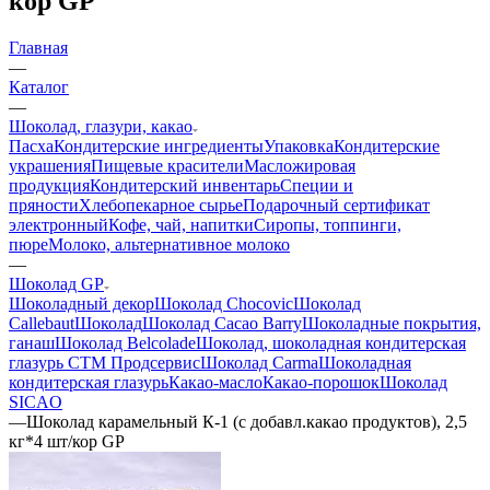
кор GP
Главная
—
Каталог
—
Шоколад, глазури, какао
Пасха
Кондитерские ингредиенты
Упаковка
Кондитерские
украшения
Пищевые красители
Масложировая
продукция
Кондитерский инвентарь
Специи и
пряности
Хлебопекарное сырье
Подарочный сертификат
электронный
Кофе, чай, напитки
Сиропы, топпинги,
пюре
Молоко, альтернативное молоко
—
Шоколад GP
Шоколадный декор
Шоколад Chocovic
Шоколад
Callebaut
Шоколад
Шоколад Cacao Barry
Шоколадные покрытия,
ганаш
Шоколад Belcolade
Шоколад, шоколадная кондитерская
глазурь СТМ Продсервис
Шоколад Carma
Шоколадная
кондитерская глазурь
Какао-масло
Какао-порошок
Шоколад
SICAO
—
Шоколад карамельный К-1 (с добавл.какао продуктов), 2,5
кг*4 шт/кор GP