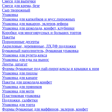
Смеси для выпечки
Смеси для крема, безе
Сыр творожный
Упаковка
Упаковка для капкейков и мусс.пирожных
Упаковка для макарон, эклеров,зефира
Упаковка для шоколада, конфет, клубники
Коробки для многоярусных и больших тортов
Пакеты
Порционные десерты
Акриловые, деревянные, ЛХДФ подложки
Бумажный наполнитель, бумажная упаковка
Упаковка для рулета,кекса
Упаковка для еды на вынос
Ленты, шпагат
Формы бумажные под пай-пирог,кексы и крышки к ним
Упаковка для пиццы
Упаковка для канапе
Пакеты для шоколада,конфет
Упаковка для пряников
Упаковка для моти
Пластиковая упаковка
Подложки, салфетки
Упаковка для торта
Формы бумажные для маффинов, эклеров, конфет