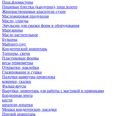
Пищ.фломастеры
Пищевые блестки (кандурин), пищ.золото
Жирорастворимые красители сухие
Масложировая продукция
Масло, спреды
Эмульсии для смазки форм и оборудования
Маргарины
Масло растительное
Бульоны
Майонез,соус
Кондитерский инвентарь
Топперы, свечи
Пластиковые формы
весы,термометры
Открытки, наклейки
Глазирование и сушка
Палочки,шампуры,проволока
коврики, скалки
Фальш-ярусы
Вырубки, инвентарь для работы с мастикой и пряниками
Бордюрная лента
кисти
шпатели,лопатки
Мешки кондитерские, насадки
Прочий инвентарь