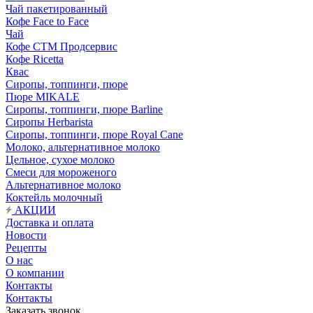
Чай пакетированный
Кофе Face to Face
Чай
Кофе СТМ Продсервис
Кофе Ricetta
Квас
Сиропы, топпинги, пюре
Пюре MIKALE
Сиропы, топпинги, пюре Barline
Сиропы Herbarista
Сиропы, топпинги, пюре Royal Cane
Молоко, альтернативное молоко
Цельное, сухое молоко
Смеси для мороженого
Альтернативное молоко
Коктейль молочный
АКЦИИ
Доставка и оплата
Новости
Рецепты
О нас
О компании
Контакты
Контакты
Заказать звонок