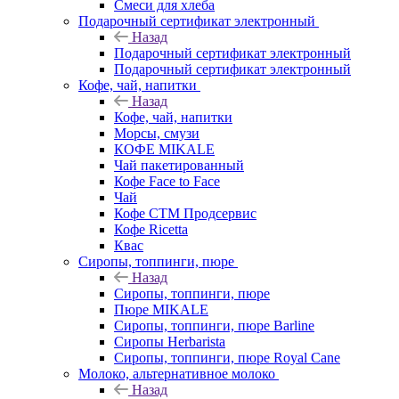
Смеси для хлеба
Подарочный сертификат электронный
Назад
Подарочный сертификат электронный
Подарочный сертификат электронный
Кофе, чай, напитки
Назад
Кофе, чай, напитки
Морсы, смузи
КОФЕ MIKALE
Чай пакетированный
Кофе Face to Face
Чай
Кофе СТМ Продсервис
Кофе Ricetta
Квас
Сиропы, топпинги, пюре
Назад
Сиропы, топпинги, пюре
Пюре MIKALE
Сиропы, топпинги, пюре Barline
Сиропы Herbarista
Сиропы, топпинги, пюре Royal Cane
Молоко, альтернативное молоко
Назад