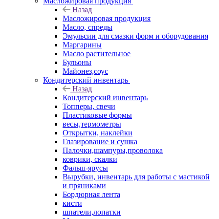
Масложировая продукция
Назад
Масложировая продукция
Масло, спреды
Эмульсии для смазки форм и оборудования
Маргарины
Масло растительное
Бульоны
Майонез,соус
Кондитерский инвентарь
Назад
Кондитерский инвентарь
Топперы, свечи
Пластиковые формы
весы,термометры
Открытки, наклейки
Глазирование и сушка
Палочки,шампуры,проволока
коврики, скалки
Фальш-ярусы
Вырубки, инвентарь для работы с мастикой
и пряниками
Бордюрная лента
кисти
шпатели,лопатки