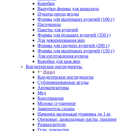
Коробки
Вырубки,формы для шоколада
Цукаты,орехи,ягоды
Формы для маленьких куличей (100 г)
Пасочницы
Пакеты для куличей
Формы для больших куличей (350 г)
Для декорирования яиц
Формы для средних куличей (200 г)
Формы для маленьких куличей (150 г)
Для изготовления кулича
Коробки для шок.яиц
Кондитерские ингредиенты
Назад
Кондитерские ингредиенты
Сублимированные ягоды
Ароматизаторы
Мед
Консервация
Молоко сгущенное
Заменитель сахара
Начинки маленькая упаковка до 1 кг
Ореховые, шоколадные пасты, пралине
Разрыхлители
Гели, покрытия