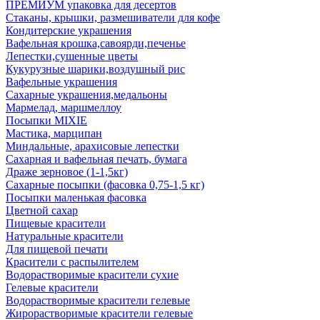
ПРЕМИУМ упаковка для десертов
Стаканы, крышки, размешиватели для кофе
Кондитерские украшения
Вафельная крошка,савоярди,печенье
Лепестки,сушенные цветы
Кукурузные шарики,воздушный рис
Вафельные украшения
Сахарные украшения,медальоны
Мармелад, маршмеллоу
Посыпки MIXIE
Мастика, марципан
Миндальные, арахисовые лепестки
Сахарная и вафельная печать, бумага
Драже зерновое (1-1,5кг)
Сахарные посыпки (фасовка 0,75-1,5 кг)
Посыпки маленькая фасовка
Цветной сахар
Пищевые красители
Натуральные красители
Для пищевой печати
Красители с распылителем
Водорастворимые красители сухие
Гелевые красители
Водорастворимые красители гелевые
Жирорастворимые красители гелевые