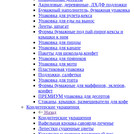
Акриловые, деревянные, ЛХДФ подложки
Бумажный наполнитель, бумажная упаковка
Упаковка для рулета,кекса
Упаковка для еды на вынос
Ленты, шпагат
Формы бумажные под пай-пирог,кексы и
крышки к ним
Упаковка для пиццы
Упаковка для канапе
Пакеты для шоколада,конфет
Упаковка для пряников
Упаковка для моти
Пластиковая упаковка
Подложки, салфетки
Упаковка для торта
Формы бумажные для маффинов, эклеров,
конфет
ПРЕМИУМ упаковка для десертов
Стаканы, крышки, размешиватели для кофе
Кондитерские украшения
Назад
Кондитерские украшения
Вафельная крошка,савоярди,печенье
Лепестки,сушенные цветы
Кукурузные шарики,воздушный рис