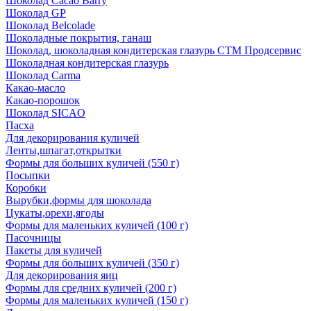
Шоколад Cacao Barry
Шоколад GP
Шоколад Belcolade
Шоколадные покрытия, ганаш
Шоколад, шоколадная кондитерская глазурь СТМ Продсервис
Шоколадная кондитерская глазурь
Шоколад Carma
Какао-масло
Какао-порошок
Шоколад SICAO
Пасха
Для декорирования куличей
Ленты,шпагат,открытки
Формы для больших куличей (550 г)
Посыпки
Коробки
Вырубки,формы для шоколада
Цукаты,орехи,ягоды
Формы для маленьких куличей (100 г)
Пасочницы
Пакеты для куличей
Формы для больших куличей (350 г)
Для декорирования яиц
Формы для средних куличей (200 г)
Формы для маленьких куличей (150 г)