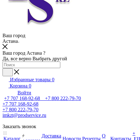
Ваш город
Астана
Ваш город Астана ?
Да, все верно
Выбрать другой
Избранные товары
0
Корзина
0
Войти
+7 707 168-92-68 +7 800 222-79-70
+7 707 168-92-68
+7 800 222-79-70
imkzt@prodservice.ru
Заказать звонок
+
Доставка
О
Каталог
Новости
Рецепты
Контакты
Е