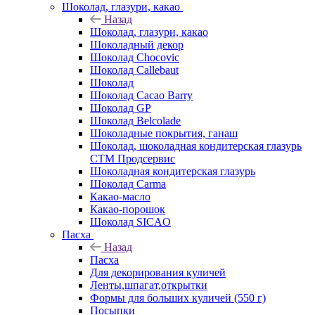
Шоколад, глазури, какао
Назад
Шоколад, глазури, какао
Шоколадный декор
Шоколад Chocovic
Шоколад Callebaut
Шоколад
Шоколад Cacao Barry
Шоколад GP
Шоколад Belcolade
Шоколадные покрытия, ганаш
Шоколад, шоколадная кондитерская глазурь
СТМ Продсервис
Шоколадная кондитерская глазурь
Шоколад Carma
Какао-масло
Какао-порошок
Шоколад SICAO
Пасха
Назад
Пасха
Для декорирования куличей
Ленты,шпагат,открытки
Формы для больших куличей (550 г)
Посыпки