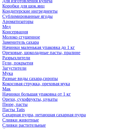
Для изготовления кулича
Коробки для шок.яиц
Кондитерские ингредиенты
Сублимированные ягоды
Ароматизаторы
Мед
Консервация
Молоко сгущенное
Заменитель сахара
Начинки маленькая упаковка до 1 кг
Ореховые, шоколадные пасты, пралине
Разрыхлители
Гели, покрытия
Загустители
Мука
Разные виды сахара,сиропы
Кокосовая стружка, ореховая мука
Мак
Начинки большая упаковка от 1 кг
Орехи, сухофрукты, цукаты
Пюре, пасты
Пасты Tatis
Сахарная пудра, нетающая сахарная пудра
Сливки животные
Сливки растительные