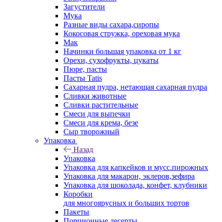
Загустители
Мука
Разные виды сахара,сиропы
Кокосовая стружка, ореховая мука
Мак
Начинки большая упаковка от 1 кг
Орехи, сухофрукты, цукаты
Пюре, пасты
Пасты Tatis
Сахарная пудра, нетающая сахарная пудра
Сливки животные
Сливки растительные
Смеси для выпечки
Смеси для крема, безе
Сыр творожный
Упаковка
Назад
Упаковка
Упаковка для капкейков и мусс.пирожных
Упаковка для макарон, эклеров,зефира
Упаковка для шоколада, конфет, клубники
Коробки
для многоярусных и больших тортов
Пакеты
Порционные десерты