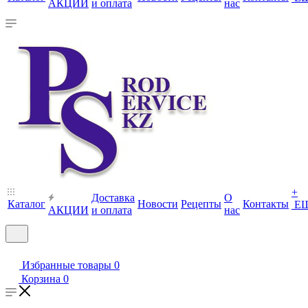
АКЦИИ
и оплата
нас
+
Доставка
О
Каталог
Новости
Рецепты
Контакты
Е
АКЦИИ
и оплата
нас
Избранные товары
0
Корзина
0