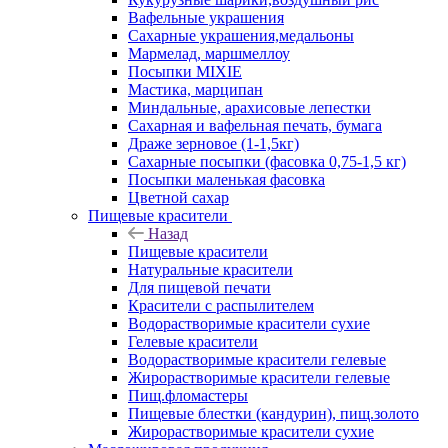
Вафельные украшения
Сахарные украшения,медальоны
Мармелад, маршмеллоу
Посыпки MIXIE
Мастика, марципан
Миндальные, арахисовые лепестки
Сахарная и вафельная печать, бумага
Драже зерновое (1-1,5кг)
Сахарные посыпки (фасовка 0,75-1,5 кг)
Посыпки маленькая фасовка
Цветной сахар
Пищевые красители
Назад
Пищевые красители
Натуральные красители
Для пищевой печати
Красители с распылителем
Водорастворимые красители сухие
Гелевые красители
Водорастворимые красители гелевые
Жирорастворимые красители гелевые
Пищ.фломастеры
Пищевые блестки (кандурин), пищ.золото
Жирорастворимые красители сухие