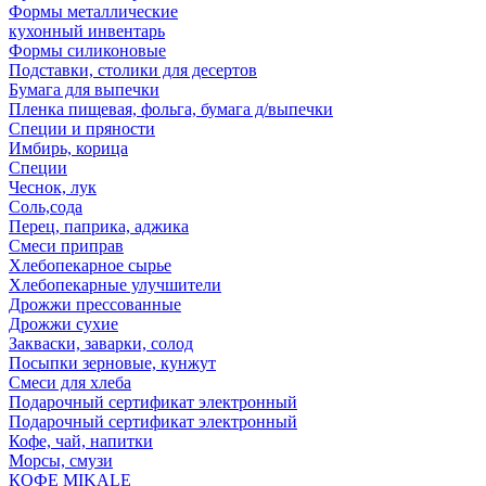
Формы металлические
кухонный инвентарь
Формы силиконовые
Подставки, столики для десертов
Бумага для выпечки
Пленка пищевая, фольга, бумага д/выпечки
Специи и пряности
Имбирь, корица
Специи
Чеснок, лук
Соль,сода
Перец, паприка, аджика
Смеси приправ
Хлебопекарное сырье
Хлебопекарные улучшители
Дрожжи прессованные
Дрожжи сухие
Закваски, заварки, солод
Посыпки зерновые, кунжут
Смеси для хлеба
Подарочный сертификат электронный
Подарочный сертификат электронный
Кофе, чай, напитки
Морсы, смузи
КОФЕ MIKALE