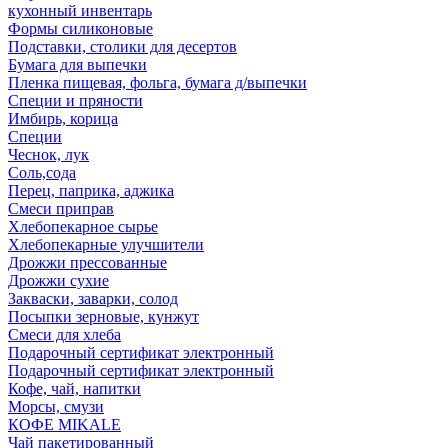
кухонный инвентарь
Формы силиконовые
Подставки, столики для десертов
Бумага для выпечки
Пленка пищевая, фольга, бумага д/выпечки
Специи и пряности
Имбирь, корица
Специи
Чеснок, лук
Соль,сода
Перец, паприка, аджика
Смеси приправ
Хлебопекарное сырье
Хлебопекарные улучшители
Дрожжи прессованные
Дрожжи сухие
Закваски, заварки, солод
Посыпки зерновые, кунжут
Смеси для хлеба
Подарочный сертификат электронный
Подарочный сертификат электронный
Кофе, чай, напитки
Морсы, смузи
КОФЕ MIKALE
Чай пакетированный