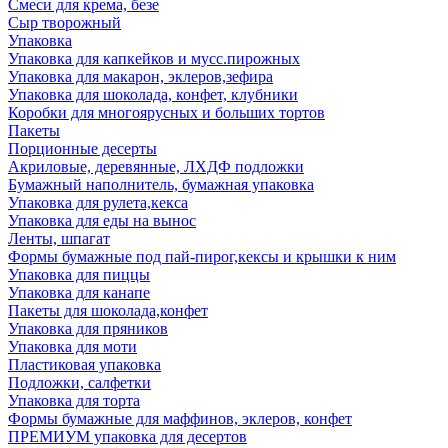
Смеси для крема, безе
Сыр творожный
Упаковка
Упаковка для капкейков и мусс.пирожных
Упаковка для макарон, эклеров,зефира
Упаковка для шоколада, конфет, клубники
Коробки для многоярусных и больших тортов
Пакеты
Порционные десерты
Акриловые, деревянные, ЛХДФ подложки
Бумажный наполнитель, бумажная упаковка
Упаковка для рулета,кекса
Упаковка для еды на вынос
Ленты, шпагат
Формы бумажные под пай-пирог,кексы и крышки к ним
Упаковка для пиццы
Упаковка для канапе
Пакеты для шоколада,конфет
Упаковка для пряников
Упаковка для моти
Пластиковая упаковка
Подложки, салфетки
Упаковка для торта
Формы бумажные для маффинов, эклеров, конфет
ПРЕМИУМ упаковка для десертов