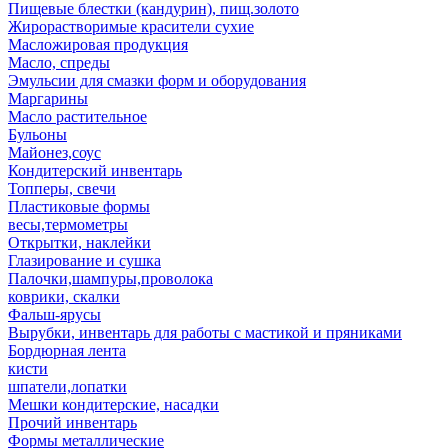
Пищевые блестки (кандурин), пищ.золото
Жирорастворимые красители сухие
Масложировая продукция
Масло, спреды
Эмульсии для смазки форм и оборудования
Маргарины
Масло растительное
Бульоны
Майонез,соус
Кондитерский инвентарь
Топперы, свечи
Пластиковые формы
весы,термометры
Открытки, наклейки
Глазирование и сушка
Палочки,шампуры,проволока
коврики, скалки
Фальш-ярусы
Вырубки, инвентарь для работы с мастикой и пряниками
Бордюрная лента
кисти
шпатели,лопатки
Мешки кондитерские, насадки
Прочий инвентарь
Формы металлические