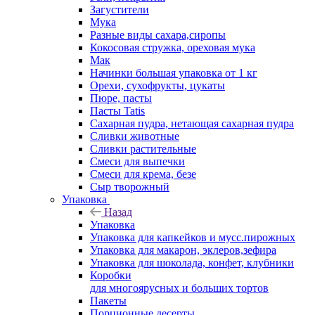
Загустители
Мука
Разные виды сахара,сиропы
Кокосовая стружка, ореховая мука
Мак
Начинки большая упаковка от 1 кг
Орехи, сухофрукты, цукаты
Пюре, пасты
Пасты Tatis
Сахарная пудра, нетающая сахарная пудра
Сливки животные
Сливки растительные
Смеси для выпечки
Смеси для крема, безе
Сыр творожный
Упаковка
Назад
Упаковка
Упаковка для капкейков и мусс.пирожных
Упаковка для макарон, эклеров,зефира
Упаковка для шоколада, конфет, клубники
Коробки
для многоярусных и больших тортов
Пакеты
Порционные десерты