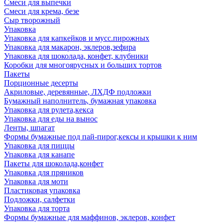
Смеси для выпечки
Смеси для крема, безе
Сыр творожный
Упаковка
Упаковка для капкейков и мусс.пирожных
Упаковка для макарон, эклеров,зефира
Упаковка для шоколада, конфет, клубники
Коробки для многоярусных и больших тортов
Пакеты
Порционные десерты
Акриловые, деревянные, ЛХДФ подложки
Бумажный наполнитель, бумажная упаковка
Упаковка для рулета,кекса
Упаковка для еды на вынос
Ленты, шпагат
Формы бумажные под пай-пирог,кексы и крышки к ним
Упаковка для пиццы
Упаковка для канапе
Пакеты для шоколада,конфет
Упаковка для пряников
Упаковка для моти
Пластиковая упаковка
Подложки, салфетки
Упаковка для торта
Формы бумажные для маффинов, эклеров, конфет