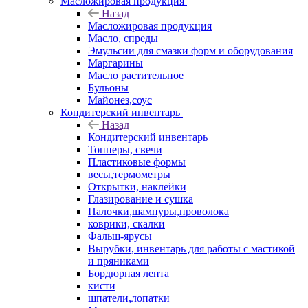
Масложировая продукция
Назад
Масложировая продукция
Масло, спреды
Эмульсии для смазки форм и оборудования
Маргарины
Масло растительное
Бульоны
Майонез,соус
Кондитерский инвентарь
Назад
Кондитерский инвентарь
Топперы, свечи
Пластиковые формы
весы,термометры
Открытки, наклейки
Глазирование и сушка
Палочки,шампуры,проволока
коврики, скалки
Фальш-ярусы
Вырубки, инвентарь для работы с мастикой
и пряниками
Бордюрная лента
кисти
шпатели,лопатки