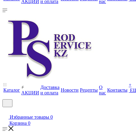
АКЦИИ
и оплата
нас
+
Доставка
О
Каталог
Новости
Рецепты
Контакты
Е
АКЦИИ
и оплата
нас
Избранные товары
0
Корзина
0