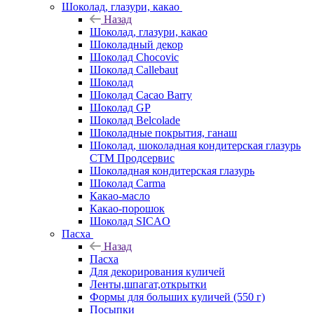
Шоколад, глазури, какао
Назад
Шоколад, глазури, какао
Шоколадный декор
Шоколад Chocovic
Шоколад Callebaut
Шоколад
Шоколад Cacao Barry
Шоколад GP
Шоколад Belcolade
Шоколадные покрытия, ганаш
Шоколад, шоколадная кондитерская глазурь
СТМ Продсервис
Шоколадная кондитерская глазурь
Шоколад Carma
Какао-масло
Какао-порошок
Шоколад SICAO
Пасха
Назад
Пасха
Для декорирования куличей
Ленты,шпагат,открытки
Формы для больших куличей (550 г)
Посыпки