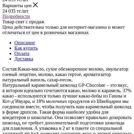
Варианты цен
24 035
тг.
/шт
Подробности
Товар снят с продаж
Цена действительна только для интернет-магазина и может
отличаться от цен в розничных магазинах
Описание
Как купить
Оплата
Доставка
Состав:Какао-масло, сухое обезжиренное молоко, эмульгатор
соевый лецитин, молоко, какао тертое, ароматизатор
натуральный ваниль, сахар-песок.
Натуральный карамельный шоколад GP-Chocolate – это вкус,
в котором идеально сочетаются какао, молоко и карамель. 37%
какао - используются только лучшие какао-бобы из Ганны и
Кот-д’Ивуара, и 18% молочных продуктов из Швейцарии мы
соединили вместе, чтобы получить наш карамельный шоколад
в форме дропсов. Такая форма наиболее удобна для
кондитеров и шоколатье. Она позволяет правильно дозировать
шоколад, не требует дополнительной подготовки шоколада
для плавления. А упаковка в 2 кг в пакете со специальной
застежкой zip lock позволит сохранить вкус и аромат шоколада