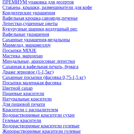
ПРЕМИУМ упаковка для десертов
Стаканы, крышки, размешиватели для кофе
Кондитерские украшения
Вафельная крошка,савоярди,печенье
Лепестки,сушенные цветы
Кукурузные шарики,воздушный рис
Вафельные украшения
Сахарные украшения,медальоны
Мармелад, маршмеллоу
Посыпки MIXIE
Мастика, марципан
Миндальные, арахисовые лепестки
Сахарная и вафельная печать, бумага
Драже зерновое (1-1,5кг)
Сахарные посыпки (фасовка 0,75-1,5 кг)
Посыпки маленькая фасовка
Цветной сахар
Пищевые красители
Натуральные красители
Для пищевой печати
Красители с распылителем
Водорастворимые красители сухие
Гелевые красители
Водорастворимые красители гелевые
Жирорастворимые красители гелевые