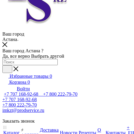
Ваш город
Астана
Ваш город Астана ?
Да, все верно
Выбрать другой
Избранные товары
0
Корзина
0
Войти
+7 707 168-92-68 +7 800 222-79-70
+7 707 168-92-68
+7 800 222-79-70
imkzt@prodservice.ru
Заказать звонок
+
Доставка
О
Каталог
Новости
Рецепты
Контакты
Е