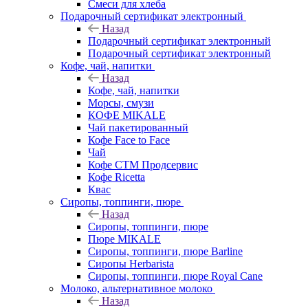
Смеси для хлеба
Подарочный сертификат электронный
Назад
Подарочный сертификат электронный
Подарочный сертификат электронный
Кофе, чай, напитки
Назад
Кофе, чай, напитки
Морсы, смузи
КОФЕ MIKALE
Чай пакетированный
Кофе Face to Face
Чай
Кофе СТМ Продсервис
Кофе Ricetta
Квас
Сиропы, топпинги, пюре
Назад
Сиропы, топпинги, пюре
Пюре MIKALE
Сиропы, топпинги, пюре Barline
Сиропы Herbarista
Сиропы, топпинги, пюре Royal Cane
Молоко, альтернативное молоко
Назад