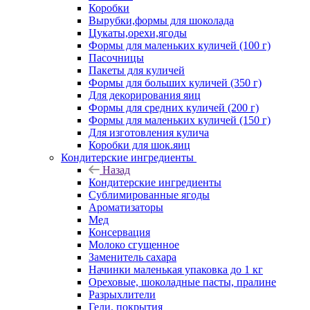
Коробки
Вырубки,формы для шоколада
Цукаты,орехи,ягоды
Формы для маленьких куличей (100 г)
Пасочницы
Пакеты для куличей
Формы для больших куличей (350 г)
Для декорирования яиц
Формы для средних куличей (200 г)
Формы для маленьких куличей (150 г)
Для изготовления кулича
Коробки для шок.яиц
Кондитерские ингредиенты
Назад
Кондитерские ингредиенты
Сублимированные ягоды
Ароматизаторы
Мед
Консервация
Молоко сгущенное
Заменитель сахара
Начинки маленькая упаковка до 1 кг
Ореховые, шоколадные пасты, пралине
Разрыхлители
Гели, покрытия