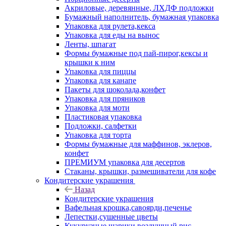
Акриловые, деревянные, ЛХДФ подложки
Бумажный наполнитель, бумажная упаковка
Упаковка для рулета,кекса
Упаковка для еды на вынос
Ленты, шпагат
Формы бумажные под пай-пирог,кексы и
крышки к ним
Упаковка для пиццы
Упаковка для канапе
Пакеты для шоколада,конфет
Упаковка для пряников
Упаковка для моти
Пластиковая упаковка
Подложки, салфетки
Упаковка для торта
Формы бумажные для маффинов, эклеров,
конфет
ПРЕМИУМ упаковка для десертов
Стаканы, крышки, размешиватели для кофе
Кондитерские украшения
Назад
Кондитерские украшения
Вафельная крошка,савоярди,печенье
Лепестки,сушенные цветы
Кукурузные шарики,воздушный рис