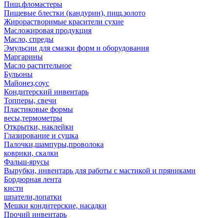
Пищ.фломастеры
Пищевые блестки (кандурин), пищ.золото
Жирорастворимые красители сухие
Масложировая продукция
Масло, спреды
Эмульсии для смазки форм и оборудования
Маргарины
Масло растительное
Бульоны
Майонез,соус
Кондитерский инвентарь
Топперы, свечи
Пластиковые формы
весы,термометры
Открытки, наклейки
Глазирование и сушка
Палочки,шампуры,проволока
коврики, скалки
Фальш-ярусы
Вырубки, инвентарь для работы с мастикой и пряниками
Бордюрная лента
кисти
шпатели,лопатки
Мешки кондитерские, насадки
Прочий инвентарь