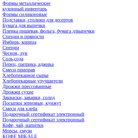
Формы металлические
кухонный инвентарь
Формы силиконовые
Подставки, столики для десертов
Бумага для выпечки
Пленка пищевая, фольга, бумага д/выпечки
Специи и пряности
Имбирь, корица
Специи
Чеснок, лук
Соль,сода
Перец, паприка, аджика
Смеси приправ
Хлебопекарное сырье
Хлебопекарные улучшители
Дрожжи прессованные
Дрожжи сухие
Закваски, заварки, солод
Посыпки зерновые, кунжут
Смеси для хлеба
Подарочный сертификат электронный
Подарочный сертификат электронный
Кофе, чай, напитки
Морсы, смузи
КОФЕ MIKALE