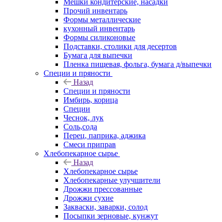
Мешки кондитерские, насадки
Прочий инвентарь
Формы металлические
кухонный инвентарь
Формы силиконовые
Подставки, столики для десертов
Бумага для выпечки
Пленка пищевая, фольга, бумага д/выпечки
Специи и пряности
Назад
Специи и пряности
Имбирь, корица
Специи
Чеснок, лук
Соль,сода
Перец, паприка, аджика
Смеси приправ
Хлебопекарное сырье
Назад
Хлебопекарное сырье
Хлебопекарные улучшители
Дрожжи прессованные
Дрожжи сухие
Закваски, заварки, солод
Посыпки зерновые, кунжут