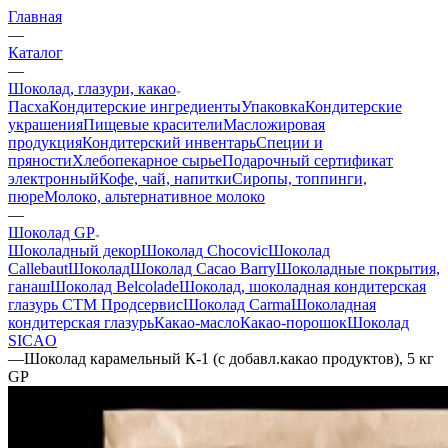
Главная
—
Каталог
—
Шоколад, глазури, какао
Пасха
Кондитерские ингредиенты
Упаковка
Кондитерские
украшения
Пищевые красители
Масложировая
продукция
Кондитерский инвентарь
Специи и
пряности
Хлебопекарное сырье
Подарочный сертификат
электронный
Кофе, чай, напитки
Сиропы, топпинги,
пюре
Молоко, альтернативное молоко
—
Шоколад GP
Шоколадный декор
Шоколад Chocovic
Шоколад
Callebaut
Шоколад
Шоколад Cacao Barry
Шоколадные покрытия,
ганаш
Шоколад Belcolade
Шоколад, шоколадная кондитерская
глазурь СТМ Продсервис
Шоколад Carma
Шоколадная
кондитерская глазурь
Какао-масло
Какао-порошок
Шоколад
SICAO
—
Шоколад карамельный К-1 (с добавл.какао продуктов), 5 кг
GP