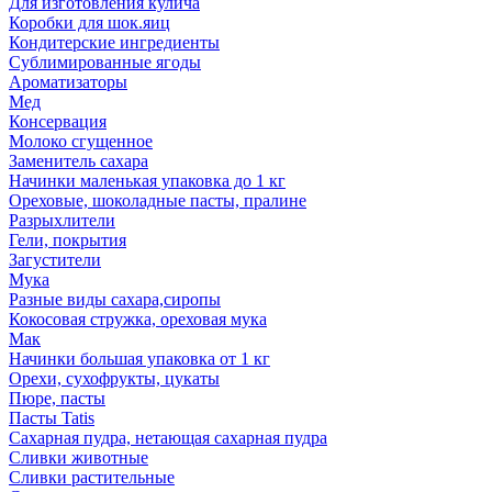
Для изготовления кулича
Коробки для шок.яиц
Кондитерские ингредиенты
Сублимированные ягоды
Ароматизаторы
Мед
Консервация
Молоко сгущенное
Заменитель сахара
Начинки маленькая упаковка до 1 кг
Ореховые, шоколадные пасты, пралине
Разрыхлители
Гели, покрытия
Загустители
Мука
Разные виды сахара,сиропы
Кокосовая стружка, ореховая мука
Мак
Начинки большая упаковка от 1 кг
Орехи, сухофрукты, цукаты
Пюре, пасты
Пасты Tatis
Сахарная пудра, нетающая сахарная пудра
Сливки животные
Сливки растительные