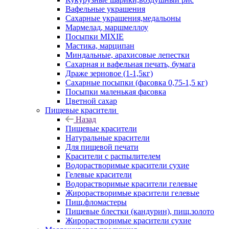
Вафельные украшения
Сахарные украшения,медальоны
Мармелад, маршмеллоу
Посыпки MIXIE
Мастика, марципан
Миндальные, арахисовые лепестки
Сахарная и вафельная печать, бумага
Драже зерновое (1-1,5кг)
Сахарные посыпки (фасовка 0,75-1,5 кг)
Посыпки маленькая фасовка
Цветной сахар
Пищевые красители
Назад
Пищевые красители
Натуральные красители
Для пищевой печати
Красители с распылителем
Водорастворимые красители сухие
Гелевые красители
Водорастворимые красители гелевые
Жирорастворимые красители гелевые
Пищ.фломастеры
Пищевые блестки (кандурин), пищ.золото
Жирорастворимые красители сухие