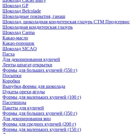
Шоколад Cacao Barry
Шоколад GP
Шоколад Belcolade
Шоколадные покрытия, ганаш
Шоколад, шоколадная кондитерская глазурь СТМ Продсервис
Шоколадная кондитерская глазурь
Шоколад Carma
Какао-масло
Какао-порошок
Шоколад SICAO
Пасха
Для декорирования куличей
Ленты,шпагат,открытки
Формы для больших куличей (550 г)
Посыпки
Коробки
Вырубки,формы для шоколада
Цукаты,орехи,ягоды
Формы для маленьких куличей (100 г)
Пасочницы
Пакеты для куличей
Формы для больших куличей (350 г)
Для декорирования яиц
Формы для средних куличей (200 г)
Формы для маленьких куличей (150 г)