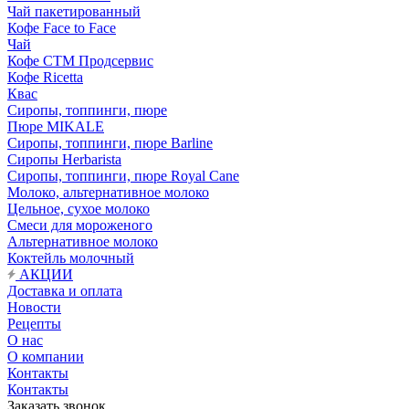
Чай пакетированный
Кофе Face to Face
Чай
Кофе СТМ Продсервис
Кофе Ricetta
Квас
Сиропы, топпинги, пюре
Пюре MIKALE
Сиропы, топпинги, пюре Barline
Сиропы Herbarista
Сиропы, топпинги, пюре Royal Cane
Молоко, альтернативное молоко
Цельное, сухое молоко
Смеси для мороженого
Альтернативное молоко
Коктейль молочный
АКЦИИ
Доставка и оплата
Новости
Рецепты
О нас
О компании
Контакты
Контакты
Заказать звонок