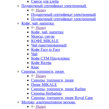
Смеси для хлеба
Подарочный сертификат электронный
Назад
Подарочный сертификат электронный
Подарочный сертификат электронный
Кофе, чай, напитки
Назад
Кофе, чай, напитки
Морсы, смузи
КОФЕ MIKALE
Чай пакетированный
Кофе Face to Face
Чай
Кофе СТМ Продсервис
Кофе Ricetta
Квас
Сиропы, топпинги, пюре
Назад
Сиропы, топпинги, пюре
Пюре MIKALE
Сиропы, топпинги, пюре Barline
Сиропы Herbarista
Сиропы, топпинги, пюре Royal Cane
Молоко, альтернативное молоко
Назад