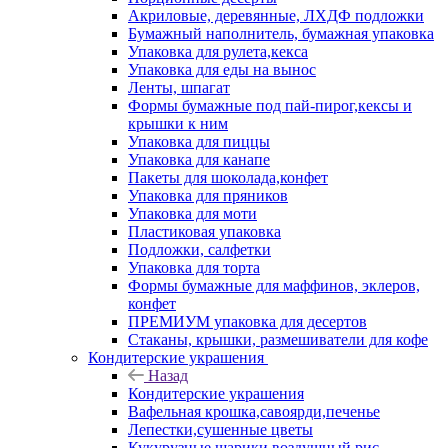
Акриловые, деревянные, ЛХДФ подложки
Бумажный наполнитель, бумажная упаковка
Упаковка для рулета,кекса
Упаковка для еды на вынос
Ленты, шпагат
Формы бумажные под пай-пирог,кексы и
крышки к ним
Упаковка для пиццы
Упаковка для канапе
Пакеты для шоколада,конфет
Упаковка для пряников
Упаковка для моти
Пластиковая упаковка
Подложки, салфетки
Упаковка для торта
Формы бумажные для маффинов, эклеров,
конфет
ПРЕМИУМ упаковка для десертов
Стаканы, крышки, размешиватели для кофе
Кондитерские украшения
Назад
Кондитерские украшения
Вафельная крошка,савоярди,печенье
Лепестки,сушенные цветы
Кукурузные шарики,воздушный рис