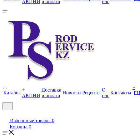
АКЦИИ
и оплата
нас
+
Доставка
О
Каталог
Новости
Рецепты
Контакты
Е
АКЦИИ
и оплата
нас
Избранные товары
0
Корзина
0