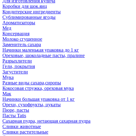
Для изготовления кулича
Коробки для шок.яиц
Кондитерские ингредиенты
Сублимированные ягоды
Ароматизаторы
Мед
Консервация
Молоко сгущенное
Заменитель сахара
Начинки маленькая упаковка до 1 кг
Ореховые, шоколадные пасты, пралине
Разрыхлители
Гели, покрытия
Загустители
Мука
Разные виды сахара,сиропы
Кокосовая стружка, ореховая мука
Мак
Начинки большая упаковка от 1 кг
Орехи, сухофрукты, цукаты
Пюре, пасты
Пасты Tatis
Сахарная пудра, нетающая сахарная пудра
Сливки животные
Сливки растительные