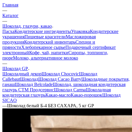
Главная
—
Каталог
—
Шоколад, глазури, какао
Пасха
Кондитерские ингредиенты
Упаковка
Кондитерские
украшения
Пищевые красители
Масложировая
продукция
Кондитерский инвентарь
Специи и
пряности
Хлебопекарное сырье
Подарочный сертификат
электронный
Кофе, чай, напитки
Сиропы, топпинги,
пюре
Молоко, альтернативное молоко
—
Шоколад GP
Шоколадный декор
Шоколад Chocovic
Шоколад
Callebaut
Шоколад
Шоколад Cacao Barry
Шоколадные покрытия,
ганаш
Шоколад Belcolade
Шоколад, шоколадная кондитерская
глазурь СТМ Продсервис
Шоколад Carma
Шоколадная
кондитерская глазурь
Какао-масло
Какао-порошок
Шоколад
SICAO
—
Шоколад белый Б-4 БЕЗ САХАРА, 5 кг GP