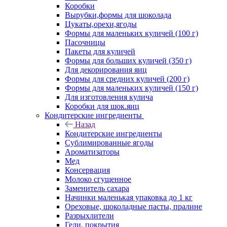
Коробки
Вырубки,формы для шоколада
Цукаты,орехи,ягоды
Формы для маленьких куличей (100 г)
Пасочницы
Пакеты для куличей
Формы для больших куличей (350 г)
Для декорирования яиц
Формы для средних куличей (200 г)
Формы для маленьких куличей (150 г)
Для изготовления кулича
Коробки для шок.яиц
Кондитерские ингредиенты
Назад
Кондитерские ингредиенты
Сублимированные ягоды
Ароматизаторы
Мед
Консервация
Молоко сгущенное
Заменитель сахара
Начинки маленькая упаковка до 1 кг
Ореховые, шоколадные пасты, пралине
Разрыхлители
Гели, покрытия