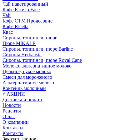
Чай пакетированный
Кофе Face to Face
Чай
Кофе СТМ Продсервис
Кофе Ricetta
Квас
Сиропы, топпинги, пюре
Пюре MIKALE
Сиропы, топпинги, пюре Barline
Сиропы Herbarista
Сиропы, топпинги, пюре Royal Cane
Молоко, альтернативное молоко
Цельное, сухое молоко
Смеси для мороженого
Альтернативное молоко
Коктейль молочный
АКЦИИ
Доставка и оплата
Новости
Рецепты
О нас
О компании
Контакты
Контакты
Заказать звонок