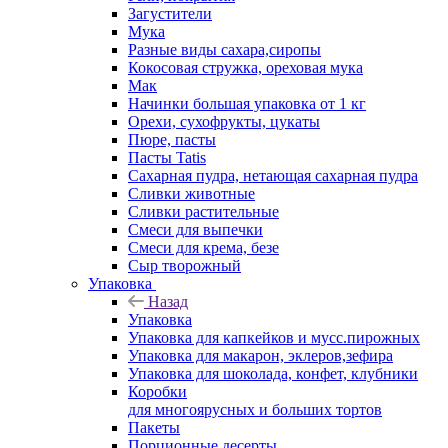
Загустители
Мука
Разные виды сахара,сиропы
Кокосовая стружка, ореховая мука
Мак
Начинки большая упаковка от 1 кг
Орехи, сухофрукты, цукаты
Пюре, пасты
Пасты Tatis
Сахарная пудра, нетающая сахарная пудра
Сливки животные
Сливки растительные
Смеси для выпечки
Смеси для крема, безе
Сыр творожный
Упаковка
Назад
Упаковка
Упаковка для капкейков и мусс.пирожных
Упаковка для макарон, эклеров,зефира
Упаковка для шоколада, конфет, клубники
Коробки
для многоярусных и больших тортов
Пакеты
Порционные десерты