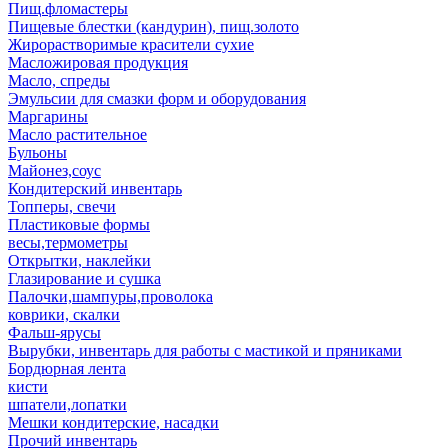
Пищ.фломастеры
Пищевые блестки (кандурин), пищ.золото
Жирорастворимые красители сухие
Масложировая продукция
Масло, спреды
Эмульсии для смазки форм и оборудования
Маргарины
Масло растительное
Бульоны
Майонез,соус
Кондитерский инвентарь
Топперы, свечи
Пластиковые формы
весы,термометры
Открытки, наклейки
Глазирование и сушка
Палочки,шампуры,проволока
коврики, скалки
Фальш-ярусы
Вырубки, инвентарь для работы с мастикой и пряниками
Бордюрная лента
кисти
шпатели,лопатки
Мешки кондитерские, насадки
Прочий инвентарь