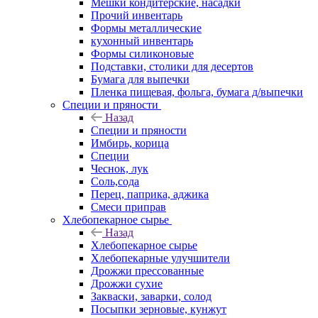
Мешки кондитерские, насадки
Прочий инвентарь
Формы металлические
кухонный инвентарь
Формы силиконовые
Подставки, столики для десертов
Бумага для выпечки
Пленка пищевая, фольга, бумага д/выпечки
Специи и пряности
Назад
Специи и пряности
Имбирь, корица
Специи
Чеснок, лук
Соль,сода
Перец, паприка, аджика
Смеси приправ
Хлебопекарное сырье
Назад
Хлебопекарное сырье
Хлебопекарные улучшители
Дрожжи прессованные
Дрожжи сухие
Закваски, заварки, солод
Посыпки зерновые, кунжут