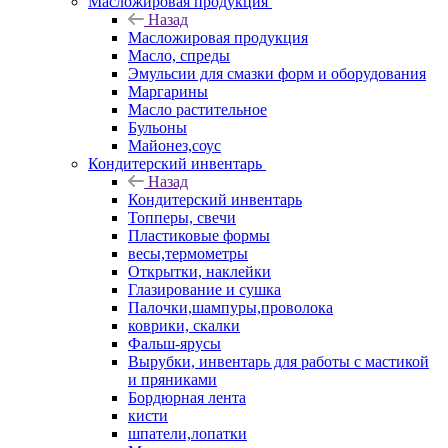
Масложировая продукция
Назад
Масложировая продукция
Масло, спреды
Эмульсии для смазки форм и оборудования
Маргарины
Масло растительное
Бульоны
Майонез,соус
Кондитерский инвентарь
Назад
Кондитерский инвентарь
Топперы, свечи
Пластиковые формы
весы,термометры
Открытки, наклейки
Глазирование и сушка
Палочки,шампуры,проволока
коврики, скалки
Фальш-ярусы
Вырубки, инвентарь для работы с мастикой
и пряниками
Бордюрная лента
кисти
шпатели,лопатки