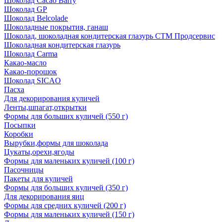
Шоколад Cacao Barry
Шоколад GP
Шоколад Belcolade
Шоколадные покрытия, ганаш
Шоколад, шоколадная кондитерская глазурь СТМ Продсервис
Шоколадная кондитерская глазурь
Шоколад Carma
Какао-масло
Какао-порошок
Шоколад SICAO
Пасха
Для декорирования куличей
Ленты,шпагат,открытки
Формы для больших куличей (550 г)
Посыпки
Коробки
Вырубки,формы для шоколада
Цукаты,орехи,ягоды
Формы для маленьких куличей (100 г)
Пасочницы
Пакеты для куличей
Формы для больших куличей (350 г)
Для декорирования яиц
Формы для средних куличей (200 г)
Формы для маленьких куличей (150 г)