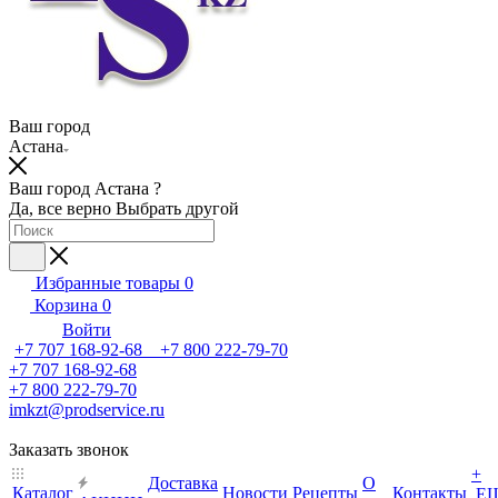
Ваш город
Астана
Ваш город Астана ?
Да, все верно
Выбрать другой
Избранные товары
0
Корзина
0
Войти
+7 707 168-92-68 +7 800 222-79-70
+7 707 168-92-68
+7 800 222-79-70
imkzt@prodservice.ru
Заказать звонок
+
Доставка
О
Каталог
Новости
Рецепты
Контакты
Е