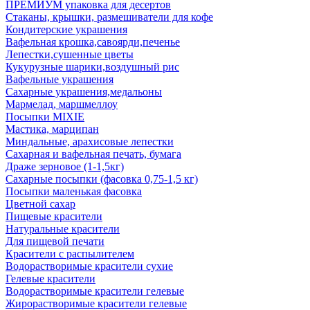
ПРЕМИУМ упаковка для десертов
Стаканы, крышки, размешиватели для кофе
Кондитерские украшения
Вафельная крошка,савоярди,печенье
Лепестки,сушенные цветы
Кукурузные шарики,воздушный рис
Вафельные украшения
Сахарные украшения,медальоны
Мармелад, маршмеллоу
Посыпки MIXIE
Мастика, марципан
Миндальные, арахисовые лепестки
Сахарная и вафельная печать, бумага
Драже зерновое (1-1,5кг)
Сахарные посыпки (фасовка 0,75-1,5 кг)
Посыпки маленькая фасовка
Цветной сахар
Пищевые красители
Натуральные красители
Для пищевой печати
Красители с распылителем
Водорастворимые красители сухие
Гелевые красители
Водорастворимые красители гелевые
Жирорастворимые красители гелевые