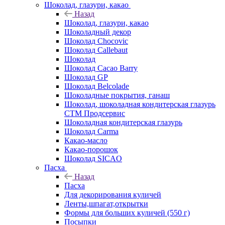
Шоколад, глазури, какао
Назад
Шоколад, глазури, какао
Шоколадный декор
Шоколад Chocovic
Шоколад Callebaut
Шоколад
Шоколад Cacao Barry
Шоколад GP
Шоколад Belcolade
Шоколадные покрытия, ганаш
Шоколад, шоколадная кондитерская глазурь
СТМ Продсервис
Шоколадная кондитерская глазурь
Шоколад Carma
Какао-масло
Какао-порошок
Шоколад SICAO
Пасха
Назад
Пасха
Для декорирования куличей
Ленты,шпагат,открытки
Формы для больших куличей (550 г)
Посыпки