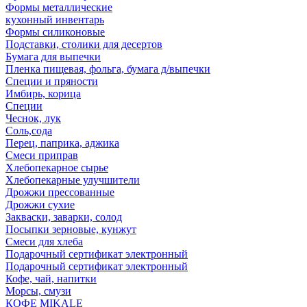
Формы металлические
кухонный инвентарь
Формы силиконовые
Подставки, столики для десертов
Бумага для выпечки
Пленка пищевая, фольга, бумага д/выпечки
Специи и пряности
Имбирь, корица
Специи
Чеснок, лук
Соль,сода
Перец, паприка, аджика
Смеси приправ
Хлебопекарное сырье
Хлебопекарные улучшители
Дрожжи прессованные
Дрожжи сухие
Закваски, заварки, солод
Посыпки зерновые, кунжут
Смеси для хлеба
Подарочный сертификат электронный
Подарочный сертификат электронный
Кофе, чай, напитки
Морсы, смузи
КОФЕ MIKALE