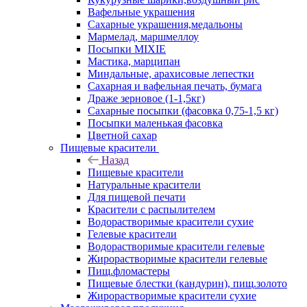
Вафельные украшения
Сахарные украшения,медальоны
Мармелад, маршмеллоу
Посыпки MIXIE
Мастика, марципан
Миндальные, арахисовые лепестки
Сахарная и вафельная печать, бумага
Драже зерновое (1-1,5кг)
Сахарные посыпки (фасовка 0,75-1,5 кг)
Посыпки маленькая фасовка
Цветной сахар
Пищевые красители
Назад
Пищевые красители
Натуральные красители
Для пищевой печати
Красители с распылителем
Водорастворимые красители сухие
Гелевые красители
Водорастворимые красители гелевые
Жирорастворимые красители гелевые
Пищ.фломастеры
Пищевые блестки (кандурин), пищ.золото
Жирорастворимые красители сухие