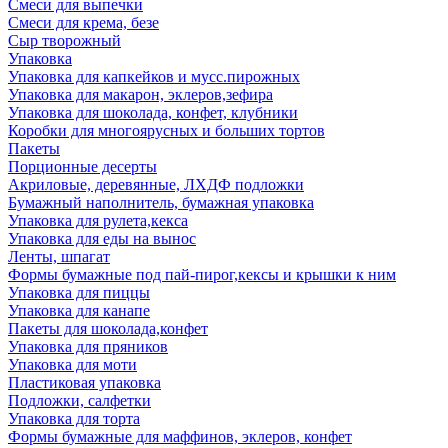
Смеси для выпечки
Смеси для крема, безе
Сыр творожный
Упаковка
Упаковка для капкейков и мусс.пирожных
Упаковка для макарон, эклеров,зефира
Упаковка для шоколада, конфет, клубники
Коробки для многоярусных и больших тортов
Пакеты
Порционные десерты
Акриловые, деревянные, ЛХДФ подложки
Бумажный наполнитель, бумажная упаковка
Упаковка для рулета,кекса
Упаковка для еды на вынос
Ленты, шпагат
Формы бумажные под пай-пирог,кексы и крышки к ним
Упаковка для пиццы
Упаковка для канапе
Пакеты для шоколада,конфет
Упаковка для пряников
Упаковка для моти
Пластиковая упаковка
Подложки, салфетки
Упаковка для торта
Формы бумажные для маффинов, эклеров, конфет