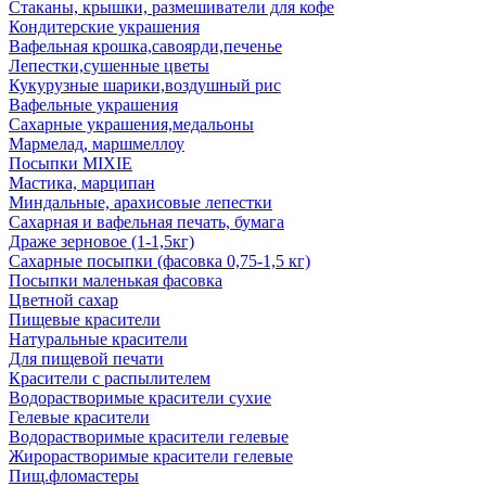
Стаканы, крышки, размешиватели для кофе
Кондитерские украшения
Вафельная крошка,савоярди,печенье
Лепестки,сушенные цветы
Кукурузные шарики,воздушный рис
Вафельные украшения
Сахарные украшения,медальоны
Мармелад, маршмеллоу
Посыпки MIXIE
Мастика, марципан
Миндальные, арахисовые лепестки
Сахарная и вафельная печать, бумага
Драже зерновое (1-1,5кг)
Сахарные посыпки (фасовка 0,75-1,5 кг)
Посыпки маленькая фасовка
Цветной сахар
Пищевые красители
Натуральные красители
Для пищевой печати
Красители с распылителем
Водорастворимые красители сухие
Гелевые красители
Водорастворимые красители гелевые
Жирорастворимые красители гелевые
Пищ.фломастеры