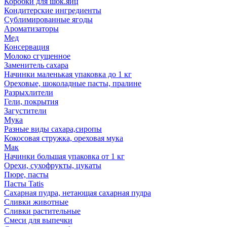
Коробки для шок.яиц
Кондитерские ингредиенты
Сублимированные ягоды
Ароматизаторы
Мед
Консервация
Молоко сгущенное
Заменитель сахара
Начинки маленькая упаковка до 1 кг
Ореховые, шоколадные пасты, пралине
Разрыхлители
Гели, покрытия
Загустители
Мука
Разные виды сахара,сиропы
Кокосовая стружка, ореховая мука
Мак
Начинки большая упаковка от 1 кг
Орехи, сухофрукты, цукаты
Пюре, пасты
Пасты Tatis
Сахарная пудра, нетающая сахарная пудра
Сливки животные
Сливки растительные
Смеси для выпечки