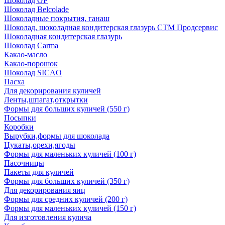
Шоколад GP
Шоколад Belcolade
Шоколадные покрытия, ганаш
Шоколад, шоколадная кондитерская глазурь СТМ Продсервис
Шоколадная кондитерская глазурь
Шоколад Carma
Какао-масло
Какао-порошок
Шоколад SICAO
Пасха
Для декорирования куличей
Ленты,шпагат,открытки
Формы для больших куличей (550 г)
Посыпки
Коробки
Вырубки,формы для шоколада
Цукаты,орехи,ягоды
Формы для маленьких куличей (100 г)
Пасочницы
Пакеты для куличей
Формы для больших куличей (350 г)
Для декорирования яиц
Формы для средних куличей (200 г)
Формы для маленьких куличей (150 г)
Для изготовления кулича