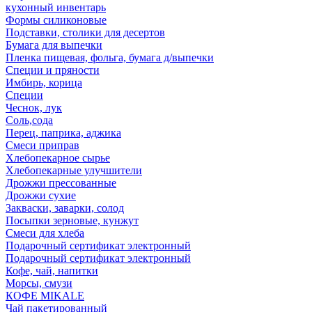
кухонный инвентарь
Формы силиконовые
Подставки, столики для десертов
Бумага для выпечки
Пленка пищевая, фольга, бумага д/выпечки
Специи и пряности
Имбирь, корица
Специи
Чеснок, лук
Соль,сода
Перец, паприка, аджика
Смеси приправ
Хлебопекарное сырье
Хлебопекарные улучшители
Дрожжи прессованные
Дрожжи сухие
Закваски, заварки, солод
Посыпки зерновые, кунжут
Смеси для хлеба
Подарочный сертификат электронный
Подарочный сертификат электронный
Кофе, чай, напитки
Морсы, смузи
КОФЕ MIKALE
Чай пакетированный