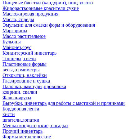
Пищевые блестки (кандурин), пищ.золото
Жирорастворимые красители сухие
Масложировая продукция
Масло, спреды
Эмульсии для смазки форм и оборудования
Маргарины
Масло растительное
Бульоны
Майонез,соус
Кондитерский инвентарь
Топперы, свечи
Пластиковые формы
весы,термометры
Открытки, наклейки
Глазирование и сушка
Палочки,шампуры,проволока
коврики, скалки
Фальш-ярусы
Вырубки, инвентарь для работы с мастикой и пряниками
Бордюрная лента
кисти
шпатели,лопатки
Мешки кондитерские, насадки
Прочий инвентарь
Формы металлические