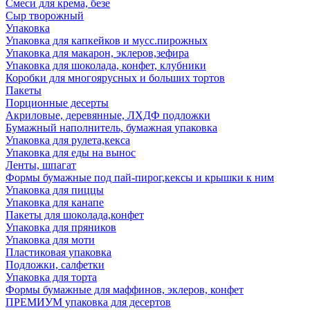
Смеси для крема, безе
Сыр творожный
Упаковка
Упаковка для капкейков и мусс.пирожных
Упаковка для макарон, эклеров,зефира
Упаковка для шоколада, конфет, клубники
Коробки для многоярусных и больших тортов
Пакеты
Порционные десерты
Акриловые, деревянные, ЛХДФ подложки
Бумажный наполнитель, бумажная упаковка
Упаковка для рулета,кекса
Упаковка для еды на вынос
Ленты, шпагат
Формы бумажные под пай-пирог,кексы и крышки к ним
Упаковка для пиццы
Упаковка для канапе
Пакеты для шоколада,конфет
Упаковка для пряников
Упаковка для моти
Пластиковая упаковка
Подложки, салфетки
Упаковка для торта
Формы бумажные для маффинов, эклеров, конфет
ПРЕМИУМ упаковка для десертов