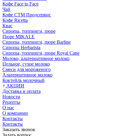
Кофе Face to Face
Чай
Кофе СТМ Продсервис
Кофе Ricetta
Квас
Сиропы, топпинги, пюре
Пюре MIKALE
Сиропы, топпинги, пюре Barline
Сиропы Herbarista
Сиропы, топпинги, пюре Royal Cane
Молоко, альтернативное молоко
Цельное, сухое молоко
Смеси для мороженого
Альтернативное молоко
Коктейль молочный
АКЦИИ
Доставка и оплата
Новости
Рецепты
О нас
О компании
Контакты
Контакты
Заказать звонок
Задать вопрос