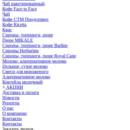
Чай пакетированный
Кофе Face to Face
Чай
Кофе СТМ Продсервис
Кофе Ricetta
Квас
Сиропы, топпинги, пюре
Пюре MIKALE
Сиропы, топпинги, пюре Barline
Сиропы Herbarista
Сиропы, топпинги, пюре Royal Cane
Молоко, альтернативное молоко
Цельное, сухое молоко
Смеси для мороженого
Альтернативное молоко
Коктейль молочный
АКЦИИ
Доставка и оплата
Новости
Рецепты
О нас
О компании
Контакты
Контакты
Заказать звонок