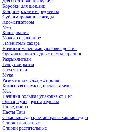
Для изготовления кулича
Коробки для шок.яиц
Кондитерские ингредиенты
Сублимированные ягоды
Ароматизаторы
Мед
Консервация
Молоко сгущенное
Заменитель сахара
Начинки маленькая упаковка до 1 кг
Ореховые, шоколадные пасты, пралине
Разрыхлители
Гели, покрытия
Загустители
Мука
Разные виды сахара,сиропы
Кокосовая стружка, ореховая мука
Мак
Начинки большая упаковка от 1 кг
Орехи, сухофрукты, цукаты
Пюре, пасты
Пасты Tatis
Сахарная пудра, нетающая сахарная пудра
Сливки животные
Сливки растительные