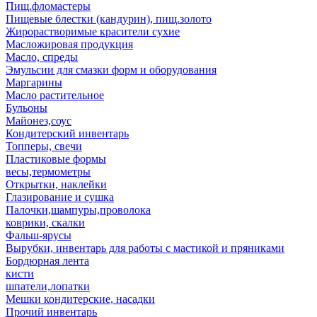
Пищ.фломастеры
Пищевые блестки (кандурин), пищ.золото
Жирорастворимые красители сухие
Масложировая продукция
Масло, спреды
Эмульсии для смазки форм и оборудования
Маргарины
Масло растительное
Бульоны
Майонез,соус
Кондитерский инвентарь
Топперы, свечи
Пластиковые формы
весы,термометры
Открытки, наклейки
Глазирование и сушка
Палочки,шампуры,проволока
коврики, скалки
Фальш-ярусы
Вырубки, инвентарь для работы с мастикой и пряниками
Бордюрная лента
кисти
шпатели,лопатки
Мешки кондитерские, насадки
Прочий инвентарь