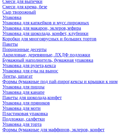
Смеси для выпечки
Смеси для крема, безе
Сыр творожный
Упаковка
Упаковка для капкейков и мусс.пирожных
Упаковка для макарон, эклеров,зефира
Упаковка для шоколада, конфет, клубники
Коробки для многоярусных и больших тортов
Пакеты
Порционные десерты
Акриловые, деревянные, ЛХДФ подложки
Бумажный наполнитель, бумажная упаковка
Упаковка для рулета,кекса
Упаковка для еды на вынос
Ленты, шпагат
Формы бумажные под пай-пирог,кексы и крышки к ним
Упаковка для пиццы
Упаковка для канапе
Пакеты для шоколада,конфет
Упаковка для пряников
Упаковка для моти
Пластиковая упаковка
Подложки, салфетки
Упаковка для торта
Формы бумажные для маффинов, эклеров, конфет