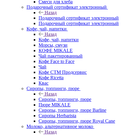
Смеси для хлеба
Подарочный сертификат электронный
Назад
Подарочный сертификат электронный
Подарочный сертификат электронный
Кофе, чай, напитки
Назад
Кофе, чай, напитки
Морсы, смузи
КОФЕ MIKALE
Чай пакетированный
Кофе Face to Face
Чай
Кофе СТМ Продсервис
Кофе Ricetta
Квас
Сиропы, топпинги, пюре
Назад
Сиропы, топпинги, пюре
Пюре MIKALE
Сиропы, топпинги, пюре Barline
Сиропы Herbarista
Сиропы, топпинги, пюре Royal Cane
Молоко, альтернативное молоко
Назад