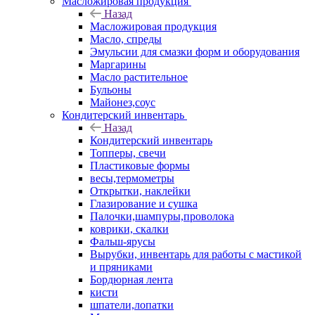
Масложировая продукция
Назад
Масложировая продукция
Масло, спреды
Эмульсии для смазки форм и оборудования
Маргарины
Масло растительное
Бульоны
Майонез,соус
Кондитерский инвентарь
Назад
Кондитерский инвентарь
Топперы, свечи
Пластиковые формы
весы,термометры
Открытки, наклейки
Глазирование и сушка
Палочки,шампуры,проволока
коврики, скалки
Фальш-ярусы
Вырубки, инвентарь для работы с мастикой
и пряниками
Бордюрная лента
кисти
шпатели,лопатки