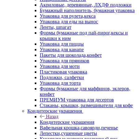
Акриловые, деревянные, ЛХДФ подложки
Бумажный наполнитель, бумажная упаковка
Упаковка для рулета,кекса
Упаковка для еды на вынос
Ленты, шпагат
Формы бумажные под пай-пирог,кексы и
крышки к ним
Упаковка для пиццы
Упаковка для канапе
Пакеты для шоколада,конфет
Упаковка для пряников
Упаковка для моти
Пластиковая упаковка
Подложки, салфетки
Упаковка для торта
Формы бумажные для маффинов, эклеров,
конфет
ПРЕМИУМ упаковка для десертов
Стаканы, крышки, размешиватели для кофе
Кондитерские украшения
Назад
Кондитерские украшения
Вафельная крошка,савоярди,печенье
Лепестки,сушенные цветы
Кукурузные шарики,воздушный рис