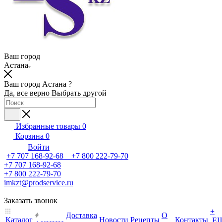
Ваш город
Астана
Ваш город Астана ?
Да, все верно
Выбрать другой
Избранные товары
0
Корзина
0
Войти
+7 707 168-92-68 +7 800 222-79-70
+7 707 168-92-68
+7 800 222-79-70
imkzt@prodservice.ru
Заказать звонок
+
Доставка
О
Каталог
Новости
Рецепты
Контакты
Е