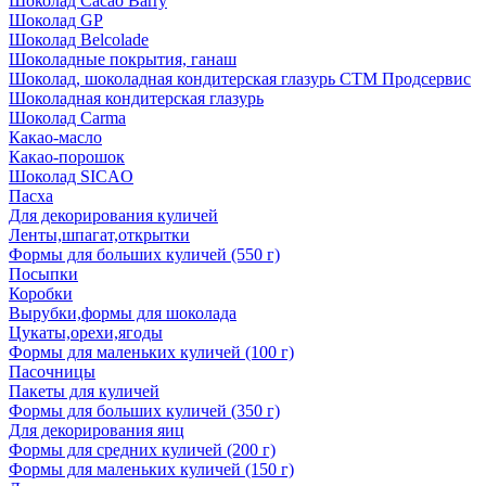
Шоколад Cacao Barry
Шоколад GP
Шоколад Belcolade
Шоколадные покрытия, ганаш
Шоколад, шоколадная кондитерская глазурь СТМ Продсервис
Шоколадная кондитерская глазурь
Шоколад Carma
Какао-масло
Какао-порошок
Шоколад SICAO
Пасха
Для декорирования куличей
Ленты,шпагат,открытки
Формы для больших куличей (550 г)
Посыпки
Коробки
Вырубки,формы для шоколада
Цукаты,орехи,ягоды
Формы для маленьких куличей (100 г)
Пасочницы
Пакеты для куличей
Формы для больших куличей (350 г)
Для декорирования яиц
Формы для средних куличей (200 г)
Формы для маленьких куличей (150 г)