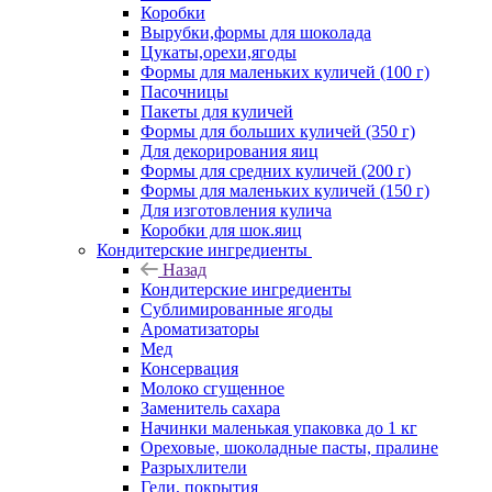
Коробки
Вырубки,формы для шоколада
Цукаты,орехи,ягоды
Формы для маленьких куличей (100 г)
Пасочницы
Пакеты для куличей
Формы для больших куличей (350 г)
Для декорирования яиц
Формы для средних куличей (200 г)
Формы для маленьких куличей (150 г)
Для изготовления кулича
Коробки для шок.яиц
Кондитерские ингредиенты
Назад
Кондитерские ингредиенты
Сублимированные ягоды
Ароматизаторы
Мед
Консервация
Молоко сгущенное
Заменитель сахара
Начинки маленькая упаковка до 1 кг
Ореховые, шоколадные пасты, пралине
Разрыхлители
Гели, покрытия