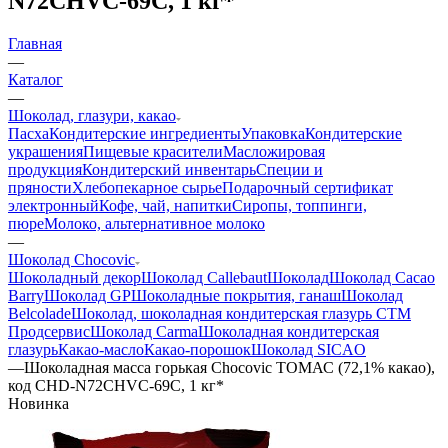
N72CHVC-69C, 1 кг*
Главная
—
Каталог
—
Шоколад, глазури, какао
Пасха
Кондитерские ингредиенты
Упаковка
Кондитерские
украшения
Пищевые красители
Масложировая
продукция
Кондитерский инвентарь
Специи и
пряности
Хлебопекарное сырье
Подарочный сертификат
электронный
Кофе, чай, напитки
Сиропы, топпинги,
пюре
Молоко, альтернативное молоко
—
Шоколад Chocovic
Шоколадный декор
Шоколад Callebaut
Шоколад
Шоколад Cacao
Barry
Шоколад GP
Шоколадные покрытия, ганаш
Шоколад
Belcolade
Шоколад, шоколадная кондитерская глазурь СТМ
Продсервис
Шоколад Carma
Шоколадная кондитерская
глазурь
Какао-масло
Какао-порошок
Шоколад SICAO
—
Шоколадная масса горькая Chocovic ТОМАС (72,1% какао),
код CHD-N72CHVC-69C, 1 кг*
Новинка