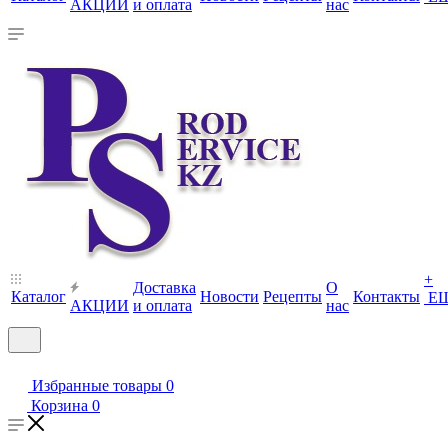
АКЦИИ
и оплата
нас
+
Доставка
О
Каталог
Новости
Рецепты
Контакты
Е
АКЦИИ
и оплата
нас
Избранные товары
0
Корзина
0