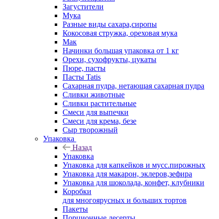
Загустители
Мука
Разные виды сахара,сиропы
Кокосовая стружка, ореховая мука
Мак
Начинки большая упаковка от 1 кг
Орехи, сухофрукты, цукаты
Пюре, пасты
Пасты Tatis
Сахарная пудра, нетающая сахарная пудра
Сливки животные
Сливки растительные
Смеси для выпечки
Смеси для крема, безе
Сыр творожный
Упаковка
Назад
Упаковка
Упаковка для капкейков и мусс.пирожных
Упаковка для макарон, эклеров,зефира
Упаковка для шоколада, конфет, клубники
Коробки
для многоярусных и больших тортов
Пакеты
Порционные десерты