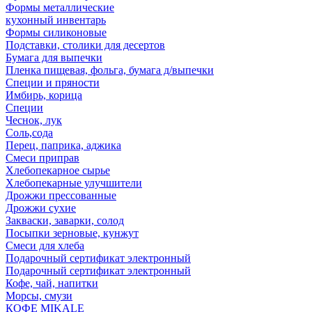
Формы металлические
кухонный инвентарь
Формы силиконовые
Подставки, столики для десертов
Бумага для выпечки
Пленка пищевая, фольга, бумага д/выпечки
Специи и пряности
Имбирь, корица
Специи
Чеснок, лук
Соль,сода
Перец, паприка, аджика
Смеси приправ
Хлебопекарное сырье
Хлебопекарные улучшители
Дрожжи прессованные
Дрожжи сухие
Закваски, заварки, солод
Посыпки зерновые, кунжут
Смеси для хлеба
Подарочный сертификат электронный
Подарочный сертификат электронный
Кофе, чай, напитки
Морсы, смузи
КОФЕ MIKALE