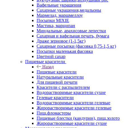
Вафельные украшения
Сахарные украшения,медальоны
Мармелад, маршмеллоу
Посыпки MIXIE
Мастика, марципан
Миндальные, арахисовые лепестки
Сахарная и вафельная печать, бумага
Драже зерновое (1-1,5кг)
Сахарные посыпки (фасовка 0,75-1,5 кг)
Посыпки маленькая фасовка
Цветной сахар
Пищевые красители
Назад
Пищевые красители
Натуральные красители
Для пищевой печати
Красители с распылителем
Водорастворимые красители сухие
Гелевые красители
Водорастворимые красители гелевые
Жирорастворимые красители гелевые
Пищ.фломастеры
Пищевые блестки (кандурин), пищ.золото
Жирорастворимые красители сухие