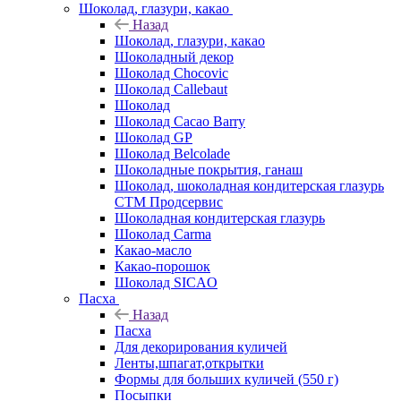
Шоколад, глазури, какао
Назад
Шоколад, глазури, какао
Шоколадный декор
Шоколад Chocovic
Шоколад Callebaut
Шоколад
Шоколад Cacao Barry
Шоколад GP
Шоколад Belcolade
Шоколадные покрытия, ганаш
Шоколад, шоколадная кондитерская глазурь
СТМ Продсервис
Шоколадная кондитерская глазурь
Шоколад Carma
Какао-масло
Какао-порошок
Шоколад SICAO
Пасха
Назад
Пасха
Для декорирования куличей
Ленты,шпагат,открытки
Формы для больших куличей (550 г)
Посыпки