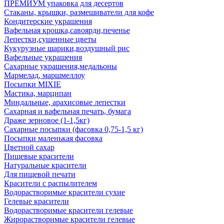
ПРЕМИУМ упаковка для десертов
Стаканы, крышки, размешиватели для кофе
Кондитерские украшения
Вафельная крошка,савоярди,печенье
Лепестки,сушенные цветы
Кукурузные шарики,воздушный рис
Вафельные украшения
Сахарные украшения,медальоны
Мармелад, маршмеллоу
Посыпки MIXIE
Мастика, марципан
Миндальные, арахисовые лепестки
Сахарная и вафельная печать, бумага
Драже зерновое (1-1,5кг)
Сахарные посыпки (фасовка 0,75-1,5 кг)
Посыпки маленькая фасовка
Цветной сахар
Пищевые красители
Натуральные красители
Для пищевой печати
Красители с распылителем
Водорастворимые красители сухие
Гелевые красители
Водорастворимые красители гелевые
Жирорастворимые красители гелевые