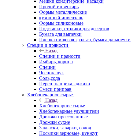
Мешки кондитерские, насадки
Прочий инвентарь
Формы металлические
кухонный инвентарь
Формы силиконовые
Подставки, столики для десертов
Бумага для выпечки
Пленка пищевая, фольга, бумага д/выпечки
Специи и пряности
Назад
Специи и пряности
Имбирь, корица
Специи
Чеснок, лук
Соль,сода
Перец, паприка, аджика
Смеси приправ
Хлебопекарное сырье
Назад
Хлебопекарное сырье
Хлебопекарные улучшители
Дрожжи прессованные
Дрожжи сухие
Закваски, заварки, солод
Посыпки зерновые, кунжут