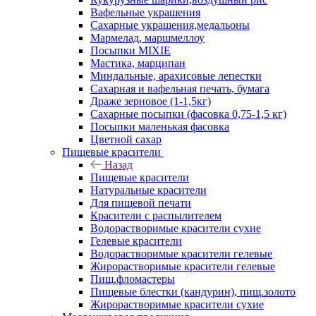
Вафельные украшения
Сахарные украшения,медальоны
Мармелад, маршмеллоу
Посыпки MIXIE
Мастика, марципан
Миндальные, арахисовые лепестки
Сахарная и вафельная печать, бумага
Драже зерновое (1-1,5кг)
Сахарные посыпки (фасовка 0,75-1,5 кг)
Посыпки маленькая фасовка
Цветной сахар
Пищевые красители
Назад
Пищевые красители
Натуральные красители
Для пищевой печати
Красители с распылителем
Водорастворимые красители сухие
Гелевые красители
Водорастворимые красители гелевые
Жирорастворимые красители гелевые
Пищ.фломастеры
Пищевые блестки (кандурин), пищ.золото
Жирорастворимые красители сухие