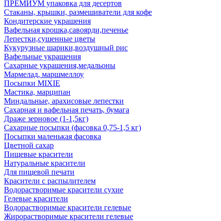
ПРЕМИУМ упаковка для десертов
Стаканы, крышки, размешиватели для кофе
Кондитерские украшения
Вафельная крошка,савоярди,печенье
Лепестки,сушенные цветы
Кукурузные шарики,воздушный рис
Вафельные украшения
Сахарные украшения,медальоны
Мармелад, маршмеллоу
Посыпки MIXIE
Мастика, марципан
Миндальные, арахисовые лепестки
Сахарная и вафельная печать, бумага
Драже зерновое (1-1,5кг)
Сахарные посыпки (фасовка 0,75-1,5 кг)
Посыпки маленькая фасовка
Цветной сахар
Пищевые красители
Натуральные красители
Для пищевой печати
Красители с распылителем
Водорастворимые красители сухие
Гелевые красители
Водорастворимые красители гелевые
Жирорастворимые красители гелевые