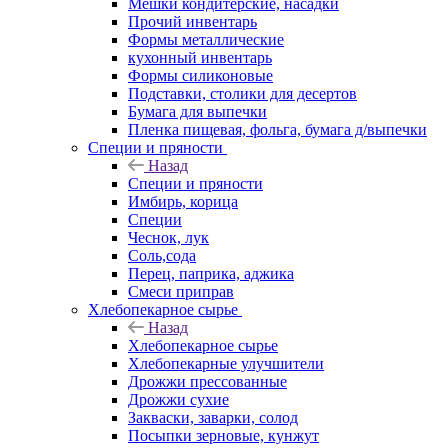
Мешки кондитерские, насадки
Прочий инвентарь
Формы металлические
кухонный инвентарь
Формы силиконовые
Подставки, столики для десертов
Бумага для выпечки
Пленка пищевая, фольга, бумага д/выпечки
Специи и пряности
Назад
Специи и пряности
Имбирь, корица
Специи
Чеснок, лук
Соль,сода
Перец, паприка, аджика
Смеси приправ
Хлебопекарное сырье
Назад
Хлебопекарное сырье
Хлебопекарные улучшители
Дрожжи прессованные
Дрожжи сухие
Закваски, заварки, солод
Посыпки зерновые, кунжут