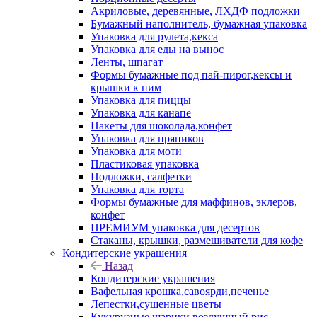
Акриловые, деревянные, ЛХДФ подложки
Бумажный наполнитель, бумажная упаковка
Упаковка для рулета,кекса
Упаковка для еды на вынос
Ленты, шпагат
Формы бумажные под пай-пирог,кексы и
крышки к ним
Упаковка для пиццы
Упаковка для канапе
Пакеты для шоколада,конфет
Упаковка для пряников
Упаковка для моти
Пластиковая упаковка
Подложки, салфетки
Упаковка для торта
Формы бумажные для маффинов, эклеров,
конфет
ПРЕМИУМ упаковка для десертов
Стаканы, крышки, размешиватели для кофе
Кондитерские украшения
Назад
Кондитерские украшения
Вафельная крошка,савоярди,печенье
Лепестки,сушенные цветы
Кукурузные шарики,воздушный рис