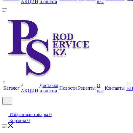
АКЦИИ
и оплата
нас
+
Доставка
О
Каталог
Новости
Рецепты
Контакты
Е
АКЦИИ
и оплата
нас
Избранные товары
0
Корзина
0