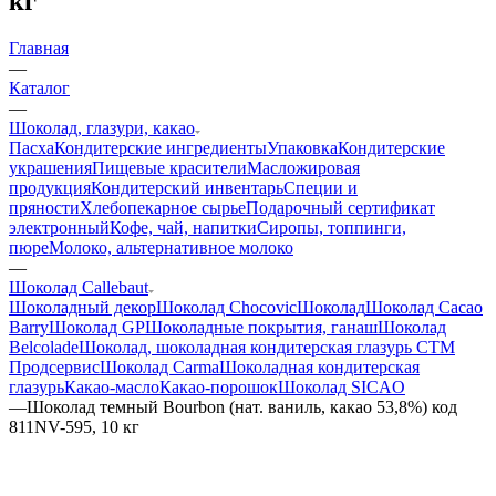
кг
Главная
—
Каталог
—
Шоколад, глазури, какао
Пасха
Кондитерские ингредиенты
Упаковка
Кондитерские
украшения
Пищевые красители
Масложировая
продукция
Кондитерский инвентарь
Специи и
пряности
Хлебопекарное сырье
Подарочный сертификат
электронный
Кофе, чай, напитки
Сиропы, топпинги,
пюре
Молоко, альтернативное молоко
—
Шоколад Callebaut
Шоколадный декор
Шоколад Chocovic
Шоколад
Шоколад Cacao
Barry
Шоколад GP
Шоколадные покрытия, ганаш
Шоколад
Belcolade
Шоколад, шоколадная кондитерская глазурь СТМ
Продсервис
Шоколад Carma
Шоколадная кондитерская
глазурь
Какао-масло
Какао-порошок
Шоколад SICAO
—
Шоколад темный Bourbon (нат. ваниль, какао 53,8%) код
811NV-595, 10 кг