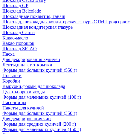
Шоколад Cacao Barry
Шоколад GP
Шоколад Belcolade
Шоколадные покрытия, ганаш
Шоколад, шоколадная кондитерская глазурь СТМ Продсервис
Шоколадная кондитерская глазурь
Шоколад Carma
Какао-масло
Какао-порошок
Шоколад SICAO
Пасха
Для декорирования куличей
Ленты,шпагат,открытки
Формы для больших куличей (550 г)
Посыпки
Коробки
Вырубки,формы для шоколада
Цукаты,орехи,ягоды
Формы для маленьких куличей (100 г)
Пасочницы
Пакеты для куличей
Формы для больших куличей (350 г)
Для декорирования яиц
Формы для средних куличей (200 г)
Формы для маленьких куличей (150 г)