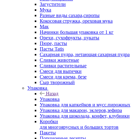
Загустители
Мука
Разные виды сахара,сиропы
Кокосовая стружка, ореховая мука
Мак
Начинки большая упаковка от 1 кг
Орехи, сухофрукты, цукаты
Пюре, пасты
Пасты Tatis
Сахарная пудра, нетающая сахарная пудра
Сливки животные
Сливки растительные
Смеси для выпечки
Смеси для крема, безе
Сыр творожный
Упаковка
Назад
Упаковка
Упаковка для капкейков и мусс.пирожных
Упаковка для макарон, эклеров,зефира
Упаковка для шоколада, конфет, клубники
Коробки
для многоярусных и больших тортов
Пакеты
Порционные десерты