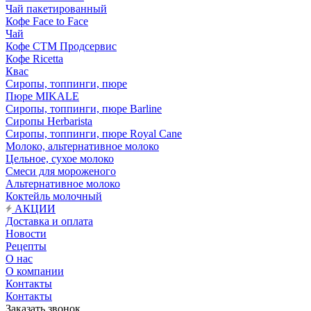
Чай пакетированный
Кофе Face to Face
Чай
Кофе СТМ Продсервис
Кофе Ricetta
Квас
Сиропы, топпинги, пюре
Пюре MIKALE
Сиропы, топпинги, пюре Barline
Сиропы Herbarista
Сиропы, топпинги, пюре Royal Cane
Молоко, альтернативное молоко
Цельное, сухое молоко
Смеси для мороженого
Альтернативное молоко
Коктейль молочный
АКЦИИ
Доставка и оплата
Новости
Рецепты
О нас
О компании
Контакты
Контакты
Заказать звонок