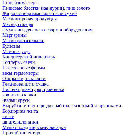
Пищ.фломастеры
Пищевые блестки (кандурин), пищ.золото
Жирорастворимые красители сухие
Масложировая продукция
Масло, спреды
Эмульсии для смазки форм и оборудования
Маргарины
Масло растительное
Бульоны
Майонез,соус
Кондитерский инвентарь
Топперы, свечи
Пластиковые формы
весы,термометры
Открытки, наклейки
Глазирование и сушка
Палочки,шампуры,проволока
коврики, скалки
Фальш-ярусы
Вырубки, инвентарь для работы с мастикой и пряниками
Бордюрная лента
кисти
шпатели,лопатки
Мешки кондитерские, насадки
Прочий инвентарь