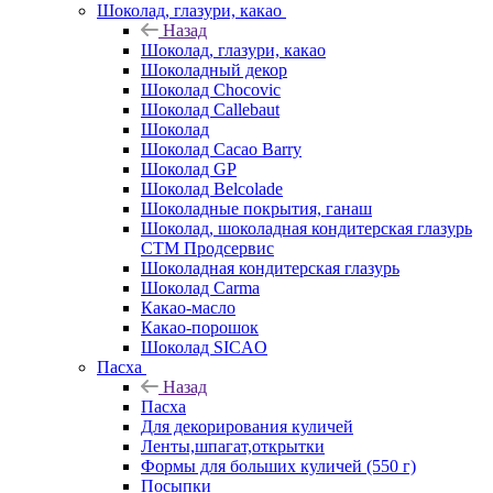
Шоколад, глазури, какао
Назад
Шоколад, глазури, какао
Шоколадный декор
Шоколад Chocovic
Шоколад Callebaut
Шоколад
Шоколад Cacao Barry
Шоколад GP
Шоколад Belcolade
Шоколадные покрытия, ганаш
Шоколад, шоколадная кондитерская глазурь
СТМ Продсервис
Шоколадная кондитерская глазурь
Шоколад Carma
Какао-масло
Какао-порошок
Шоколад SICAO
Пасха
Назад
Пасха
Для декорирования куличей
Ленты,шпагат,открытки
Формы для больших куличей (550 г)
Посыпки