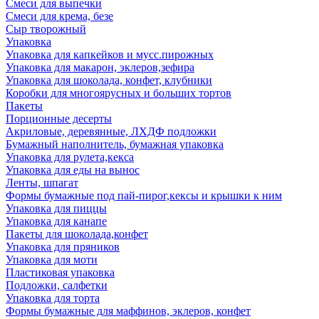
Смеси для выпечки
Смеси для крема, безе
Сыр творожный
Упаковка
Упаковка для капкейков и мусс.пирожных
Упаковка для макарон, эклеров,зефира
Упаковка для шоколада, конфет, клубники
Коробки для многоярусных и больших тортов
Пакеты
Порционные десерты
Акриловые, деревянные, ЛХДФ подложки
Бумажный наполнитель, бумажная упаковка
Упаковка для рулета,кекса
Упаковка для еды на вынос
Ленты, шпагат
Формы бумажные под пай-пирог,кексы и крышки к ним
Упаковка для пиццы
Упаковка для канапе
Пакеты для шоколада,конфет
Упаковка для пряников
Упаковка для моти
Пластиковая упаковка
Подложки, салфетки
Упаковка для торта
Формы бумажные для маффинов, эклеров, конфет