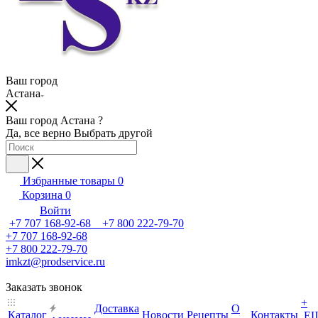
Ваш город
Астана
Ваш город Астана ?
Да, все верно
Выбрать другой
Избранные товары
0
Корзина
0
Войти
+7 707 168-92-68 +7 800 222-79-70
+7 707 168-92-68
+7 800 222-79-70
imkzt@prodservice.ru
Заказать звонок
+
Доставка
О
Каталог
Новости
Рецепты
Контакты
Е