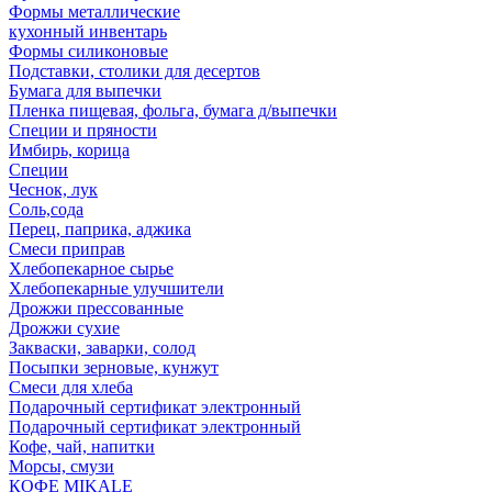
Формы металлические
кухонный инвентарь
Формы силиконовые
Подставки, столики для десертов
Бумага для выпечки
Пленка пищевая, фольга, бумага д/выпечки
Специи и пряности
Имбирь, корица
Специи
Чеснок, лук
Соль,сода
Перец, паприка, аджика
Смеси приправ
Хлебопекарное сырье
Хлебопекарные улучшители
Дрожжи прессованные
Дрожжи сухие
Закваски, заварки, солод
Посыпки зерновые, кунжут
Смеси для хлеба
Подарочный сертификат электронный
Подарочный сертификат электронный
Кофе, чай, напитки
Морсы, смузи
КОФЕ MIKALE