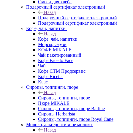
Смеси для хлеба
Подарочный сертификат электронный
Назад
Подарочный сертификат электронный
Подарочный сертификат электронный
Кофе, чай, напитки
Назад
Кофе, чай, напитки
Морсы, смузи
КОФЕ MIKALE
Чай пакетированный
Кофе Face to Face
Чай
Кофе СТМ Продсервис
Кофе Ricetta
Квас
Сиропы, топпинги, пюре
Назад
Сиропы, топпинги, пюре
Пюре MIKALE
Сиропы, топпинги, пюре Barline
Сиропы Herbarista
Сиропы, топпинги, пюре Royal Cane
Молоко, альтернативное молоко
Назад