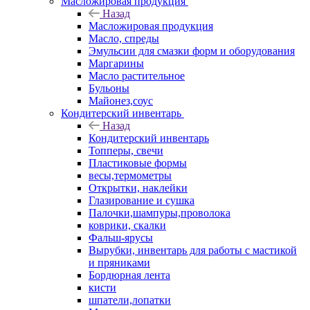
Масложировая продукция
Назад
Масложировая продукция
Масло, спреды
Эмульсии для смазки форм и оборудования
Маргарины
Масло растительное
Бульоны
Майонез,соус
Кондитерский инвентарь
Назад
Кондитерский инвентарь
Топперы, свечи
Пластиковые формы
весы,термометры
Открытки, наклейки
Глазирование и сушка
Палочки,шампуры,проволока
коврики, скалки
Фальш-ярусы
Вырубки, инвентарь для работы с мастикой
и пряниками
Бордюрная лента
кисти
шпатели,лопатки