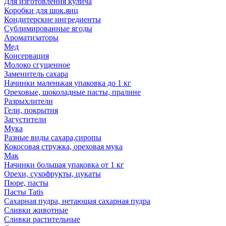
Для изготовления кулича
Коробки для шок.яиц
Кондитерские ингредиенты
Сублимированные ягоды
Ароматизаторы
Мед
Консервация
Молоко сгущенное
Заменитель сахара
Начинки маленькая упаковка до 1 кг
Ореховые, шоколадные пасты, пралине
Разрыхлители
Гели, покрытия
Загустители
Мука
Разные виды сахара,сиропы
Кокосовая стружка, ореховая мука
Мак
Начинки большая упаковка от 1 кг
Орехи, сухофрукты, цукаты
Пюре, пасты
Пасты Tatis
Сахарная пудра, нетающая сахарная пудра
Сливки животные
Сливки растительные