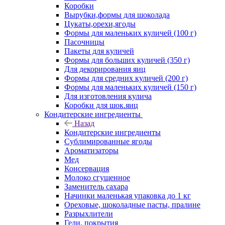
Коробки
Вырубки,формы для шоколада
Цукаты,орехи,ягоды
Формы для маленьких куличей (100 г)
Пасочницы
Пакеты для куличей
Формы для больших куличей (350 г)
Для декорирования яиц
Формы для средних куличей (200 г)
Формы для маленьких куличей (150 г)
Для изготовления кулича
Коробки для шок.яиц
Кондитерские ингредиенты
Назад
Кондитерские ингредиенты
Сублимированные ягоды
Ароматизаторы
Мед
Консервация
Молоко сгущенное
Заменитель сахара
Начинки маленькая упаковка до 1 кг
Ореховые, шоколадные пасты, пралине
Разрыхлители
Гели, покрытия