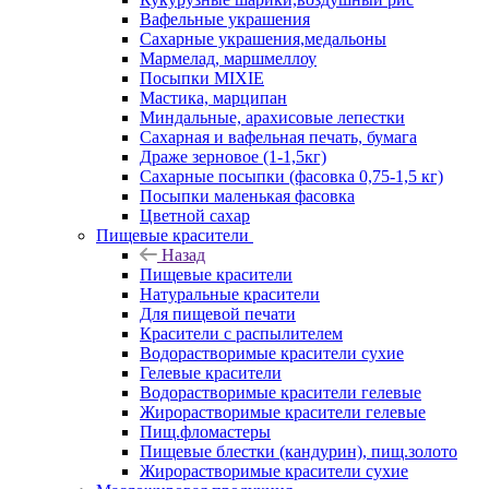
Вафельные украшения
Сахарные украшения,медальоны
Мармелад, маршмеллоу
Посыпки MIXIE
Мастика, марципан
Миндальные, арахисовые лепестки
Сахарная и вафельная печать, бумага
Драже зерновое (1-1,5кг)
Сахарные посыпки (фасовка 0,75-1,5 кг)
Посыпки маленькая фасовка
Цветной сахар
Пищевые красители
Назад
Пищевые красители
Натуральные красители
Для пищевой печати
Красители с распылителем
Водорастворимые красители сухие
Гелевые красители
Водорастворимые красители гелевые
Жирорастворимые красители гелевые
Пищ.фломастеры
Пищевые блестки (кандурин), пищ.золото
Жирорастворимые красители сухие