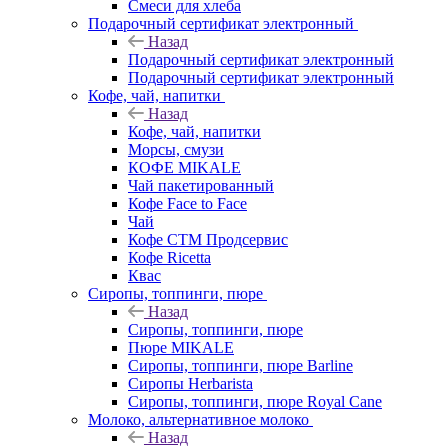
Смеси для хлеба
Подарочный сертификат электронный
Назад
Подарочный сертификат электронный
Подарочный сертификат электронный
Кофе, чай, напитки
Назад
Кофе, чай, напитки
Морсы, смузи
КОФЕ MIKALE
Чай пакетированный
Кофе Face to Face
Чай
Кофе СТМ Продсервис
Кофе Ricetta
Квас
Сиропы, топпинги, пюре
Назад
Сиропы, топпинги, пюре
Пюре MIKALE
Сиропы, топпинги, пюре Barline
Сиропы Herbarista
Сиропы, топпинги, пюре Royal Cane
Молоко, альтернативное молоко
Назад