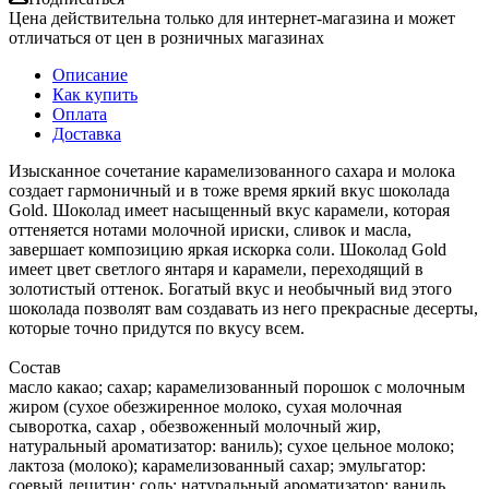
Цена действительна только для интернет-магазина и может
отличаться от цен в розничных магазинах
Описание
Как купить
Оплата
Доставка
Изысканное сочетание карамелизованного сахара и молока
создает гармоничный и в тоже время яркий вкус шоколада
Gold. Шоколад имеет насыщенный вкус карамели, которая
оттеняется нотами молочной ириски, сливок и масла,
завершает композицию яркая искорка соли. Шоколад Gold
имеет цвет светлого янтаря и карамели, переходящий в
золотистый оттенок. Богатый вкус и необычный вид этого
шоколада позволят вам создавать из него прекрасные десерты,
которые точно придутся по вкусу всем.
Состав
масло какао; сахар; карамелизованный порошок с молочным
жиром (сухое обезжиренное молоко, сухая молочная
сыворотка, сахар , обезвоженный молочный жир,
натуральный ароматизатор: ваниль); сухое цельное молоко;
лактоза (молоко); карамелизованный сахар; эмульгатор:
соевый лецитин; cоль; натуральный ароматизатор: ваниль