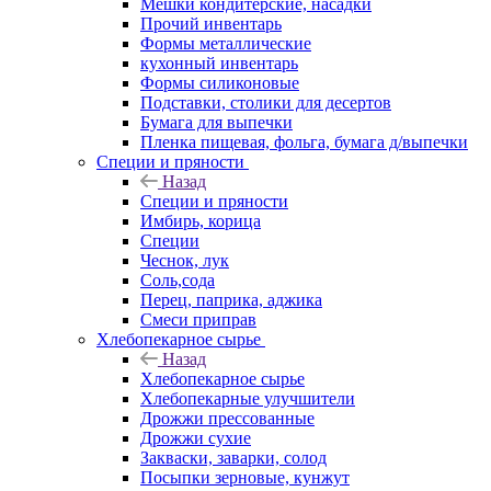
Мешки кондитерские, насадки
Прочий инвентарь
Формы металлические
кухонный инвентарь
Формы силиконовые
Подставки, столики для десертов
Бумага для выпечки
Пленка пищевая, фольга, бумага д/выпечки
Специи и пряности
Назад
Специи и пряности
Имбирь, корица
Специи
Чеснок, лук
Соль,сода
Перец, паприка, аджика
Смеси приправ
Хлебопекарное сырье
Назад
Хлебопекарное сырье
Хлебопекарные улучшители
Дрожжи прессованные
Дрожжи сухие
Закваски, заварки, солод
Посыпки зерновые, кунжут