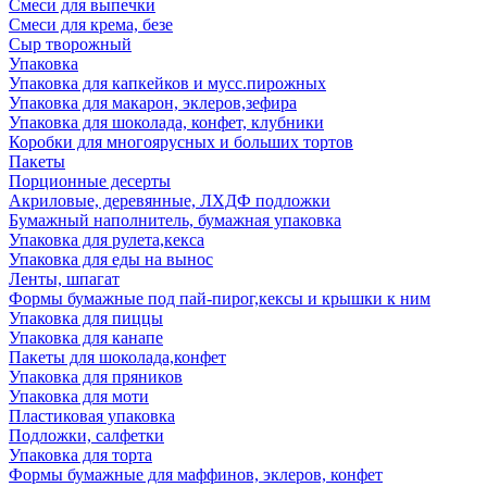
Смеси для выпечки
Смеси для крема, безе
Сыр творожный
Упаковка
Упаковка для капкейков и мусс.пирожных
Упаковка для макарон, эклеров,зефира
Упаковка для шоколада, конфет, клубники
Коробки для многоярусных и больших тортов
Пакеты
Порционные десерты
Акриловые, деревянные, ЛХДФ подложки
Бумажный наполнитель, бумажная упаковка
Упаковка для рулета,кекса
Упаковка для еды на вынос
Ленты, шпагат
Формы бумажные под пай-пирог,кексы и крышки к ним
Упаковка для пиццы
Упаковка для канапе
Пакеты для шоколада,конфет
Упаковка для пряников
Упаковка для моти
Пластиковая упаковка
Подложки, салфетки
Упаковка для торта
Формы бумажные для маффинов, эклеров, конфет