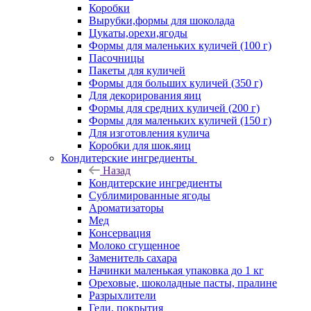
Коробки
Вырубки,формы для шоколада
Цукаты,орехи,ягоды
Формы для маленьких куличей (100 г)
Пасочницы
Пакеты для куличей
Формы для больших куличей (350 г)
Для декорирования яиц
Формы для средних куличей (200 г)
Формы для маленьких куличей (150 г)
Для изготовления кулича
Коробки для шок.яиц
Кондитерские ингредиенты
Назад
Кондитерские ингредиенты
Сублимированные ягоды
Ароматизаторы
Мед
Консервация
Молоко сгущенное
Заменитель сахара
Начинки маленькая упаковка до 1 кг
Ореховые, шоколадные пасты, пралине
Разрыхлители
Гели, покрытия