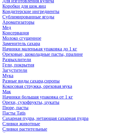
Для изготовления кулича
Коробки для шок.яиц
Кондитерские ингредиенты
Сублимированные ягоды
Ароматизаторы
Мед
Консервация
Молоко сгущенное
Заменитель сахара
Начинки маленькая упаковка до 1 кг
Ореховые, шоколадные пасты, пралине
Разрыхлители
Гели, покрытия
Загустители
Мука
Разные виды сахара,сиропы
Кокосовая стружка, ореховая мука
Мак
Начинки большая упаковка от 1 кг
Орехи, сухофрукты, цукаты
Пюре, пасты
Пасты Tatis
Сахарная пудра, нетающая сахарная пудра
Сливки животные
Сливки растительные