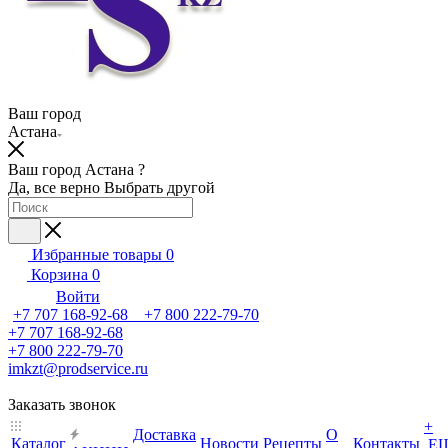
Ваш город
Астана
Ваш город Астана ?
Да, все верно
Выбрать другой
Избранные товары
0
Корзина
0
Войти
+7 707 168-92-68 +7 800 222-79-70
+7 707 168-92-68
+7 800 222-79-70
imkzt@prodservice.ru
Заказать звонок
+
Доставка
О
Каталог
Новости
Рецепты
Контакты
Е