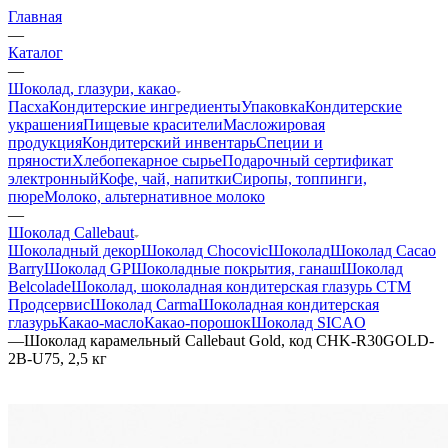
Главная
—
Каталог
—
Шоколад, глазури, какао
Пасха
Кондитерские ингредиенты
Упаковка
Кондитерские
украшения
Пищевые красители
Масложировая
продукция
Кондитерский инвентарь
Специи и
пряности
Хлебопекарное сырье
Подарочный сертификат
электронный
Кофе, чай, напитки
Сиропы, топпинги,
пюре
Молоко, альтернативное молоко
—
Шоколад Callebaut
Шоколадный декор
Шоколад Chocovic
Шоколад
Шоколад Cacao
Barry
Шоколад GP
Шоколадные покрытия, ганаш
Шоколад
Belcolade
Шоколад, шоколадная кондитерская глазурь СТМ
Продсервис
Шоколад Carma
Шоколадная кондитерская
глазурь
Какао-масло
Какао-порошок
Шоколад SICAO
—
Шоколад карамельный Callebaut Gold, код CHK-R30GOLD-
2B-U75, 2,5 кг