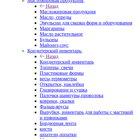
Масложировая продукция
Назад
Масложировая продукция
Масло, спреды
Эмульсии для смазки форм и оборудования
Маргарины
Масло растительное
Бульоны
Майонез,соус
Кондитерский инвентарь
Назад
Кондитерский инвентарь
Топперы, свечи
Пластиковые формы
весы,термометры
Открытки, наклейки
Глазирование и сушка
Палочки,шампуры,проволока
коврики, скалки
Фальш-ярусы
Вырубки, инвентарь для работы с мастикой
и пряниками
Бордюрная лента
кисти
шпатели,лопатки