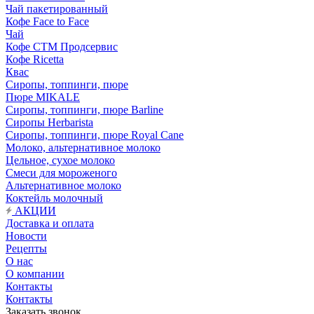
Чай пакетированный
Кофе Face to Face
Чай
Кофе СТМ Продсервис
Кофе Ricetta
Квас
Сиропы, топпинги, пюре
Пюре MIKALE
Сиропы, топпинги, пюре Barline
Сиропы Herbarista
Сиропы, топпинги, пюре Royal Cane
Молоко, альтернативное молоко
Цельное, сухое молоко
Смеси для мороженого
Альтернативное молоко
Коктейль молочный
АКЦИИ
Доставка и оплата
Новости
Рецепты
О нас
О компании
Контакты
Контакты
Заказать звонок