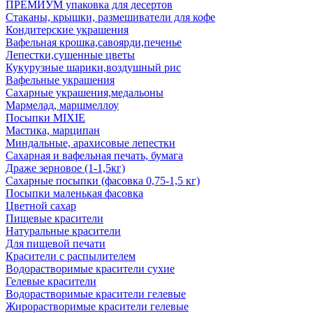
ПРЕМИУМ упаковка для десертов
Стаканы, крышки, размешиватели для кофе
Кондитерские украшения
Вафельная крошка,савоярди,печенье
Лепестки,сушенные цветы
Кукурузные шарики,воздушный рис
Вафельные украшения
Сахарные украшения,медальоны
Мармелад, маршмеллоу
Посыпки MIXIE
Мастика, марципан
Миндальные, арахисовые лепестки
Сахарная и вафельная печать, бумага
Драже зерновое (1-1,5кг)
Сахарные посыпки (фасовка 0,75-1,5 кг)
Посыпки маленькая фасовка
Цветной сахар
Пищевые красители
Натуральные красители
Для пищевой печати
Красители с распылителем
Водорастворимые красители сухие
Гелевые красители
Водорастворимые красители гелевые
Жирорастворимые красители гелевые