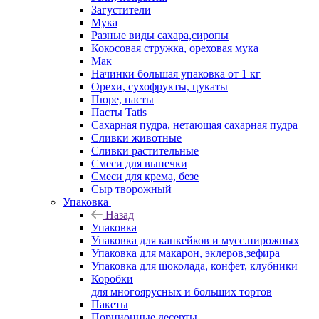
Загустители
Мука
Разные виды сахара,сиропы
Кокосовая стружка, ореховая мука
Мак
Начинки большая упаковка от 1 кг
Орехи, сухофрукты, цукаты
Пюре, пасты
Пасты Tatis
Сахарная пудра, нетающая сахарная пудра
Сливки животные
Сливки растительные
Смеси для выпечки
Смеси для крема, безе
Сыр творожный
Упаковка
Назад
Упаковка
Упаковка для капкейков и мусс.пирожных
Упаковка для макарон, эклеров,зефира
Упаковка для шоколада, конфет, клубники
Коробки
для многоярусных и больших тортов
Пакеты
Порционные десерты