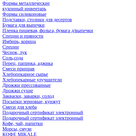
Формы металлические
кухонный инвентарь
Формы силиконовые
Подставки, столики для десертов
Бумага для выпечки
Пленка пищевая, фольга, бумага д/выпечки
Специи и пряности
Имбирь, корица
Специи
Чеснок, лук
Соль,сода
Перец, паприка, аджика
Смеси приправ
Хлебопекарное сырье
Хлебопекарные улучшители
Дрожжи прессованные
Дрожжи сухие
Закваски, заварки, солод
Посыпки зерновые, кунжут
Смеси для хлеба
Подарочный сертификат электронный
Подарочный сертификат электронный
Кофе, чай, напитки
Морсы, смузи
КОФЕ MIKALE