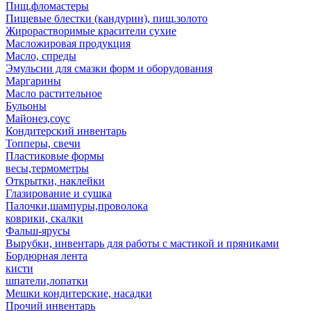
Пищ.фломастеры
Пищевые блестки (кандурин), пищ.золото
Жирорастворимые красители сухие
Масложировая продукция
Масло, спреды
Эмульсии для смазки форм и оборудования
Маргарины
Масло растительное
Бульоны
Майонез,соус
Кондитерский инвентарь
Топперы, свечи
Пластиковые формы
весы,термометры
Открытки, наклейки
Глазирование и сушка
Палочки,шампуры,проволока
коврики, скалки
Фальш-ярусы
Вырубки, инвентарь для работы с мастикой и пряниками
Бордюрная лента
кисти
шпатели,лопатки
Мешки кондитерские, насадки
Прочий инвентарь