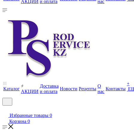
АКЦИИ
и оплата
нас
+
Доставка
О
Каталог
Новости
Рецепты
Контакты
Е
АКЦИИ
и оплата
нас
Избранные товары
0
Корзина
0