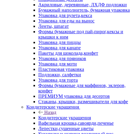
Акриловые, деревянные, ЛХДФ подложки
Бумажный наполнитель, бумажная упаковка
Упаковка для рулета,кекса
Упаковка для еды на вынос
Ленты, шпагат
Формы бумажные под пай-пирог,кексы и
крышки к ним
Упаковка для пиццы
Упаковка для канапе
Пакеты для шоколада,конфет
Упаковка для пряников
Упаковка для моти
Пластиковая упаковка
Подложки, салфетки
Упаковка для торта
Формы бумажные для маффинов, эклеров,
конфет
ПРЕМИУМ упаковка для десертов
Стаканы, крышки, размешиватели для кофе
Кондитерские украшения
Назад
Кондитерские украшения
Вафельная крошка,савоярди,печенье
Лепестки,сушенные цветы
Кукурузные шарики,воздушный рис