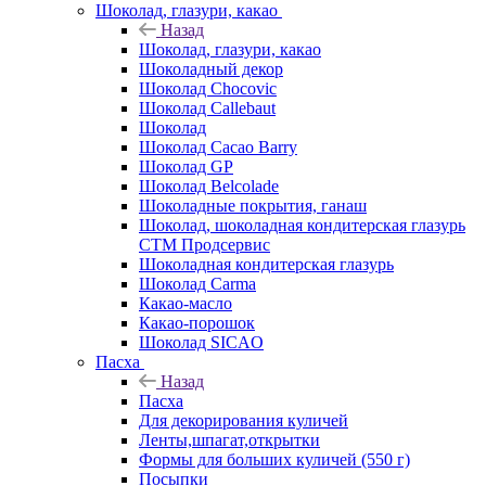
Шоколад, глазури, какао
Назад
Шоколад, глазури, какао
Шоколадный декор
Шоколад Chocovic
Шоколад Callebaut
Шоколад
Шоколад Cacao Barry
Шоколад GP
Шоколад Belcolade
Шоколадные покрытия, ганаш
Шоколад, шоколадная кондитерская глазурь
СТМ Продсервис
Шоколадная кондитерская глазурь
Шоколад Carma
Какао-масло
Какао-порошок
Шоколад SICAO
Пасха
Назад
Пасха
Для декорирования куличей
Ленты,шпагат,открытки
Формы для больших куличей (550 г)
Посыпки