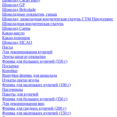
Шоколад Cacao Barry
Шоколад GP
Шоколад Belcolade
Шоколадные покрытия, ганаш
Шоколад, шоколадная кондитерская глазурь СТМ Продсервис
Шоколадная кондитерская глазурь
Шоколад Carma
Какао-масло
Какао-порошок
Шоколад SICAO
Пасха
Для декорирования куличей
Ленты,шпагат,открытки
Формы для больших куличей (550 г)
Посыпки
Коробки
Вырубки,формы для шоколада
Цукаты,орехи,ягоды
Формы для маленьких куличей (100 г)
Пасочницы
Пакеты для куличей
Формы для больших куличей (350 г)
Для декорирования яиц
Формы для средних куличей (200 г)
Формы для маленьких куличей (150 г)