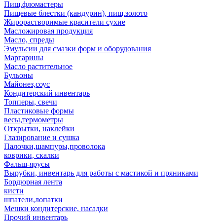
Пищ.фломастеры
Пищевые блестки (кандурин), пищ.золото
Жирорастворимые красители сухие
Масложировая продукция
Масло, спреды
Эмульсии для смазки форм и оборудования
Маргарины
Масло растительное
Бульоны
Майонез,соус
Кондитерский инвентарь
Топперы, свечи
Пластиковые формы
весы,термометры
Открытки, наклейки
Глазирование и сушка
Палочки,шампуры,проволока
коврики, скалки
Фальш-ярусы
Вырубки, инвентарь для работы с мастикой и пряниками
Бордюрная лента
кисти
шпатели,лопатки
Мешки кондитерские, насадки
Прочий инвентарь