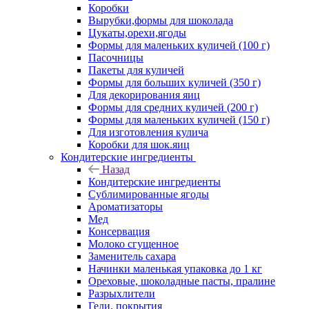
Коробки
Вырубки,формы для шоколада
Цукаты,орехи,ягоды
Формы для маленьких куличей (100 г)
Пасочницы
Пакеты для куличей
Формы для больших куличей (350 г)
Для декорирования яиц
Формы для средних куличей (200 г)
Формы для маленьких куличей (150 г)
Для изготовления кулича
Коробки для шок.яиц
Кондитерские ингредиенты
Назад
Кондитерские ингредиенты
Сублимированные ягоды
Ароматизаторы
Мед
Консервация
Молоко сгущенное
Заменитель сахара
Начинки маленькая упаковка до 1 кг
Ореховые, шоколадные пасты, пралине
Разрыхлители
Гели, покрытия