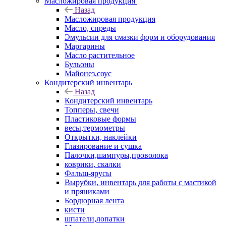
Масложировая продукция
Назад
Масложировая продукция
Масло, спреды
Эмульсии для смазки форм и оборудования
Маргарины
Масло растительное
Бульоны
Майонез,соус
Кондитерский инвентарь
Назад
Кондитерский инвентарь
Топперы, свечи
Пластиковые формы
весы,термометры
Открытки, наклейки
Глазирование и сушка
Палочки,шампуры,проволока
коврики, скалки
Фальш-ярусы
Вырубки, инвентарь для работы с мастикой
и пряниками
Бордюрная лента
кисти
шпатели,лопатки