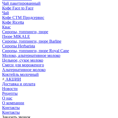
Чай пакетированный
Кофе Face to Face
Чай
Кофе СТМ Продсервис
Кофе Ricetta
Квас
Сиропы, топпинги, пюре
Пюре MIKALE
Сиропы, топпинги, пюре Barline
Сиропы Herbarista
Сиропы, топпинги, пюре Royal Cane
Молоко, альтернативное молоко
Цельное, сухое молоко
Смеси для мороженого
Альтернативное молоко
Коктейль молочный
АКЦИИ
Доставка и оплата
Новости
Рецепты
О нас
О компании
Контакты
Контакты
Заказать звонок