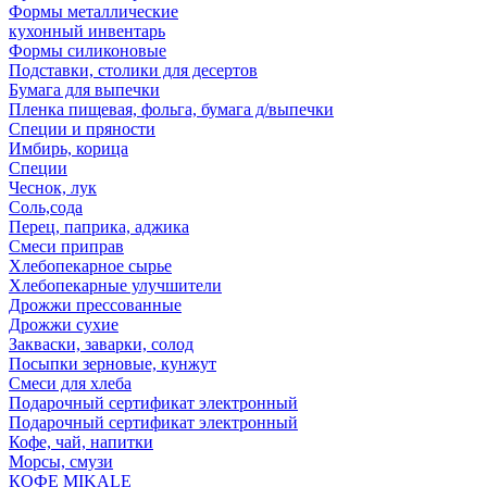
Формы металлические
кухонный инвентарь
Формы силиконовые
Подставки, столики для десертов
Бумага для выпечки
Пленка пищевая, фольга, бумага д/выпечки
Специи и пряности
Имбирь, корица
Специи
Чеснок, лук
Соль,сода
Перец, паприка, аджика
Смеси приправ
Хлебопекарное сырье
Хлебопекарные улучшители
Дрожжи прессованные
Дрожжи сухие
Закваски, заварки, солод
Посыпки зерновые, кунжут
Смеси для хлеба
Подарочный сертификат электронный
Подарочный сертификат электронный
Кофе, чай, напитки
Морсы, смузи
КОФЕ MIKALE