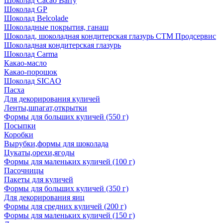
Шоколад Cacao Barry
Шоколад GP
Шоколад Belcolade
Шоколадные покрытия, ганаш
Шоколад, шоколадная кондитерская глазурь СТМ Продсервис
Шоколадная кондитерская глазурь
Шоколад Carma
Какао-масло
Какао-порошок
Шоколад SICAO
Пасха
Для декорирования куличей
Ленты,шпагат,открытки
Формы для больших куличей (550 г)
Посыпки
Коробки
Вырубки,формы для шоколада
Цукаты,орехи,ягоды
Формы для маленьких куличей (100 г)
Пасочницы
Пакеты для куличей
Формы для больших куличей (350 г)
Для декорирования яиц
Формы для средних куличей (200 г)
Формы для маленьких куличей (150 г)