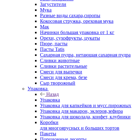
Загустители
Мука
Разные виды сахара,сиропы
Кокосовая стружка, ореховая мука
Мак
Начинки большая упаковка от 1 кг
Орехи, сухофрукты, цукаты
Пюре, пасты
Пасты Tatis
Сахарная пудра, нетающая сахарная пудра
Сливки животные
Сливки растительные
Смеси для выпечки
Смеси для крема, безе
Сыр творожный
Упаковка
Назад
Упаковка
Упаковка для капкейков и мусс.пирожных
Упаковка для макарон, эклеров,зефира
Упаковка для шоколада, конфет, клубники
Коробки
для многоярусных и больших тортов
Пакеты
Порционные десерты