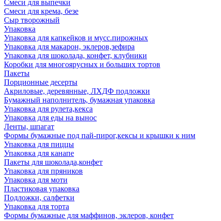
Смеси для выпечки
Смеси для крема, безе
Сыр творожный
Упаковка
Упаковка для капкейков и мусс.пирожных
Упаковка для макарон, эклеров,зефира
Упаковка для шоколада, конфет, клубники
Коробки для многоярусных и больших тортов
Пакеты
Порционные десерты
Акриловые, деревянные, ЛХДФ подложки
Бумажный наполнитель, бумажная упаковка
Упаковка для рулета,кекса
Упаковка для еды на вынос
Ленты, шпагат
Формы бумажные под пай-пирог,кексы и крышки к ним
Упаковка для пиццы
Упаковка для канапе
Пакеты для шоколада,конфет
Упаковка для пряников
Упаковка для моти
Пластиковая упаковка
Подложки, салфетки
Упаковка для торта
Формы бумажные для маффинов, эклеров, конфет