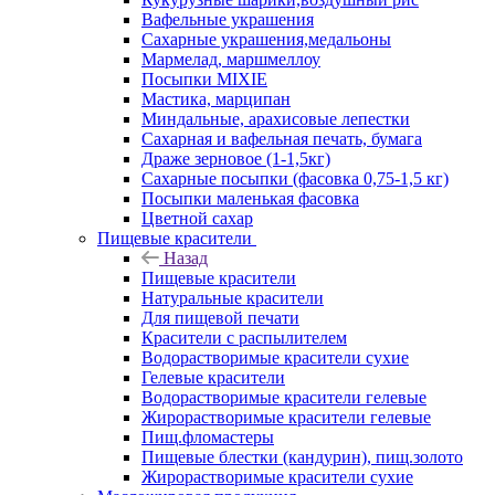
Вафельные украшения
Сахарные украшения,медальоны
Мармелад, маршмеллоу
Посыпки MIXIE
Мастика, марципан
Миндальные, арахисовые лепестки
Сахарная и вафельная печать, бумага
Драже зерновое (1-1,5кг)
Сахарные посыпки (фасовка 0,75-1,5 кг)
Посыпки маленькая фасовка
Цветной сахар
Пищевые красители
Назад
Пищевые красители
Натуральные красители
Для пищевой печати
Красители с распылителем
Водорастворимые красители сухие
Гелевые красители
Водорастворимые красители гелевые
Жирорастворимые красители гелевые
Пищ.фломастеры
Пищевые блестки (кандурин), пищ.золото
Жирорастворимые красители сухие