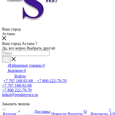
Ваш город
Астана
Ваш город Астана ?
Да, все верно
Выбрать другой
Избранные товары
0
Корзина
0
Войти
+7 707 168-92-68 +7 800 222-79-70
+7 707 168-92-68
+7 800 222-79-70
imkzt@prodservice.ru
Заказать звонок
+
Доставка
О
Каталог
Новости
Рецепты
Контакты
Е