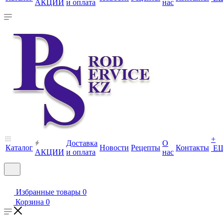
АКЦИИ
и оплата
нас
+
Доставка
О
Каталог
Новости
Рецепты
Контакты
Е
АКЦИИ
и оплата
нас
Избранные товары
0
Корзина
0