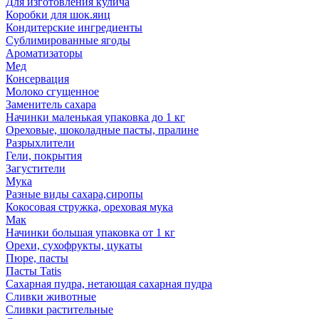
Для изготовления кулича
Коробки для шок.яиц
Кондитерские ингредиенты
Сублимированные ягоды
Ароматизаторы
Мед
Консервация
Молоко сгущенное
Заменитель сахара
Начинки маленькая упаковка до 1 кг
Ореховые, шоколадные пасты, пралине
Разрыхлители
Гели, покрытия
Загустители
Мука
Разные виды сахара,сиропы
Кокосовая стружка, ореховая мука
Мак
Начинки большая упаковка от 1 кг
Орехи, сухофрукты, цукаты
Пюре, пасты
Пасты Tatis
Сахарная пудра, нетающая сахарная пудра
Сливки животные
Сливки растительные