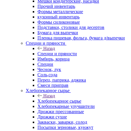
Мешки кондитерские, насадки
Прочий инвентарь
Формы металлические
кухонный инвентарь
Формы силиконовые
Подставки, столики для десертов
Бумага для выпечки
Пленка пищевая, фольга, бумага д/выпечки
Специи и пряности
Назад
Специи и пряности
Имбирь, корица
Специи
Чеснок, лук
Соль,сода
Перец, паприка, аджика
Смеси приправ
Хлебопекарное сырье
Назад
Хлебопекарное сырье
Хлебопекарные улучшители
Дрожжи прессованные
Дрожжи сухие
Закваски, заварки, солод
Посыпки зерновые, кунжут