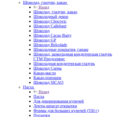
Шоколад, глазури, какао
Назад
Шоколад, глазури, какао
Шоколадный декор
Шоколад Chocovic
Шоколад Callebaut
Шоколад
Шоколад Cacao Barry
Шоколад GP
Шоколад Belcolade
Шоколадные покрытия, ганаш
Шоколад, шоколадная кондитерская глазурь
СТМ Продсервис
Шоколадная кондитерская глазурь
Шоколад Carma
Какао-масло
Какао-порошок
Шоколад SICAO
Пасха
Назад
Пасха
Для декорирования куличей
Ленты,шпагат,открытки
Формы для больших куличей (550 г)
Посыпки