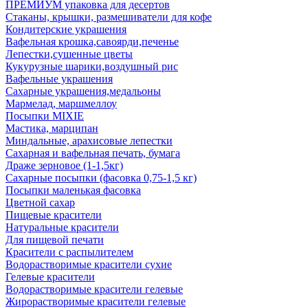
ПРЕМИУМ упаковка для десертов
Стаканы, крышки, размешиватели для кофе
Кондитерские украшения
Вафельная крошка,савоярди,печенье
Лепестки,сушенные цветы
Кукурузные шарики,воздушный рис
Вафельные украшения
Сахарные украшения,медальоны
Мармелад, маршмеллоу
Посыпки MIXIE
Мастика, марципан
Миндальные, арахисовые лепестки
Сахарная и вафельная печать, бумага
Драже зерновое (1-1,5кг)
Сахарные посыпки (фасовка 0,75-1,5 кг)
Посыпки маленькая фасовка
Цветной сахар
Пищевые красители
Натуральные красители
Для пищевой печати
Красители с распылителем
Водорастворимые красители сухие
Гелевые красители
Водорастворимые красители гелевые
Жирорастворимые красители гелевые