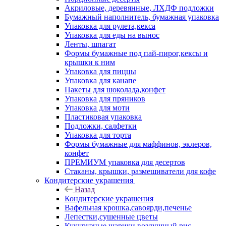
Акриловые, деревянные, ЛХДФ подложки
Бумажный наполнитель, бумажная упаковка
Упаковка для рулета,кекса
Упаковка для еды на вынос
Ленты, шпагат
Формы бумажные под пай-пирог,кексы и
крышки к ним
Упаковка для пиццы
Упаковка для канапе
Пакеты для шоколада,конфет
Упаковка для пряников
Упаковка для моти
Пластиковая упаковка
Подложки, салфетки
Упаковка для торта
Формы бумажные для маффинов, эклеров,
конфет
ПРЕМИУМ упаковка для десертов
Стаканы, крышки, размешиватели для кофе
Кондитерские украшения
Назад
Кондитерские украшения
Вафельная крошка,савоярди,печенье
Лепестки,сушенные цветы
Кукурузные шарики,воздушный рис