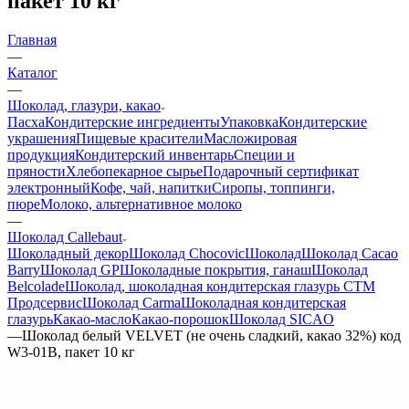
пакет 10 кг
Главная
—
Каталог
—
Шоколад, глазури, какао
Пасха
Кондитерские ингредиенты
Упаковка
Кондитерские
украшения
Пищевые красители
Масложировая
продукция
Кондитерский инвентарь
Специи и
пряности
Хлебопекарное сырье
Подарочный сертификат
электронный
Кофе, чай, напитки
Сиропы, топпинги,
пюре
Молоко, альтернативное молоко
—
Шоколад Callebaut
Шоколадный декор
Шоколад Chocovic
Шоколад
Шоколад Cacao
Barry
Шоколад GP
Шоколадные покрытия, ганаш
Шоколад
Belcolade
Шоколад, шоколадная кондитерская глазурь СТМ
Продсервис
Шоколад Carma
Шоколадная кондитерская
глазурь
Какао-масло
Какао-порошок
Шоколад SICAO
—
Шоколад белый VELVET (не очень сладкий, какао 32%) код
W3-01B, пакет 10 кг