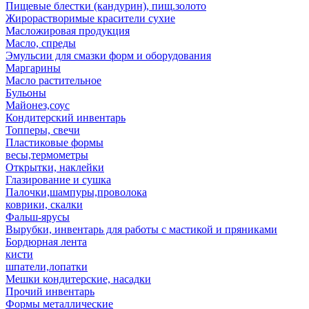
Пищевые блестки (кандурин), пищ.золото
Жирорастворимые красители сухие
Масложировая продукция
Масло, спреды
Эмульсии для смазки форм и оборудования
Маргарины
Масло растительное
Бульоны
Майонез,соус
Кондитерский инвентарь
Топперы, свечи
Пластиковые формы
весы,термометры
Открытки, наклейки
Глазирование и сушка
Палочки,шампуры,проволока
коврики, скалки
Фальш-ярусы
Вырубки, инвентарь для работы с мастикой и пряниками
Бордюрная лента
кисти
шпатели,лопатки
Мешки кондитерские, насадки
Прочий инвентарь
Формы металлические