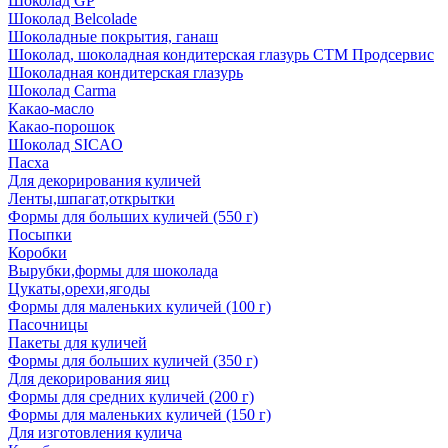
Шоколад GP
Шоколад Belcolade
Шоколадные покрытия, ганаш
Шоколад, шоколадная кондитерская глазурь СТМ Продсервис
Шоколадная кондитерская глазурь
Шоколад Carma
Какао-масло
Какао-порошок
Шоколад SICAO
Пасха
Для декорирования куличей
Ленты,шпагат,открытки
Формы для больших куличей (550 г)
Посыпки
Коробки
Вырубки,формы для шоколада
Цукаты,орехи,ягоды
Формы для маленьких куличей (100 г)
Пасочницы
Пакеты для куличей
Формы для больших куличей (350 г)
Для декорирования яиц
Формы для средних куличей (200 г)
Формы для маленьких куличей (150 г)
Для изготовления кулича