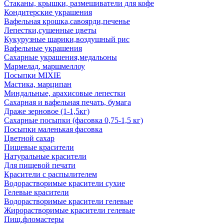
Стаканы, крышки, размешиватели для кофе
Кондитерские украшения
Вафельная крошка,савоярди,печенье
Лепестки,сушенные цветы
Кукурузные шарики,воздушный рис
Вафельные украшения
Сахарные украшения,медальоны
Мармелад, маршмеллоу
Посыпки MIXIE
Мастика, марципан
Миндальные, арахисовые лепестки
Сахарная и вафельная печать, бумага
Драже зерновое (1-1,5кг)
Сахарные посыпки (фасовка 0,75-1,5 кг)
Посыпки маленькая фасовка
Цветной сахар
Пищевые красители
Натуральные красители
Для пищевой печати
Красители с распылителем
Водорастворимые красители сухие
Гелевые красители
Водорастворимые красители гелевые
Жирорастворимые красители гелевые
Пищ.фломастеры