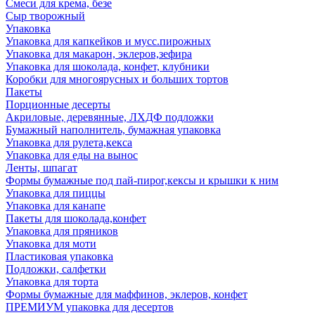
Смеси для крема, безе
Сыр творожный
Упаковка
Упаковка для капкейков и мусс.пирожных
Упаковка для макарон, эклеров,зефира
Упаковка для шоколада, конфет, клубники
Коробки для многоярусных и больших тортов
Пакеты
Порционные десерты
Акриловые, деревянные, ЛХДФ подложки
Бумажный наполнитель, бумажная упаковка
Упаковка для рулета,кекса
Упаковка для еды на вынос
Ленты, шпагат
Формы бумажные под пай-пирог,кексы и крышки к ним
Упаковка для пиццы
Упаковка для канапе
Пакеты для шоколада,конфет
Упаковка для пряников
Упаковка для моти
Пластиковая упаковка
Подложки, салфетки
Упаковка для торта
Формы бумажные для маффинов, эклеров, конфет
ПРЕМИУМ упаковка для десертов