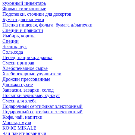
кухонный инвентарь
Формы силиконовые
Подставки, столики для десертов
Бумага для выпечки
Пленка пищевая, фольга, бумага д/выпечки
Специи и пряности
Имбирь, корица
Специи
Чеснок, лук
Соль,сода
Перец, паприка, аджика
Смеси приправ
Хлебопекарное сырье
Хлебопекарные улучшители
Дрожжи прессованные
Дрожжи сухие
Закваски, заварки, солод
Посыпки зерновые, кунжут
Смеси для хлеба
Подарочный сертификат электронный
Подарочный сертификат электронный
Кофе, чай, напитки
Морсы, смузи
КОФЕ MIKALE
Чай пакетированный