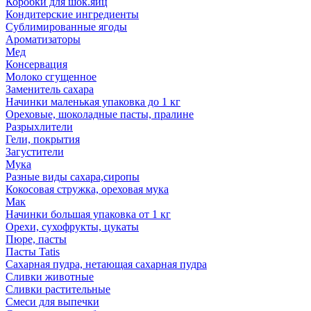
Коробки для шок.яиц
Кондитерские ингредиенты
Сублимированные ягоды
Ароматизаторы
Мед
Консервация
Молоко сгущенное
Заменитель сахара
Начинки маленькая упаковка до 1 кг
Ореховые, шоколадные пасты, пралине
Разрыхлители
Гели, покрытия
Загустители
Мука
Разные виды сахара,сиропы
Кокосовая стружка, ореховая мука
Мак
Начинки большая упаковка от 1 кг
Орехи, сухофрукты, цукаты
Пюре, пасты
Пасты Tatis
Сахарная пудра, нетающая сахарная пудра
Сливки животные
Сливки растительные
Смеси для выпечки