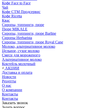
Кофе Face to Face
Чай
Кофе СТМ Продсервис
Кофе Ricetta
Квас
Сиропы, топпинги, пюре
Пюре MIKALE
Сиропы, топпинги, пюре Barline
Сиропы Herbarista
Сиропы, топпинги, пюре Royal Cane
Молоко, альтернативное молоко
Цельное, сухое молоко
Смеси для мороженого
Альтернативное молоко
Коктейль молочный
АКЦИИ
Доставка и оплата
Новости
Рецепты
О нас
О компании
Контакты
Контакты
Заказать звонок
Задать вопрос