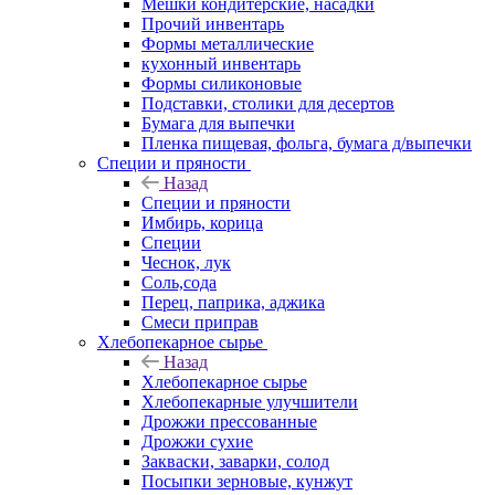
Мешки кондитерские, насадки
Прочий инвентарь
Формы металлические
кухонный инвентарь
Формы силиконовые
Подставки, столики для десертов
Бумага для выпечки
Пленка пищевая, фольга, бумага д/выпечки
Специи и пряности
Назад
Специи и пряности
Имбирь, корица
Специи
Чеснок, лук
Соль,сода
Перец, паприка, аджика
Смеси приправ
Хлебопекарное сырье
Назад
Хлебопекарное сырье
Хлебопекарные улучшители
Дрожжи прессованные
Дрожжи сухие
Закваски, заварки, солод
Посыпки зерновые, кунжут