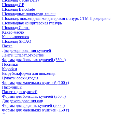
Шоколад Cacao Barry
Шоколад GP
Шоколад Belcolade
Шоколадные покрытия, ганаш
Шоколад, шоколадная кондитерская глазурь СТМ Продсервис
Шоколадная кондитерская глазурь
Шоколад Carma
Какао-масло
Какао-порошок
Шоколад SICAO
Пасха
Для декорирования куличей
Ленты,шпагат,открытки
Формы для больших куличей (550 г)
Посыпки
Коробки
Вырубки,формы для шоколада
Цукаты,орехи,ягоды
Формы для маленьких куличей (100 г)
Пасочницы
Пакеты для куличей
Формы для больших куличей (350 г)
Для декорирования яиц
Формы для средних куличей (200 г)
Формы для маленьких куличей (150 г)