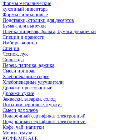
Формы металлические
кухонный инвентарь
Формы силиконовые
Подставки, столики для десертов
Бумага для выпечки
Пленка пищевая, фольга, бумага д/выпечки
Специи и пряности
Имбирь, корица
Специи
Чеснок, лук
Соль,сода
Перец, паприка, аджика
Смеси приправ
Хлебопекарное сырье
Хлебопекарные улучшители
Дрожжи прессованные
Дрожжи сухие
Закваски, заварки, солод
Посыпки зерновые, кунжут
Смеси для хлеба
Подарочный сертификат электронный
Подарочный сертификат электронный
Кофе, чай, напитки
Морсы, смузи
КОФЕ MIKALE