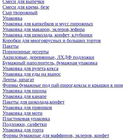
Смеси для выпечки
Смеси для крема, безе
Сыр творожный
Упаковка
Упаковка для капкейков и мусс.пирожных
Упаковка для макарон, эклеров,зефира
Упаковка для шоколада, конфет, клубники
Коробки для многоярусных и больших тортов
Пакеты
Порционные десерты
Акриловые, деревянные, ЛХДФ подложки
Бумажный наполнитель, бумажная упаковка
Упаковка для рулета,кекса
Упаковка для еды на вынос
Ленты, шпагат
Формы бумажные под пай-пирог,кексы и крышки к ним
Упаковка для пиццы
Упаковка для канапе
Пакеты для шоколада,конфет
Упаковка для пряников
Упаковка для моти
Пластиковая упаковка
Подложки, салфетки
Упаковка для торта
Формы бумажные для маффинов, эклеров, конфет