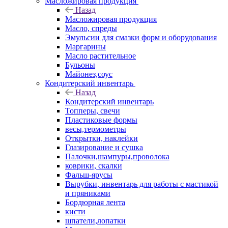
Масложировая продукция
Назад
Масложировая продукция
Масло, спреды
Эмульсии для смазки форм и оборудования
Маргарины
Масло растительное
Бульоны
Майонез,соус
Кондитерский инвентарь
Назад
Кондитерский инвентарь
Топперы, свечи
Пластиковые формы
весы,термометры
Открытки, наклейки
Глазирование и сушка
Палочки,шампуры,проволока
коврики, скалки
Фальш-ярусы
Вырубки, инвентарь для работы с мастикой
и пряниками
Бордюрная лента
кисти
шпатели,лопатки