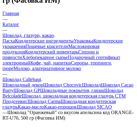
гр (Фасовка ИМ)
Главная
—
Каталог
—
Шоколад, глазури, какао
Пасха
Кондитерские ингредиенты
Упаковка
Кондитерские
украшения
Пищевые красители
Масложировая
продукция
Кондитерский инвентарь
Специи и
пряности
Хлебопекарное сырье
Подарочный сертификат
электронный
Кофе, чай, напитки
Сиропы, топпинги,
пюре
Молоко, альтернативное молоко
—
Шоколад Callebaut
Шоколадный декор
Шоколад Chocovic
Шоколад
Шоколад Cacao
Barry
Шоколад GP
Шоколадные покрытия, ганаш
Шоколад
Belcolade
Шоколад, шоколадная кондитерская глазурь СТМ
Продсервис
Шоколад Carma
Шоколадная кондитерская
глазурь
Какао-масло
Какао-порошок
Шоколад SICAO
—
Шоколад "Оранжевый" со вкусом апельсина код ORANGE-
RT-U70, 500 гр (Фасовка ИМ)