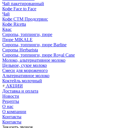
Чай пакетированный
Кофе Face to Face
Чай
Кофе СТМ Продсервис
Кофе Ricetta
Квас
Сиропы, топпинги, пюре
Пюре MIKALE
Сиропы, топпинги, пюре Barline
Сиропы Herbarista
Сиропы, топпинги, пюре Royal Cane
Молоко, альтернативное молоко
Цельное, сухое молоко
Смеси для мороженого
Альтернативное молоко
Коктейль молочный
АКЦИИ
Доставка и оплата
Новости
Рецепты
О нас
О компании
Контакты
Контакты
Заказать звонок