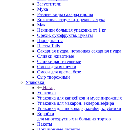
Загустители
Мука
Разные виды сахара,сиропы
Кокосовая стружка, ореховая мука
Мак
Начинки большая упаковка от 1 кг
Орехи, сухофрукты, цукаты
Пюре, пасты
Пасты Tatis
Сахарная пудра, нетающая сахарная пудра
Сливки животные
Сливки растительные
Смеси для выпечки
Смеси для крема, безе
Сыр творожный
Упаковка
Назад
Упаковка
Упаковка для капкейков и мусс.пирожных
Упаковка для макарон, эклеров,зефира
Упаковка для шоколада, конфет, клубники
Коробки
для многоярусных и больших тортов
Пакеты
Порционные десерты