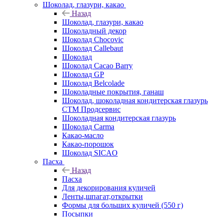
Шоколад, глазури, какао
Назад
Шоколад, глазури, какао
Шоколадный декор
Шоколад Chocovic
Шоколад Callebaut
Шоколад
Шоколад Cacao Barry
Шоколад GP
Шоколад Belcolade
Шоколадные покрытия, ганаш
Шоколад, шоколадная кондитерская глазурь
СТМ Продсервис
Шоколадная кондитерская глазурь
Шоколад Carma
Какао-масло
Какао-порошок
Шоколад SICAO
Пасха
Назад
Пасха
Для декорирования куличей
Ленты,шпагат,открытки
Формы для больших куличей (550 г)
Посыпки