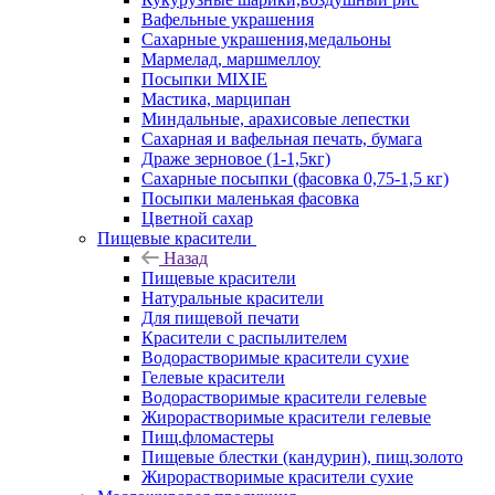
Вафельные украшения
Сахарные украшения,медальоны
Мармелад, маршмеллоу
Посыпки MIXIE
Мастика, марципан
Миндальные, арахисовые лепестки
Сахарная и вафельная печать, бумага
Драже зерновое (1-1,5кг)
Сахарные посыпки (фасовка 0,75-1,5 кг)
Посыпки маленькая фасовка
Цветной сахар
Пищевые красители
Назад
Пищевые красители
Натуральные красители
Для пищевой печати
Красители с распылителем
Водорастворимые красители сухие
Гелевые красители
Водорастворимые красители гелевые
Жирорастворимые красители гелевые
Пищ.фломастеры
Пищевые блестки (кандурин), пищ.золото
Жирорастворимые красители сухие