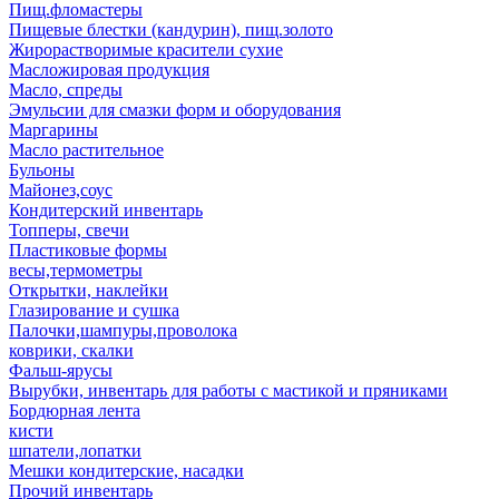
Пищ.фломастеры
Пищевые блестки (кандурин), пищ.золото
Жирорастворимые красители сухие
Масложировая продукция
Масло, спреды
Эмульсии для смазки форм и оборудования
Маргарины
Масло растительное
Бульоны
Майонез,соус
Кондитерский инвентарь
Топперы, свечи
Пластиковые формы
весы,термометры
Открытки, наклейки
Глазирование и сушка
Палочки,шампуры,проволока
коврики, скалки
Фальш-ярусы
Вырубки, инвентарь для работы с мастикой и пряниками
Бордюрная лента
кисти
шпатели,лопатки
Мешки кондитерские, насадки
Прочий инвентарь