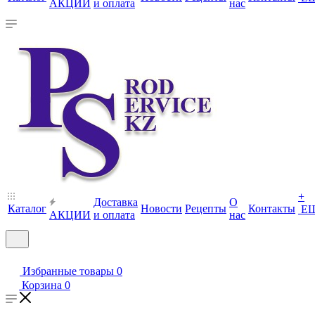
АКЦИИ
и оплата
нас
+
Доставка
О
Каталог
Новости
Рецепты
Контакты
Е
АКЦИИ
и оплата
нас
Избранные товары
0
Корзина
0