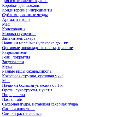
Для изготовления кулича
Коробки для шок.яиц
Кондитерские ингредиенты
Сублимированные ягоды
Ароматизаторы
Мед
Консервация
Молоко сгущенное
Заменитель сахара
Начинки маленькая упаковка до 1 кг
Ореховые, шоколадные пасты, пралине
Разрыхлители
Гели, покрытия
Загустители
Мука
Разные виды сахара,сиропы
Кокосовая стружка, ореховая мука
Мак
Начинки большая упаковка от 1 кг
Орехи, сухофрукты, цукаты
Пюре, пасты
Пасты Tatis
Сахарная пудра, нетающая сахарная пудра
Сливки животные
Сливки растительные