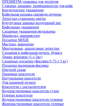
ПРЕМИУМ упаковка для десертов
Стаканы, крышки, размешиватели для кофе
Кондитерские украшения
Вафельная крошка,савоярди,печенье
Лепестки,сушенные цветы
Кукурузные шарики,воздушный рис
Вафельные украшения
Сахарные украшения,медальоны
Мармелад, маршмеллоу
Посыпки MIXIE
Мастика, марципан
Миндальные, арахисовые лепестки
Сахарная и вафельная печать, бумага
Драже зерновое (1-1,5кг)
Сахарные посыпки (фасовка 0,75-1,5 кг)
Посыпки маленькая фасовка
Цветной сахар
Пищевые красители
Натуральные красители
Для пищевой печати
Красители с распылителем
Водорастворимые красители сухие
Гелевые красители
Водорастворимые красители гелевые
Жирорастворимые красители гелевые