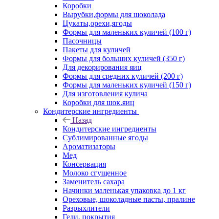
Коробки
Вырубки,формы для шоколада
Цукаты,орехи,ягоды
Формы для маленьких куличей (100 г)
Пасочницы
Пакеты для куличей
Формы для больших куличей (350 г)
Для декорирования яиц
Формы для средних куличей (200 г)
Формы для маленьких куличей (150 г)
Для изготовления кулича
Коробки для шок.яиц
Кондитерские ингредиенты
Назад
Кондитерские ингредиенты
Сублимированные ягоды
Ароматизаторы
Мед
Консервация
Молоко сгущенное
Заменитель сахара
Начинки маленькая упаковка до 1 кг
Ореховые, шоколадные пасты, пралине
Разрыхлители
Гели, покрытия