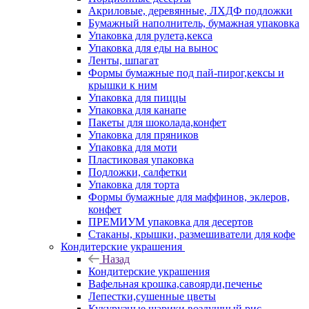
Акриловые, деревянные, ЛХДФ подложки
Бумажный наполнитель, бумажная упаковка
Упаковка для рулета,кекса
Упаковка для еды на вынос
Ленты, шпагат
Формы бумажные под пай-пирог,кексы и
крышки к ним
Упаковка для пиццы
Упаковка для канапе
Пакеты для шоколада,конфет
Упаковка для пряников
Упаковка для моти
Пластиковая упаковка
Подложки, салфетки
Упаковка для торта
Формы бумажные для маффинов, эклеров,
конфет
ПРЕМИУМ упаковка для десертов
Стаканы, крышки, размешиватели для кофе
Кондитерские украшения
Назад
Кондитерские украшения
Вафельная крошка,савоярди,печенье
Лепестки,сушенные цветы
Кукурузные шарики,воздушный рис