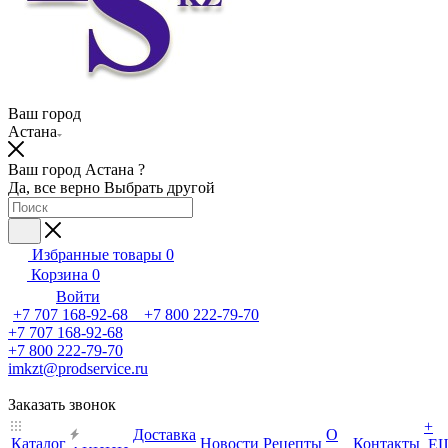
Ваш город
Астана
Ваш город Астана ?
Да, все верно
Выбрать другой
Избранные товары
0
Корзина
0
Войти
+7 707 168-92-68 +7 800 222-79-70
+7 707 168-92-68
+7 800 222-79-70
imkzt@prodservice.ru
Заказать звонок
+
Доставка
О
Каталог
Новости
Рецепты
Контакты
Е