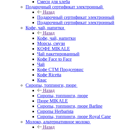
Смеси для хлеба
Подарочный сертификат электронный
Назад
Подарочный сертификат электронный
Подарочный сертификат электронный
Кофе, чай, напитки
Назад
Кофе, чай, напитки
Морсы, смузи
КОФЕ MIKALE
Чай пакетированный
Кофе Face to Face
Чай
Кофе СТМ Продсервис
Кофе Ricetta
Квас
Сиропы, топпинги, пюре
Назад
Сиропы, топпинги, пюре
Пюре MIKALE
Сиропы, топпинги, пюре Barline
Сиропы Herbarista
Сиропы, топпинги, пюре Royal Cane
Молоко, альтернативное молоко
Назад