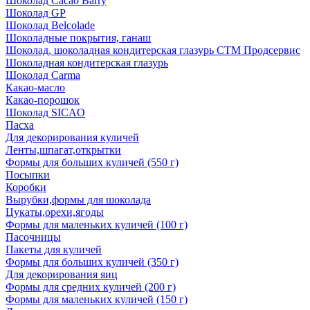
Шоколад Cacao Barry
Шоколад GP
Шоколад Belcolade
Шоколадные покрытия, ганаш
Шоколад, шоколадная кондитерская глазурь СТМ Продсервис
Шоколадная кондитерская глазурь
Шоколад Carma
Какао-масло
Какао-порошок
Шоколад SICAO
Пасха
Для декорирования куличей
Ленты,шпагат,открытки
Формы для больших куличей (550 г)
Посыпки
Коробки
Вырубки,формы для шоколада
Цукаты,орехи,ягоды
Формы для маленьких куличей (100 г)
Пасочницы
Пакеты для куличей
Формы для больших куличей (350 г)
Для декорирования яиц
Формы для средних куличей (200 г)
Формы для маленьких куличей (150 г)