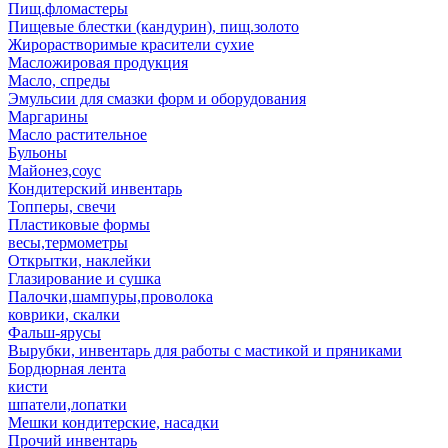
Пищ.фломастеры
Пищевые блестки (кандурин), пищ.золото
Жирорастворимые красители сухие
Масложировая продукция
Масло, спреды
Эмульсии для смазки форм и оборудования
Маргарины
Масло растительное
Бульоны
Майонез,соус
Кондитерский инвентарь
Топперы, свечи
Пластиковые формы
весы,термометры
Открытки, наклейки
Глазирование и сушка
Палочки,шампуры,проволока
коврики, скалки
Фальш-ярусы
Вырубки, инвентарь для работы с мастикой и пряниками
Бордюрная лента
кисти
шпатели,лопатки
Мешки кондитерские, насадки
Прочий инвентарь