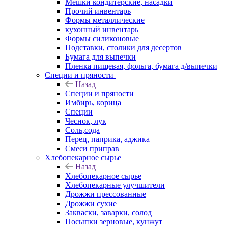
Мешки кондитерские, насадки
Прочий инвентарь
Формы металлические
кухонный инвентарь
Формы силиконовые
Подставки, столики для десертов
Бумага для выпечки
Пленка пищевая, фольга, бумага д/выпечки
Специи и пряности
Назад
Специи и пряности
Имбирь, корица
Специи
Чеснок, лук
Соль,сода
Перец, паприка, аджика
Смеси приправ
Хлебопекарное сырье
Назад
Хлебопекарное сырье
Хлебопекарные улучшители
Дрожжи прессованные
Дрожжи сухие
Закваски, заварки, солод
Посыпки зерновые, кунжут