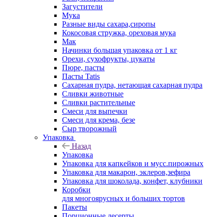
Загустители
Мука
Разные виды сахара,сиропы
Кокосовая стружка, ореховая мука
Мак
Начинки большая упаковка от 1 кг
Орехи, сухофрукты, цукаты
Пюре, пасты
Пасты Tatis
Сахарная пудра, нетающая сахарная пудра
Сливки животные
Сливки растительные
Смеси для выпечки
Смеси для крема, безе
Сыр творожный
Упаковка
Назад
Упаковка
Упаковка для капкейков и мусс.пирожных
Упаковка для макарон, эклеров,зефира
Упаковка для шоколада, конфет, клубники
Коробки
для многоярусных и больших тортов
Пакеты
Порционные десерты