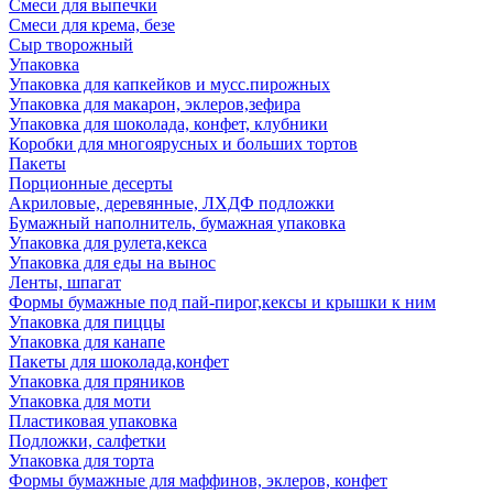
Смеси для выпечки
Смеси для крема, безе
Сыр творожный
Упаковка
Упаковка для капкейков и мусс.пирожных
Упаковка для макарон, эклеров,зефира
Упаковка для шоколада, конфет, клубники
Коробки для многоярусных и больших тортов
Пакеты
Порционные десерты
Акриловые, деревянные, ЛХДФ подложки
Бумажный наполнитель, бумажная упаковка
Упаковка для рулета,кекса
Упаковка для еды на вынос
Ленты, шпагат
Формы бумажные под пай-пирог,кексы и крышки к ним
Упаковка для пиццы
Упаковка для канапе
Пакеты для шоколада,конфет
Упаковка для пряников
Упаковка для моти
Пластиковая упаковка
Подложки, салфетки
Упаковка для торта
Формы бумажные для маффинов, эклеров, конфет