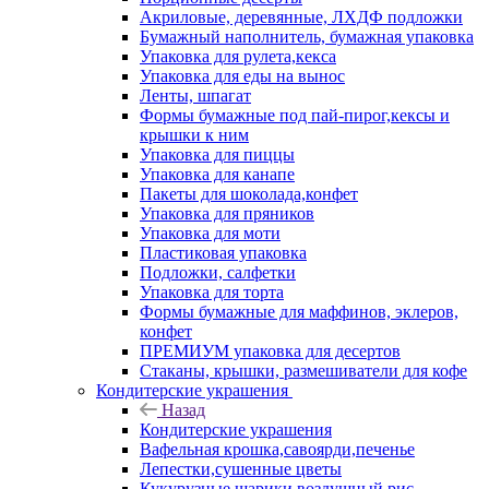
Акриловые, деревянные, ЛХДФ подложки
Бумажный наполнитель, бумажная упаковка
Упаковка для рулета,кекса
Упаковка для еды на вынос
Ленты, шпагат
Формы бумажные под пай-пирог,кексы и
крышки к ним
Упаковка для пиццы
Упаковка для канапе
Пакеты для шоколада,конфет
Упаковка для пряников
Упаковка для моти
Пластиковая упаковка
Подложки, салфетки
Упаковка для торта
Формы бумажные для маффинов, эклеров,
конфет
ПРЕМИУМ упаковка для десертов
Стаканы, крышки, размешиватели для кофе
Кондитерские украшения
Назад
Кондитерские украшения
Вафельная крошка,савоярди,печенье
Лепестки,сушенные цветы
Кукурузные шарики,воздушный рис