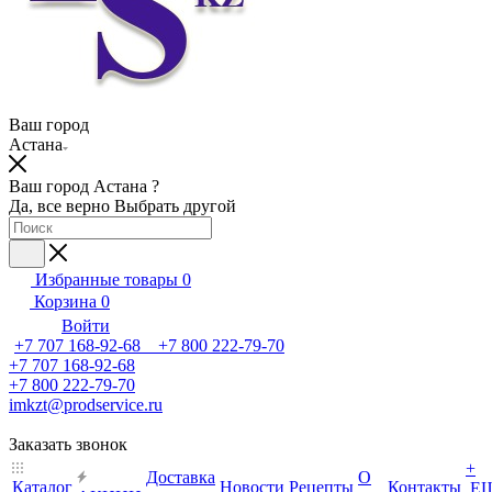
Ваш город
Астана
Ваш город Астана ?
Да, все верно
Выбрать другой
Избранные товары
0
Корзина
0
Войти
+7 707 168-92-68 +7 800 222-79-70
+7 707 168-92-68
+7 800 222-79-70
imkzt@prodservice.ru
Заказать звонок
+
Доставка
О
Каталог
Новости
Рецепты
Контакты
Е