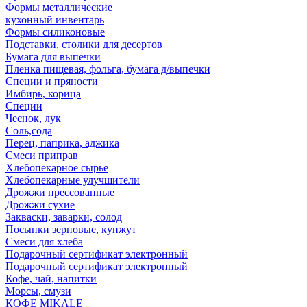
Формы металлические
кухонный инвентарь
Формы силиконовые
Подставки, столики для десертов
Бумага для выпечки
Пленка пищевая, фольга, бумага д/выпечки
Специи и пряности
Имбирь, корица
Специи
Чеснок, лук
Соль,сода
Перец, паприка, аджика
Смеси приправ
Хлебопекарное сырье
Хлебопекарные улучшители
Дрожжи прессованные
Дрожжи сухие
Закваски, заварки, солод
Посыпки зерновые, кунжут
Смеси для хлеба
Подарочный сертификат электронный
Подарочный сертификат электронный
Кофе, чай, напитки
Морсы, смузи
КОФЕ MIKALE