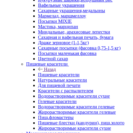
Вафельные украшения
Сахарные украшения,медальоны
Мармелад, маршмеллоу
Посыпки MIXIE
Мастика, марципан
Миндальные, арахисовые лепестки
Сахарная и вафельная печать, бумага
Драже зерновое (1-1,5кг)
Сахарные посыпки (фасовка 0,75-1,5 кг)
Посыпки маленькая фасовка
Цветной сахар
Пищевые красители
Назад
Пищевые красители
Натуральные красители
Для пищевой печати
Красители с распылителем
Водорастворимые красители сухие
Гелевые красители
Водорастворимые красители гелевые
Жирорастворимые красители гелевые
Пищ.фломастеры
Пищевые блестки (кандурин), пищ.золото
Жирорастворимые красители сухие