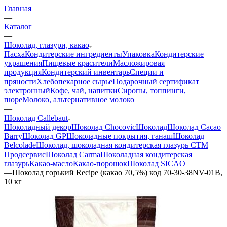
Главная
—
Каталог
—
Шоколад, глазури, какао
Пасха
Кондитерские ингредиенты
Упаковка
Кондитерские
украшения
Пищевые красители
Масложировая
продукция
Кондитерский инвентарь
Специи и
пряности
Хлебопекарное сырье
Подарочный сертификат
электронный
Кофе, чай, напитки
Сиропы, топпинги,
пюре
Молоко, альтернативное молоко
—
Шоколад Callebaut
Шоколадный декор
Шоколад Chocovic
Шоколад
Шоколад Cacao
Barry
Шоколад GP
Шоколадные покрытия, ганаш
Шоколад
Belcolade
Шоколад, шоколадная кондитерская глазурь СТМ
Продсервис
Шоколад Carma
Шоколадная кондитерская
глазурь
Какао-масло
Какао-порошок
Шоколад SICAO
—
Шоколад горький Recipe (какао 70,5%) код 70-30-38NV-01B,
10 кг