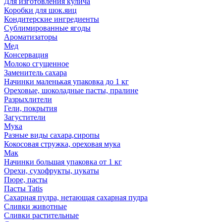
Для изготовления кулича
Коробки для шок.яиц
Кондитерские ингредиенты
Сублимированные ягоды
Ароматизаторы
Мед
Консервация
Молоко сгущенное
Заменитель сахара
Начинки маленькая упаковка до 1 кг
Ореховые, шоколадные пасты, пралине
Разрыхлители
Гели, покрытия
Загустители
Мука
Разные виды сахара,сиропы
Кокосовая стружка, ореховая мука
Мак
Начинки большая упаковка от 1 кг
Орехи, сухофрукты, цукаты
Пюре, пасты
Пасты Tatis
Сахарная пудра, нетающая сахарная пудра
Сливки животные
Сливки растительные