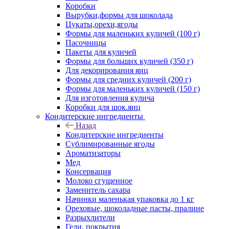
Коробки
Вырубки,формы для шоколада
Цукаты,орехи,ягоды
Формы для маленьких куличей (100 г)
Пасочницы
Пакеты для куличей
Формы для больших куличей (350 г)
Для декорирования яиц
Формы для средних куличей (200 г)
Формы для маленьких куличей (150 г)
Для изготовления кулича
Коробки для шок.яиц
Кондитерские ингредиенты
Назад
Кондитерские ингредиенты
Сублимированные ягоды
Ароматизаторы
Мед
Консервация
Молоко сгущенное
Заменитель сахара
Начинки маленькая упаковка до 1 кг
Ореховые, шоколадные пасты, пралине
Разрыхлители
Гели, покрытия