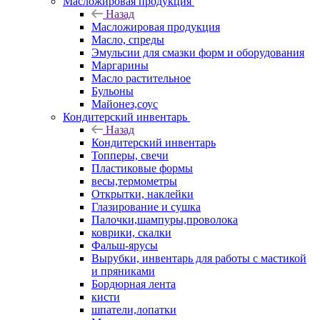
Масложировая продукция
Назад
Масложировая продукция
Масло, спреды
Эмульсии для смазки форм и оборудования
Маргарины
Масло растительное
Бульоны
Майонез,соус
Кондитерский инвентарь
Назад
Кондитерский инвентарь
Топперы, свечи
Пластиковые формы
весы,термометры
Открытки, наклейки
Глазирование и сушка
Палочки,шампуры,проволока
коврики, скалки
Фальш-ярусы
Вырубки, инвентарь для работы с мастикой
и пряниками
Бордюрная лента
кисти
шпатели,лопатки