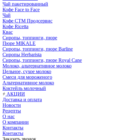
Чай пакетированный
Кофе Face to Face
Чай
Кофе СТМ Продсервис
Кофе Ricetta
Квас
Сиропы, топпинги, пюре
Пюре MIKALE
Сиропы, топпинги, пюре Barline
Сиропы Herbarista
Сиропы, топпинги, пюре Royal Cane
Молоко, альтернативное молоко
Цельное, сухое молоко
Смеси для мороженого
Альтернативное молоко
Коктейль молочный
АКЦИИ
Доставка и оплата
Новости
Рецепты
О нас
О компании
Контакты
Контакты
Заказать звонок