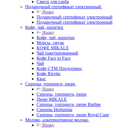
Смеси для хлеба
Подарочный сертификат электронный
Назад
Подарочный сертификат электронный
Подарочный сертификат электронный
Кофе, чай, напитки
Назад
Кофе, чай, напитки
Морсы, смузи
КОФЕ MIKALE
Чай пакетированный
Кофе Face to Face
Чай
Кофе СТМ Продсервис
Кофе Ricetta
Квас
Сиропы, топпинги, пюре
Назад
Сиропы, топпинги, пюре
Пюре MIKALE
Сиропы, топпинги, пюре Barline
Сиропы Herbarista
Сиропы, топпинги, пюре Royal Cane
Молоко, альтернативное молоко
Назад