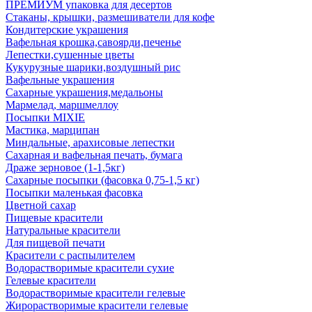
ПРЕМИУМ упаковка для десертов
Стаканы, крышки, размешиватели для кофе
Кондитерские украшения
Вафельная крошка,савоярди,печенье
Лепестки,сушенные цветы
Кукурузные шарики,воздушный рис
Вафельные украшения
Сахарные украшения,медальоны
Мармелад, маршмеллоу
Посыпки MIXIE
Мастика, марципан
Миндальные, арахисовые лепестки
Сахарная и вафельная печать, бумага
Драже зерновое (1-1,5кг)
Сахарные посыпки (фасовка 0,75-1,5 кг)
Посыпки маленькая фасовка
Цветной сахар
Пищевые красители
Натуральные красители
Для пищевой печати
Красители с распылителем
Водорастворимые красители сухие
Гелевые красители
Водорастворимые красители гелевые
Жирорастворимые красители гелевые