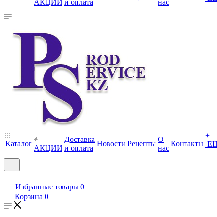
АКЦИИ
и оплата
нас
+
Доставка
О
Каталог
Новости
Рецепты
Контакты
Е
АКЦИИ
и оплата
нас
Избранные товары
0
Корзина
0