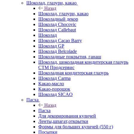
Шоколад, глазури, какао
Назад
Шоколад, глазури, какао
Шоколадный декор
Шоколад Chocovic
Шоколад Callebaut
Шоколад
Шоколад Cacao Barry
Шоколад GP
Шоколад Belcolade
Шоколадные покрытия, ганаш
Шоколад, шоколадная кондитерская глазурь
СТМ Продсервис
Шоколадная кондитерская глазурь
Шоколад Carma
Какао-масло
Какао-порошок
Шоколад SICAO
Пасха
Назад
Пасха
Для декорирования куличей
Ленты,шпагат,открытки
Формы для больших куличей (550 г)
Посыпки