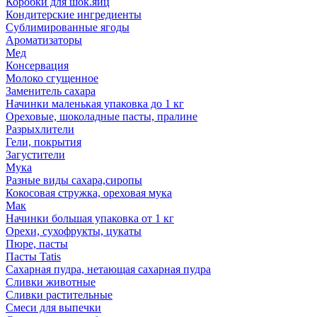
Коробки для шок.яиц
Кондитерские ингредиенты
Сублимированные ягоды
Ароматизаторы
Мед
Консервация
Молоко сгущенное
Заменитель сахара
Начинки маленькая упаковка до 1 кг
Ореховые, шоколадные пасты, пралине
Разрыхлители
Гели, покрытия
Загустители
Мука
Разные виды сахара,сиропы
Кокосовая стружка, ореховая мука
Мак
Начинки большая упаковка от 1 кг
Орехи, сухофрукты, цукаты
Пюре, пасты
Пасты Tatis
Сахарная пудра, нетающая сахарная пудра
Сливки животные
Сливки растительные
Смеси для выпечки