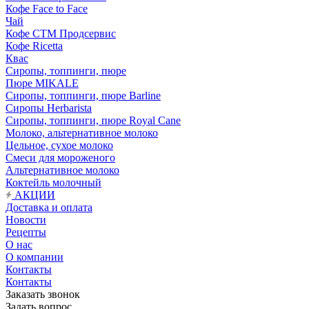
Кофе Face to Face
Чай
Кофе СТМ Продсервис
Кофе Ricetta
Квас
Сиропы, топпинги, пюре
Пюре MIKALE
Сиропы, топпинги, пюре Barline
Сиропы Herbarista
Сиропы, топпинги, пюре Royal Cane
Молоко, альтернативное молоко
Цельное, сухое молоко
Смеси для мороженого
Альтернативное молоко
Коктейль молочный
АКЦИИ
Доставка и оплата
Новости
Рецепты
О нас
О компании
Контакты
Контакты
Заказать звонок
Задать вопрос