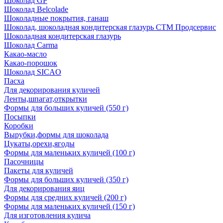
Шоколад GP
Шоколад Belcolade
Шоколадные покрытия, ганаш
Шоколад, шоколадная кондитерская глазурь СТМ Продсервис
Шоколадная кондитерская глазурь
Шоколад Carma
Какао-масло
Какао-порошок
Шоколад SICAO
Пасха
Для декорирования куличей
Ленты,шпагат,открытки
Формы для больших куличей (550 г)
Посыпки
Коробки
Вырубки,формы для шоколада
Цукаты,орехи,ягоды
Формы для маленьких куличей (100 г)
Пасочницы
Пакеты для куличей
Формы для больших куличей (350 г)
Для декорирования яиц
Формы для средних куличей (200 г)
Формы для маленьких куличей (150 г)
Для изготовления кулича