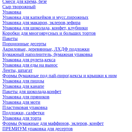
Смеси для крема, безе
Сыр творожный
Упаковка
Упаковка для капкейков и мусс.пирожных
Упаковка для макарон, эклеров,зефира
Упаковка для шоколада, конфет, клубники
Коробки для многоярусных и больших тортов
Пакеты
Порционные десерты
Акриловые, деревянные, ЛХДФ подложки
Бумажный наполнитель, бумажная упаковка
Упаковка для рулета,кекса
Упаковка для еды на вынос
Ленты, шпагат
Формы бумажные под пай-пирог,кексы и крышки к ним
Упаковка для пиццы
Упаковка для канапе
Пакеты для шоколада,конфет
Упаковка для пряников
Упаковка для моти
Пластиковая упаковка
Подложки, салфетки
Упаковка для торта
Формы бумажные для маффинов, эклеров, конфет
ПРЕМИУМ упаковка для десертов