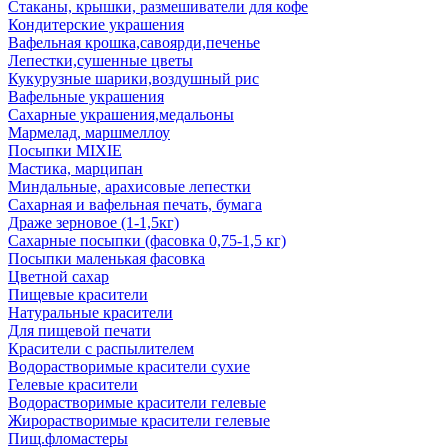
Стаканы, крышки, размешиватели для кофе
Кондитерские украшения
Вафельная крошка,савоярди,печенье
Лепестки,сушенные цветы
Кукурузные шарики,воздушный рис
Вафельные украшения
Сахарные украшения,медальоны
Мармелад, маршмеллоу
Посыпки MIXIE
Мастика, марципан
Миндальные, арахисовые лепестки
Сахарная и вафельная печать, бумага
Драже зерновое (1-1,5кг)
Сахарные посыпки (фасовка 0,75-1,5 кг)
Посыпки маленькая фасовка
Цветной сахар
Пищевые красители
Натуральные красители
Для пищевой печати
Красители с распылителем
Водорастворимые красители сухие
Гелевые красители
Водорастворимые красители гелевые
Жирорастворимые красители гелевые
Пищ.фломастеры