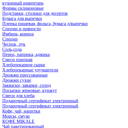
кухонный инвентарь
Формы силиконовые
Подставки, столики для десертов
Бумага для выпечки
Пленка пищевая, фольга, бумага д/выпечки
Специи и пряности
Имбирь, корица
Специи
Чеснок, лук
Соль,сода
Перец, паприка, аджика
Смеси приправ
Хлебопекарное сырье
Хлебопекарные улучшители
Дрожжи прессованные
Дрожжи сухие
Закваски, заварки, солод
Посыпки зерновые, кунжут
Смеси для хлеба
Подарочный сертификат электронный
Подарочный сертификат электронный
Кофе, чай, напитки
Морсы, смузи
КОФЕ MIKALE
Чай пакетированный