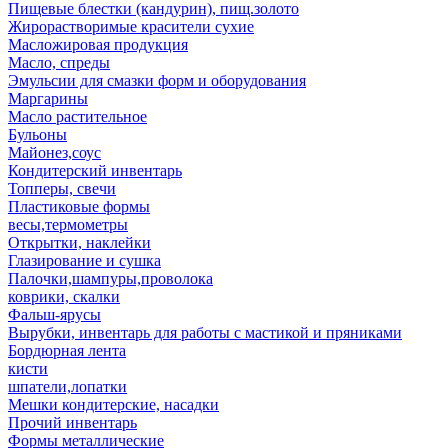
Пищевые блестки (кандурин), пищ.золото
Жирорастворимые красители сухие
Масложировая продукция
Масло, спреды
Эмульсии для смазки форм и оборудования
Маргарины
Масло растительное
Бульоны
Майонез,соус
Кондитерский инвентарь
Топперы, свечи
Пластиковые формы
весы,термометры
Открытки, наклейки
Глазирование и сушка
Палочки,шампуры,проволока
коврики, скалки
Фальш-ярусы
Вырубки, инвентарь для работы с мастикой и пряниками
Бордюрная лента
кисти
шпатели,лопатки
Мешки кондитерские, насадки
Прочий инвентарь
Формы металлические