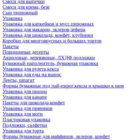
Смеси для выпечки
Смеси для крема, безе
Сыр творожный
Упаковка
Упаковка для капкейков и мусс.пирожных
Упаковка для макарон, эклеров,зефира
Упаковка для шоколада, конфет, клубники
Коробки для многоярусных и больших тортов
Пакеты
Порционные десерты
Акриловые, деревянные, ЛХДФ подложки
Бумажный наполнитель, бумажная упаковка
Упаковка для рулета,кекса
Упаковка для еды на вынос
Ленты, шпагат
Формы бумажные под пай-пирог,кексы и крышки к ним
Упаковка для пиццы
Упаковка для канапе
Пакеты для шоколада,конфет
Упаковка для пряников
Упаковка для моти
Пластиковая упаковка
Подложки, салфетки
Упаковка для торта
Формы бумажные для маффинов, эклеров, конфет