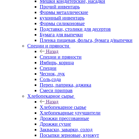
Мешки кондитерские, насадки
Прочий инвентарь
Формы металлические
кухонный инвентарь
Формы силиконовые
Подставки, столики для десертов
Бумага для выпечки
Пленка пищевая, фольга, бумага д/выпечки
Специи и пряности
Назад
Специи и пряности
Имбирь, корица
Специи
Чеснок, лук
Соль,сода
Перец, паприка, аджика
Смеси приправ
Хлебопекарное сырье
Назад
Хлебопекарное сырье
Хлебопекарные улучшители
Дрожжи прессованные
Дрожжи сухие
Закваски, заварки, солод
Посыпки зерновые, кунжут