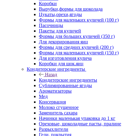
Коробки
Вырубки,формы для шоколада
Цукаты,орехи,ягоды
Формы для маленьких куличей (100 г)
Пасочницы
Пакеты для куличей
Формы для больших куличей (350 г)
Для декорирования яиц
Формы для средних куличей (200 г)
Формы для маленьких куличей (150 г)
Для изготовления кулича
Коробки для шок.яиц
Кондитерские ингредиенты
Назад
Кондитерские ингредиенты
Сублимированные ягоды
Ароматизаторы
Мед
Консервация
Молоко сгущенное
Заменитель сахара
Начинки маленькая упаковка до 1 кг
Ореховые, шоколадные пасты, пралине
Разрыхлители
Гели, покрытия