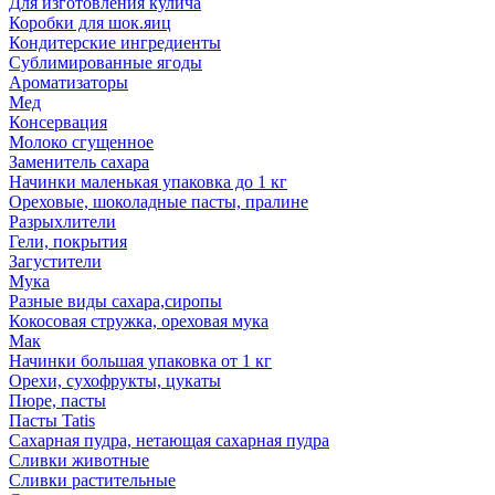
Для изготовления кулича
Коробки для шок.яиц
Кондитерские ингредиенты
Сублимированные ягоды
Ароматизаторы
Мед
Консервация
Молоко сгущенное
Заменитель сахара
Начинки маленькая упаковка до 1 кг
Ореховые, шоколадные пасты, пралине
Разрыхлители
Гели, покрытия
Загустители
Мука
Разные виды сахара,сиропы
Кокосовая стружка, ореховая мука
Мак
Начинки большая упаковка от 1 кг
Орехи, сухофрукты, цукаты
Пюре, пасты
Пасты Tatis
Сахарная пудра, нетающая сахарная пудра
Сливки животные
Сливки растительные