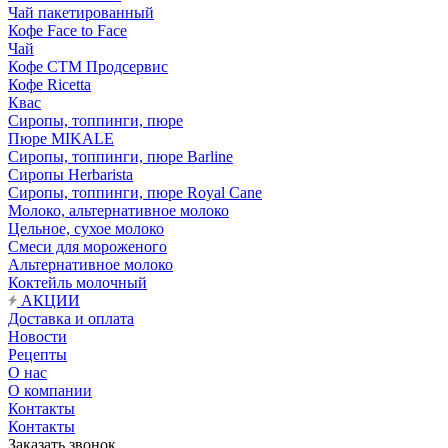
Чай пакетированный
Кофе Face to Face
Чай
Кофе СТМ Продсервис
Кофе Ricetta
Квас
Сиропы, топпинги, пюре
Пюре MIKALE
Сиропы, топпинги, пюре Barline
Сиропы Herbarista
Сиропы, топпинги, пюре Royal Cane
Молоко, альтернативное молоко
Цельное, сухое молоко
Смеси для мороженого
Альтернативное молоко
Коктейль молочный
АКЦИИ
Доставка и оплата
Новости
Рецепты
О нас
О компании
Контакты
Контакты
Заказать звонок