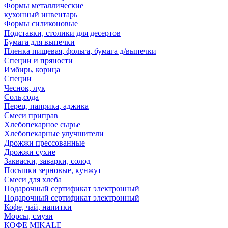
Формы металлические
кухонный инвентарь
Формы силиконовые
Подставки, столики для десертов
Бумага для выпечки
Пленка пищевая, фольга, бумага д/выпечки
Специи и пряности
Имбирь, корица
Специи
Чеснок, лук
Соль,сода
Перец, паприка, аджика
Смеси приправ
Хлебопекарное сырье
Хлебопекарные улучшители
Дрожжи прессованные
Дрожжи сухие
Закваски, заварки, солод
Посыпки зерновые, кунжут
Смеси для хлеба
Подарочный сертификат электронный
Подарочный сертификат электронный
Кофе, чай, напитки
Морсы, смузи
КОФЕ MIKALE