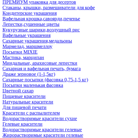
ПРЕМИУМ упаковка для десертов
Стаканы, крышки, размешиватели для кофе
Кондитерские украшения
Вафельная крошка,савоярди,печенье
Лепестки,сушенные цветы
Кукурузные шарики,воздушный рис
Вафельные украшения
Сахарные украшения,медальоны
Мармелад, маршмеллоу
Посыпки MIXIE
Мастика, марципан
Миндальные, арахисовые лепестки
Сахарная и вафельная печать, бумага
Драже зерновое (1-1,5кг)
Сахарные посыпки (фасовка 0,75-1,5 кг)
Посыпки маленькая фасовка
Цветной сахар
Пищевые красители
Натуральные красители
Для пищевой печати
Красители с распылителем
Водорастворимые красители сухие
Гелевые красители
Водорастворимые красители гелевые
Жирорастворимые красители гелевые