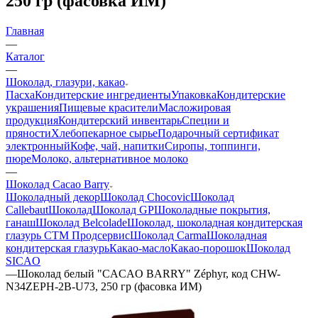
250 гр (фасовка ИМ)
Главная
—
Каталог
—
Шоколад, глазури, какао
Пасха
Кондитерские ингредиенты
Упаковка
Кондитерские
украшения
Пищевые красители
Масложировая
продукция
Кондитерский инвентарь
Специи и
пряности
Хлебопекарное сырье
Подарочный сертификат
электронный
Кофе, чай, напитки
Сиропы, топпинги,
пюре
Молоко, альтернативное молоко
—
Шоколад Cacao Barry
Шоколадный декор
Шоколад Chocovic
Шоколад
Callebaut
Шоколад
Шоколад GP
Шоколадные покрытия,
ганаш
Шоколад Belcolade
Шоколад, шоколадная кондитерская
глазурь СТМ Продсервис
Шоколад Carma
Шоколадная
кондитерская глазурь
Какао-масло
Какао-порошок
Шоколад
SICAO
—
Шоколад белый "CACAO BARRY" Zéphyr, код CHW-
N34ZEPH-2B-U73, 250 гр (фасовка ИМ)