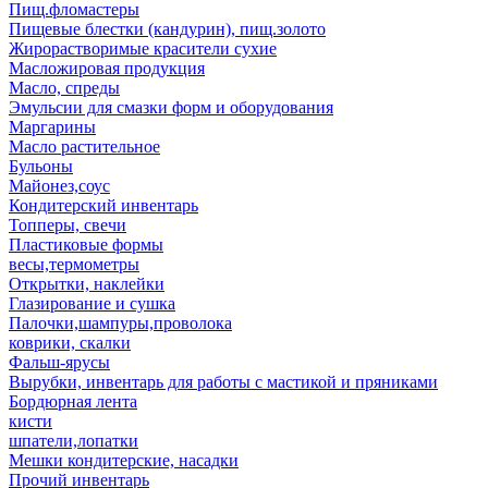
Пищ.фломастеры
Пищевые блестки (кандурин), пищ.золото
Жирорастворимые красители сухие
Масложировая продукция
Масло, спреды
Эмульсии для смазки форм и оборудования
Маргарины
Масло растительное
Бульоны
Майонез,соус
Кондитерский инвентарь
Топперы, свечи
Пластиковые формы
весы,термометры
Открытки, наклейки
Глазирование и сушка
Палочки,шампуры,проволока
коврики, скалки
Фальш-ярусы
Вырубки, инвентарь для работы с мастикой и пряниками
Бордюрная лента
кисти
шпатели,лопатки
Мешки кондитерские, насадки
Прочий инвентарь