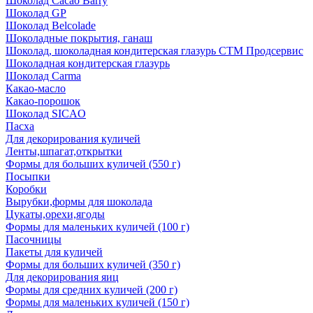
Шоколад Cacao Barry
Шоколад GP
Шоколад Belcolade
Шоколадные покрытия, ганаш
Шоколад, шоколадная кондитерская глазурь СТМ Продсервис
Шоколадная кондитерская глазурь
Шоколад Carma
Какао-масло
Какао-порошок
Шоколад SICAO
Пасха
Для декорирования куличей
Ленты,шпагат,открытки
Формы для больших куличей (550 г)
Посыпки
Коробки
Вырубки,формы для шоколада
Цукаты,орехи,ягоды
Формы для маленьких куличей (100 г)
Пасочницы
Пакеты для куличей
Формы для больших куличей (350 г)
Для декорирования яиц
Формы для средних куличей (200 г)
Формы для маленьких куличей (150 г)