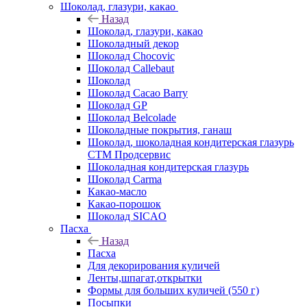
Шоколад, глазури, какао
Назад
Шоколад, глазури, какао
Шоколадный декор
Шоколад Chocovic
Шоколад Callebaut
Шоколад
Шоколад Cacao Barry
Шоколад GP
Шоколад Belcolade
Шоколадные покрытия, ганаш
Шоколад, шоколадная кондитерская глазурь
СТМ Продсервис
Шоколадная кондитерская глазурь
Шоколад Carma
Какао-масло
Какао-порошок
Шоколад SICAO
Пасха
Назад
Пасха
Для декорирования куличей
Ленты,шпагат,открытки
Формы для больших куличей (550 г)
Посыпки