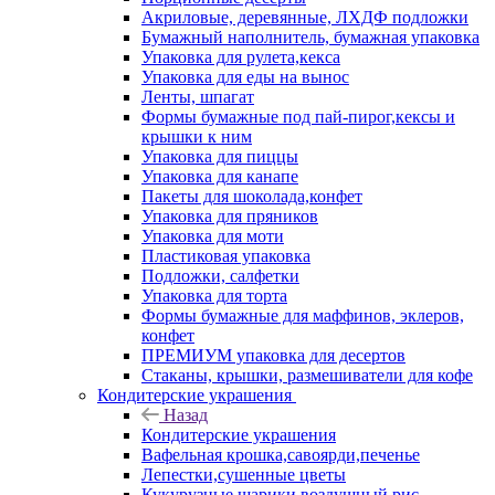
Акриловые, деревянные, ЛХДФ подложки
Бумажный наполнитель, бумажная упаковка
Упаковка для рулета,кекса
Упаковка для еды на вынос
Ленты, шпагат
Формы бумажные под пай-пирог,кексы и
крышки к ним
Упаковка для пиццы
Упаковка для канапе
Пакеты для шоколада,конфет
Упаковка для пряников
Упаковка для моти
Пластиковая упаковка
Подложки, салфетки
Упаковка для торта
Формы бумажные для маффинов, эклеров,
конфет
ПРЕМИУМ упаковка для десертов
Стаканы, крышки, размешиватели для кофе
Кондитерские украшения
Назад
Кондитерские украшения
Вафельная крошка,савоярди,печенье
Лепестки,сушенные цветы
Кукурузные шарики,воздушный рис