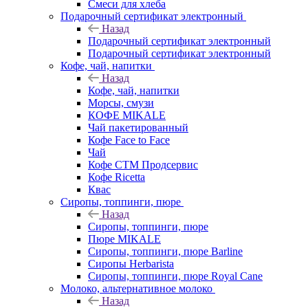
Смеси для хлеба
Подарочный сертификат электронный
Назад
Подарочный сертификат электронный
Подарочный сертификат электронный
Кофе, чай, напитки
Назад
Кофе, чай, напитки
Морсы, смузи
КОФЕ MIKALE
Чай пакетированный
Кофе Face to Face
Чай
Кофе СТМ Продсервис
Кофе Ricetta
Квас
Сиропы, топпинги, пюре
Назад
Сиропы, топпинги, пюре
Пюре MIKALE
Сиропы, топпинги, пюре Barline
Сиропы Herbarista
Сиропы, топпинги, пюре Royal Cane
Молоко, альтернативное молоко
Назад