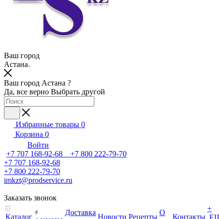
Ваш город
Астана
Ваш город Астана ?
Да, все верно
Выбрать другой
Избранные товары
0
Корзина
0
Войти
+7 707 168-92-68 +7 800 222-79-70
+7 707 168-92-68
+7 800 222-79-70
imkzt@prodservice.ru
Заказать звонок
+
Доставка
О
Каталог
Новости
Рецепты
Контакты
Е