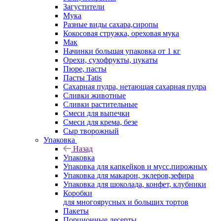
Загустители
Мука
Разные виды сахара,сиропы
Кокосовая стружка, ореховая мука
Мак
Начинки большая упаковка от 1 кг
Орехи, сухофрукты, цукаты
Пюре, пасты
Пасты Tatis
Сахарная пудра, нетающая сахарная пудра
Сливки животные
Сливки растительные
Смеси для выпечки
Смеси для крема, безе
Сыр творожный
Упаковка
Назад
Упаковка
Упаковка для капкейков и мусс.пирожных
Упаковка для макарон, эклеров,зефира
Упаковка для шоколада, конфет, клубники
Коробки
для многоярусных и больших тортов
Пакеты
Порционные десерты