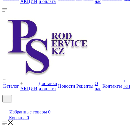
АКЦИИ
и оплата
нас
+
Доставка
О
Каталог
Новости
Рецепты
Контакты
Е
АКЦИИ
и оплата
нас
Избранные товары
0
Корзина
0