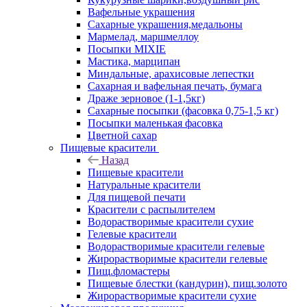
Вафельные украшения
Сахарные украшения,медальоны
Мармелад, маршмеллоу
Посыпки MIXIE
Мастика, марципан
Миндальные, арахисовые лепестки
Сахарная и вафельная печать, бумага
Драже зерновое (1-1,5кг)
Сахарные посыпки (фасовка 0,75-1,5 кг)
Посыпки маленькая фасовка
Цветной сахар
Пищевые красители
Назад
Пищевые красители
Натуральные красители
Для пищевой печати
Красители с распылителем
Водорастворимые красители сухие
Гелевые красители
Водорастворимые красители гелевые
Жирорастворимые красители гелевые
Пищ.фломастеры
Пищевые блестки (кандурин), пищ.золото
Жирорастворимые красители сухие