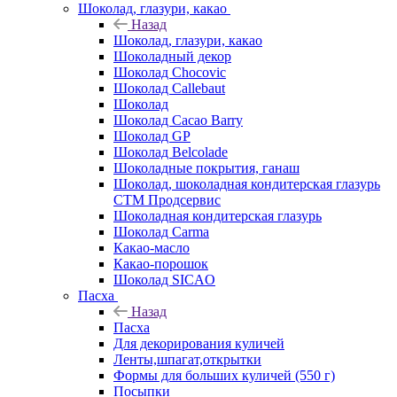
Шоколад, глазури, какао
Назад
Шоколад, глазури, какао
Шоколадный декор
Шоколад Chocovic
Шоколад Callebaut
Шоколад
Шоколад Cacao Barry
Шоколад GP
Шоколад Belcolade
Шоколадные покрытия, ганаш
Шоколад, шоколадная кондитерская глазурь
СТМ Продсервис
Шоколадная кондитерская глазурь
Шоколад Carma
Какао-масло
Какао-порошок
Шоколад SICAO
Пасха
Назад
Пасха
Для декорирования куличей
Ленты,шпагат,открытки
Формы для больших куличей (550 г)
Посыпки