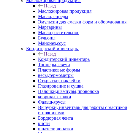
Масложировая продукция
Назад
Масложировая продукция
Масло, спреды
Эмульсии для смазки форм и оборудования
Маргарины
Масло растительное
Бульоны
Майонез,соус
Кондитерский инвентарь
Назад
Кондитерский инвентарь
Топперы, свечи
Пластиковые формы
весы,термометры
Открытки, наклейки
Глазирование и сушка
Палочки,шампуры,проволока
коврики, скалки
Фальш-ярусы
Вырубки, инвентарь для работы с мастикой
и пряниками
Бордюрная лента
кисти
шпатели,лопатки