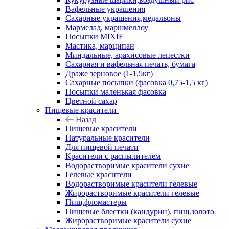
Вафельные украшения
Сахарные украшения,медальоны
Мармелад, маршмеллоу
Посыпки MIXIE
Мастика, марципан
Миндальные, арахисовые лепестки
Сахарная и вафельная печать, бумага
Драже зерновое (1-1,5кг)
Сахарные посыпки (фасовка 0,75-1,5 кг)
Посыпки маленькая фасовка
Цветной сахар
Пищевые красители
Назад
Пищевые красители
Натуральные красители
Для пищевой печати
Красители с распылителем
Водорастворимые красители сухие
Гелевые красители
Водорастворимые красители гелевые
Жирорастворимые красители гелевые
Пищ.фломастеры
Пищевые блестки (кандурин), пищ.золото
Жирорастворимые красители сухие