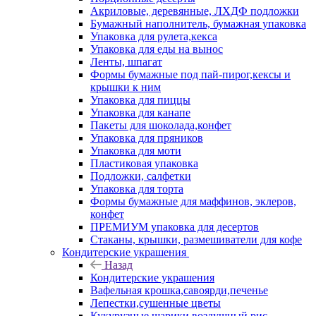
Акриловые, деревянные, ЛХДФ подложки
Бумажный наполнитель, бумажная упаковка
Упаковка для рулета,кекса
Упаковка для еды на вынос
Ленты, шпагат
Формы бумажные под пай-пирог,кексы и
крышки к ним
Упаковка для пиццы
Упаковка для канапе
Пакеты для шоколада,конфет
Упаковка для пряников
Упаковка для моти
Пластиковая упаковка
Подложки, салфетки
Упаковка для торта
Формы бумажные для маффинов, эклеров,
конфет
ПРЕМИУМ упаковка для десертов
Стаканы, крышки, размешиватели для кофе
Кондитерские украшения
Назад
Кондитерские украшения
Вафельная крошка,савоярди,печенье
Лепестки,сушенные цветы
Кукурузные шарики,воздушный рис