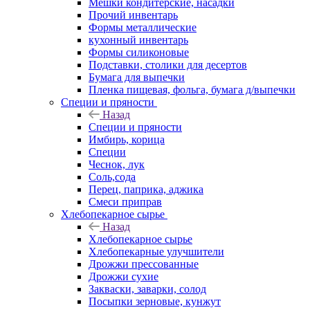
Мешки кондитерские, насадки
Прочий инвентарь
Формы металлические
кухонный инвентарь
Формы силиконовые
Подставки, столики для десертов
Бумага для выпечки
Пленка пищевая, фольга, бумага д/выпечки
Специи и пряности
Назад
Специи и пряности
Имбирь, корица
Специи
Чеснок, лук
Соль,сода
Перец, паприка, аджика
Смеси приправ
Хлебопекарное сырье
Назад
Хлебопекарное сырье
Хлебопекарные улучшители
Дрожжи прессованные
Дрожжи сухие
Закваски, заварки, солод
Посыпки зерновые, кунжут