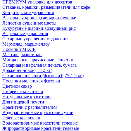
ПРЕМИУМ упаковка для десертов
Стаканы, крышки, размешиватели для кофе
Кондитерские украшения
Вафельная крошка,савоярди,печенье
Лепестки,сушенные цветы
Кукурузные шарики,воздушный рис
Вафельные украшения
Сахарные украшения,медальоны
Мармелад, маршмеллоу
Посыпки MIXIE
Мастика, марципан
Миндальные, арахисовые лепестки
Сахарная и вафельная печать, бумага
Драже зерновое (1-1,5кг)
Сахарные посыпки (фасовка 0,75-1,5 кг)
Посыпки маленькая фасовка
Цветной сахар
Пищевые красители
Натуральные красители
Для пищевой печати
Красители с распылителем
Водорастворимые красители сухие
Гелевые красители
Водорастворимые красители гелевые
Жирорастворимые красители гелевые