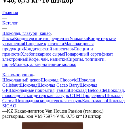
V46, 0,75 кг*10 шт/кор
Главная
—
Каталог
—
Шоколад, глазури, какао
Пасха
Кондитерские ингредиенты
Упаковка
Кондитерские
украшения
Пищевые красители
Масложировая
продукция
Кондитерский инвентарь
Специи и
пряности
Хлебопекарное сырье
Подарочный сертификат
электронный
Кофе, чай, напитки
Сиропы, топпинги,
пюре
Молоко, альтернативное молоко
—
Какао-порошок
Шоколадный декор
Шоколад Chocovic
Шоколад
Callebaut
Шоколад
Шоколад Cacao Barry
Шоколад
GP
Шоколадные покрытия, ганаш
Шоколад Belcolade
Шоколад,
шоколадная кондитерская глазурь СТМ Продсервис
Шоколад
Carma
Шоколадная кондитерская глазурь
Какао-масло
Шоколад
SICAO
—
KZ Какао-напиток Van Houten Passion (тем.шок.)
растворим., код VM-75974-V46, 0,75 кг*10 шт/кор