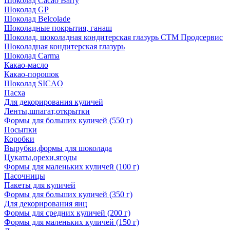
Шоколад Cacao Barry
Шоколад GP
Шоколад Belcolade
Шоколадные покрытия, ганаш
Шоколад, шоколадная кондитерская глазурь СТМ Продсервис
Шоколадная кондитерская глазурь
Шоколад Carma
Какао-масло
Какао-порошок
Шоколад SICAO
Пасха
Для декорирования куличей
Ленты,шпагат,открытки
Формы для больших куличей (550 г)
Посыпки
Коробки
Вырубки,формы для шоколада
Цукаты,орехи,ягоды
Формы для маленьких куличей (100 г)
Пасочницы
Пакеты для куличей
Формы для больших куличей (350 г)
Для декорирования яиц
Формы для средних куличей (200 г)
Формы для маленьких куличей (150 г)