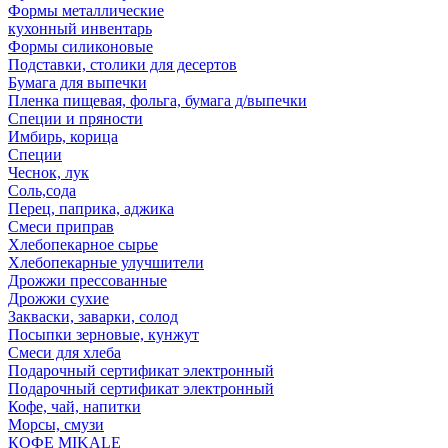
Формы металлические
кухонный инвентарь
Формы силиконовые
Подставки, столики для десертов
Бумага для выпечки
Пленка пищевая, фольга, бумага д/выпечки
Специи и пряности
Имбирь, корица
Специи
Чеснок, лук
Соль,сода
Перец, паприка, аджика
Смеси приправ
Хлебопекарное сырье
Хлебопекарные улучшители
Дрожжи прессованные
Дрожжи сухие
Закваски, заварки, солод
Посыпки зерновые, кунжут
Смеси для хлеба
Подарочный сертификат электронный
Подарочный сертификат электронный
Кофе, чай, напитки
Морсы, смузи
КОФЕ MIKALE