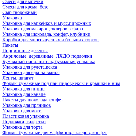
Смеси для выпечки
Смеси для крема, безе
Сыр творожный
Упаковка
Упаковка для капкейков и мусс.пирожных
Упаковка для макарон, эклеров,зефира
Упаковка для шоколада, конфет, клубники
Коробки для многоярусных и больших тортов
Пакеты
Порционные десерты
Акриловые, деревянные, ЛХДФ подложки
Бумажный наполнитель, бумажная упаковка
Упаковка для рулета,кекса
Упаковка для еды на вынос
Ленты, шпагат
Формы бумажные под пай-пирог,кексы и крышки к ним
Упаковка для пиццы
Упаковка для канапе
Пакеты для шоколада,конфет
Упаковка для пряников
Упаковка для моти
Пластиковая упаковка
Подложки, салфетки
Упаковка для торта
Формы бумажные для маффинов, эклеров, конфет