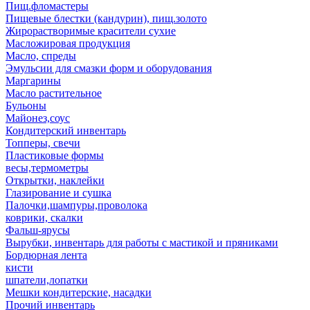
Пищ.фломастеры
Пищевые блестки (кандурин), пищ.золото
Жирорастворимые красители сухие
Масложировая продукция
Масло, спреды
Эмульсии для смазки форм и оборудования
Маргарины
Масло растительное
Бульоны
Майонез,соус
Кондитерский инвентарь
Топперы, свечи
Пластиковые формы
весы,термометры
Открытки, наклейки
Глазирование и сушка
Палочки,шампуры,проволока
коврики, скалки
Фальш-ярусы
Вырубки, инвентарь для работы с мастикой и пряниками
Бордюрная лента
кисти
шпатели,лопатки
Мешки кондитерские, насадки
Прочий инвентарь