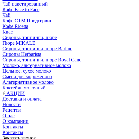
Чай пакетированный
Кофе Face to Face
Чай
Кофе СТМ Продсервис
Кофе Ricetta
Квас
Сиропы, топпинги, пюре
Пюре MIKALE
Сиропы, топпинги, пюре Barline
Сиропы Herbarista
Сиропы, топпинги, пюре Royal Cane
Молоко, альтернативное молоко
Цельное, сухое молоко
Смеси для мороженого
Альтернативное молоко
Коктейль молочный
АКЦИИ
Доставка и оплата
Новости
Рецепты
О нас
О компании
Контакты
Контакты
Заказать звонок