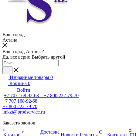
Ваш город
Астана
Ваш город Астана ?
Да, все верно
Выбрать другой
Избранные товары
0
Корзина
0
Войти
+7 707 168-92-68 +7 800 222-79-70
+7 707 168-92-68
+7 800 222-79-70
imkzt@prodservice.ru
Заказать звонок
+
Доставка
О
Каталог
Новости
Рецепты
Контакты
Е