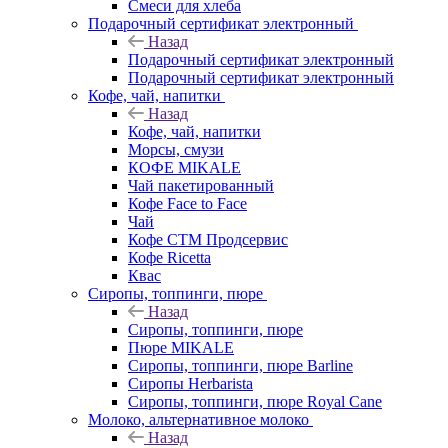
Смеси для хлеба
Подарочный сертификат электронный
Назад
Подарочный сертификат электронный
Подарочный сертификат электронный
Кофе, чай, напитки
Назад
Кофе, чай, напитки
Морсы, смузи
КОФЕ MIKALE
Чай пакетированный
Кофе Face to Face
Чай
Кофе СТМ Продсервис
Кофе Ricetta
Квас
Сиропы, топпинги, пюре
Назад
Сиропы, топпинги, пюре
Пюре MIKALE
Сиропы, топпинги, пюре Barline
Сиропы Herbarista
Сиропы, топпинги, пюре Royal Cane
Молоко, альтернативное молоко
Назад