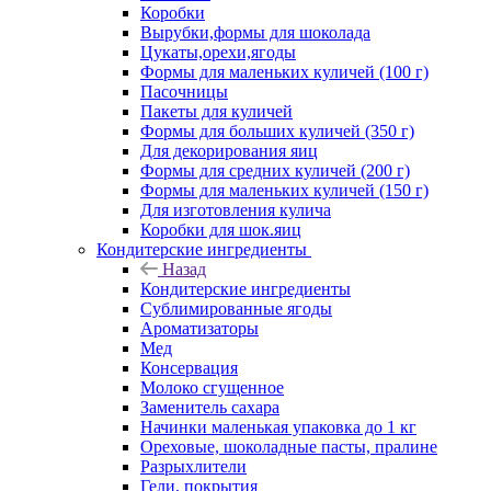
Коробки
Вырубки,формы для шоколада
Цукаты,орехи,ягоды
Формы для маленьких куличей (100 г)
Пасочницы
Пакеты для куличей
Формы для больших куличей (350 г)
Для декорирования яиц
Формы для средних куличей (200 г)
Формы для маленьких куличей (150 г)
Для изготовления кулича
Коробки для шок.яиц
Кондитерские ингредиенты
Назад
Кондитерские ингредиенты
Сублимированные ягоды
Ароматизаторы
Мед
Консервация
Молоко сгущенное
Заменитель сахара
Начинки маленькая упаковка до 1 кг
Ореховые, шоколадные пасты, пралине
Разрыхлители
Гели, покрытия