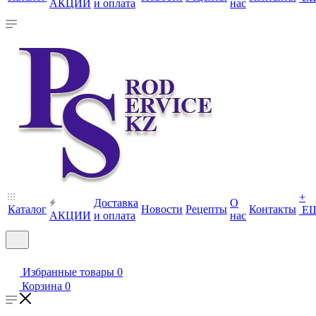
АКЦИИ
и оплата
нас
+
Доставка
О
Каталог
Новости
Рецепты
Контакты
Е
АКЦИИ
и оплата
нас
Избранные товары
0
Корзина
0