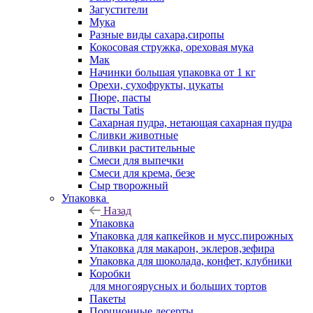
Загустители
Мука
Разные виды сахара,сиропы
Кокосовая стружка, ореховая мука
Мак
Начинки большая упаковка от 1 кг
Орехи, сухофрукты, цукаты
Пюре, пасты
Пасты Tatis
Сахарная пудра, нетающая сахарная пудра
Сливки животные
Сливки растительные
Смеси для выпечки
Смеси для крема, безе
Сыр творожный
Упаковка
Назад
Упаковка
Упаковка для капкейков и мусс.пирожных
Упаковка для макарон, эклеров,зефира
Упаковка для шоколада, конфет, клубники
Коробки
для многоярусных и больших тортов
Пакеты
Порционные десерты