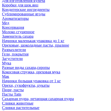
Для изготовления кулича
Коробки для шок.яиц
Кондитерские ингредиенты
Сублимированные ягоды
Ароматизаторы
Мед
Консервация
Молоко сгущенное
Заменитель сахара
Начинки маленькая упаковка до 1 кг
Ореховые, шоколадные пасты, пралине
Разрыхлители
Гели, покрытия
Загустители
Мука
Разные виды сахара,сиропы
Кокосовая стружка, ореховая мука
Мак
Начинки большая упаковка от 1 кг
Орехи, сухофрукты, цукаты
Пюре, пасты
Пасты Tatis
Сахарная пудра, нетающая сахарная пудра
Сливки животные
Сливки растительные