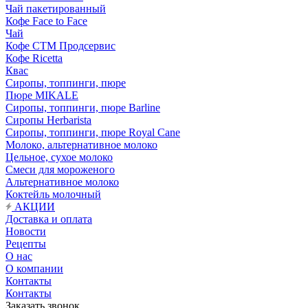
Чай пакетированный
Кофе Face to Face
Чай
Кофе СТМ Продсервис
Кофе Ricetta
Квас
Сиропы, топпинги, пюре
Пюре MIKALE
Сиропы, топпинги, пюре Barline
Сиропы Herbarista
Сиропы, топпинги, пюре Royal Cane
Молоко, альтернативное молоко
Цельное, сухое молоко
Смеси для мороженого
Альтернативное молоко
Коктейль молочный
АКЦИИ
Доставка и оплата
Новости
Рецепты
О нас
О компании
Контакты
Контакты
Заказать звонок