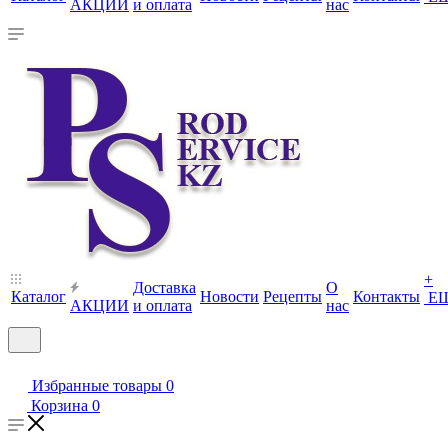
АКЦИИ
и оплата
нас
+
Доставка
О
Каталог
Новости
Рецепты
Контакты
Е
АКЦИИ
и оплата
нас
Избранные товары
0
Корзина
0