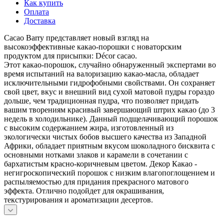
Как купить
Оплата
Доставка
Cacao Barry представляет новый взгляд на
высокоэффективные какао-порошки с новаторским
продуктом для присыпки: Décor cacao.
Этот какао-порошок, случайно обнаруженный экспертами во
время испытаний на валоризацию какао-масла, обладает
исключительными гидрофобными свойствами. Он сохраняет
свой цвет, вкус и внешний вид сухой матовой пудры гораздо
дольше, чем традиционная пудра, что позволяет придать
вашим творениям красивый завершающий штрих какао (до 3
недель в холодильнике). Данный подщелачивающий порошок
с высоким содержанием жира, изготовленный из
экологически чистых бобов высшего качества из Западной
Африки, обладает приятным вкусом шоколадного бисквита с
основными нотками злаков и карамели в сочетании с
бархатистым красно-коричневым цветом. Декор Какао -
негигроскопический порошок с низким влагопоглощением и
распыляемостью для придания прекрасного матового
эффекта. Отлично подойдет для окрашивания,
текстурирования и ароматизации десертов.