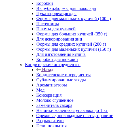
Коробки
Вырубки,формы для шоколада
Цукаты,орехи,ягоды
Формы для маленьких куличей (100 г)
Пасочницы
Пакеты для куличей
Формы для больших куличей (350 г)
Для декорирования яиц
Формы для средних куличей (200 г)
Формы для маленьких куличей (150 г)
Для изготовления кулича
Коробки для шок.яиц
Кондитерские ингредиенты
Назад
Кондитерские ингредиенты
Сублимированные ягоды
Ароматизаторы
Мед
Консервация
Молоко сгущенное
Заменитель сахара
Начинки маленькая упаковка до 1 кг
Ореховые, шоколадные пасты, пралине
Разрыхлители
Гели, покрытия