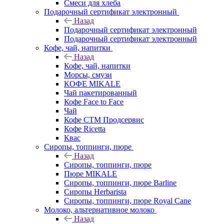
Смеси для хлеба
Подарочный сертификат электронный
Назад
Подарочный сертификат электронный
Подарочный сертификат электронный
Кофе, чай, напитки
Назад
Кофе, чай, напитки
Морсы, смузи
КОФЕ MIKALE
Чай пакетированный
Кофе Face to Face
Чай
Кофе СТМ Продсервис
Кофе Ricetta
Квас
Сиропы, топпинги, пюре
Назад
Сиропы, топпинги, пюре
Пюре MIKALE
Сиропы, топпинги, пюре Barline
Сиропы Herbarista
Сиропы, топпинги, пюре Royal Cane
Молоко, альтернативное молоко
Назад