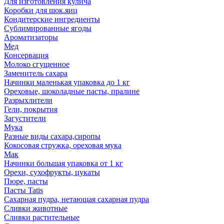
Для изготовления кулича
Коробки для шок.яиц
Кондитерские ингредиенты
Сублимированные ягоды
Ароматизаторы
Мед
Консервация
Молоко сгущенное
Заменитель сахара
Начинки маленькая упаковка до 1 кг
Ореховые, шоколадные пасты, пралине
Разрыхлители
Гели, покрытия
Загустители
Мука
Разные виды сахара,сиропы
Кокосовая стружка, ореховая мука
Мак
Начинки большая упаковка от 1 кг
Орехи, сухофрукты, цукаты
Пюре, пасты
Пасты Tatis
Сахарная пудра, нетающая сахарная пудра
Сливки животные
Сливки растительные