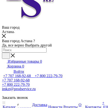
Ваш город
Астана
Ваш город Астана ?
Да, все верно
Выбрать другой
Избранные товары
0
Корзина
0
Войти
+7 707 168-92-68 +7 800 222-79-70
+7 707 168-92-68
+7 800 222-79-70
imkzt@prodservice.ru
Заказать звонок
+
Доставка
О
Каталог
Новости
Рецепты
Контакты
Е