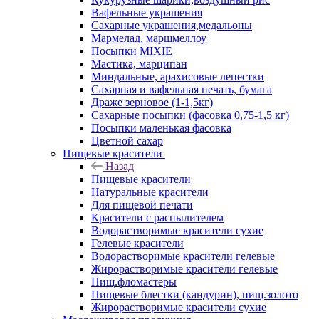
Вафельные украшения
Сахарные украшения,медальоны
Мармелад, маршмеллоу
Посыпки MIXIE
Мастика, марципан
Миндальные, арахисовые лепестки
Сахарная и вафельная печать, бумага
Драже зерновое (1-1,5кг)
Сахарные посыпки (фасовка 0,75-1,5 кг)
Посыпки маленькая фасовка
Цветной сахар
Пищевые красители
Назад
Пищевые красители
Натуральные красители
Для пищевой печати
Красители с распылителем
Водорастворимые красители сухие
Гелевые красители
Водорастворимые красители гелевые
Жирорастворимые красители гелевые
Пищ.фломастеры
Пищевые блестки (кандурин), пищ.золото
Жирорастворимые красители сухие