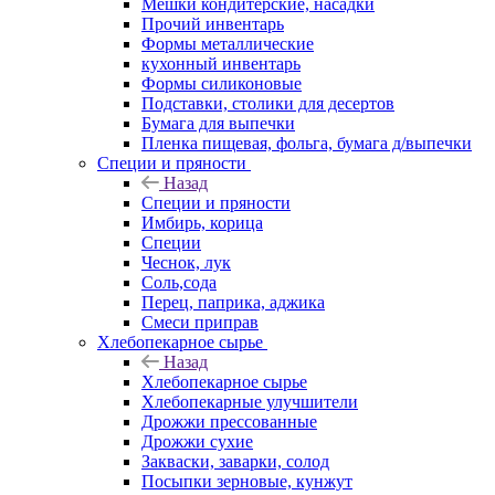
Мешки кондитерские, насадки
Прочий инвентарь
Формы металлические
кухонный инвентарь
Формы силиконовые
Подставки, столики для десертов
Бумага для выпечки
Пленка пищевая, фольга, бумага д/выпечки
Специи и пряности
Назад
Специи и пряности
Имбирь, корица
Специи
Чеснок, лук
Соль,сода
Перец, паприка, аджика
Смеси приправ
Хлебопекарное сырье
Назад
Хлебопекарное сырье
Хлебопекарные улучшители
Дрожжи прессованные
Дрожжи сухие
Закваски, заварки, солод
Посыпки зерновые, кунжут