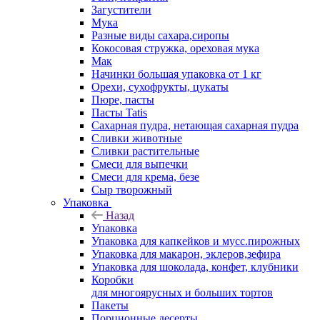
Загустители
Мука
Разные виды сахара,сиропы
Кокосовая стружка, ореховая мука
Мак
Начинки большая упаковка от 1 кг
Орехи, сухофрукты, цукаты
Пюре, пасты
Пасты Tatis
Сахарная пудра, нетающая сахарная пудра
Сливки животные
Сливки растительные
Смеси для выпечки
Смеси для крема, безе
Сыр творожный
Упаковка
Назад
Упаковка
Упаковка для капкейков и мусс.пирожных
Упаковка для макарон, эклеров,зефира
Упаковка для шоколада, конфет, клубники
Коробки
для многоярусных и больших тортов
Пакеты
Порционные десерты