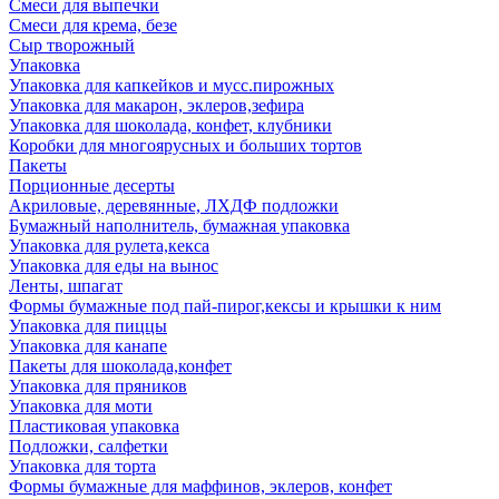
Смеси для выпечки
Смеси для крема, безе
Сыр творожный
Упаковка
Упаковка для капкейков и мусс.пирожных
Упаковка для макарон, эклеров,зефира
Упаковка для шоколада, конфет, клубники
Коробки для многоярусных и больших тортов
Пакеты
Порционные десерты
Акриловые, деревянные, ЛХДФ подложки
Бумажный наполнитель, бумажная упаковка
Упаковка для рулета,кекса
Упаковка для еды на вынос
Ленты, шпагат
Формы бумажные под пай-пирог,кексы и крышки к ним
Упаковка для пиццы
Упаковка для канапе
Пакеты для шоколада,конфет
Упаковка для пряников
Упаковка для моти
Пластиковая упаковка
Подложки, салфетки
Упаковка для торта
Формы бумажные для маффинов, эклеров, конфет