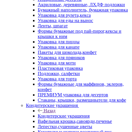
Акриловые, деревянные, ЛХДФ подложки
Бумажный наполнитель, бумажная упаковка
Упаковка для рулета,кекса
Упаковка для еды на вынос
Ленты, шпагат
Формы бумажные под пай-пирог,кексы и
крышки к ним
Упаковка для пиццы
Упаковка для канапе
Пакеты для шоколада,конфет
Упаковка для пряников
Упаковка для моти
Пластиковая упаковка
Подложки, салфетки
Упаковка для торта
Формы бумажные для маффинов, эклеров,
конфет
ПРЕМИУМ упаковка для десертов
Стаканы, крышки, размешиватели для кофе
Кондитерские украшения
Назад
Кондитерские украшения
Вафельная крошка,савоярди,печенье
Лепестки,сушенные цветы
Кукурузные шарики,воздушный рис