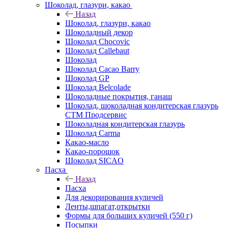
Шоколад, глазури, какао
Назад
Шоколад, глазури, какао
Шоколадный декор
Шоколад Chocovic
Шоколад Callebaut
Шоколад
Шоколад Cacao Barry
Шоколад GP
Шоколад Belcolade
Шоколадные покрытия, ганаш
Шоколад, шоколадная кондитерская глазурь
СТМ Продсервис
Шоколадная кондитерская глазурь
Шоколад Carma
Какао-масло
Какао-порошок
Шоколад SICAO
Пасха
Назад
Пасха
Для декорирования куличей
Ленты,шпагат,открытки
Формы для больших куличей (550 г)
Посыпки