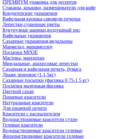
ПРЕМИУМ упаковка для десертов
Стаканы, крышки, размешиватели для кофе
Кондитерские украшения
Вафельная крошка,савоярди,печенье
Лепестки,сушенные цветы
Кукурузные шарики,воздушный рис
Вафельные украшения
Сахарные украшения,медальоны
Мармелад, маршмеллоу
Посыпки MIXIE
Мастика, марципан
Миндальные, арахисовые лепестки
Сахарная и вафельная печать, бумага
Драже зерновое (1-1,5кг)
Сахарные посыпки (фасовка 0,75-1,5 кг)
Посыпки маленькая фасовка
Цветной сахар
Пищевые красители
Натуральные красители
Для пищевой печати
Красители с распылителем
Водорастворимые красители сухие
Гелевые красители
Водорастворимые красители гелевые
Жирорастворимые красители гелевые