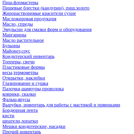
Пищ.фломастеры
Пищевые блестки (кандурин), пищ.золото
Жирорастворимые красители сухие
Масложировая продукция
Масло, спреды
Эмульсии для смазки форм и оборудования
Маргарины
Масло растительное
Бульоны
Майонез,соус
Кондитерский инвентарь
Топперы, свечи
Пластиковые формы
весы,термометры
Открытки, наклейки
Глазирование и сушка
Палочки,шампуры,проволока
коврики, скалки
Фальш-ярусы
Вырубки, инвентарь для работы с мастикой и пряниками
Бордюрная лента
кисти
шпатели,лопатки
Мешки кондитерские, насадки
Прочий инвентарь