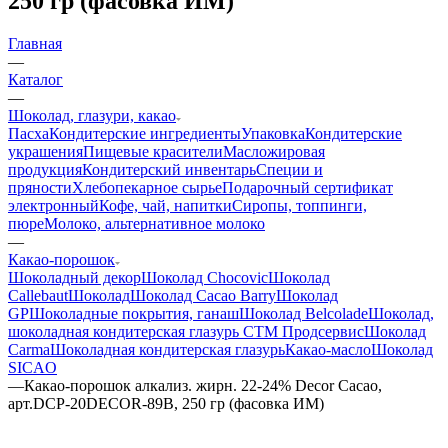
250 гр (фасовка ИМ)
Главная
—
Каталог
—
Шоколад, глазури, какао
Пасха
Кондитерские ингредиенты
Упаковка
Кондитерские
украшения
Пищевые красители
Масложировая
продукция
Кондитерский инвентарь
Специи и
пряности
Хлебопекарное сырье
Подарочный сертификат
электронный
Кофе, чай, напитки
Сиропы, топпинги,
пюре
Молоко, альтернативное молоко
—
Какао-порошок
Шоколадный декор
Шоколад Chocovic
Шоколад
Callebaut
Шоколад
Шоколад Cacao Barry
Шоколад
GP
Шоколадные покрытия, ганаш
Шоколад Belcolade
Шоколад,
шоколадная кондитерская глазурь СТМ Продсервис
Шоколад
Carma
Шоколадная кондитерская глазурь
Какао-масло
Шоколад
SICAO
—
Какао-порошок алкализ. жирн. 22-24% Decor Cacao,
арт.DCP-20DECOR-89B, 250 гр (фасовка ИМ)