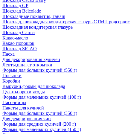
Шоколад Cacao Barry
Шоколад GP
Шоколад Belcolade
Шоколадные покрытия, ганаш
Шоколад, шоколадная кондитерская глазурь СТМ Продсервис
Шоколадная кондитерская глазурь
Шоколад Carma
Какао-масло
Какао-порошок
Шоколад SICAO
Пасха
Для декорирования куличей
Ленты,шпагат,открытки
Формы для больших куличей (550 г)
Посыпки
Коробки
Вырубки,формы для шоколада
Цукаты,орехи,ягоды
Формы для маленьких куличей (100 г)
Пасочницы
Пакеты для куличей
Формы для больших куличей (350 г)
Для декорирования яиц
Формы для средних куличей (200 г)
Формы для маленьких куличей (150 г)