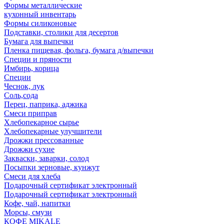
Формы металлические
кухонный инвентарь
Формы силиконовые
Подставки, столики для десертов
Бумага для выпечки
Пленка пищевая, фольга, бумага д/выпечки
Специи и пряности
Имбирь, корица
Специи
Чеснок, лук
Соль,сода
Перец, паприка, аджика
Смеси приправ
Хлебопекарное сырье
Хлебопекарные улучшители
Дрожжи прессованные
Дрожжи сухие
Закваски, заварки, солод
Посыпки зерновые, кунжут
Смеси для хлеба
Подарочный сертификат электронный
Подарочный сертификат электронный
Кофе, чай, напитки
Морсы, смузи
КОФЕ MIKALE