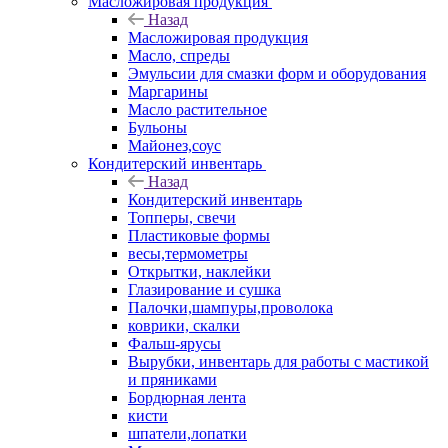
Масложировая продукция
Назад
Масложировая продукция
Масло, спреды
Эмульсии для смазки форм и оборудования
Маргарины
Масло растительное
Бульоны
Майонез,соус
Кондитерский инвентарь
Назад
Кондитерский инвентарь
Топперы, свечи
Пластиковые формы
весы,термометры
Открытки, наклейки
Глазирование и сушка
Палочки,шампуры,проволока
коврики, скалки
Фальш-ярусы
Вырубки, инвентарь для работы с мастикой
и пряниками
Бордюрная лента
кисти
шпатели,лопатки