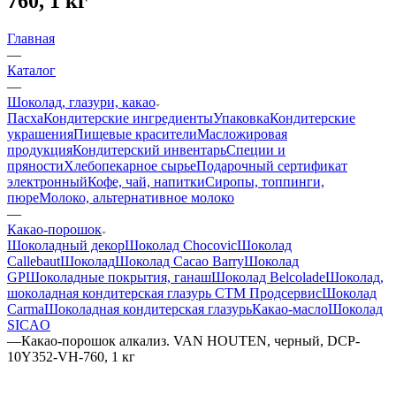
760, 1 кг
Главная
—
Каталог
—
Шоколад, глазури, какао
Пасха
Кондитерские ингредиенты
Упаковка
Кондитерские
украшения
Пищевые красители
Масложировая
продукция
Кондитерский инвентарь
Специи и
пряности
Хлебопекарное сырье
Подарочный сертификат
электронный
Кофе, чай, напитки
Сиропы, топпинги,
пюре
Молоко, альтернативное молоко
—
Какао-порошок
Шоколадный декор
Шоколад Chocovic
Шоколад
Callebaut
Шоколад
Шоколад Cacao Barry
Шоколад
GP
Шоколадные покрытия, ганаш
Шоколад Belcolade
Шоколад,
шоколадная кондитерская глазурь СТМ Продсервис
Шоколад
Carma
Шоколадная кондитерская глазурь
Какао-масло
Шоколад
SICAO
—
Какао-порошок алкализ. VAN HOUTEN, черный, DCP-
10Y352-VH-760, 1 кг