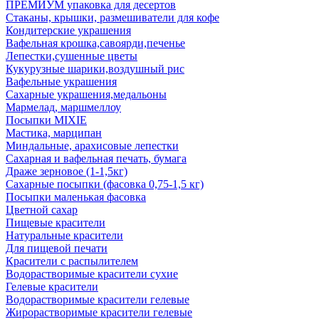
ПРЕМИУМ упаковка для десертов
Стаканы, крышки, размешиватели для кофе
Кондитерские украшения
Вафельная крошка,савоярди,печенье
Лепестки,сушенные цветы
Кукурузные шарики,воздушный рис
Вафельные украшения
Сахарные украшения,медальоны
Мармелад, маршмеллоу
Посыпки MIXIE
Мастика, марципан
Миндальные, арахисовые лепестки
Сахарная и вафельная печать, бумага
Драже зерновое (1-1,5кг)
Сахарные посыпки (фасовка 0,75-1,5 кг)
Посыпки маленькая фасовка
Цветной сахар
Пищевые красители
Натуральные красители
Для пищевой печати
Красители с распылителем
Водорастворимые красители сухие
Гелевые красители
Водорастворимые красители гелевые
Жирорастворимые красители гелевые