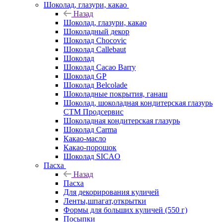
Шоколад, глазури, какао
Назад
Шоколад, глазури, какао
Шоколадный декор
Шоколад Chocovic
Шоколад Callebaut
Шоколад
Шоколад Cacao Barry
Шоколад GP
Шоколад Belcolade
Шоколадные покрытия, ганаш
Шоколад, шоколадная кондитерская глазурь
СТМ Продсервис
Шоколадная кондитерская глазурь
Шоколад Carma
Какао-масло
Какао-порошок
Шоколад SICAO
Пасха
Назад
Пасха
Для декорирования куличей
Ленты,шпагат,открытки
Формы для больших куличей (550 г)
Посыпки