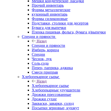
Мешки кондитерские, насадки
Прочий инвентарь
Формы металлические
кухонный инвентарь
Формы силиконовые
Подставки, столики для десертов
Бумага для выпечки
Пленка пищевая, фольга, бумага д/выпечки
Специи и пряности
Назад
Специи и пряности
Имбирь, корица
Специи
Чеснок, лук
Соль,сода
Перец, паприка, аджика
Смеси приправ
Хлебопекарное сырье
Назад
Хлебопекарное сырье
Хлебопекарные улучшители
Дрожжи прессованные
Дрожжи сухие
Закваски, заварки, солод
Посыпки зерновые, кунжут