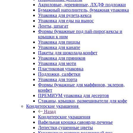
Акриловые, деревянные, ЛХДФ подложки
Бумажный наполнитель, бумажная упаковка
Упаковка для рулета,кекса
Упаковка для еды на вынос
Ленты, шпагат
Формы бумажные под пай-пирог,кексы и
крышки к ним
Упаковка для пиццы
Упаковка для канапе
Пакеты для шоколада,конфет
Упаковка для пряников
Упаковка для моти
Пластиковая упаковка
Подложки, салфетки
Упаковка для торта
Формы бумажные для маффинов, эклеров,
конфет
ПРЕМИУМ упаковка для десертов
Стаканы, крышки, размешиватели для кофе
Кондитерские украшения
Назад
Кондитерские украшения
Вафельная крошка,савоярди,печенье
Лепестки,сушенные цветы
Кукурузные шарики,воздушный рис