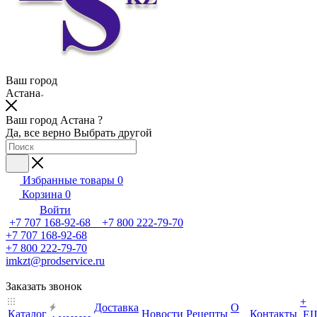
Ваш город
Астана
Ваш город Астана ?
Да, все верно
Выбрать другой
Избранные товары
0
Корзина
0
Войти
+7 707 168-92-68 +7 800 222-79-70
+7 707 168-92-68
+7 800 222-79-70
imkzt@prodservice.ru
Заказать звонок
+
Доставка
О
Каталог
Новости
Рецепты
Контакты
Е