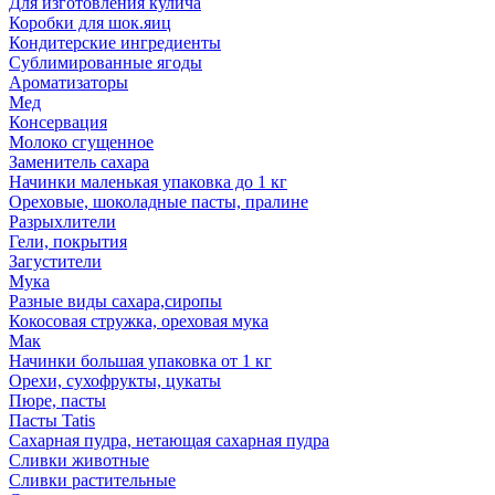
Для изготовления кулича
Коробки для шок.яиц
Кондитерские ингредиенты
Сублимированные ягоды
Ароматизаторы
Мед
Консервация
Молоко сгущенное
Заменитель сахара
Начинки маленькая упаковка до 1 кг
Ореховые, шоколадные пасты, пралине
Разрыхлители
Гели, покрытия
Загустители
Мука
Разные виды сахара,сиропы
Кокосовая стружка, ореховая мука
Мак
Начинки большая упаковка от 1 кг
Орехи, сухофрукты, цукаты
Пюре, пасты
Пасты Tatis
Сахарная пудра, нетающая сахарная пудра
Сливки животные
Сливки растительные