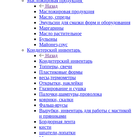
Масложировая продукция
Назад
Масложировая продукция
Масло, спреды
Эмульсии для смазки форм и оборудования
Маргарины
Масло растительное
Бульоны
Майонез,соус
Кондитерский инвентарь
Назад
Кондитерский инвентарь
Топперы, свечи
Пластиковые формы
весы,термометры
Открытки, наклейки
Глазирование и сушка
Палочки,шампуры,проволока
коврики, скалки
Фальш-ярусы
Вырубки, инвентарь для работы с мастикой
и пряниками
Бордюрная лента
кисти
шпатели,лопатки