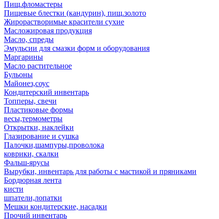
Пищ.фломастеры
Пищевые блестки (кандурин), пищ.золото
Жирорастворимые красители сухие
Масложировая продукция
Масло, спреды
Эмульсии для смазки форм и оборудования
Маргарины
Масло растительное
Бульоны
Майонез,соус
Кондитерский инвентарь
Топперы, свечи
Пластиковые формы
весы,термометры
Открытки, наклейки
Глазирование и сушка
Палочки,шампуры,проволока
коврики, скалки
Фальш-ярусы
Вырубки, инвентарь для работы с мастикой и пряниками
Бордюрная лента
кисти
шпатели,лопатки
Мешки кондитерские, насадки
Прочий инвентарь