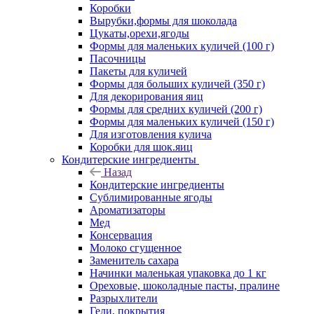
Коробки
Вырубки,формы для шоколада
Цукаты,орехи,ягоды
Формы для маленьких куличей (100 г)
Пасочницы
Пакеты для куличей
Формы для больших куличей (350 г)
Для декорирования яиц
Формы для средних куличей (200 г)
Формы для маленьких куличей (150 г)
Для изготовления кулича
Коробки для шок.яиц
Кондитерские ингредиенты
Назад
Кондитерские ингредиенты
Сублимированные ягоды
Ароматизаторы
Мед
Консервация
Молоко сгущенное
Заменитель сахара
Начинки маленькая упаковка до 1 кг
Ореховые, шоколадные пасты, пралине
Разрыхлители
Гели, покрытия