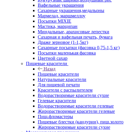
Вафельные украшения
Сахарные украшения,медальоны
Мармелад, маршмеллоу
Посыпки MIXIE
Мастика, марципан
Миндальные, арахисовые лепестки
Сахарная и вафельная печать, бумага
Драже зерновое (1-1,5кг)
Сахарные посыпки (фасовка 0,75-1,5 кг)
Посыпки маленькая фасовка
Цветной сахар
Пищевые красители
Назад
Пищевые красители
Натуральные красители
Для пищевой печати
Красители с распылителем
Водорастворимые красители сухие
Гелевые красители
Водорастворимые красители гелевые
Жирорастворимые красители гелевые
Пищ.фломастеры
Пищевые блестки (кандурин), пищ.золото
Жирорастворимые красители сухие