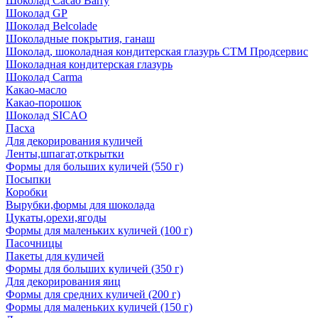
Шоколад Cacao Barry
Шоколад GP
Шоколад Belcolade
Шоколадные покрытия, ганаш
Шоколад, шоколадная кондитерская глазурь СТМ Продсервис
Шоколадная кондитерская глазурь
Шоколад Carma
Какао-масло
Какао-порошок
Шоколад SICAO
Пасха
Для декорирования куличей
Ленты,шпагат,открытки
Формы для больших куличей (550 г)
Посыпки
Коробки
Вырубки,формы для шоколада
Цукаты,орехи,ягоды
Формы для маленьких куличей (100 г)
Пасочницы
Пакеты для куличей
Формы для больших куличей (350 г)
Для декорирования яиц
Формы для средних куличей (200 г)
Формы для маленьких куличей (150 г)