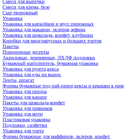
Смеси для выпечки
Смеси для крема, безе
Сыр творожный
Упаковка
Упаковка для капкейков и мусс.пирожных
Упаковка для макарон, эклеров,зефира
Упаковка для шоколада, конфет, клубники
Коробки для многоярусных и больших тортов
Пакеты
Порционные десерты
Акриловые, деревянные, ЛХДФ подложки
Бумажный наполнитель, бумажная упаковка
Упаковка для рулета,кекса
Упаковка для еды на вынос
Ленты, шпагат
Формы бумажные под пай-пирог,кексы и крышки к ним
Упаковка для пиццы
Упаковка для канапе
Пакеты для шоколада,конфет
Упаковка для пряников
Упаковка для моти
Пластиковая упаковка
Подложки, салфетки
Упаковка для торта
Формы бумажные для маффинов, эклеров, конфет