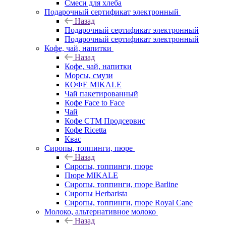
Смеси для хлеба
Подарочный сертификат электронный
Назад
Подарочный сертификат электронный
Подарочный сертификат электронный
Кофе, чай, напитки
Назад
Кофе, чай, напитки
Морсы, смузи
КОФЕ MIKALE
Чай пакетированный
Кофе Face to Face
Чай
Кофе СТМ Продсервис
Кофе Ricetta
Квас
Сиропы, топпинги, пюре
Назад
Сиропы, топпинги, пюре
Пюре MIKALE
Сиропы, топпинги, пюре Barline
Сиропы Herbarista
Сиропы, топпинги, пюре Royal Cane
Молоко, альтернативное молоко
Назад