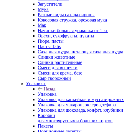
Загустители
Мука
Разные виды сахара,сиропы
Кокосовая стружка, ореховая мука
Мак
Начинки большая упаковка от 1 кг
Орехи, сухофрукты, цукаты
Пюре, пасты
Пасты Tatis
Сахарная пудра, нетающая сахарная пудра
Сливки животные
Сливки растительные
Смеси для выпечки
Смеси для крема, безе
Сыр творожный
Упаковка
Назад
Упаковка
Упаковка для капкейков и мусс.пирожных
Упаковка для макарон, эклеров,зефира
Упаковка для шоколада, конфет, клубники
Коробки
для многоярусных и больших тортов
Пакеты
Порционные десерты