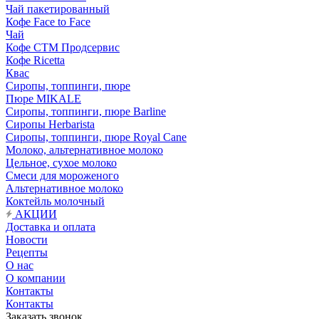
Чай пакетированный
Кофе Face to Face
Чай
Кофе СТМ Продсервис
Кофе Ricetta
Квас
Сиропы, топпинги, пюре
Пюре MIKALE
Сиропы, топпинги, пюре Barline
Сиропы Herbarista
Сиропы, топпинги, пюре Royal Cane
Молоко, альтернативное молоко
Цельное, сухое молоко
Смеси для мороженого
Альтернативное молоко
Коктейль молочный
АКЦИИ
Доставка и оплата
Новости
Рецепты
О нас
О компании
Контакты
Контакты
Заказать звонок