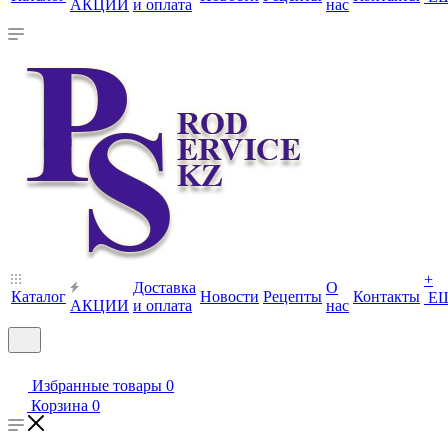
АКЦИИ
и оплата
нас
+
Доставка
О
Каталог
Новости
Рецепты
Контакты
Е
АКЦИИ
и оплата
нас
Избранные товары
0
Корзина
0