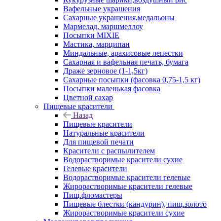
Вафельные украшения
Сахарные украшения,медальоны
Мармелад, маршмеллоу
Посыпки MIXIE
Мастика, марципан
Миндальные, арахисовые лепестки
Сахарная и вафельная печать, бумага
Драже зерновое (1-1,5кг)
Сахарные посыпки (фасовка 0,75-1,5 кг)
Посыпки маленькая фасовка
Цветной сахар
Пищевые красители
Назад
Пищевые красители
Натуральные красители
Для пищевой печати
Красители с распылителем
Водорастворимые красители сухие
Гелевые красители
Водорастворимые красители гелевые
Жирорастворимые красители гелевые
Пищ.фломастеры
Пищевые блестки (кандурин), пищ.золото
Жирорастворимые красители сухие