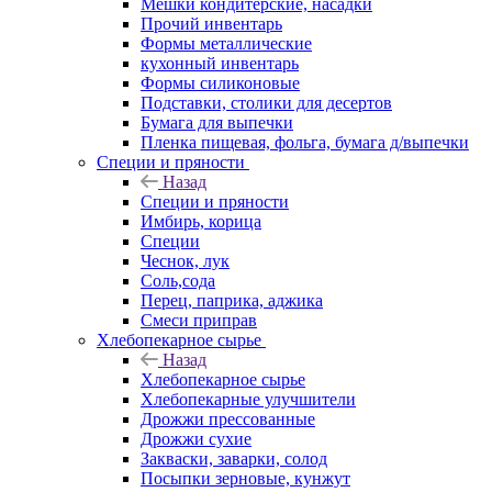
Мешки кондитерские, насадки
Прочий инвентарь
Формы металлические
кухонный инвентарь
Формы силиконовые
Подставки, столики для десертов
Бумага для выпечки
Пленка пищевая, фольга, бумага д/выпечки
Специи и пряности
Назад
Специи и пряности
Имбирь, корица
Специи
Чеснок, лук
Соль,сода
Перец, паприка, аджика
Смеси приправ
Хлебопекарное сырье
Назад
Хлебопекарное сырье
Хлебопекарные улучшители
Дрожжи прессованные
Дрожжи сухие
Закваски, заварки, солод
Посыпки зерновые, кунжут