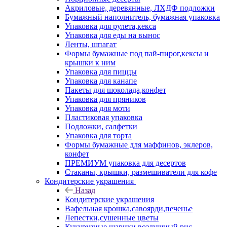
Акриловые, деревянные, ЛХДФ подложки
Бумажный наполнитель, бумажная упаковка
Упаковка для рулета,кекса
Упаковка для еды на вынос
Ленты, шпагат
Формы бумажные под пай-пирог,кексы и
крышки к ним
Упаковка для пиццы
Упаковка для канапе
Пакеты для шоколада,конфет
Упаковка для пряников
Упаковка для моти
Пластиковая упаковка
Подложки, салфетки
Упаковка для торта
Формы бумажные для маффинов, эклеров,
конфет
ПРЕМИУМ упаковка для десертов
Стаканы, крышки, размешиватели для кофе
Кондитерские украшения
Назад
Кондитерские украшения
Вафельная крошка,савоярди,печенье
Лепестки,сушенные цветы
Кукурузные шарики,воздушный рис