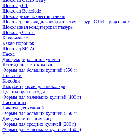
Шоколад Cacao Barry
Шоколад GP
Шоколад Belcolade
Шоколадные покрытия, ганаш
Шоколад, шоколадная кондитерская глазурь СТМ Продсервис
Шоколадная кондитерская глазурь
Шоколад Carma
Какао-масло
Какао-порошок
Шоколад SICAO
Пасха
Для декорирования куличей
Ленты,шпагат,открытки
Формы для больших куличей (550 г)
Посыпки
Коробки
Вырубки,формы для шоколада
Цукаты,орехи,ягоды
Формы для маленьких куличей (100 г)
Пасочницы
Пакеты для куличей
Формы для больших куличей (350 г)
Для декорирования яиц
Формы для средних куличей (200 г)
Формы для маленьких куличей (150 г)