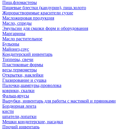
Пищ.фломастеры
Пищевые блестки (кандурин), пищ.золото
Жирорастворимые красители сухие
Масложировая продукция
Масло, спреды
Эмульсии для смазки форм и оборудования
Маргарины
Масло растительное
Бульоны
Майонез,соус
Кондитерский инвентарь
Топперы, свечи
Пластиковые формы
весы,термометры
Открытки, наклейки
Глазирование и сушка
Палочки,шампуры,проволока
коврики, скалки
Фальш-ярусы
Вырубки, инвентарь для работы с мастикой и пряниками
Бордюрная лента
кисти
шпатели,лопатки
Мешки кондитерские, насадки
Прочий инвентарь