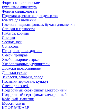
Формы металлические
кухонный инвентарь
Формы силиконовые
Подставки, столики для десертов
Бумага для выпечки
Пленка пищевая, фольга, бумага д/выпечки
Специи и пряности
Имбирь, корица
Специи
Чеснок, лук
Соль,сода
Перец, паприка, аджика
Смеси приправ
Хлебопекарное сырье
Хлебопекарные улучшители
Дрожжи прессованные
Дрожжи сухие
Закваски, заварки, солод
Посыпки зерновые, кунжут
Смеси для хлеба
Подарочный сертификат электронный
Подарочный сертификат электронный
Кофе, чай, напитки
Морсы, смузи
КОФЕ MIKALE