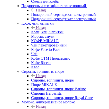
Смеси для хлеба
Подарочный сертификат электронный
Назад
Подарочный сертификат электронный
Подарочный сертификат электронный
Кофе, чай, напитки
Назад
Кофе, чай, напитки
Морсы, смузи
КОФЕ MIKALE
Чай пакетированный
Кофе Face to Face
Чай
Кофе СТМ Продсервис
Кофе Ricetta
Квас
Сиропы, топпинги, пюре
Назад
Сиропы, топпинги, пюре
Пюре MIKALE
Сиропы, топпинги, пюре Barline
Сиропы Herbarista
Сиропы, топпинги, пюре Royal Cane
Молоко, альтернативное молоко
Назад