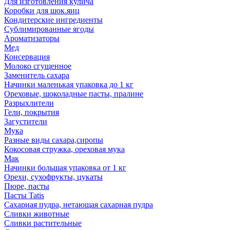
Для изготовления кулича
Коробки для шок.яиц
Кондитерские ингредиенты
Сублимированные ягоды
Ароматизаторы
Мед
Консервация
Молоко сгущенное
Заменитель сахара
Начинки маленькая упаковка до 1 кг
Ореховые, шоколадные пасты, пралине
Разрыхлители
Гели, покрытия
Загустители
Мука
Разные виды сахара,сиропы
Кокосовая стружка, ореховая мука
Мак
Начинки большая упаковка от 1 кг
Орехи, сухофрукты, цукаты
Пюре, пасты
Пасты Tatis
Сахарная пудра, нетающая сахарная пудра
Сливки животные
Сливки растительные