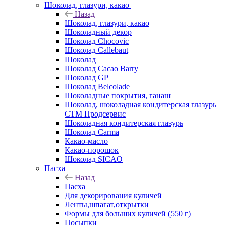
Шоколад, глазури, какао
Назад
Шоколад, глазури, какао
Шоколадный декор
Шоколад Chocovic
Шоколад Callebaut
Шоколад
Шоколад Cacao Barry
Шоколад GP
Шоколад Belcolade
Шоколадные покрытия, ганаш
Шоколад, шоколадная кондитерская глазурь
СТМ Продсервис
Шоколадная кондитерская глазурь
Шоколад Carma
Какао-масло
Какао-порошок
Шоколад SICAO
Пасха
Назад
Пасха
Для декорирования куличей
Ленты,шпагат,открытки
Формы для больших куличей (550 г)
Посыпки