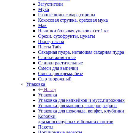
Загустители
Мука
Разные виды сахара,сиропы
Кокосовая стружка, ореховая мука
Мак
Начинки большая упаковка от 1 кг
Орехи, сухофрукты, цукаты
Пюре, пасты
Пасты Tatis
Сахарная пудра, нетающая сахарная пудра
Сливки животные
Сливки растительные
Смеси для выпечки
Смеси для крема, безе
Сыр творожный
Упаковка
Назад
Упаковка
Упаковка для капкейков и мусс.пирожных
Упаковка для макарон, эклеров,зефира
Упаковка для шоколада, конфет, клубники
Коробки
для многоярусных и больших тортов
Пакеты
Порционные десерты