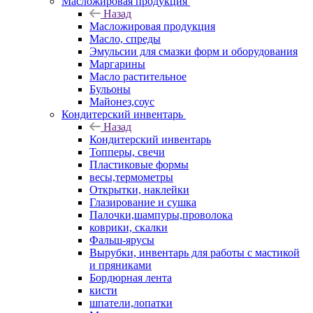
Масложировая продукция
Назад
Масложировая продукция
Масло, спреды
Эмульсии для смазки форм и оборудования
Маргарины
Масло растительное
Бульоны
Майонез,соус
Кондитерский инвентарь
Назад
Кондитерский инвентарь
Топперы, свечи
Пластиковые формы
весы,термометры
Открытки, наклейки
Глазирование и сушка
Палочки,шампуры,проволока
коврики, скалки
Фальш-ярусы
Вырубки, инвентарь для работы с мастикой
и пряниками
Бордюрная лента
кисти
шпатели,лопатки