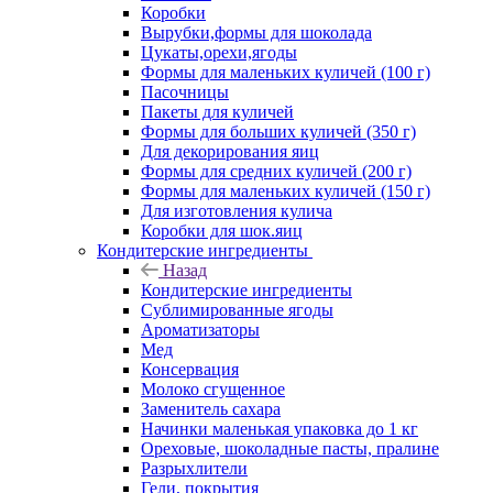
Коробки
Вырубки,формы для шоколада
Цукаты,орехи,ягоды
Формы для маленьких куличей (100 г)
Пасочницы
Пакеты для куличей
Формы для больших куличей (350 г)
Для декорирования яиц
Формы для средних куличей (200 г)
Формы для маленьких куличей (150 г)
Для изготовления кулича
Коробки для шок.яиц
Кондитерские ингредиенты
Назад
Кондитерские ингредиенты
Сублимированные ягоды
Ароматизаторы
Мед
Консервация
Молоко сгущенное
Заменитель сахара
Начинки маленькая упаковка до 1 кг
Ореховые, шоколадные пасты, пралине
Разрыхлители
Гели, покрытия