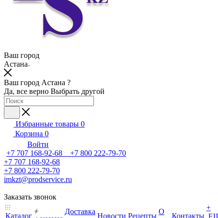
Ваш город
Астана
Ваш город Астана ?
Да, все верно
Выбрать другой
Избранные товары
0
Корзина
0
Войти
+7 707 168-92-68 +7 800 222-79-70
+7 707 168-92-68
+7 800 222-79-70
imkzt@prodservice.ru
Заказать звонок
+
Доставка
О
Каталог
Новости
Рецепты
Контакты
Е