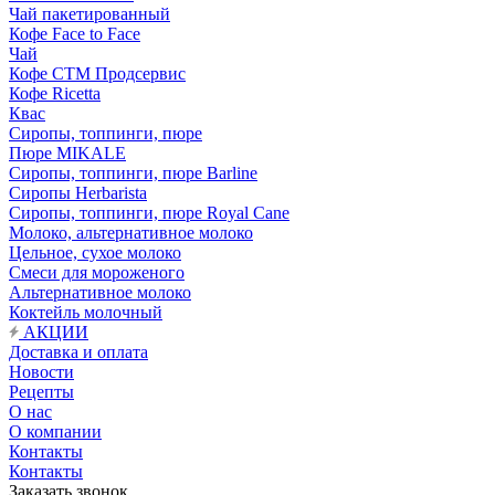
Чай пакетированный
Кофе Face to Face
Чай
Кофе СТМ Продсервис
Кофе Ricetta
Квас
Сиропы, топпинги, пюре
Пюре MIKALE
Сиропы, топпинги, пюре Barline
Сиропы Herbarista
Сиропы, топпинги, пюре Royal Cane
Молоко, альтернативное молоко
Цельное, сухое молоко
Смеси для мороженого
Альтернативное молоко
Коктейль молочный
АКЦИИ
Доставка и оплата
Новости
Рецепты
О нас
О компании
Контакты
Контакты
Заказать звонок