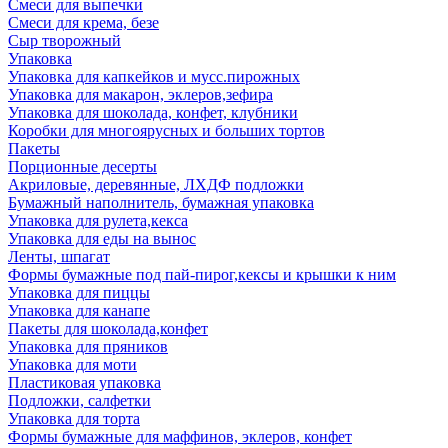
Смеси для выпечки
Смеси для крема, безе
Сыр творожный
Упаковка
Упаковка для капкейков и мусс.пирожных
Упаковка для макарон, эклеров,зефира
Упаковка для шоколада, конфет, клубники
Коробки для многоярусных и больших тортов
Пакеты
Порционные десерты
Акриловые, деревянные, ЛХДФ подложки
Бумажный наполнитель, бумажная упаковка
Упаковка для рулета,кекса
Упаковка для еды на вынос
Ленты, шпагат
Формы бумажные под пай-пирог,кексы и крышки к ним
Упаковка для пиццы
Упаковка для канапе
Пакеты для шоколада,конфет
Упаковка для пряников
Упаковка для моти
Пластиковая упаковка
Подложки, салфетки
Упаковка для торта
Формы бумажные для маффинов, эклеров, конфет