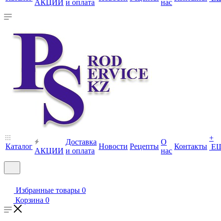
АКЦИИ
и оплата
нас
+
Доставка
О
Каталог
Новости
Рецепты
Контакты
Е
АКЦИИ
и оплата
нас
Избранные товары
0
Корзина
0