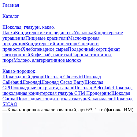
Главная
—
Каталог
—
Шоколад, глазури, какао
Пасха
Кондитерские ингредиенты
Упаковка
Кондитерские
украшения
Пищевые красители
Масложировая
продукция
Кондитерский инвентарь
Специи и
пряности
Хлебопекарное сырье
Подарочный сертификат
электронный
Кофе, чай, напитки
Сиропы, топпинги,
пюре
Молоко, альтернативное молоко
—
Какао-порошок
Шоколадный декор
Шоколад Chocovic
Шоколад
Callebaut
Шоколад
Шоколад Cacao Barry
Шоколад
GP
Шоколадные покрытия, ганаш
Шоколад Belcolade
Шоколад,
шоколадная кондитерская глазурь СТМ Продсервис
Шоколад
Carma
Шоколадная кондитерская глазурь
Какао-масло
Шоколад
SICAO
—
Какао-порошок алкализованный, арт.6/3, 1 кг (фасовка ИМ)