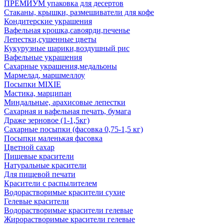
ПРЕМИУМ упаковка для десертов
Стаканы, крышки, размешиватели для кофе
Кондитерские украшения
Вафельная крошка,савоярди,печенье
Лепестки,сушенные цветы
Кукурузные шарики,воздушный рис
Вафельные украшения
Сахарные украшения,медальоны
Мармелад, маршмеллоу
Посыпки MIXIE
Мастика, марципан
Миндальные, арахисовые лепестки
Сахарная и вафельная печать, бумага
Драже зерновое (1-1,5кг)
Сахарные посыпки (фасовка 0,75-1,5 кг)
Посыпки маленькая фасовка
Цветной сахар
Пищевые красители
Натуральные красители
Для пищевой печати
Красители с распылителем
Водорастворимые красители сухие
Гелевые красители
Водорастворимые красители гелевые
Жирорастворимые красители гелевые