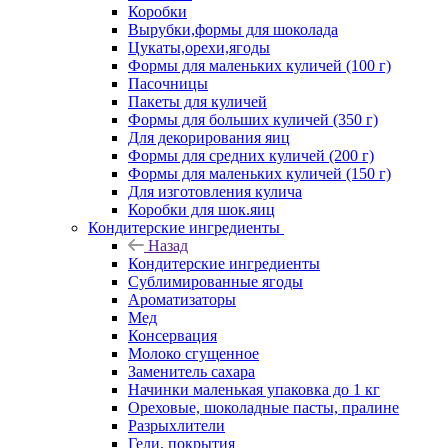
Коробки
Вырубки,формы для шоколада
Цукаты,орехи,ягоды
Формы для маленьких куличей (100 г)
Пасочницы
Пакеты для куличей
Формы для больших куличей (350 г)
Для декорирования яиц
Формы для средних куличей (200 г)
Формы для маленьких куличей (150 г)
Для изготовления кулича
Коробки для шок.яиц
Кондитерские ингредиенты
Назад
Кондитерские ингредиенты
Сублимированные ягоды
Ароматизаторы
Мед
Консервация
Молоко сгущенное
Заменитель сахара
Начинки маленькая упаковка до 1 кг
Ореховые, шоколадные пасты, пралине
Разрыхлители
Гели, покрытия