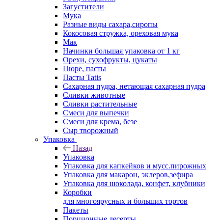
Загустители
Мука
Разные виды сахара,сиропы
Кокосовая стружка, ореховая мука
Мак
Начинки большая упаковка от 1 кг
Орехи, сухофрукты, цукаты
Пюре, пасты
Пасты Tatis
Сахарная пудра, нетающая сахарная пудра
Сливки животные
Сливки растительные
Смеси для выпечки
Смеси для крема, безе
Сыр творожный
Упаковка
Назад
Упаковка
Упаковка для капкейков и мусс.пирожных
Упаковка для макарон, эклеров,зефира
Упаковка для шоколада, конфет, клубники
Коробки
для многоярусных и больших тортов
Пакеты
Порционные десерты