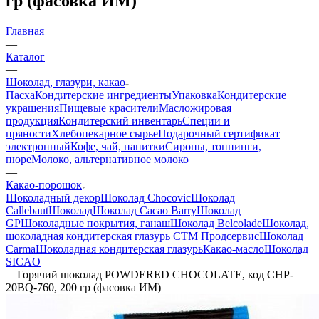
гр (фасовка ИМ)
Главная
—
Каталог
—
Шоколад, глазури, какао
Пасха
Кондитерские ингредиенты
Упаковка
Кондитерские
украшения
Пищевые красители
Масложировая
продукция
Кондитерский инвентарь
Специи и
пряности
Хлебопекарное сырье
Подарочный сертификат
электронный
Кофе, чай, напитки
Сиропы, топпинги,
пюре
Молоко, альтернативное молоко
—
Какао-порошок
Шоколадный декор
Шоколад Chocovic
Шоколад
Callebaut
Шоколад
Шоколад Cacao Barry
Шоколад
GP
Шоколадные покрытия, ганаш
Шоколад Belcolade
Шоколад,
шоколадная кондитерская глазурь СТМ Продсервис
Шоколад
Carma
Шоколадная кондитерская глазурь
Какао-масло
Шоколад
SICAO
—
Горячий шоколад POWDERED CHOCOLATE, код CHP-
20BQ-760, 200 гр (фасовка ИМ)