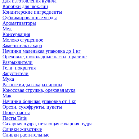
Для изготовления кулича
Коробки для шок.яиц
Кондитерские ингредиенты
Сублимированные ягоды
Ароматизаторы
Мед
Консервация
Молоко сгущенное
Заменитель сахара
Начинки маленькая упаковка до 1 кг
Ореховые, шоколадные пасты, пралине
Разрыхлители
Гели, покрытия
Загустители
Мука
Разные виды сахара,сиропы
Кокосовая стружка, ореховая мука
Мак
Начинки большая упаковка от 1 кг
Орехи, сухофрукты, цукаты
Пюре, пасты
Пасты Tatis
Сахарная пудра, нетающая сахарная пудра
Сливки животные
Сливки растительные