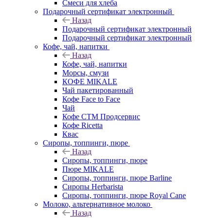
Смеси для хлеба
Подарочный сертификат электронный
Назад
Подарочный сертификат электронный
Подарочный сертификат электронный
Кофе, чай, напитки
Назад
Кофе, чай, напитки
Морсы, смузи
КОФЕ MIKALE
Чай пакетированный
Кофе Face to Face
Чай
Кофе СТМ Продсервис
Кофе Ricetta
Квас
Сиропы, топпинги, пюре
Назад
Сиропы, топпинги, пюре
Пюре MIKALE
Сиропы, топпинги, пюре Barline
Сиропы Herbarista
Сиропы, топпинги, пюре Royal Cane
Молоко, альтернативное молоко
Назад