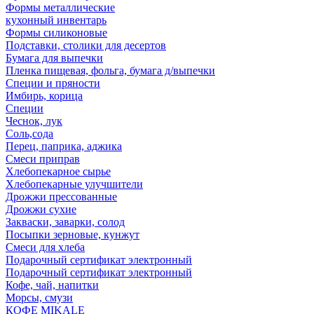
Формы металлические
кухонный инвентарь
Формы силиконовые
Подставки, столики для десертов
Бумага для выпечки
Пленка пищевая, фольга, бумага д/выпечки
Специи и пряности
Имбирь, корица
Специи
Чеснок, лук
Соль,сода
Перец, паприка, аджика
Смеси приправ
Хлебопекарное сырье
Хлебопекарные улучшители
Дрожжи прессованные
Дрожжи сухие
Закваски, заварки, солод
Посыпки зерновые, кунжут
Смеси для хлеба
Подарочный сертификат электронный
Подарочный сертификат электронный
Кофе, чай, напитки
Морсы, смузи
КОФЕ MIKALE