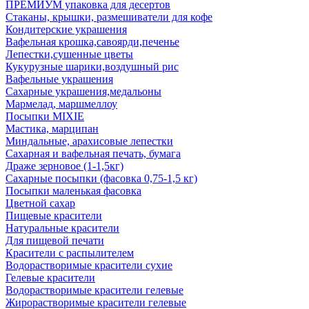
ПРЕМИУМ упаковка для десертов
Стаканы, крышки, размешиватели для кофе
Кондитерские украшения
Вафельная крошка,савоярди,печенье
Лепестки,сушенные цветы
Кукурузные шарики,воздушный рис
Вафельные украшения
Сахарные украшения,медальоны
Мармелад, маршмеллоу
Посыпки MIXIE
Мастика, марципан
Миндальные, арахисовые лепестки
Сахарная и вафельная печать, бумага
Драже зерновое (1-1,5кг)
Сахарные посыпки (фасовка 0,75-1,5 кг)
Посыпки маленькая фасовка
Цветной сахар
Пищевые красители
Натуральные красители
Для пищевой печати
Красители с распылителем
Водорастворимые красители сухие
Гелевые красители
Водорастворимые красители гелевые
Жирорастворимые красители гелевые