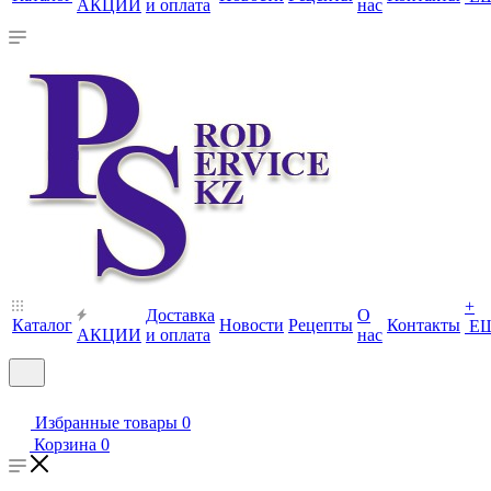
АКЦИИ
и оплата
нас
+
Доставка
О
Каталог
Новости
Рецепты
Контакты
Е
АКЦИИ
и оплата
нас
Избранные товары
0
Корзина
0