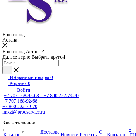
Ваш город
Астана
Ваш город Астана ?
Да, все верно
Выбрать другой
Избранные товары
0
Корзина
0
Войти
+7 707 168-92-68 +7 800 222-79-70
+7 707 168-92-68
+7 800 222-79-70
imkzt@prodservice.ru
Заказать звонок
+
Доставка
О
Каталог
Новости
Рецепты
Контакты
Е