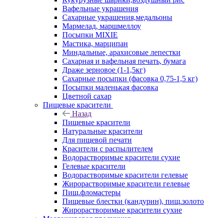
Вафельные украшения
Сахарные украшения,медальоны
Мармелад, маршмеллоу
Посыпки MIXIE
Мастика, марципан
Миндальные, арахисовые лепестки
Сахарная и вафельная печать, бумага
Драже зерновое (1-1,5кг)
Сахарные посыпки (фасовка 0,75-1,5 кг)
Посыпки маленькая фасовка
Цветной сахар
Пищевые красители
Назад
Пищевые красители
Натуральные красители
Для пищевой печати
Красители с распылителем
Водорастворимые красители сухие
Гелевые красители
Водорастворимые красители гелевые
Жирорастворимые красители гелевые
Пищ.фломастеры
Пищевые блестки (кандурин), пищ.золото
Жирорастворимые красители сухие