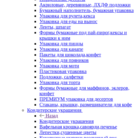
Акриловые, деревянные, ЛХДФ подложки
Бумажный наполнитель, бумажная упаковка
Упаковка для рулета,кекса
Упаковка для еды на вынос
Ленты, шпагат
Формы бумажные под пай-пирог,кексы и
крышки к ним
Упаковка для пиццы
Упаковка для канапе
Пакеты для шоколада,конфет
Упаковка для пряников
Упаковка для моти
Пластиковая упаковка
Подложки, салфетки
Упаковка для торта
Формы бумажные для маффинов, эклеров,
конфет
ПРЕМИУМ упаковка для десертов
Стаканы, крышки, размешиватели для кофе
Кондитерские украшения
Назад
Кондитерские украшения
Вафельная крошка,савоярди,печенье
Лепестки,сушенные цветы
Кукурузные шарики,воздушный рис