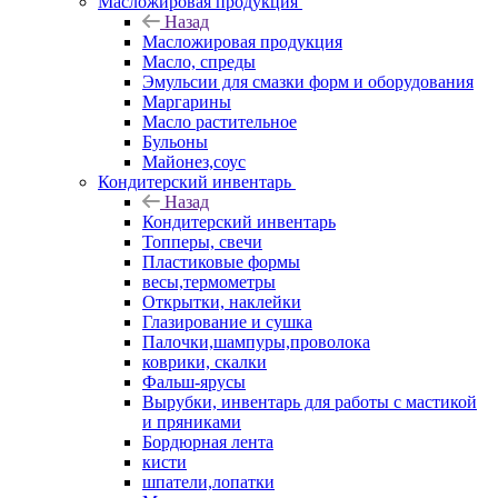
Масложировая продукция
Назад
Масложировая продукция
Масло, спреды
Эмульсии для смазки форм и оборудования
Маргарины
Масло растительное
Бульоны
Майонез,соус
Кондитерский инвентарь
Назад
Кондитерский инвентарь
Топперы, свечи
Пластиковые формы
весы,термометры
Открытки, наклейки
Глазирование и сушка
Палочки,шампуры,проволока
коврики, скалки
Фальш-ярусы
Вырубки, инвентарь для работы с мастикой
и пряниками
Бордюрная лента
кисти
шпатели,лопатки