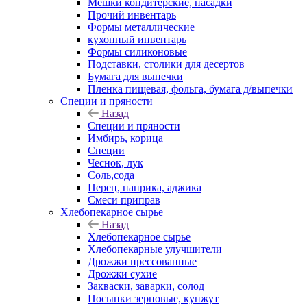
Мешки кондитерские, насадки
Прочий инвентарь
Формы металлические
кухонный инвентарь
Формы силиконовые
Подставки, столики для десертов
Бумага для выпечки
Пленка пищевая, фольга, бумага д/выпечки
Специи и пряности
Назад
Специи и пряности
Имбирь, корица
Специи
Чеснок, лук
Соль,сода
Перец, паприка, аджика
Смеси приправ
Хлебопекарное сырье
Назад
Хлебопекарное сырье
Хлебопекарные улучшители
Дрожжи прессованные
Дрожжи сухие
Закваски, заварки, солод
Посыпки зерновые, кунжут