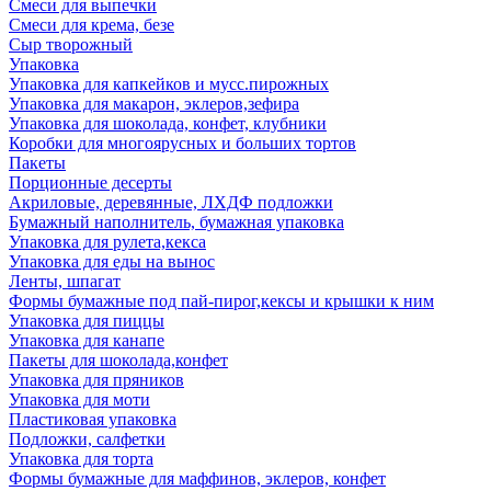
Смеси для выпечки
Смеси для крема, безе
Сыр творожный
Упаковка
Упаковка для капкейков и мусс.пирожных
Упаковка для макарон, эклеров,зефира
Упаковка для шоколада, конфет, клубники
Коробки для многоярусных и больших тортов
Пакеты
Порционные десерты
Акриловые, деревянные, ЛХДФ подложки
Бумажный наполнитель, бумажная упаковка
Упаковка для рулета,кекса
Упаковка для еды на вынос
Ленты, шпагат
Формы бумажные под пай-пирог,кексы и крышки к ним
Упаковка для пиццы
Упаковка для канапе
Пакеты для шоколада,конфет
Упаковка для пряников
Упаковка для моти
Пластиковая упаковка
Подложки, салфетки
Упаковка для торта
Формы бумажные для маффинов, эклеров, конфет