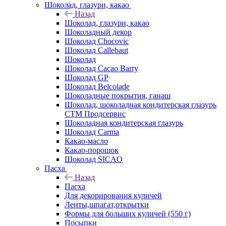
Шоколад, глазури, какао
Назад
Шоколад, глазури, какао
Шоколадный декор
Шоколад Chocovic
Шоколад Callebaut
Шоколад
Шоколад Cacao Barry
Шоколад GP
Шоколад Belcolade
Шоколадные покрытия, ганаш
Шоколад, шоколадная кондитерская глазурь
СТМ Продсервис
Шоколадная кондитерская глазурь
Шоколад Carma
Какао-масло
Какао-порошок
Шоколад SICAO
Пасха
Назад
Пасха
Для декорирования куличей
Ленты,шпагат,открытки
Формы для больших куличей (550 г)
Посыпки