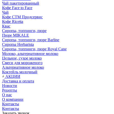
Чай пакетированный
Кофе Face to Face
Чай
Кофе СТМ Продсервис
Кофе Ricetta
Квас
Сиропы, топпинги, пюре
Пюре MIKALE
Сиропы, топпинги, пюре Barline
Сиропы Herbarista
Сиропы, топпинги, пюре Royal Cane
Молоко, альтернативное молоко
Цельное, сухое молоко
Смеси для мороженого
Альтернативное молоко
Коктейль молочный
АКЦИИ
Доставка и оплата
Новости
Рецепты
О нас
О компании
Контакты
Контакты
Заказать звонок