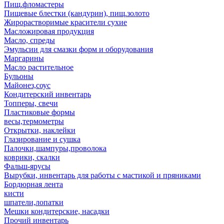
Пищ.фломастеры
Пищевые блестки (кандурин), пищ.золото
Жирорастворимые красители сухие
Масложировая продукция
Масло, спреды
Эмульсии для смазки форм и оборудования
Маргарины
Масло растительное
Бульоны
Майонез,соус
Кондитерский инвентарь
Топперы, свечи
Пластиковые формы
весы,термометры
Открытки, наклейки
Глазирование и сушка
Палочки,шампуры,проволока
коврики, скалки
Фальш-ярусы
Вырубки, инвентарь для работы с мастикой и пряниками
Бордюрная лента
кисти
шпатели,лопатки
Мешки кондитерские, насадки
Прочий инвентарь