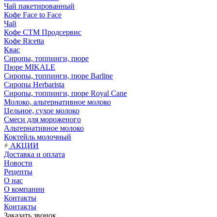
Чай пакетированный
Кофе Face to Face
Чай
Кофе СТМ Продсервис
Кофе Ricetta
Квас
Сиропы, топпинги, пюре
Пюре MIKALE
Сиропы, топпинги, пюре Barline
Сиропы Herbarista
Сиропы, топпинги, пюре Royal Cane
Молоко, альтернативное молоко
Цельное, сухое молоко
Смеси для мороженого
Альтернативное молоко
Коктейль молочный
АКЦИИ
Доставка и оплата
Новости
Рецепты
О нас
О компании
Контакты
Контакты
Заказать звонок