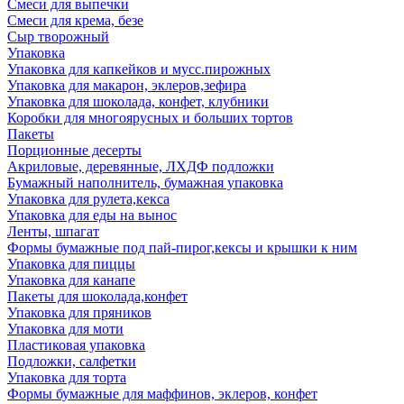
Смеси для выпечки
Смеси для крема, безе
Сыр творожный
Упаковка
Упаковка для капкейков и мусс.пирожных
Упаковка для макарон, эклеров,зефира
Упаковка для шоколада, конфет, клубники
Коробки для многоярусных и больших тортов
Пакеты
Порционные десерты
Акриловые, деревянные, ЛХДФ подложки
Бумажный наполнитель, бумажная упаковка
Упаковка для рулета,кекса
Упаковка для еды на вынос
Ленты, шпагат
Формы бумажные под пай-пирог,кексы и крышки к ним
Упаковка для пиццы
Упаковка для канапе
Пакеты для шоколада,конфет
Упаковка для пряников
Упаковка для моти
Пластиковая упаковка
Подложки, салфетки
Упаковка для торта
Формы бумажные для маффинов, эклеров, конфет