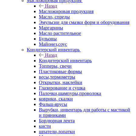
Масложировая продукция
Назад
Масложировая продукция
Масло, спреды
Эмульсии для смазки форм и оборудования
Маргарины
Масло растительное
Бульоны
Майонез,соус
Кондитерский инвентарь
Назад
Кондитерский инвентарь
Топперы, свечи
Пластиковые формы
весы,термометры
Открытки, наклейки
Глазирование и сушка
Палочки,шампуры,проволока
коврики, скалки
Фальш-ярусы
Вырубки, инвентарь для работы с мастикой
и пряниками
Бордюрная лента
кисти
шпатели,лопатки