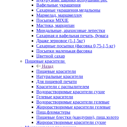
Вафельные украшения
Сахарные украшения,медальоны
Мармелад, маршмеллоу
Посыпки MIXIE
Мастика, марципан
Миндальные, арахисовые лепестки
Сахарная и вафельная печать, бумага
Драже зерновое (1-1,5кг)
Сахарные посыпки (фасовка 0,75-1,5 кг)
Посыпки маленькая фасовка
Цветной сахар
Пищевые красители
Назад
Пищевые красители
Натуральные красители
Для пищевой печати
Красители с распылителем
Водорастворимые красители сухие
Гелевые красители
Водорастворимые красители гелевые
Жирорастворимые красители гелевые
Пищ.фломастеры
Пищевые блестки (кандурин), пищ.золото
Жирорастворимые красители сухие