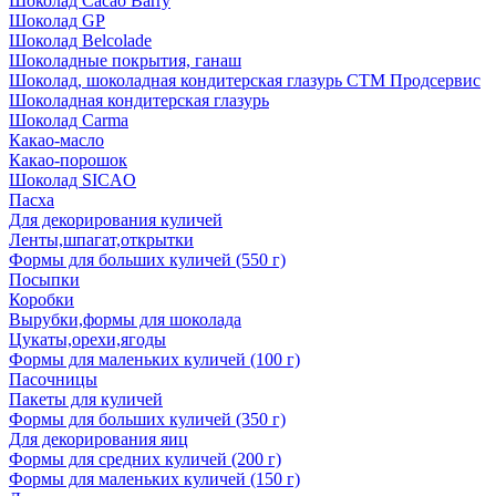
Шоколад Cacao Barry
Шоколад GP
Шоколад Belcolade
Шоколадные покрытия, ганаш
Шоколад, шоколадная кондитерская глазурь СТМ Продсервис
Шоколадная кондитерская глазурь
Шоколад Carma
Какао-масло
Какао-порошок
Шоколад SICAO
Пасха
Для декорирования куличей
Ленты,шпагат,открытки
Формы для больших куличей (550 г)
Посыпки
Коробки
Вырубки,формы для шоколада
Цукаты,орехи,ягоды
Формы для маленьких куличей (100 г)
Пасочницы
Пакеты для куличей
Формы для больших куличей (350 г)
Для декорирования яиц
Формы для средних куличей (200 г)
Формы для маленьких куличей (150 г)