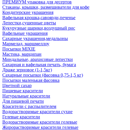
ПРЕМИУМ упаковка для десертов
Стаканы, крышки, размешиватели для кофе
Кондитерские украшения
Вафельная крошка,савоярди,печенье
Лепестки,сушенные цветы
Кукурузные шарики,воздушный рис
Вафельные украшения
Сахарные украшения,медальоны
Мармелад, маршмеллоу
Посыпки MIXIE
Мастика, марципан
Миндальные, арахисовые лепестки
Сахарная и вафельная печать, бумага
Драже зерновое (1-1,5кг)
Сахарные посыпки (фасовка 0,75-1,5 кг)
Посыпки маленькая фасовка
Цветной сахар
Пищевые красители
Натуральные красители
Для пищевой печати
Красители с распылителем
Водорастворимые красители сухие
Гелевые красители
Водорастворимые красители гелевые
Жирорастворимые красители гелевые