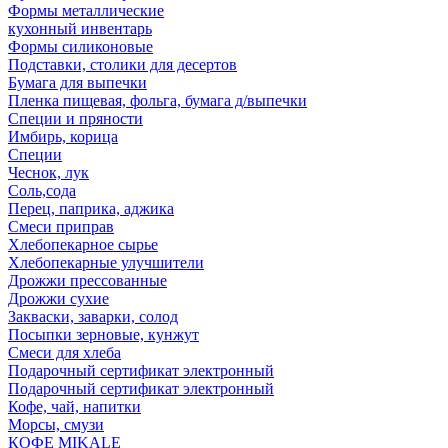
Формы металлические
кухонный инвентарь
Формы силиконовые
Подставки, столики для десертов
Бумага для выпечки
Пленка пищевая, фольга, бумага д/выпечки
Специи и пряности
Имбирь, корица
Специи
Чеснок, лук
Соль,сода
Перец, паприка, аджика
Смеси приправ
Хлебопекарное сырье
Хлебопекарные улучшители
Дрожжи прессованные
Дрожжи сухие
Закваски, заварки, солод
Посыпки зерновые, кунжут
Смеси для хлеба
Подарочный сертификат электронный
Подарочный сертификат электронный
Кофе, чай, напитки
Морсы, смузи
КОФЕ MIKALE