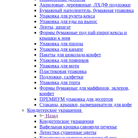
Акриловые, деревянные, ЛХДФ подложки
Бумажный наполнитель, бумажная упаковка
Упаковка для рулета,кекса
Упаковка для еды на вынос
Ленты, шпагат
Формы бумажные под пай-пирог,кексы и
крышки к ним
Упаковка для пиццы
Упаковка для канапе
Пакеты для шоколада,конфет
Упаковка для пряников
Упаковка для моти
Пластиковая упаковка
Подложки, салфетки
Упаковка для торта
Формы бумажные для маффинов, эклеров,
конфет
ПРЕМИУМ упаковка для десертов
Стаканы, крышки, размешиватели для кофе
Кондитерские украшения
Назад
Кондитерские украшения
Вафельная крошка,савоярди,печенье
Лепестки,сушенные цветы
Кукурузные шарики,воздушный рис