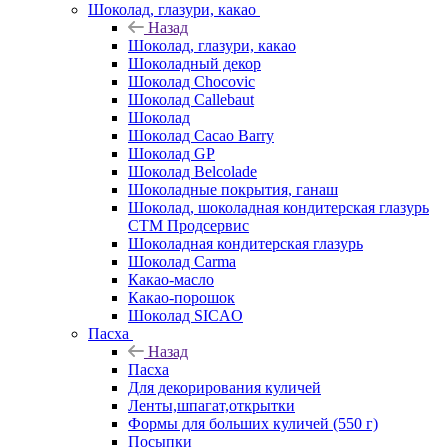
Шоколад, глазури, какао
Назад
Шоколад, глазури, какао
Шоколадный декор
Шоколад Chocovic
Шоколад Callebaut
Шоколад
Шоколад Cacao Barry
Шоколад GP
Шоколад Belcolade
Шоколадные покрытия, ганаш
Шоколад, шоколадная кондитерская глазурь
СТМ Продсервис
Шоколадная кондитерская глазурь
Шоколад Carma
Какао-масло
Какао-порошок
Шоколад SICAO
Пасха
Назад
Пасха
Для декорирования куличей
Ленты,шпагат,открытки
Формы для больших куличей (550 г)
Посыпки