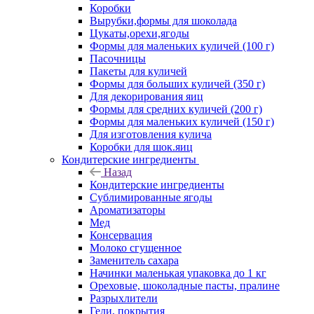
Коробки
Вырубки,формы для шоколада
Цукаты,орехи,ягоды
Формы для маленьких куличей (100 г)
Пасочницы
Пакеты для куличей
Формы для больших куличей (350 г)
Для декорирования яиц
Формы для средних куличей (200 г)
Формы для маленьких куличей (150 г)
Для изготовления кулича
Коробки для шок.яиц
Кондитерские ингредиенты
Назад
Кондитерские ингредиенты
Сублимированные ягоды
Ароматизаторы
Мед
Консервация
Молоко сгущенное
Заменитель сахара
Начинки маленькая упаковка до 1 кг
Ореховые, шоколадные пасты, пралине
Разрыхлители
Гели, покрытия