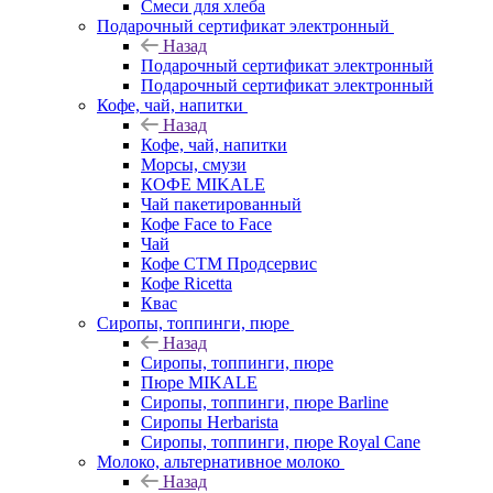
Смеси для хлеба
Подарочный сертификат электронный
Назад
Подарочный сертификат электронный
Подарочный сертификат электронный
Кофе, чай, напитки
Назад
Кофе, чай, напитки
Морсы, смузи
КОФЕ MIKALE
Чай пакетированный
Кофе Face to Face
Чай
Кофе СТМ Продсервис
Кофе Ricetta
Квас
Сиропы, топпинги, пюре
Назад
Сиропы, топпинги, пюре
Пюре MIKALE
Сиропы, топпинги, пюре Barline
Сиропы Herbarista
Сиропы, топпинги, пюре Royal Cane
Молоко, альтернативное молоко
Назад