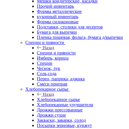
Мешки кондитерские, насадки
Прочий инвентарь
Формы металлические
кухонный инвентарь
Формы силиконовые
Подставки, столики для десертов
Бумага для выпечки
Пленка пищевая, фольга, бумага д/выпечки
Специи и пряности
Назад
Специи и пряности
Имбирь, корица
Специи
Чеснок, лук
Соль,сода
Перец, паприка, аджика
Смеси приправ
Хлебопекарное сырье
Назад
Хлебопекарное сырье
Хлебопекарные улучшители
Дрожжи прессованные
Дрожжи сухие
Закваски, заварки, солод
Посыпки зерновые, кунжут