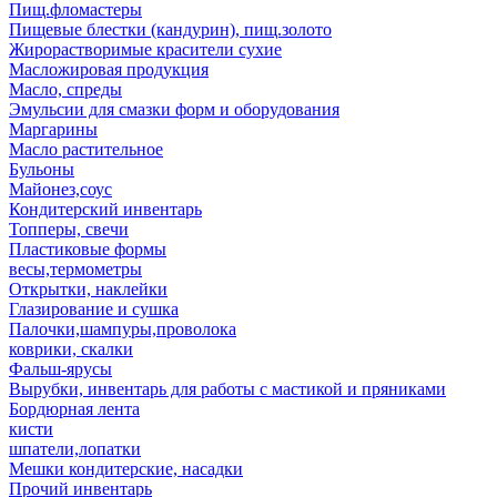
Пищ.фломастеры
Пищевые блестки (кандурин), пищ.золото
Жирорастворимые красители сухие
Масложировая продукция
Масло, спреды
Эмульсии для смазки форм и оборудования
Маргарины
Масло растительное
Бульоны
Майонез,соус
Кондитерский инвентарь
Топперы, свечи
Пластиковые формы
весы,термометры
Открытки, наклейки
Глазирование и сушка
Палочки,шампуры,проволока
коврики, скалки
Фальш-ярусы
Вырубки, инвентарь для работы с мастикой и пряниками
Бордюрная лента
кисти
шпатели,лопатки
Мешки кондитерские, насадки
Прочий инвентарь