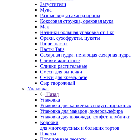
Загустители
Мука
Разные виды сахара,сиропы
Кокосовая стружка, ореховая мука
Мак
Начинки большая упаковка от 1 кг
Орехи, сухофрукты, цукаты
Пюре, пасты
Пасты Tatis
Сахарная пудра, нетающая сахарная пудра
Сливки животные
Сливки растительные
Смеси для выпечки
Смеси для крема, безе
Сыр творожный
Упаковка
Назад
Упаковка
Упаковка для капкейков и мусс.пирожных
Упаковка для макарон, эклеров,зефира
Упаковка для шоколада, конфет, клубники
Коробки
для многоярусных и больших тортов
Пакеты
Порционные десерты