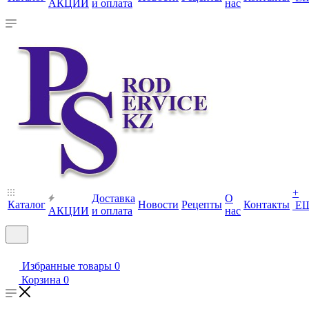
АКЦИИ
и оплата
нас
+
Доставка
О
Каталог
Новости
Рецепты
Контакты
Е
АКЦИИ
и оплата
нас
Избранные товары
0
Корзина
0