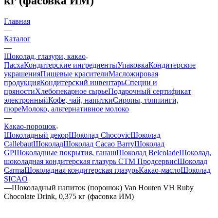
кг (фасовка ИМ)
Главная
—
Каталог
—
Шоколад, глазури, какао
Пасха
Кондитерские ингредиенты
Упаковка
Кондитерские
украшения
Пищевые красители
Масложировая
продукция
Кондитерский инвентарь
Специи и
пряности
Хлебопекарное сырье
Подарочный сертификат
электронный
Кофе, чай, напитки
Сиропы, топпинги,
пюре
Молоко, альтернативное молоко
—
Какао-порошок
Шоколадный декор
Шоколад Chocovic
Шоколад
Callebaut
Шоколад
Шоколад Cacao Barry
Шоколад
GP
Шоколадные покрытия, ганаш
Шоколад Belcolade
Шоколад,
шоколадная кондитерская глазурь СТМ Продсервис
Шоколад
Carma
Шоколадная кондитерская глазурь
Какао-масло
Шоколад
SICAO
—
Шоколадный напиток (порошок) Van Houten VH Ruby
Chocolate Drink, 0,375 кг (фасовка ИМ)