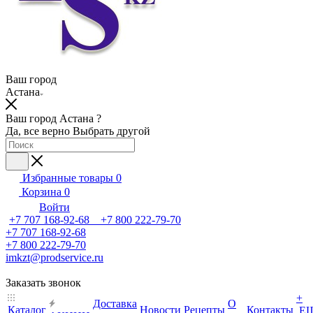
Ваш город
Астана
Ваш город Астана ?
Да, все верно
Выбрать другой
Избранные товары
0
Корзина
0
Войти
+7 707 168-92-68 +7 800 222-79-70
+7 707 168-92-68
+7 800 222-79-70
imkzt@prodservice.ru
Заказать звонок
+
Доставка
О
Каталог
Новости
Рецепты
Контакты
Е