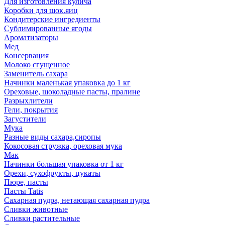
Для изготовления кулича
Коробки для шок.яиц
Кондитерские ингредиенты
Сублимированные ягоды
Ароматизаторы
Мед
Консервация
Молоко сгущенное
Заменитель сахара
Начинки маленькая упаковка до 1 кг
Ореховые, шоколадные пасты, пралине
Разрыхлители
Гели, покрытия
Загустители
Мука
Разные виды сахара,сиропы
Кокосовая стружка, ореховая мука
Мак
Начинки большая упаковка от 1 кг
Орехи, сухофрукты, цукаты
Пюре, пасты
Пасты Tatis
Сахарная пудра, нетающая сахарная пудра
Сливки животные
Сливки растительные