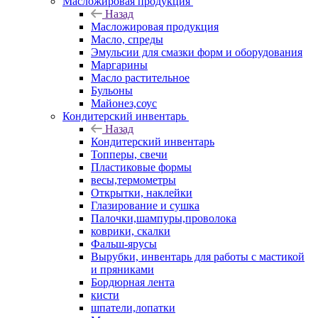
Масложировая продукция
Назад
Масложировая продукция
Масло, спреды
Эмульсии для смазки форм и оборудования
Маргарины
Масло растительное
Бульоны
Майонез,соус
Кондитерский инвентарь
Назад
Кондитерский инвентарь
Топперы, свечи
Пластиковые формы
весы,термометры
Открытки, наклейки
Глазирование и сушка
Палочки,шампуры,проволока
коврики, скалки
Фальш-ярусы
Вырубки, инвентарь для работы с мастикой
и пряниками
Бордюрная лента
кисти
шпатели,лопатки