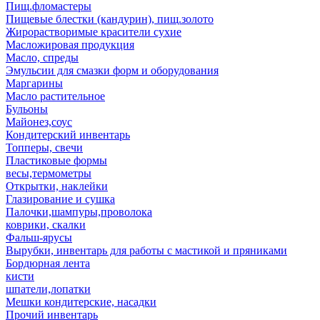
Пищ.фломастеры
Пищевые блестки (кандурин), пищ.золото
Жирорастворимые красители сухие
Масложировая продукция
Масло, спреды
Эмульсии для смазки форм и оборудования
Маргарины
Масло растительное
Бульоны
Майонез,соус
Кондитерский инвентарь
Топперы, свечи
Пластиковые формы
весы,термометры
Открытки, наклейки
Глазирование и сушка
Палочки,шампуры,проволока
коврики, скалки
Фальш-ярусы
Вырубки, инвентарь для работы с мастикой и пряниками
Бордюрная лента
кисти
шпатели,лопатки
Мешки кондитерские, насадки
Прочий инвентарь