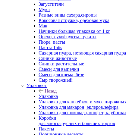
Загустители
Мука
Разные виды сахара,сиропы
Кокосовая стружка, ореховая мука
Мак
Начинки большая упаковка от 1 кг
Орехи, сухофрукты, цукаты
Пюре, пасты
Пасты Tatis
Сахарная пудра, нетающая сахарная пудра
Сливки животные
Сливки растительные
Смеси для выпечки
Смеси для крема, безе
Сыр творожный
Упаковка
Назад
Упаковка
Упаковка для капкейков и мусс.пирожных
Упаковка для макарон, эклеров,зефира
Упаковка для шоколада, конфет, клубники
Коробки
для многоярусных и больших тортов
Пакеты
Порционные десерты