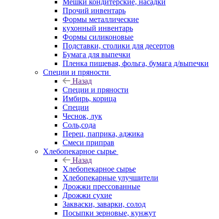
Мешки кондитерские, насадки
Прочий инвентарь
Формы металлические
кухонный инвентарь
Формы силиконовые
Подставки, столики для десертов
Бумага для выпечки
Пленка пищевая, фольга, бумага д/выпечки
Специи и пряности
Назад
Специи и пряности
Имбирь, корица
Специи
Чеснок, лук
Соль,сода
Перец, паприка, аджика
Смеси приправ
Хлебопекарное сырье
Назад
Хлебопекарное сырье
Хлебопекарные улучшители
Дрожжи прессованные
Дрожжи сухие
Закваски, заварки, солод
Посыпки зерновые, кунжут