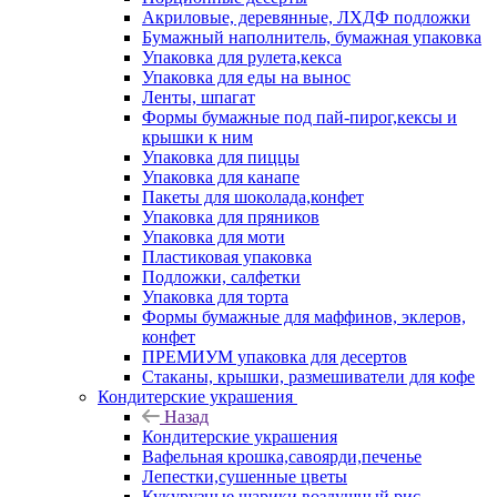
Акриловые, деревянные, ЛХДФ подложки
Бумажный наполнитель, бумажная упаковка
Упаковка для рулета,кекса
Упаковка для еды на вынос
Ленты, шпагат
Формы бумажные под пай-пирог,кексы и
крышки к ним
Упаковка для пиццы
Упаковка для канапе
Пакеты для шоколада,конфет
Упаковка для пряников
Упаковка для моти
Пластиковая упаковка
Подложки, салфетки
Упаковка для торта
Формы бумажные для маффинов, эклеров,
конфет
ПРЕМИУМ упаковка для десертов
Стаканы, крышки, размешиватели для кофе
Кондитерские украшения
Назад
Кондитерские украшения
Вафельная крошка,савоярди,печенье
Лепестки,сушенные цветы
Кукурузные шарики,воздушный рис