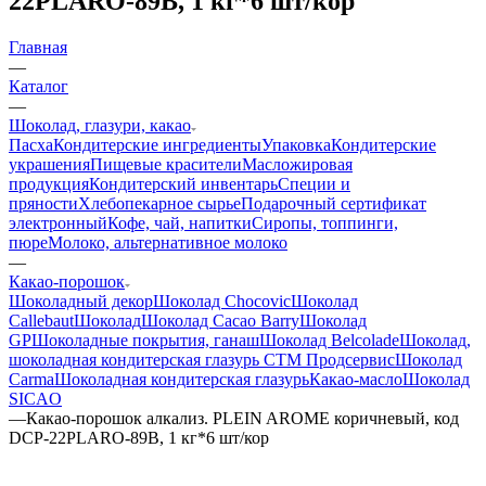
22PLARO-89B, 1 кг*6 шт/кор
Главная
—
Каталог
—
Шоколад, глазури, какао
Пасха
Кондитерские ингредиенты
Упаковка
Кондитерские
украшения
Пищевые красители
Масложировая
продукция
Кондитерский инвентарь
Специи и
пряности
Хлебопекарное сырье
Подарочный сертификат
электронный
Кофе, чай, напитки
Сиропы, топпинги,
пюре
Молоко, альтернативное молоко
—
Какао-порошок
Шоколадный декор
Шоколад Chocovic
Шоколад
Callebaut
Шоколад
Шоколад Cacao Barry
Шоколад
GP
Шоколадные покрытия, ганаш
Шоколад Belcolade
Шоколад,
шоколадная кондитерская глазурь СТМ Продсервис
Шоколад
Carma
Шоколадная кондитерская глазурь
Какао-масло
Шоколад
SICAO
—
Какао-порошок алкализ. PLЕIN AROME коричневый, код
DCP-22PLARO-89B, 1 кг*6 шт/кор