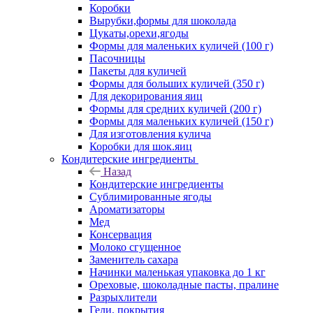
Коробки
Вырубки,формы для шоколада
Цукаты,орехи,ягоды
Формы для маленьких куличей (100 г)
Пасочницы
Пакеты для куличей
Формы для больших куличей (350 г)
Для декорирования яиц
Формы для средних куличей (200 г)
Формы для маленьких куличей (150 г)
Для изготовления кулича
Коробки для шок.яиц
Кондитерские ингредиенты
Назад
Кондитерские ингредиенты
Сублимированные ягоды
Ароматизаторы
Мед
Консервация
Молоко сгущенное
Заменитель сахара
Начинки маленькая упаковка до 1 кг
Ореховые, шоколадные пасты, пралине
Разрыхлители
Гели, покрытия