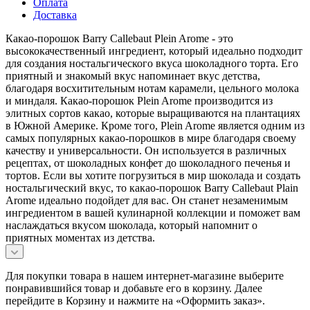
Оплата
Доставка
Какао-порошок Barry Callebaut Plein Arome - это
высококачественный ингредиент, который идеально подходит
для создания ностальгического вкуса шоколадного торта. Его
приятный и знакомый вкус напоминает вкус детства,
благодаря восхитительным нотам карамели, цельного молока
и миндаля. Какао-порошок Plein Arome производится из
элитных сортов какао, которые выращиваются на плантациях
в Южной Америке. Кроме того, Plein Arome является одним из
самых популярных какао-порошков в мире благодаря своему
качеству и универсальности. Он используется в различных
рецептах, от шоколадных конфет до шоколадного печенья и
тортов. Если вы хотите погрузиться в мир шоколада и создать
ностальгический вкус, то какао-порошок Barry Callebaut Plain
Arome идеально подойдет для вас. Он станет незаменимым
ингредиентом в вашей кулинарной коллекции и поможет вам
наслаждаться вкусом шоколада, который напомнит о
приятных моментах из детства.
Для покупки товара в нашем интернет-магазине выберите
понравившийся товар и добавьте его в корзину. Далее
перейдите в Корзину и нажмите на «Оформить заказ».