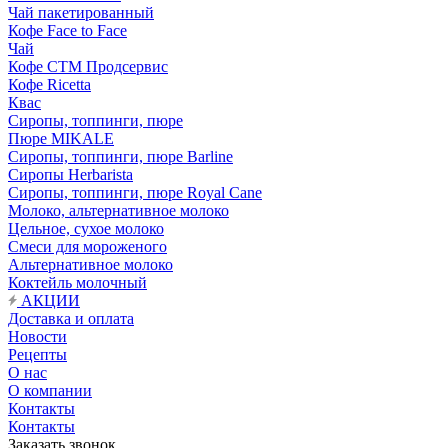
Чай пакетированный
Кофе Face to Face
Чай
Кофе СТМ Продсервис
Кофе Ricetta
Квас
Сиропы, топпинги, пюре
Пюре MIKALE
Сиропы, топпинги, пюре Barline
Сиропы Herbarista
Сиропы, топпинги, пюре Royal Cane
Молоко, альтернативное молоко
Цельное, сухое молоко
Смеси для мороженого
Альтернативное молоко
Коктейль молочный
АКЦИИ
Доставка и оплата
Новости
Рецепты
О нас
О компании
Контакты
Контакты
Заказать звонок