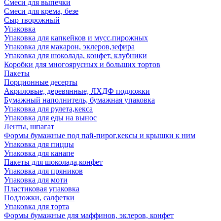
Смеси для выпечки
Смеси для крема, безе
Сыр творожный
Упаковка
Упаковка для капкейков и мусс.пирожных
Упаковка для макарон, эклеров,зефира
Упаковка для шоколада, конфет, клубники
Коробки для многоярусных и больших тортов
Пакеты
Порционные десерты
Акриловые, деревянные, ЛХДФ подложки
Бумажный наполнитель, бумажная упаковка
Упаковка для рулета,кекса
Упаковка для еды на вынос
Ленты, шпагат
Формы бумажные под пай-пирог,кексы и крышки к ним
Упаковка для пиццы
Упаковка для канапе
Пакеты для шоколада,конфет
Упаковка для пряников
Упаковка для моти
Пластиковая упаковка
Подложки, салфетки
Упаковка для торта
Формы бумажные для маффинов, эклеров, конфет