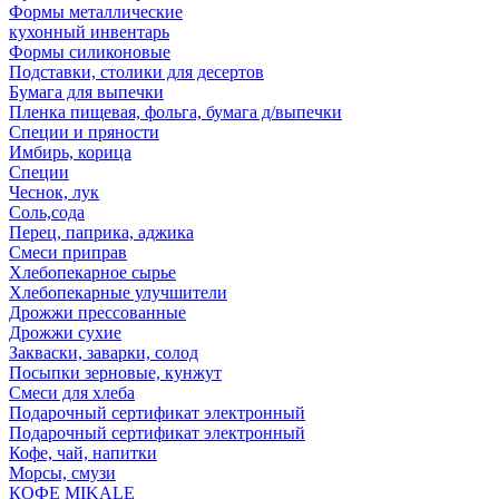
Формы металлические
кухонный инвентарь
Формы силиконовые
Подставки, столики для десертов
Бумага для выпечки
Пленка пищевая, фольга, бумага д/выпечки
Специи и пряности
Имбирь, корица
Специи
Чеснок, лук
Соль,сода
Перец, паприка, аджика
Смеси приправ
Хлебопекарное сырье
Хлебопекарные улучшители
Дрожжи прессованные
Дрожжи сухие
Закваски, заварки, солод
Посыпки зерновые, кунжут
Смеси для хлеба
Подарочный сертификат электронный
Подарочный сертификат электронный
Кофе, чай, напитки
Морсы, смузи
КОФЕ MIKALE