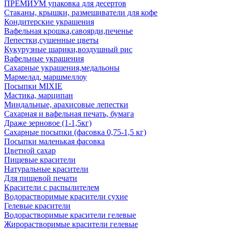
ПРЕМИУМ упаковка для десертов
Стаканы, крышки, размешиватели для кофе
Кондитерские украшения
Вафельная крошка,савоярди,печенье
Лепестки,сушенные цветы
Кукурузные шарики,воздушный рис
Вафельные украшения
Сахарные украшения,медальоны
Мармелад, маршмеллоу
Посыпки MIXIE
Мастика, марципан
Миндальные, арахисовые лепестки
Сахарная и вафельная печать, бумага
Драже зерновое (1-1,5кг)
Сахарные посыпки (фасовка 0,75-1,5 кг)
Посыпки маленькая фасовка
Цветной сахар
Пищевые красители
Натуральные красители
Для пищевой печати
Красители с распылителем
Водорастворимые красители сухие
Гелевые красители
Водорастворимые красители гелевые
Жирорастворимые красители гелевые