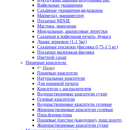
Вафельные украшения
Сахарные украшения,медальоны
Мармелад, маршмеллоу
Посыпки MIXIE
Мастика, марципан
Миндальные, арахисовые лепестки
Сахарная и вафельная печать, бумага
Драже зерновое (1-1,5кг)
Сахарные посыпки (фасовка 0,75-1,5 кг)
Посыпки маленькая фасовка
Цветной сахар
Пищевые красители
Назад
Пищевые красители
Натуральные красители
Для пищевой печати
Красители с распылителем
Водорастворимые красители сухие
Гелевые красители
Водорастворимые красители гелевые
Жирорастворимые красители гелевые
Пищ.фломастеры
Пищевые блестки (кандурин), пищ.золото
Жирорастворимые красители сухие