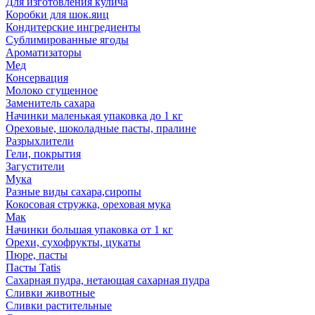
Для изготовления кулича
Коробки для шок.яиц
Кондитерские ингредиенты
Сублимированные ягоды
Ароматизаторы
Мед
Консервация
Молоко сгущенное
Заменитель сахара
Начинки маленькая упаковка до 1 кг
Ореховые, шоколадные пасты, пралине
Разрыхлители
Гели, покрытия
Загустители
Мука
Разные виды сахара,сиропы
Кокосовая стружка, ореховая мука
Мак
Начинки большая упаковка от 1 кг
Орехи, сухофрукты, цукаты
Пюре, пасты
Пасты Tatis
Сахарная пудра, нетающая сахарная пудра
Сливки животные
Сливки растительные