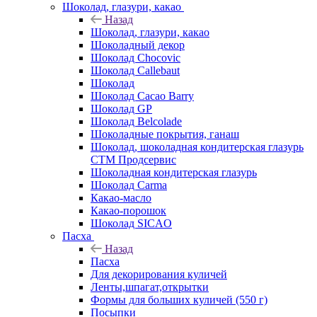
Шоколад, глазури, какао
Назад
Шоколад, глазури, какао
Шоколадный декор
Шоколад Chocovic
Шоколад Callebaut
Шоколад
Шоколад Cacao Barry
Шоколад GP
Шоколад Belcolade
Шоколадные покрытия, ганаш
Шоколад, шоколадная кондитерская глазурь
СТМ Продсервис
Шоколадная кондитерская глазурь
Шоколад Carma
Какао-масло
Какао-порошок
Шоколад SICAO
Пасха
Назад
Пасха
Для декорирования куличей
Ленты,шпагат,открытки
Формы для больших куличей (550 г)
Посыпки