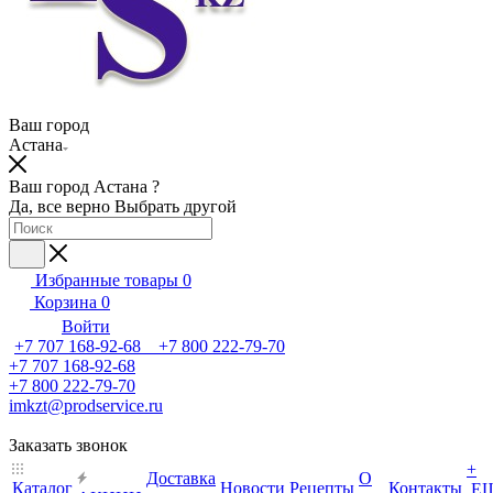
Ваш город
Астана
Ваш город Астана ?
Да, все верно
Выбрать другой
Избранные товары
0
Корзина
0
Войти
+7 707 168-92-68 +7 800 222-79-70
+7 707 168-92-68
+7 800 222-79-70
imkzt@prodservice.ru
Заказать звонок
+
Доставка
О
Каталог
Новости
Рецепты
Контакты
Е