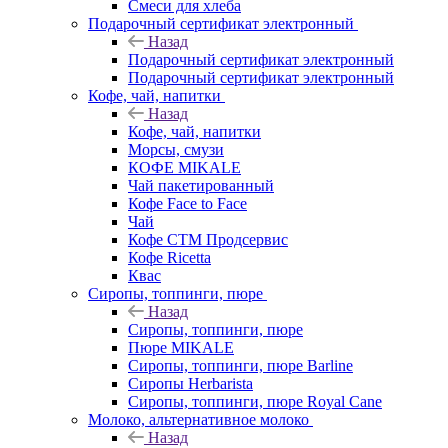
Смеси для хлеба
Подарочный сертификат электронный
Назад
Подарочный сертификат электронный
Подарочный сертификат электронный
Кофе, чай, напитки
Назад
Кофе, чай, напитки
Морсы, смузи
КОФЕ MIKALE
Чай пакетированный
Кофе Face to Face
Чай
Кофе СТМ Продсервис
Кофе Ricetta
Квас
Сиропы, топпинги, пюре
Назад
Сиропы, топпинги, пюре
Пюре MIKALE
Сиропы, топпинги, пюре Barline
Сиропы Herbarista
Сиропы, топпинги, пюре Royal Cane
Молоко, альтернативное молоко
Назад