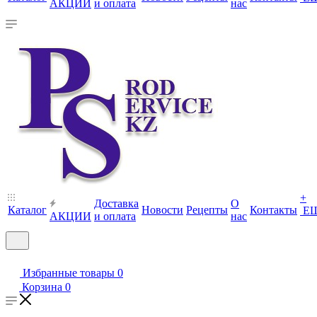
АКЦИИ
и оплата
нас
+
Доставка
О
Каталог
Новости
Рецепты
Контакты
Е
АКЦИИ
и оплата
нас
Избранные товары
0
Корзина
0