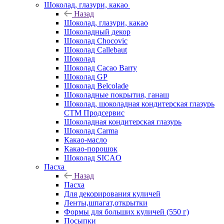
Шоколад, глазури, какао
Назад
Шоколад, глазури, какао
Шоколадный декор
Шоколад Chocovic
Шоколад Callebaut
Шоколад
Шоколад Cacao Barry
Шоколад GP
Шоколад Belcolade
Шоколадные покрытия, ганаш
Шоколад, шоколадная кондитерская глазурь
СТМ Продсервис
Шоколадная кондитерская глазурь
Шоколад Carma
Какао-масло
Какао-порошок
Шоколад SICAO
Пасха
Назад
Пасха
Для декорирования куличей
Ленты,шпагат,открытки
Формы для больших куличей (550 г)
Посыпки