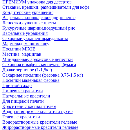
ПРЕМИУМ упаковка для десертов
Стаканы, крышки, размешиватели для кофе
Кондитерские украшения
Вафельная крошка,савоярди,печенье
Лепестки,сушенные цветы
Кукурузные шарики,воздушный рис
Вафельные украшения
Сахарные украшения,медальоны
Мармелад, маршмеллоу
Посыпки MIXIE
Мастика, марципан
Миндальные, арахисовые лепестки
Сахарная и вафельная печать, бумага
Драже зерновое (1-1,5кг)
Сахарные посыпки (фасовка 0,75-1,5 кг)
Посыпки маленькая фасовка
Цветной сахар
Пищевые красители
Натуральные красители
Для пищевой печати
Красители с распылителем
Водорастворимые красители сухие
Гелевые красители
Водорастворимые красители гелевые
Жирорастворимые красители гелевые