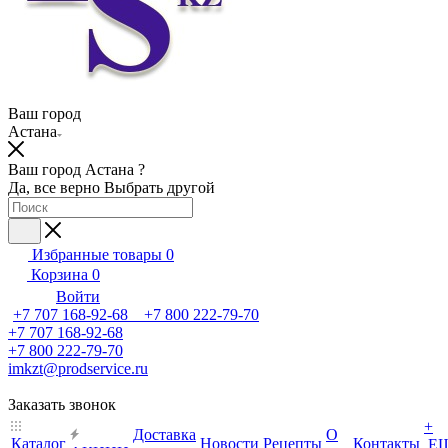
Ваш город
Астана
Ваш город Астана ?
Да, все верно
Выбрать другой
Избранные товары
0
Корзина
0
Войти
+7 707 168-92-68 +7 800 222-79-70
+7 707 168-92-68
+7 800 222-79-70
imkzt@prodservice.ru
Заказать звонок
+
Доставка
О
Каталог
Новости
Рецепты
Контакты
Е