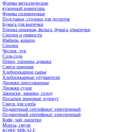
Формы металлические
кухонный инвентарь
Формы силиконовые
Подставки, столики для десертов
Бумага для выпечки
Пленка пищевая, фольга, бумага д/выпечки
Специи и пряности
Имбирь, корица
Специи
Чеснок, лук
Соль,сода
Перец, паприка, аджика
Смеси приправ
Хлебопекарное сырье
Хлебопекарные улучшители
Дрожжи прессованные
Дрожжи сухие
Закваски, заварки, солод
Посыпки зерновые, кунжут
Смеси для хлеба
Подарочный сертификат электронный
Подарочный сертификат электронный
Кофе, чай, напитки
Морсы, смузи
КОФЕ MIKALE