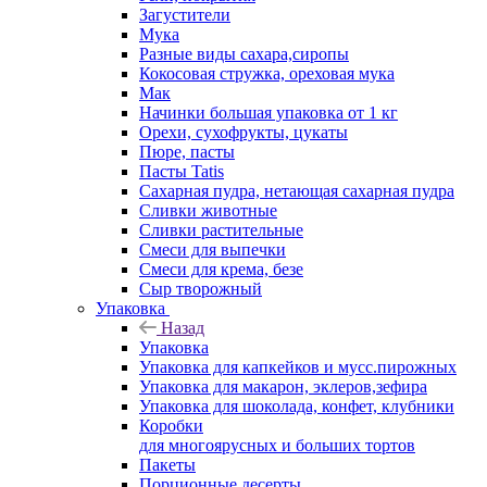
Загустители
Мука
Разные виды сахара,сиропы
Кокосовая стружка, ореховая мука
Мак
Начинки большая упаковка от 1 кг
Орехи, сухофрукты, цукаты
Пюре, пасты
Пасты Tatis
Сахарная пудра, нетающая сахарная пудра
Сливки животные
Сливки растительные
Смеси для выпечки
Смеси для крема, безе
Сыр творожный
Упаковка
Назад
Упаковка
Упаковка для капкейков и мусс.пирожных
Упаковка для макарон, эклеров,зефира
Упаковка для шоколада, конфет, клубники
Коробки
для многоярусных и больших тортов
Пакеты
Порционные десерты