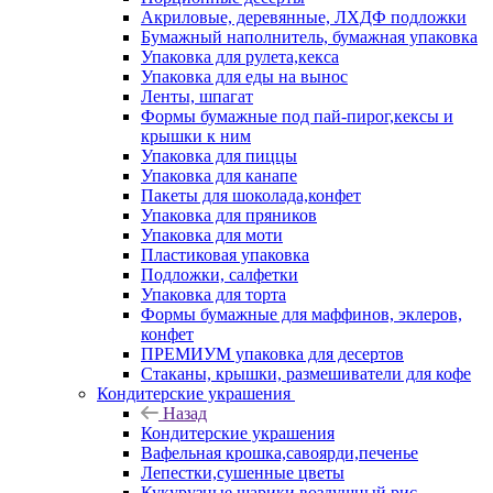
Акриловые, деревянные, ЛХДФ подложки
Бумажный наполнитель, бумажная упаковка
Упаковка для рулета,кекса
Упаковка для еды на вынос
Ленты, шпагат
Формы бумажные под пай-пирог,кексы и
крышки к ним
Упаковка для пиццы
Упаковка для канапе
Пакеты для шоколада,конфет
Упаковка для пряников
Упаковка для моти
Пластиковая упаковка
Подложки, салфетки
Упаковка для торта
Формы бумажные для маффинов, эклеров,
конфет
ПРЕМИУМ упаковка для десертов
Стаканы, крышки, размешиватели для кофе
Кондитерские украшения
Назад
Кондитерские украшения
Вафельная крошка,савоярди,печенье
Лепестки,сушенные цветы
Кукурузные шарики,воздушный рис