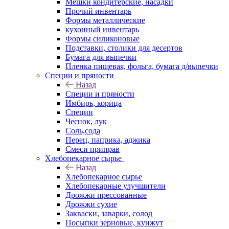
Мешки кондитерские, насадки
Прочий инвентарь
Формы металлические
кухонный инвентарь
Формы силиконовые
Подставки, столики для десертов
Бумага для выпечки
Пленка пищевая, фольга, бумага д/выпечки
Специи и пряности
Назад
Специи и пряности
Имбирь, корица
Специи
Чеснок, лук
Соль,сода
Перец, паприка, аджика
Смеси приправ
Хлебопекарное сырье
Назад
Хлебопекарное сырье
Хлебопекарные улучшители
Дрожжи прессованные
Дрожжи сухие
Закваски, заварки, солод
Посыпки зерновые, кунжут