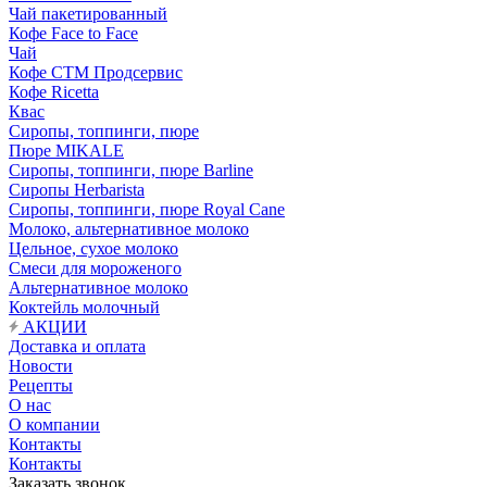
Чай пакетированный
Кофе Face to Face
Чай
Кофе СТМ Продсервис
Кофе Ricetta
Квас
Сиропы, топпинги, пюре
Пюре MIKALE
Сиропы, топпинги, пюре Barline
Сиропы Herbarista
Сиропы, топпинги, пюре Royal Cane
Молоко, альтернативное молоко
Цельное, сухое молоко
Смеси для мороженого
Альтернативное молоко
Коктейль молочный
АКЦИИ
Доставка и оплата
Новости
Рецепты
О нас
О компании
Контакты
Контакты
Заказать звонок