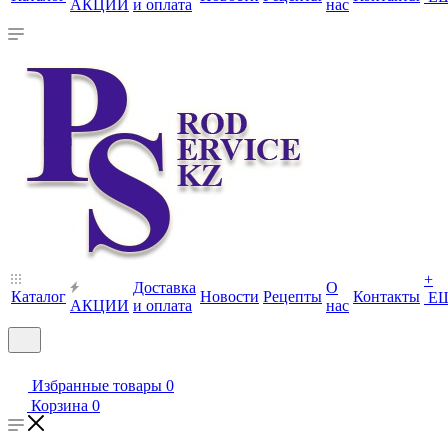
АКЦИИ
и оплата
нас
+
Доставка
О
Каталог
Новости
Рецепты
Контакты
Е
АКЦИИ
и оплата
нас
Избранные товары
0
Корзина
0