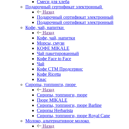
Смеси для хлеба
Подарочный сертификат электронный
Назад
Подарочный сертификат электронный
Подарочный сертификат электронный
Кофе, чай, напитки
Назад
Кофе, чай, напитки
Морсы, смузи
КОФЕ MIKALE
Чай пакетированный
Кофе Face to Face
Чай
Кофе СТМ Продсервис
Кофе Ricetta
Квас
Сиропы, топпинги, пюре
Назад
Сиропы, топпинги, пюре
Пюре MIKALE
Сиропы, топпинги, пюре Barline
Сиропы Herbarista
Сиропы, топпинги, пюре Royal Cane
Молоко, альтернативное молоко
Назад