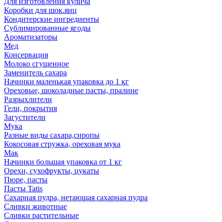
Для изготовления кулича
Коробки для шок.яиц
Кондитерские ингредиенты
Сублимированные ягоды
Ароматизаторы
Мед
Консервация
Молоко сгущенное
Заменитель сахара
Начинки маленькая упаковка до 1 кг
Ореховые, шоколадные пасты, пралине
Разрыхлители
Гели, покрытия
Загустители
Мука
Разные виды сахара,сиропы
Кокосовая стружка, ореховая мука
Мак
Начинки большая упаковка от 1 кг
Орехи, сухофрукты, цукаты
Пюре, пасты
Пасты Tatis
Сахарная пудра, нетающая сахарная пудра
Сливки животные
Сливки растительные