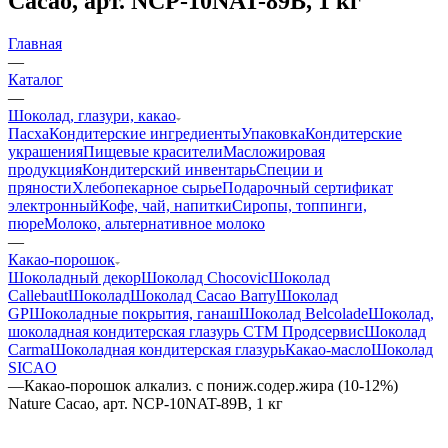
Cacao, арт. NCP-10NAT-89B, 1 кг
Главная
—
Каталог
—
Шоколад, глазури, какао
Пасха
Кондитерские ингредиенты
Упаковка
Кондитерские
украшения
Пищевые красители
Масложировая
продукция
Кондитерский инвентарь
Специи и
пряности
Хлебопекарное сырье
Подарочный сертификат
электронный
Кофе, чай, напитки
Сиропы, топпинги,
пюре
Молоко, альтернативное молоко
—
Какао-порошок
Шоколадный декор
Шоколад Chocovic
Шоколад
Callebaut
Шоколад
Шоколад Cacao Barry
Шоколад
GP
Шоколадные покрытия, ганаш
Шоколад Belcolade
Шоколад,
шоколадная кондитерская глазурь СТМ Продсервис
Шоколад
Carma
Шоколадная кондитерская глазурь
Какао-масло
Шоколад
SICAO
—
Какао-порошок алкализ. с пониж.содер.жира (10-12%)
Nаture Cacao, арт. NCP-10NAT-89B, 1 кг