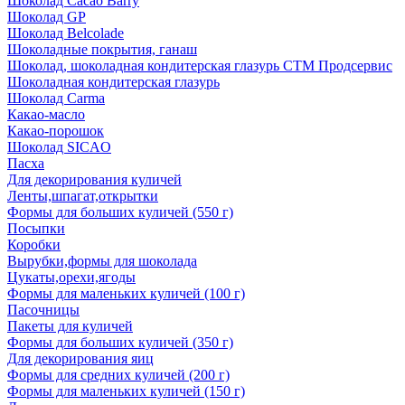
Шоколад Cacao Barry
Шоколад GP
Шоколад Belcolade
Шоколадные покрытия, ганаш
Шоколад, шоколадная кондитерская глазурь СТМ Продсервис
Шоколадная кондитерская глазурь
Шоколад Carma
Какао-масло
Какао-порошок
Шоколад SICAO
Пасха
Для декорирования куличей
Ленты,шпагат,открытки
Формы для больших куличей (550 г)
Посыпки
Коробки
Вырубки,формы для шоколада
Цукаты,орехи,ягоды
Формы для маленьких куличей (100 г)
Пасочницы
Пакеты для куличей
Формы для больших куличей (350 г)
Для декорирования яиц
Формы для средних куличей (200 г)
Формы для маленьких куличей (150 г)