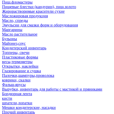
Пищ.фломастеры
Пищевые блестки (кандурин), пищ.золото
Жирорастворимые красители сухие
Масложировая продукция
Масло, спреды
Эмульсии для смазки форм и оборудования
Маргарины
Масло растительное
Бульоны
Майонез,соус
Кондитерский инвентарь
Топперы, свечи
Пластиковые формы
весы,термометры
Открытки, наклейки
Глазирование и сушка
Палочки,шампуры,проволока
коврики, скалки
Фальш-ярусы
Вырубки, инвентарь для работы с мастикой и пряниками
Бордюрная лента
кисти
шпатели,лопатки
Мешки кондитерские, насадки
Прочий инвентарь