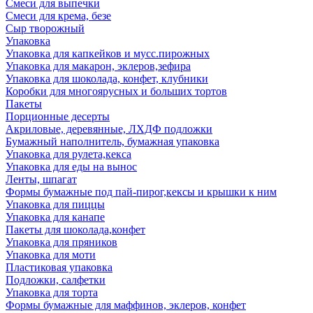
Смеси для выпечки
Смеси для крема, безе
Сыр творожный
Упаковка
Упаковка для капкейков и мусс.пирожных
Упаковка для макарон, эклеров,зефира
Упаковка для шоколада, конфет, клубники
Коробки для многоярусных и больших тортов
Пакеты
Порционные десерты
Акриловые, деревянные, ЛХДФ подложки
Бумажный наполнитель, бумажная упаковка
Упаковка для рулета,кекса
Упаковка для еды на вынос
Ленты, шпагат
Формы бумажные под пай-пирог,кексы и крышки к ним
Упаковка для пиццы
Упаковка для канапе
Пакеты для шоколада,конфет
Упаковка для пряников
Упаковка для моти
Пластиковая упаковка
Подложки, салфетки
Упаковка для торта
Формы бумажные для маффинов, эклеров, конфет