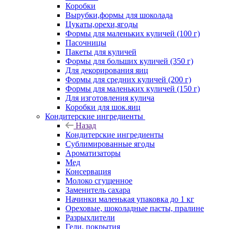
Коробки
Вырубки,формы для шоколада
Цукаты,орехи,ягоды
Формы для маленьких куличей (100 г)
Пасочницы
Пакеты для куличей
Формы для больших куличей (350 г)
Для декорирования яиц
Формы для средних куличей (200 г)
Формы для маленьких куличей (150 г)
Для изготовления кулича
Коробки для шок.яиц
Кондитерские ингредиенты
Назад
Кондитерские ингредиенты
Сублимированные ягоды
Ароматизаторы
Мед
Консервация
Молоко сгущенное
Заменитель сахара
Начинки маленькая упаковка до 1 кг
Ореховые, шоколадные пасты, пралине
Разрыхлители
Гели, покрытия