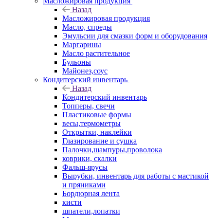
Масложировая продукция
Назад
Масложировая продукция
Масло, спреды
Эмульсии для смазки форм и оборудования
Маргарины
Масло растительное
Бульоны
Майонез,соус
Кондитерский инвентарь
Назад
Кондитерский инвентарь
Топперы, свечи
Пластиковые формы
весы,термометры
Открытки, наклейки
Глазирование и сушка
Палочки,шампуры,проволока
коврики, скалки
Фальш-ярусы
Вырубки, инвентарь для работы с мастикой
и пряниками
Бордюрная лента
кисти
шпатели,лопатки