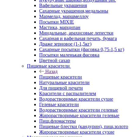
Вафельные украшения
Сахарные украшения,медальоны
Мармелад, маршмеллоу
Посыпки MIXIE
Мастика, марципан
Миндальные, арахисовые лепестки
Сахарная и вафельная печать, бумага
Драже зерновое (1-1,5кг)
Сахарные посыпки (фасовка 0,75-1,5 кг)
Посыпки маленькая фасовка
Цветной сахар
Пищевые красители
Назад
Пищевые красители
Натуральные красители
Для пищевой печати
Красители с распылителем
Водорастворимые красители сухие
Гелевые красители
Водорастворимые красители гелевые
Жирорастворимые красители гелевые
Пищ.фломастеры
Пищевые блестки (кандурин), пищ.золото
Жирорастворимые красители сухие