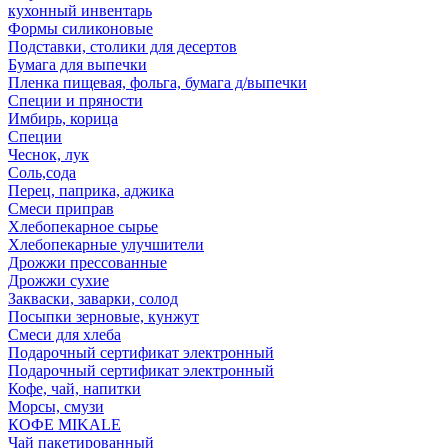
кухонный инвентарь
Формы силиконовые
Подставки, столики для десертов
Бумага для выпечки
Пленка пищевая, фольга, бумага д/выпечки
Специи и пряности
Имбирь, корица
Специи
Чеснок, лук
Соль,сода
Перец, паприка, аджика
Смеси приправ
Хлебопекарное сырье
Хлебопекарные улучшители
Дрожжи прессованные
Дрожжи сухие
Закваски, заварки, солод
Посыпки зерновые, кунжут
Смеси для хлеба
Подарочный сертификат электронный
Подарочный сертификат электронный
Кофе, чай, напитки
Морсы, смузи
КОФЕ MIKALE
Чай пакетированный