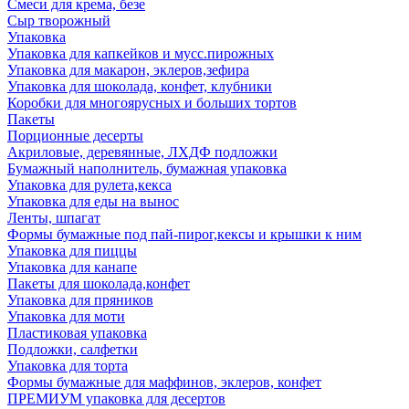
Смеси для крема, безе
Сыр творожный
Упаковка
Упаковка для капкейков и мусс.пирожных
Упаковка для макарон, эклеров,зефира
Упаковка для шоколада, конфет, клубники
Коробки для многоярусных и больших тортов
Пакеты
Порционные десерты
Акриловые, деревянные, ЛХДФ подложки
Бумажный наполнитель, бумажная упаковка
Упаковка для рулета,кекса
Упаковка для еды на вынос
Ленты, шпагат
Формы бумажные под пай-пирог,кексы и крышки к ним
Упаковка для пиццы
Упаковка для канапе
Пакеты для шоколада,конфет
Упаковка для пряников
Упаковка для моти
Пластиковая упаковка
Подложки, салфетки
Упаковка для торта
Формы бумажные для маффинов, эклеров, конфет
ПРЕМИУМ упаковка для десертов