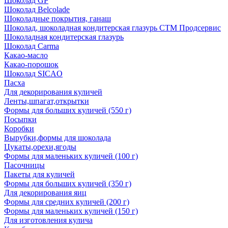
Шоколад GP
Шоколад Belcolade
Шоколадные покрытия, ганаш
Шоколад, шоколадная кондитерская глазурь СТМ Продсервис
Шоколадная кондитерская глазурь
Шоколад Carma
Какао-масло
Какао-порошок
Шоколад SICAO
Пасха
Для декорирования куличей
Ленты,шпагат,открытки
Формы для больших куличей (550 г)
Посыпки
Коробки
Вырубки,формы для шоколада
Цукаты,орехи,ягоды
Формы для маленьких куличей (100 г)
Пасочницы
Пакеты для куличей
Формы для больших куличей (350 г)
Для декорирования яиц
Формы для средних куличей (200 г)
Формы для маленьких куличей (150 г)
Для изготовления кулича