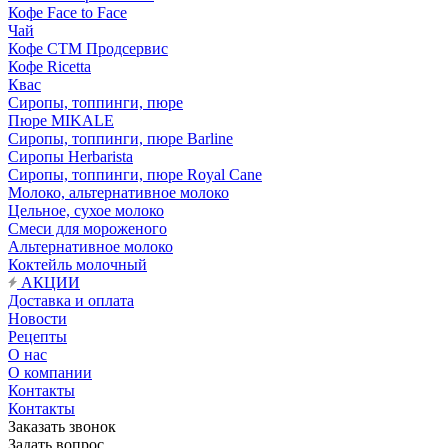
Кофе Face to Face
Чай
Кофе СТМ Продсервис
Кофе Ricetta
Квас
Сиропы, топпинги, пюре
Пюре MIKALE
Сиропы, топпинги, пюре Barline
Сиропы Herbarista
Сиропы, топпинги, пюре Royal Cane
Молоко, альтернативное молоко
Цельное, сухое молоко
Смеси для мороженого
Альтернативное молоко
Коктейль молочный
АКЦИИ
Доставка и оплата
Новости
Рецепты
О нас
О компании
Контакты
Контакты
Заказать звонок
Задать вопрос