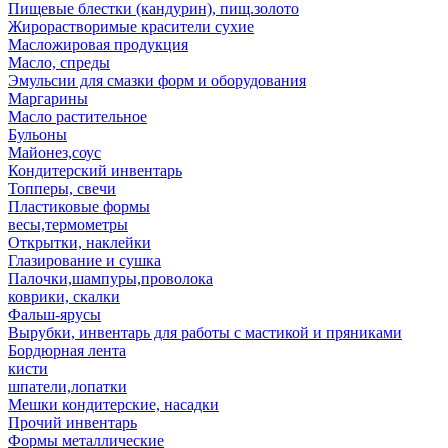
Пищевые блестки (кандурин), пищ.золото
Жирорастворимые красители сухие
Масложировая продукция
Масло, спреды
Эмульсии для смазки форм и оборудования
Маргарины
Масло растительное
Бульоны
Майонез,соус
Кондитерский инвентарь
Топперы, свечи
Пластиковые формы
весы,термометры
Открытки, наклейки
Глазирование и сушка
Палочки,шампуры,проволока
коврики, скалки
Фальш-ярусы
Вырубки, инвентарь для работы с мастикой и пряниками
Бордюрная лента
кисти
шпатели,лопатки
Мешки кондитерские, насадки
Прочий инвентарь
Формы металлические