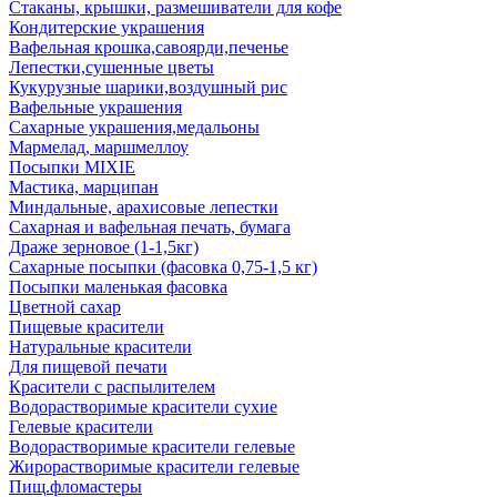
Стаканы, крышки, размешиватели для кофе
Кондитерские украшения
Вафельная крошка,савоярди,печенье
Лепестки,сушенные цветы
Кукурузные шарики,воздушный рис
Вафельные украшения
Сахарные украшения,медальоны
Мармелад, маршмеллоу
Посыпки MIXIE
Мастика, марципан
Миндальные, арахисовые лепестки
Сахарная и вафельная печать, бумага
Драже зерновое (1-1,5кг)
Сахарные посыпки (фасовка 0,75-1,5 кг)
Посыпки маленькая фасовка
Цветной сахар
Пищевые красители
Натуральные красители
Для пищевой печати
Красители с распылителем
Водорастворимые красители сухие
Гелевые красители
Водорастворимые красители гелевые
Жирорастворимые красители гелевые
Пищ.фломастеры