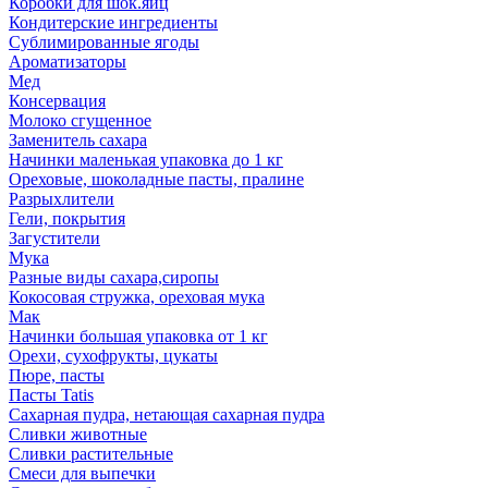
Коробки для шок.яиц
Кондитерские ингредиенты
Сублимированные ягоды
Ароматизаторы
Мед
Консервация
Молоко сгущенное
Заменитель сахара
Начинки маленькая упаковка до 1 кг
Ореховые, шоколадные пасты, пралине
Разрыхлители
Гели, покрытия
Загустители
Мука
Разные виды сахара,сиропы
Кокосовая стружка, ореховая мука
Мак
Начинки большая упаковка от 1 кг
Орехи, сухофрукты, цукаты
Пюре, пасты
Пасты Tatis
Сахарная пудра, нетающая сахарная пудра
Сливки животные
Сливки растительные
Смеси для выпечки