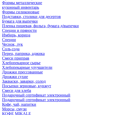
Формы металлические
кухонный инвентарь
Формы силиконовые
Подставки, столики для десертов
Бумага для выпечки
Пленка пищевая, фольга, бумага д/выпечки
Специи и пряности
Имбирь, корица
Специи
Чеснок, лук
Соль,сода
Перец, паприка, аджика
Смеси приправ
Хлебопекарное сырье
Хлебопекарные улучшители
Дрожжи прессованные
Дрожжи сухие
Закваски, заварки, солод
Посыпки зерновые, кунжут
Смеси для хлеба
Подарочный сертификат электронный
Подарочный сертификат электронный
Кофе, чай, напитки
Морсы, смузи
КОФЕ MIKALE