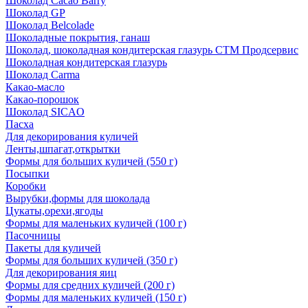
Шоколад Cacao Barry
Шоколад GP
Шоколад Belcolade
Шоколадные покрытия, ганаш
Шоколад, шоколадная кондитерская глазурь СТМ Продсервис
Шоколадная кондитерская глазурь
Шоколад Carma
Какао-масло
Какао-порошок
Шоколад SICAO
Пасха
Для декорирования куличей
Ленты,шпагат,открытки
Формы для больших куличей (550 г)
Посыпки
Коробки
Вырубки,формы для шоколада
Цукаты,орехи,ягоды
Формы для маленьких куличей (100 г)
Пасочницы
Пакеты для куличей
Формы для больших куличей (350 г)
Для декорирования яиц
Формы для средних куличей (200 г)
Формы для маленьких куличей (150 г)