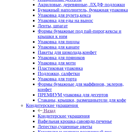
Акриловые, деревянные, ЛХДФ подложки
Бумажный наполнитель, бумажная упаковка
Упаковка для рулета,кекса
Упаковка для еды на вынос
Ленты, шпагат
Формы бумажные под пай-пирог,кексы и
крышки к ним
Упаковка для пиццы
Упаковка для канапе
Пакеты для шоколада,конфет
Упаковка для пряников
Упаковка для моти
Пластиковая упаковка
Подложки, салфетки
Упаковка для торта
Формы бумажные для маффинов, эклеров,
конфет
ПРЕМИУМ упаковка для десертов
Стаканы, крышки, размешиватели для кофе
Кондитерские украшения
Назад
Кондитерские украшения
Вафельная крошка,савоярди,печенье
Лепестки,сушенные цветы
Кукурузные шарики,воздушный рис