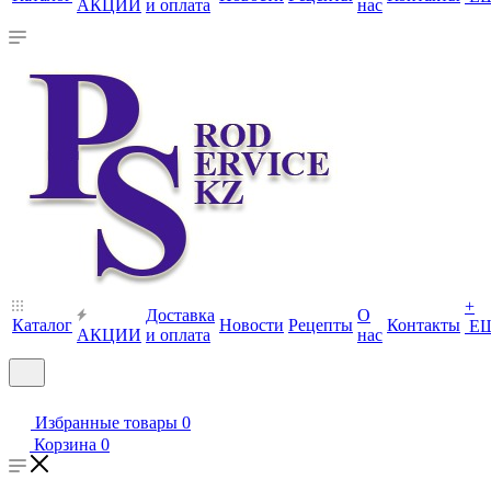
АКЦИИ
и оплата
нас
+
Доставка
О
Каталог
Новости
Рецепты
Контакты
Е
АКЦИИ
и оплата
нас
Избранные товары
0
Корзина
0