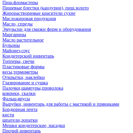
Пищ.фломастеры
Пищевые блестки (кандурин), пищ.золото
Жирорастворимые красители сухие
Масложировая продукция
Масло, спреды
Эмульсии для смазки форм и оборудования
Маргарины
Масло растительное
Бульоны
Майонез,соус
Кондитерский инвентарь
Топперы, свечи
Пластиковые формы
весы,термометры
Открытки, наклейки
Глазирование и сушка
Палочки,шампуры,проволока
коврики, скалки
Фальш-ярусы
Вырубки, инвентарь для работы с мастикой и пряниками
Бордюрная лента
кисти
шпатели,лопатки
Мешки кондитерские, насадки
Прочий инвентарь