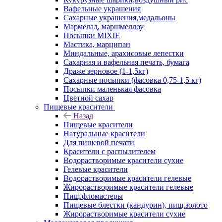
Вафельные украшения
Сахарные украшения,медальоны
Мармелад, маршмеллоу
Посыпки MIXIE
Мастика, марципан
Миндальные, арахисовые лепестки
Сахарная и вафельная печать, бумага
Драже зерновое (1-1,5кг)
Сахарные посыпки (фасовка 0,75-1,5 кг)
Посыпки маленькая фасовка
Цветной сахар
Пищевые красители
Назад
Пищевые красители
Натуральные красители
Для пищевой печати
Красители с распылителем
Водорастворимые красители сухие
Гелевые красители
Водорастворимые красители гелевые
Жирорастворимые красители гелевые
Пищ.фломастеры
Пищевые блестки (кандурин), пищ.золото
Жирорастворимые красители сухие