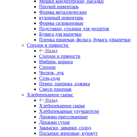
Мешки кондитерские, насадки
Прочий инвентарь
Формы металлические
кухонный инвентарь
Формы силиконовые
Подставки, столики для десертов
Бумага для выпечки
Пленка пищевая, фольга, бумага д/выпечки
Специи и пряности
Назад
Специи и пряности
Имбирь, корица
Специи
Чеснок, лук
Соль,сода
Перец, паприка, аджика
Смеси приправ
Хлебопекарное сырье
Назад
Хлебопекарное сырье
Хлебопекарные улучшители
Дрожжи прессованные
Дрожжи сухие
Закваски, заварки, солод
Посыпки зерновые, кунжут