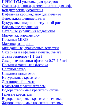
ПРЕМИУМ упаковка для десертов
Стаканы, крышки, размешиватели для кофе
Кондитерские украшения
Вафельная крошка,савоярди,печенье
Лепестки,сушенные цветы
Кукурузные шарики,воздушный рис
Вафельные украшения
Сахарные украшения,медальоны
Мармелад, маршмеллоу
Посыпки MIXIE
Мастика, марципан
Миндальные, арахисовые лепестки
Сахарная и вафельная печать, бумага
Драже зерновое (1-1,5кг)
Сахарные посыпки (фасовка 0,75-1,5 кг)
Посыпки маленькая фасовка
Цветной сахар
Пищевые красители
Натуральные красители
Для пищевой печати
Красители с распылителем
Водорастворимые красители сухие
Гелевые красители
Водорастворимые красители гелевые
Жирорастворимые красители гелевые