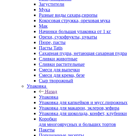
Загустители
Мука
Разные виды сахара,сиропы
Кокосовая стружка, ореховая мука
Мак
Начинки большая упаковка от 1 кг
Орехи, сухофрукты, цукаты
Пюре, пасты
Пасты Tatis
Сахарная пудра, нетающая сахарная пудра
Сливки животные
Сливки растительные
Смеси для выпечки
Смеси для крема, безе
Сыр творожный
Упаковка
Назад
Упаковка
Упаковка для капкейков и мусс.пирожных
Упаковка для макарон, эклеров,зефира
Упаковка для шоколада, конфет, клубники
Коробки
для многоярусных и больших тортов
Пакеты
Порционные десерты