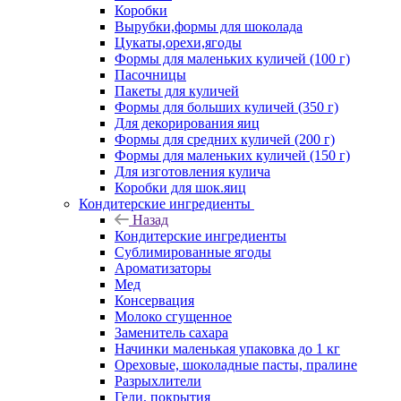
Коробки
Вырубки,формы для шоколада
Цукаты,орехи,ягоды
Формы для маленьких куличей (100 г)
Пасочницы
Пакеты для куличей
Формы для больших куличей (350 г)
Для декорирования яиц
Формы для средних куличей (200 г)
Формы для маленьких куличей (150 г)
Для изготовления кулича
Коробки для шок.яиц
Кондитерские ингредиенты
Назад
Кондитерские ингредиенты
Сублимированные ягоды
Ароматизаторы
Мед
Консервация
Молоко сгущенное
Заменитель сахара
Начинки маленькая упаковка до 1 кг
Ореховые, шоколадные пасты, пралине
Разрыхлители
Гели, покрытия