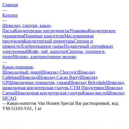
Главная
—
Каталог
—
Шоколад, глазури, какао
Пасха
Кондитерские ингредиенты
Упаковка
Кондитерские
украшения
Пищевые красители
Масложировая
продукция
Кондитерский инвентарь
Специи и
пряности
Хлебопекарное сырье
Подарочный сертификат
электронный
Кофе, чай, напитки
Сиропы, топпинги,
пюре
Молоко, альтернативное молоко
—
Какао-порошок
Шоколадный декор
Шоколад Chocovic
Шоколад
Callebaut
Шоколад
Шоколад Cacao Barry
Шоколад
GP
Шоколадные покрытия, ганаш
Шоколад Belcolade
Шоколад,
шоколадная кондитерская глазурь СТМ Продсервис
Шоколад
Carma
Шоколадная кондитерская глазурь
Какао-масло
Шоколад
SICAO
—
Какао-напиток Van Houten Special Bar растворимый, код
VM-51103-V61, 1 кг