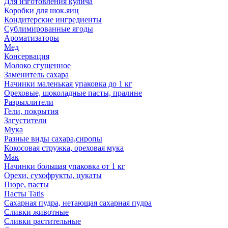
Для изготовления кулича
Коробки для шок.яиц
Кондитерские ингредиенты
Сублимированные ягоды
Ароматизаторы
Мед
Консервация
Молоко сгущенное
Заменитель сахара
Начинки маленькая упаковка до 1 кг
Ореховые, шоколадные пасты, пралине
Разрыхлители
Гели, покрытия
Загустители
Мука
Разные виды сахара,сиропы
Кокосовая стружка, ореховая мука
Мак
Начинки большая упаковка от 1 кг
Орехи, сухофрукты, цукаты
Пюре, пасты
Пасты Tatis
Сахарная пудра, нетающая сахарная пудра
Сливки животные
Сливки растительные