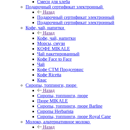
Смеси для хлеба
Подарочный сертификат электронный
Назад
Подарочный сертификат электронный
Подарочный сертификат электронный
Кофе, чай, напитки
Назад
Кофе, чай, напитки
Морсы, смузи
КОФЕ MIKALE
Чай пакетированный
Кофе Face to Face
Чай
Кофе СТМ Продсервис
Кофе Ricetta
Квас
Сиропы, топпинги, пюре
Назад
Сиропы, топпинги, пюре
Пюре MIKALE
Сиропы, топпинги, пюре Barline
Сиропы Herbarista
Сиропы, топпинги, пюре Royal Cane
Молоко, альтернативное молоко
Назад