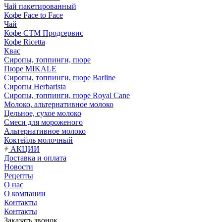
Чай пакетированный
Кофе Face to Face
Чай
Кофе СТМ Продсервис
Кофе Ricetta
Квас
Сиропы, топпинги, пюре
Пюре MIKALE
Сиропы, топпинги, пюре Barline
Сиропы Herbarista
Сиропы, топпинги, пюре Royal Cane
Молоко, альтернативное молоко
Цельное, сухое молоко
Смеси для мороженого
Альтернативное молоко
Коктейль молочный
АКЦИИ
Доставка и оплата
Новости
Рецепты
О нас
О компании
Контакты
Контакты
Заказать звонок