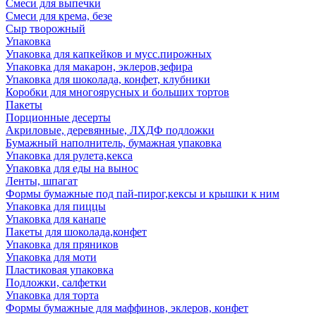
Смеси для выпечки
Смеси для крема, безе
Сыр творожный
Упаковка
Упаковка для капкейков и мусс.пирожных
Упаковка для макарон, эклеров,зефира
Упаковка для шоколада, конфет, клубники
Коробки для многоярусных и больших тортов
Пакеты
Порционные десерты
Акриловые, деревянные, ЛХДФ подложки
Бумажный наполнитель, бумажная упаковка
Упаковка для рулета,кекса
Упаковка для еды на вынос
Ленты, шпагат
Формы бумажные под пай-пирог,кексы и крышки к ним
Упаковка для пиццы
Упаковка для канапе
Пакеты для шоколада,конфет
Упаковка для пряников
Упаковка для моти
Пластиковая упаковка
Подложки, салфетки
Упаковка для торта
Формы бумажные для маффинов, эклеров, конфет