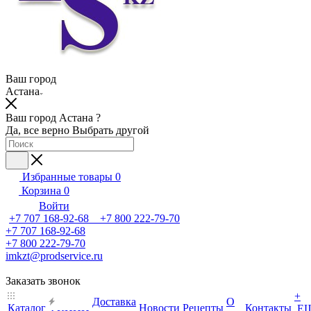
Ваш город
Астана
Ваш город Астана ?
Да, все верно
Выбрать другой
Избранные товары
0
Корзина
0
Войти
+7 707 168-92-68 +7 800 222-79-70
+7 707 168-92-68
+7 800 222-79-70
imkzt@prodservice.ru
Заказать звонок
+
Доставка
О
Каталог
Новости
Рецепты
Контакты
Е