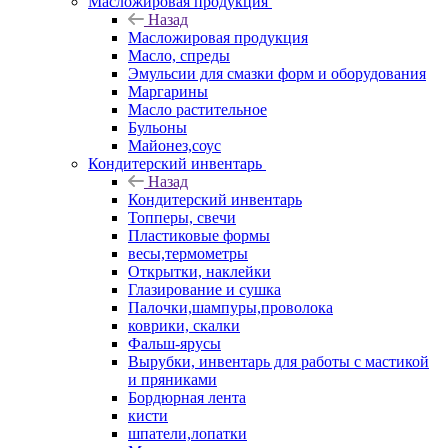
Масложировая продукция
Назад
Масложировая продукция
Масло, спреды
Эмульсии для смазки форм и оборудования
Маргарины
Масло растительное
Бульоны
Майонез,соус
Кондитерский инвентарь
Назад
Кондитерский инвентарь
Топперы, свечи
Пластиковые формы
весы,термометры
Открытки, наклейки
Глазирование и сушка
Палочки,шампуры,проволока
коврики, скалки
Фальш-ярусы
Вырубки, инвентарь для работы с мастикой
и пряниками
Бордюрная лента
кисти
шпатели,лопатки