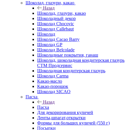
Шоколад, глазури, какао
Назад
Шоколад, глазури, какао
Шоколадный декор
Шоколад Chocovic
Шоколад Callebaut
Шоколад
Шоколад Cacao Barry
Шоколад GP
Шоколад Belcolade
Шоколадные покрытия, ганаш
Шоколад, шоколадная кондитерская глазурь
СТМ Продсервис
Шоколадная кондитерская глазурь
Шоколад Carma
Какао-масло
Какао-порошок
Шоколад SICAO
Пасха
Назад
Пасха
Для декорирования куличей
Ленты,шпагат,открытки
Формы для больших куличей (550 г)
Посыпки