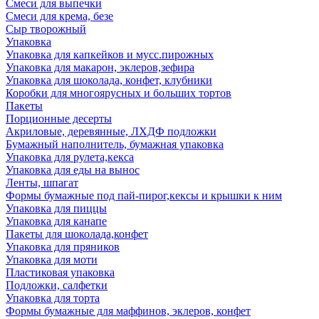
Смеси для выпечки
Смеси для крема, безе
Сыр творожный
Упаковка
Упаковка для капкейков и мусс.пирожных
Упаковка для макарон, эклеров,зефира
Упаковка для шоколада, конфет, клубники
Коробки для многоярусных и больших тортов
Пакеты
Порционные десерты
Акриловые, деревянные, ЛХДФ подложки
Бумажный наполнитель, бумажная упаковка
Упаковка для рулета,кекса
Упаковка для еды на вынос
Ленты, шпагат
Формы бумажные под пай-пирог,кексы и крышки к ним
Упаковка для пиццы
Упаковка для канапе
Пакеты для шоколада,конфет
Упаковка для пряников
Упаковка для моти
Пластиковая упаковка
Подложки, салфетки
Упаковка для торта
Формы бумажные для маффинов, эклеров, конфет