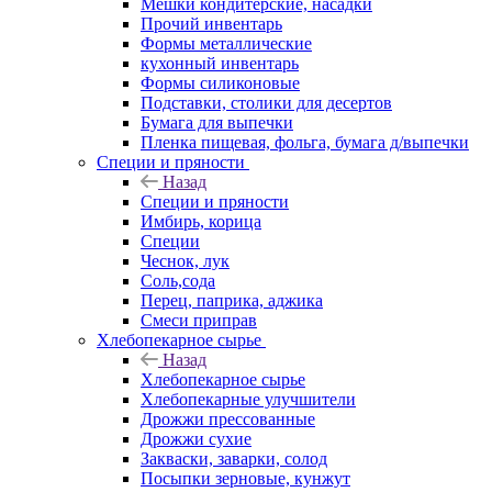
Мешки кондитерские, насадки
Прочий инвентарь
Формы металлические
кухонный инвентарь
Формы силиконовые
Подставки, столики для десертов
Бумага для выпечки
Пленка пищевая, фольга, бумага д/выпечки
Специи и пряности
Назад
Специи и пряности
Имбирь, корица
Специи
Чеснок, лук
Соль,сода
Перец, паприка, аджика
Смеси приправ
Хлебопекарное сырье
Назад
Хлебопекарное сырье
Хлебопекарные улучшители
Дрожжи прессованные
Дрожжи сухие
Закваски, заварки, солод
Посыпки зерновые, кунжут