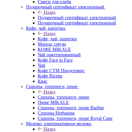
Смеси для хлеба
Подарочный сертификат электронный
Назад
Подарочный сертификат электронный
Подарочный сертификат электронный
Кофе, чай, напитки
Назад
Кофе, чай, напитки
Морсы, смузи
КОФЕ MIKALE
Чай пакетированный
Кофе Face to Face
Чай
Кофе СТМ Продсервис
Кофе Ricetta
Квас
Сиропы, топпинги, пюре
Назад
Сиропы, топпинги, пюре
Пюре MIKALE
Сиропы, топпинги, пюре Barline
Сиропы Herbarista
Сиропы, топпинги, пюре Royal Cane
Молоко, альтернативное молоко
Назад