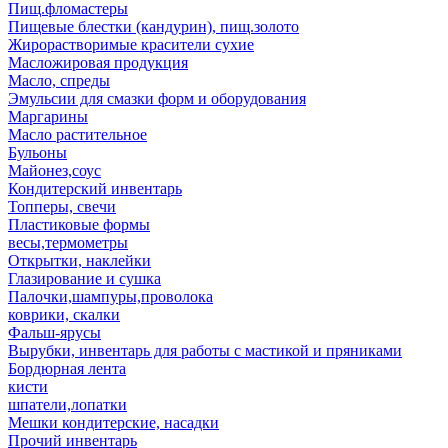
Пищ.фломастеры
Пищевые блестки (кандурин), пищ.золото
Жирорастворимые красители сухие
Масложировая продукция
Масло, спреды
Эмульсии для смазки форм и оборудования
Маргарины
Масло растительное
Бульоны
Майонез,соус
Кондитерский инвентарь
Топперы, свечи
Пластиковые формы
весы,термометры
Открытки, наклейки
Глазирование и сушка
Палочки,шампуры,проволока
коврики, скалки
Фальш-ярусы
Вырубки, инвентарь для работы с мастикой и пряниками
Бордюрная лента
кисти
шпатели,лопатки
Мешки кондитерские, насадки
Прочий инвентарь