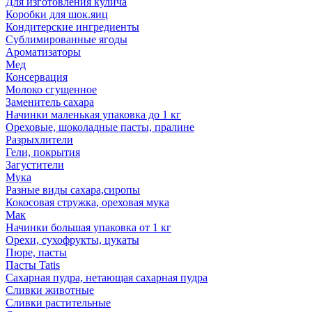
Для изготовления кулича
Коробки для шок.яиц
Кондитерские ингредиенты
Сублимированные ягоды
Ароматизаторы
Мед
Консервация
Молоко сгущенное
Заменитель сахара
Начинки маленькая упаковка до 1 кг
Ореховые, шоколадные пасты, пралине
Разрыхлители
Гели, покрытия
Загустители
Мука
Разные виды сахара,сиропы
Кокосовая стружка, ореховая мука
Мак
Начинки большая упаковка от 1 кг
Орехи, сухофрукты, цукаты
Пюре, пасты
Пасты Tatis
Сахарная пудра, нетающая сахарная пудра
Сливки животные
Сливки растительные