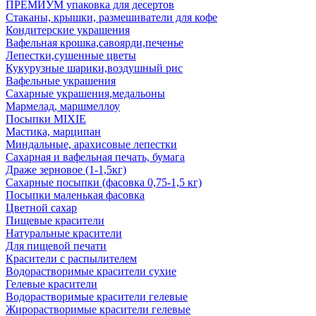
ПРЕМИУМ упаковка для десертов
Стаканы, крышки, размешиватели для кофе
Кондитерские украшения
Вафельная крошка,савоярди,печенье
Лепестки,сушенные цветы
Кукурузные шарики,воздушный рис
Вафельные украшения
Сахарные украшения,медальоны
Мармелад, маршмеллоу
Посыпки MIXIE
Мастика, марципан
Миндальные, арахисовые лепестки
Сахарная и вафельная печать, бумага
Драже зерновое (1-1,5кг)
Сахарные посыпки (фасовка 0,75-1,5 кг)
Посыпки маленькая фасовка
Цветной сахар
Пищевые красители
Натуральные красители
Для пищевой печати
Красители с распылителем
Водорастворимые красители сухие
Гелевые красители
Водорастворимые красители гелевые
Жирорастворимые красители гелевые