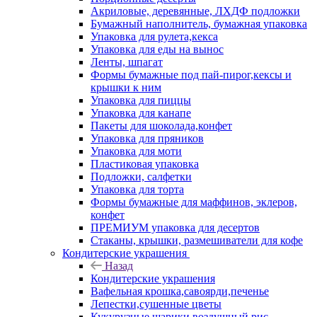
Акриловые, деревянные, ЛХДФ подложки
Бумажный наполнитель, бумажная упаковка
Упаковка для рулета,кекса
Упаковка для еды на вынос
Ленты, шпагат
Формы бумажные под пай-пирог,кексы и
крышки к ним
Упаковка для пиццы
Упаковка для канапе
Пакеты для шоколада,конфет
Упаковка для пряников
Упаковка для моти
Пластиковая упаковка
Подложки, салфетки
Упаковка для торта
Формы бумажные для маффинов, эклеров,
конфет
ПРЕМИУМ упаковка для десертов
Стаканы, крышки, размешиватели для кофе
Кондитерские украшения
Назад
Кондитерские украшения
Вафельная крошка,савоярди,печенье
Лепестки,сушенные цветы
Кукурузные шарики,воздушный рис