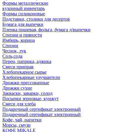
Формы металлические
кухонный инвентарь
Формы силиконовые
Подставки, столики для десертов
Бумага для выпечки
Пленка пищевая, фольга, бумага д/выпечки
Специи и пряности
Имбирь, корица
Специи
Чеснок, лук
Соль,сода
Перец, паприка, аджика
Смеси приправ
Хлебопекарное сырье
Хлебопекарные улучшители
Дрожжи прессованные
Дрожжи сухие
Закваски, заварки, солод
Посыпки зерновые, кунжут
Смеси для хлеба
Подарочный сертификат электронный
Подарочный сертификат электронный
Кофе, чай, напитки
Морсы, смузи
КОФЕ MIKALE