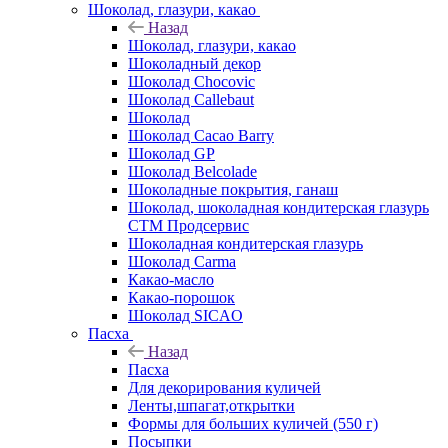
Шоколад, глазури, какао
Назад
Шоколад, глазури, какао
Шоколадный декор
Шоколад Chocovic
Шоколад Callebaut
Шоколад
Шоколад Cacao Barry
Шоколад GP
Шоколад Belcolade
Шоколадные покрытия, ганаш
Шоколад, шоколадная кондитерская глазурь
СТМ Продсервис
Шоколадная кондитерская глазурь
Шоколад Carma
Какао-масло
Какао-порошок
Шоколад SICAO
Пасха
Назад
Пасха
Для декорирования куличей
Ленты,шпагат,открытки
Формы для больших куличей (550 г)
Посыпки