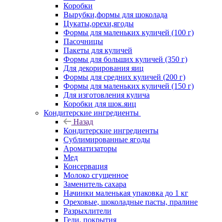
Коробки
Вырубки,формы для шоколада
Цукаты,орехи,ягоды
Формы для маленьких куличей (100 г)
Пасочницы
Пакеты для куличей
Формы для больших куличей (350 г)
Для декорирования яиц
Формы для средних куличей (200 г)
Формы для маленьких куличей (150 г)
Для изготовления кулича
Коробки для шок.яиц
Кондитерские ингредиенты
Назад
Кондитерские ингредиенты
Сублимированные ягоды
Ароматизаторы
Мед
Консервация
Молоко сгущенное
Заменитель сахара
Начинки маленькая упаковка до 1 кг
Ореховые, шоколадные пасты, пралине
Разрыхлители
Гели, покрытия