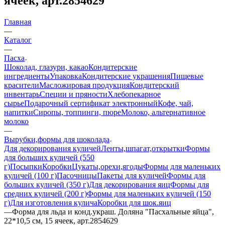
ячеек, арт.2854629
Главная
—
Каталог
—
Пасха
Шоколад, глазури, какао
Кондитерские
ингредиенты
Упаковка
Кондитерские украшения
Пищевые
красители
Масложировая продукция
Кондитерский
инвентарь
Специи и пряности
Хлебопекарное
сырье
Подарочный сертификат электронный
Кофе, чай,
напитки
Сиропы, топпинги, пюре
Молоко, альтернативное
молоко
—
Вырубки,формы для шоколада
Для декорирования куличей
Ленты,шпагат,открытки
Формы
для больших куличей (550
г)
Посыпки
Коробки
Цукаты,орехи,ягоды
Формы для маленьких
куличей (100 г)
Пасочницы
Пакеты для куличей
Формы для
больших куличей (350 г)
Для декорирования яиц
Формы для
средних куличей (200 г)
Формы для маленьких куличей (150
г)
Для изготовления кулича
Коробки для шок.яиц
—
Форма для льда и конд.украш. Доляна "Пасхальные яйца",
22*10,5 см, 15 ячеек, арт.2854629