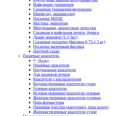
Вафельные украшения
Сахарные украшения,медальоны
Мармелад, маршмеллоу
Посыпки MIXIE
Мастика, марципан
Миндальные, арахисовые лепестки
Сахарная и вафельная печать, бумага
Драже зерновое (1-1,5кг)
Сахарные посыпки (фасовка 0,75-1,5 кг)
Посыпки маленькая фасовка
Цветной сахар
Пищевые красители
Назад
Пищевые красители
Натуральные красители
Для пищевой печати
Красители с распылителем
Водорастворимые красители сухие
Гелевые красители
Водорастворимые красители гелевые
Жирорастворимые красители гелевые
Пищ.фломастеры
Пищевые блестки (кандурин), пищ.золото
Жирорастворимые красители сухие