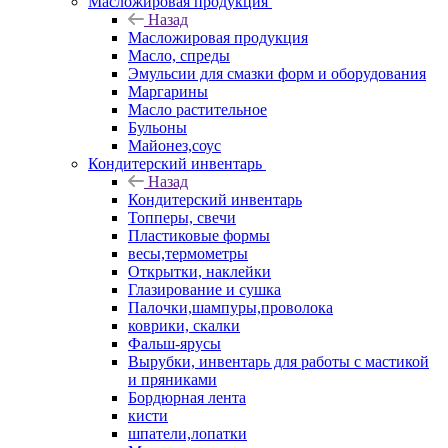
Масложировая продукция
Назад
Масложировая продукция
Масло, спреды
Эмульсии для смазки форм и оборудования
Маргарины
Масло растительное
Бульоны
Майонез,соус
Кондитерский инвентарь
Назад
Кондитерский инвентарь
Топперы, свечи
Пластиковые формы
весы,термометры
Открытки, наклейки
Глазирование и сушка
Палочки,шампуры,проволока
коврики, скалки
Фальш-ярусы
Вырубки, инвентарь для работы с мастикой
и пряниками
Бордюрная лента
кисти
шпатели,лопатки