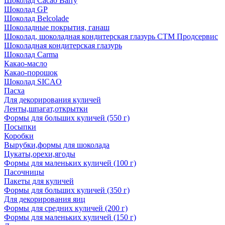
Шоколад Cacao Barry
Шоколад GP
Шоколад Belcolade
Шоколадные покрытия, ганаш
Шоколад, шоколадная кондитерская глазурь СТМ Продсервис
Шоколадная кондитерская глазурь
Шоколад Carma
Какао-масло
Какао-порошок
Шоколад SICAO
Пасха
Для декорирования куличей
Ленты,шпагат,открытки
Формы для больших куличей (550 г)
Посыпки
Коробки
Вырубки,формы для шоколада
Цукаты,орехи,ягоды
Формы для маленьких куличей (100 г)
Пасочницы
Пакеты для куличей
Формы для больших куличей (350 г)
Для декорирования яиц
Формы для средних куличей (200 г)
Формы для маленьких куличей (150 г)