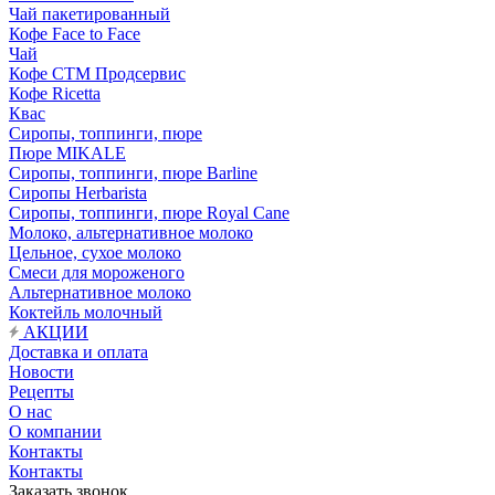
Чай пакетированный
Кофе Face to Face
Чай
Кофе СТМ Продсервис
Кофе Ricetta
Квас
Сиропы, топпинги, пюре
Пюре MIKALE
Сиропы, топпинги, пюре Barline
Сиропы Herbarista
Сиропы, топпинги, пюре Royal Cane
Молоко, альтернативное молоко
Цельное, сухое молоко
Смеси для мороженого
Альтернативное молоко
Коктейль молочный
АКЦИИ
Доставка и оплата
Новости
Рецепты
О нас
О компании
Контакты
Контакты
Заказать звонок