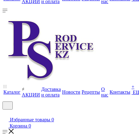
АКЦИИ
и оплата
нас
+
Доставка
О
Каталог
Новости
Рецепты
Контакты
Е
АКЦИИ
и оплата
нас
Избранные товары
0
Корзина
0