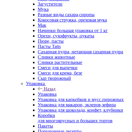
Загустители
Мука
Разные виды сахара,сиропы
Кокосовая стружка, ореховая мука
Мак
Начинки большая упаковка от 1 кг
Орехи, сухофрукты, цукаты
Пюре, пасты
Пасты Tatis
Сахарная пудра, нетающая сахарная пудра
Сливки животные
Сливки растительные
Смеси для выпечки
Смеси для крема, безе
Сыр творожный
Упаковка
Назад
Упаковка
Упаковка для капкейков и мусс.пирожных
Упаковка для макарон, эклеров,зефира
Упаковка для шоколада, конфет, клубники
Коробки
для многоярусных и больших тортов
Пакеты
Порционные десерты