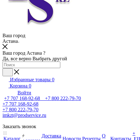
Ваш город
Астана
Ваш город Астана ?
Да, все верно
Выбрать другой
Избранные товары
0
Корзина
0
Войти
+7 707 168-92-68 +7 800 222-79-70
+7 707 168-92-68
+7 800 222-79-70
imkzt@prodservice.ru
Заказать звонок
+
Доставка
О
Каталог
Новости
Рецепты
Контакты
Е