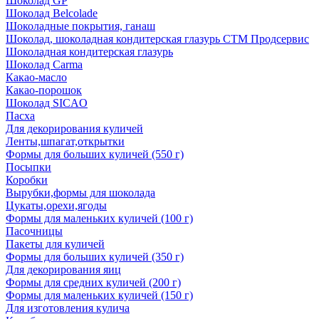
Шоколад GP
Шоколад Belcolade
Шоколадные покрытия, ганаш
Шоколад, шоколадная кондитерская глазурь СТМ Продсервис
Шоколадная кондитерская глазурь
Шоколад Carma
Какао-масло
Какао-порошок
Шоколад SICAO
Пасха
Для декорирования куличей
Ленты,шпагат,открытки
Формы для больших куличей (550 г)
Посыпки
Коробки
Вырубки,формы для шоколада
Цукаты,орехи,ягоды
Формы для маленьких куличей (100 г)
Пасочницы
Пакеты для куличей
Формы для больших куличей (350 г)
Для декорирования яиц
Формы для средних куличей (200 г)
Формы для маленьких куличей (150 г)
Для изготовления кулича