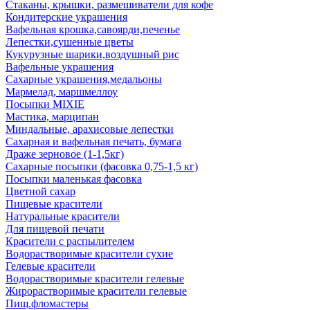
Стаканы, крышки, размешиватели для кофе
Кондитерские украшения
Вафельная крошка,савоярди,печенье
Лепестки,сушенные цветы
Кукурузные шарики,воздушный рис
Вафельные украшения
Сахарные украшения,медальоны
Мармелад, маршмеллоу
Посыпки MIXIE
Мастика, марципан
Миндальные, арахисовые лепестки
Сахарная и вафельная печать, бумага
Драже зерновое (1-1,5кг)
Сахарные посыпки (фасовка 0,75-1,5 кг)
Посыпки маленькая фасовка
Цветной сахар
Пищевые красители
Натуральные красители
Для пищевой печати
Красители с распылителем
Водорастворимые красители сухие
Гелевые красители
Водорастворимые красители гелевые
Жирорастворимые красители гелевые
Пищ.фломастеры