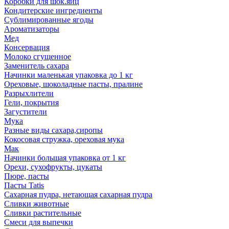
Коробки для шок.яиц
Кондитерские ингредиенты
Сублимированные ягоды
Ароматизаторы
Мед
Консервация
Молоко сгущенное
Заменитель сахара
Начинки маленькая упаковка до 1 кг
Ореховые, шоколадные пасты, пралине
Разрыхлители
Гели, покрытия
Загустители
Мука
Разные виды сахара,сиропы
Кокосовая стружка, ореховая мука
Мак
Начинки большая упаковка от 1 кг
Орехи, сухофрукты, цукаты
Пюре, пасты
Пасты Tatis
Сахарная пудра, нетающая сахарная пудра
Сливки животные
Сливки растительные
Смеси для выпечки