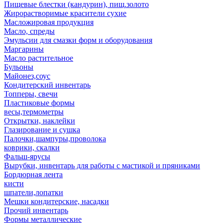
Пищевые блестки (кандурин), пищ.золото
Жирорастворимые красители сухие
Масложировая продукция
Масло, спреды
Эмульсии для смазки форм и оборудования
Маргарины
Масло растительное
Бульоны
Майонез,соус
Кондитерский инвентарь
Топперы, свечи
Пластиковые формы
весы,термометры
Открытки, наклейки
Глазирование и сушка
Палочки,шампуры,проволока
коврики, скалки
Фальш-ярусы
Вырубки, инвентарь для работы с мастикой и пряниками
Бордюрная лента
кисти
шпатели,лопатки
Мешки кондитерские, насадки
Прочий инвентарь
Формы металлические