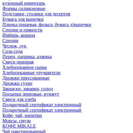
кухонный инвентарь
Формы силиконовые
Подставки, столики для десертов
Бумага для выпечки
Пленка пищевая, фольга, бумага д/выпечки
Специи и пряности
Имбирь, корица
Специи
Чеснок, лук
Соль,сода
Перец, паприка, аджика
Смеси приправ
Хлебопекарное сырье
Хлебопекарные улучшители
Дрожжи прессованные
Дрожжи сухие
Закваски, заварки, солод
Посыпки зерновые, кунжут
Смеси для хлеба
Подарочный сертификат электронный
Подарочный сертификат электронный
Кофе, чай, напитки
Морсы, смузи
КОФЕ MIKALE
Чай пакетированный