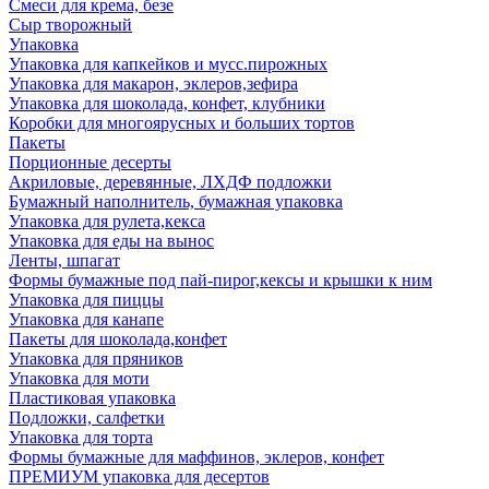
Смеси для крема, безе
Сыр творожный
Упаковка
Упаковка для капкейков и мусс.пирожных
Упаковка для макарон, эклеров,зефира
Упаковка для шоколада, конфет, клубники
Коробки для многоярусных и больших тортов
Пакеты
Порционные десерты
Акриловые, деревянные, ЛХДФ подложки
Бумажный наполнитель, бумажная упаковка
Упаковка для рулета,кекса
Упаковка для еды на вынос
Ленты, шпагат
Формы бумажные под пай-пирог,кексы и крышки к ним
Упаковка для пиццы
Упаковка для канапе
Пакеты для шоколада,конфет
Упаковка для пряников
Упаковка для моти
Пластиковая упаковка
Подложки, салфетки
Упаковка для торта
Формы бумажные для маффинов, эклеров, конфет
ПРЕМИУМ упаковка для десертов