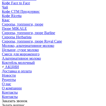
Кофе Face to Face
Чай
Кофе СТМ Продсервис
Кофе Ricetta
Квас
Сиропы, топпинги, пюре
Пюре MIKALE
Сиропы, топпинги, пюре Barline
Сиропы Herbarista
Сиропы, топпинги, пюре Royal Cane
Молоко, альтернативное молоко
Цельное, сухое молоко
Смеси для мороженого
Альтернативное молоко
Коктейль молочный
АКЦИИ
Доставка и оплата
Новости
Рецепты
О нас
О компании
Контакты
Контакты
Заказать звонок
Задать вопрос