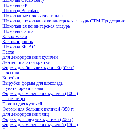
Шоколад Cacao Barry
Шоколад GP
Шоколад Belcolade
Шоколадные покрытия, ганаш
Шоколад, шоколадная кондитерская глазурь СТМ Продсервис
Шоколадная кондитерская глазурь
Шоколад Carma
Какао-масло
Какао-порошок
Шоколад SICAO
Пасха
Для декорирования куличей
Ленты,шпагат,открытки
Формы для больших куличей (550 г)
Посыпки
Коробки
Вырубки,формы для шоколада
Цукаты,орехи,ягоды
Формы для маленьких куличей (100 г)
Пасочницы
Пакеты для куличей
Формы для больших куличей (350 г)
Для декорирования яиц
Формы для средних куличей (200 г)
Формы для маленьких куличей (150 г)