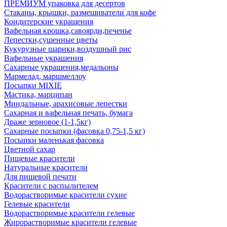
ПРЕМИУМ упаковка для десертов
Стаканы, крышки, размешиватели для кофе
Кондитерские украшения
Вафельная крошка,савоярди,печенье
Лепестки,сушенные цветы
Кукурузные шарики,воздушный рис
Вафельные украшения
Сахарные украшения,медальоны
Мармелад, маршмеллоу
Посыпки MIXIE
Мастика, марципан
Миндальные, арахисовые лепестки
Сахарная и вафельная печать, бумага
Драже зерновое (1-1,5кг)
Сахарные посыпки (фасовка 0,75-1,5 кг)
Посыпки маленькая фасовка
Цветной сахар
Пищевые красители
Натуральные красители
Для пищевой печати
Красители с распылителем
Водорастворимые красители сухие
Гелевые красители
Водорастворимые красители гелевые
Жирорастворимые красители гелевые