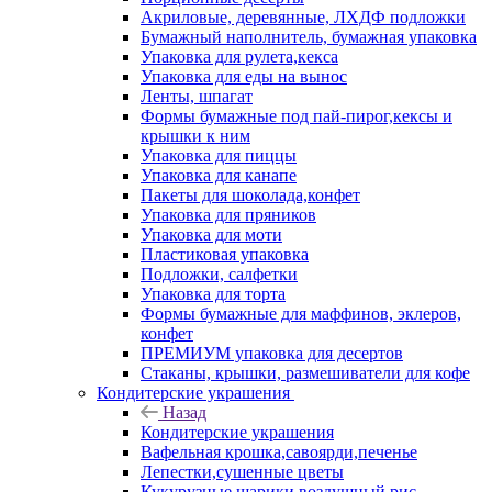
Акриловые, деревянные, ЛХДФ подложки
Бумажный наполнитель, бумажная упаковка
Упаковка для рулета,кекса
Упаковка для еды на вынос
Ленты, шпагат
Формы бумажные под пай-пирог,кексы и
крышки к ним
Упаковка для пиццы
Упаковка для канапе
Пакеты для шоколада,конфет
Упаковка для пряников
Упаковка для моти
Пластиковая упаковка
Подложки, салфетки
Упаковка для торта
Формы бумажные для маффинов, эклеров,
конфет
ПРЕМИУМ упаковка для десертов
Стаканы, крышки, размешиватели для кофе
Кондитерские украшения
Назад
Кондитерские украшения
Вафельная крошка,савоярди,печенье
Лепестки,сушенные цветы
Кукурузные шарики,воздушный рис