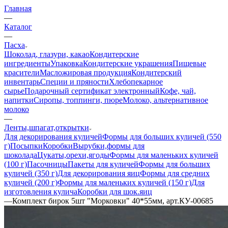
Главная
—
Каталог
—
Пасха
Шоколад, глазури, какао
Кондитерские
ингредиенты
Упаковка
Кондитерские украшения
Пищевые
красители
Масложировая продукция
Кондитерский
инвентарь
Специи и пряности
Хлебопекарное
сырье
Подарочный сертификат электронный
Кофе, чай,
напитки
Сиропы, топпинги, пюре
Молоко, альтернативное
молоко
—
Ленты,шпагат,открытки
Для декорирования куличей
Формы для больших куличей (550
г)
Посыпки
Коробки
Вырубки,формы для
шоколада
Цукаты,орехи,ягоды
Формы для маленьких куличей
(100 г)
Пасочницы
Пакеты для куличей
Формы для больших
куличей (350 г)
Для декорирования яиц
Формы для средних
куличей (200 г)
Формы для маленьких куличей (150 г)
Для
изготовления кулича
Коробки для шок.яиц
—
Комплект бирок 5шт "Морковки" 40*55мм, арт.КУ-00685