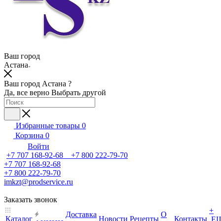
Ваш город
Астана
Ваш город Астана ?
Да, все верно
Выбрать другой
Избранные товары
0
Корзина
0
Войти
+7 707 168-92-68 +7 800 222-79-70
+7 707 168-92-68
+7 800 222-79-70
imkzt@prodservice.ru
Заказать звонок
+
Доставка
О
Каталог
Новости
Рецепты
Контакты
Е