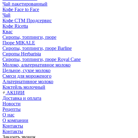
Чай пакетированный
Кофе Face to Face
Чай
Кофе СТМ Продсервис
Кофе Ricetta
Квас
Сиропы, топпинги, пюре
Пюре MIKALE
Сиропы, топпинги, пюре Barline
Сиропы Herbarista
Сиропы, топпинги, пюре Royal Cane
Молоко, альтернативное молоко
Цельное, сухое молоко
Смеси для мороженого
Альтернативное молоко
Коктейль молочный
АКЦИИ
Доставка и оплата
Новости
Рецепты
О нас
О компании
Контакты
Контакты
Заказать звонок