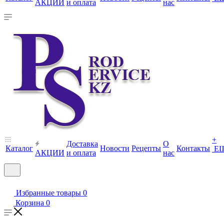
АКЦИИ
и оплата
нас
+
Доставка
О
Каталог
Новости
Рецепты
Контакты
Е
АКЦИИ
и оплата
нас
Избранные товары
0
Корзина
0