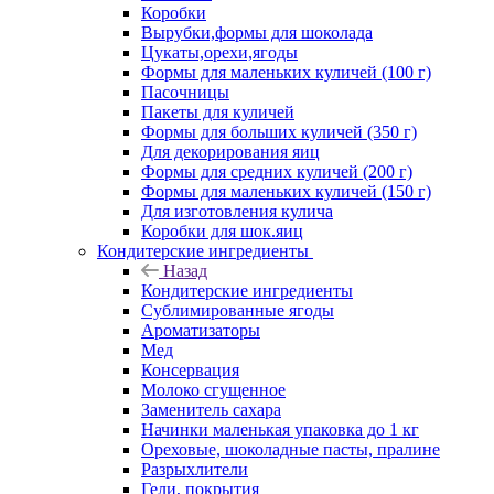
Коробки
Вырубки,формы для шоколада
Цукаты,орехи,ягоды
Формы для маленьких куличей (100 г)
Пасочницы
Пакеты для куличей
Формы для больших куличей (350 г)
Для декорирования яиц
Формы для средних куличей (200 г)
Формы для маленьких куличей (150 г)
Для изготовления кулича
Коробки для шок.яиц
Кондитерские ингредиенты
Назад
Кондитерские ингредиенты
Сублимированные ягоды
Ароматизаторы
Мед
Консервация
Молоко сгущенное
Заменитель сахара
Начинки маленькая упаковка до 1 кг
Ореховые, шоколадные пасты, пралине
Разрыхлители
Гели, покрытия