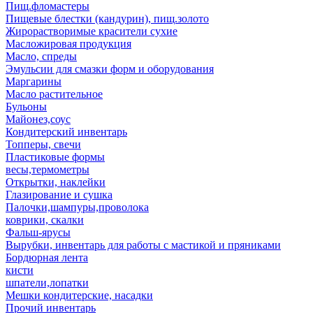
Пищ.фломастеры
Пищевые блестки (кандурин), пищ.золото
Жирорастворимые красители сухие
Масложировая продукция
Масло, спреды
Эмульсии для смазки форм и оборудования
Маргарины
Масло растительное
Бульоны
Майонез,соус
Кондитерский инвентарь
Топперы, свечи
Пластиковые формы
весы,термометры
Открытки, наклейки
Глазирование и сушка
Палочки,шампуры,проволока
коврики, скалки
Фальш-ярусы
Вырубки, инвентарь для работы с мастикой и пряниками
Бордюрная лента
кисти
шпатели,лопатки
Мешки кондитерские, насадки
Прочий инвентарь