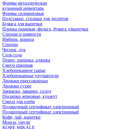
Формы металлические
кухонный инвентарь
Формы силиконовые
Подставки, столики для десертов
Бумага для выпечки
Пленка пищевая, фольга, бумага д/выпечки
Специи и пряности
Имбирь, корица
Специи
Чеснок, лук
Соль,сода
Перец, паприка, аджика
Смеси приправ
Хлебопекарное сырье
Хлебопекарные улучшители
Дрожжи прессованные
Дрожжи сухие
Закваски, заварки, солод
Посыпки зерновые, кунжут
Смеси для хлеба
Подарочный сертификат электронный
Подарочный сертификат электронный
Кофе, чай, напитки
Морсы, смузи
КОФЕ MIKALE