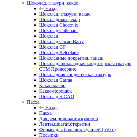
Шоколад, глазури, какао
Назад
Шоколад, глазури, какао
Шоколадный декор
Шоколад Chocovic
Шоколад Callebaut
Шоколад
Шоколад Cacao Barry
Шоколад GP
Шоколад Belcolade
Шоколадные покрытия, ганаш
Шоколад, шоколадная кондитерская глазурь
СТМ Продсервис
Шоколадная кондитерская глазурь
Шоколад Carma
Какао-масло
Какао-порошок
Шоколад SICAO
Пасха
Назад
Пасха
Для декорирования куличей
Ленты,шпагат,открытки
Формы для больших куличей (550 г)
Посыпки