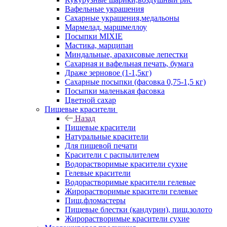
Вафельные украшения
Сахарные украшения,медальоны
Мармелад, маршмеллоу
Посыпки MIXIE
Мастика, марципан
Миндальные, арахисовые лепестки
Сахарная и вафельная печать, бумага
Драже зерновое (1-1,5кг)
Сахарные посыпки (фасовка 0,75-1,5 кг)
Посыпки маленькая фасовка
Цветной сахар
Пищевые красители
Назад
Пищевые красители
Натуральные красители
Для пищевой печати
Красители с распылителем
Водорастворимые красители сухие
Гелевые красители
Водорастворимые красители гелевые
Жирорастворимые красители гелевые
Пищ.фломастеры
Пищевые блестки (кандурин), пищ.золото
Жирорастворимые красители сухие