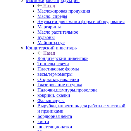
Масложировая продукция
Назад
Масложировая продукция
Масло, спреды
Эмульсии для смазки форм и оборудования
Маргарины
Масло растительное
Бульоны
Майонез,соус
Кондитерский инвентарь
Назад
Кондитерский инвентарь
Топперы, свечи
Пластиковые формы
весы,термометры
Открытки, наклейки
Глазирование и сушка
Палочки,шампуры,проволока
коврики, скалки
Фальш-ярусы
Вырубки, инвентарь для работы с мастикой
и пряниками
Бордюрная лента
кисти
шпатели,лопатки