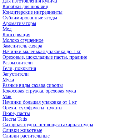
Для изготовления кулича
Коробки для шок.яиц
Кондитерские ингредиенты
Сублимированные ягоды
Ароматизаторы
Мед
Консервация
Молоко сгущенное
Заменитель сахара
Начинки маленькая упаковка до 1 кг
Ореховые, шоколадные пасты, пралине
Разрыхлители
Гели, покрытия
Загустители
Мука
Разные виды сахара,сиропы
Кокосовая стружка, ореховая мука
Мак
Начинки большая упаковка от 1 кг
Орехи, сухофрукты, цукаты
Пюре, пасты
Пасты Tatis
Сахарная пудра, нетающая сахарная пудра
Сливки животные
Сливки растительные