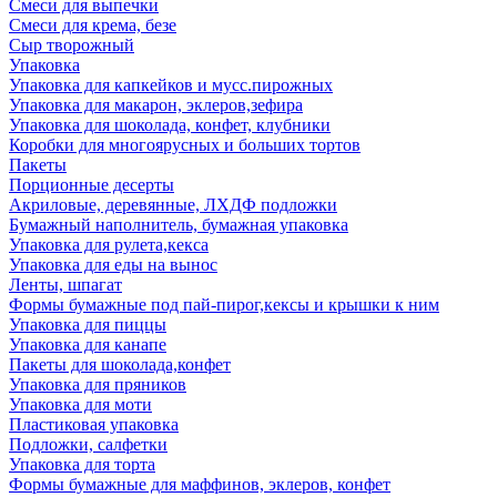
Смеси для выпечки
Смеси для крема, безе
Сыр творожный
Упаковка
Упаковка для капкейков и мусс.пирожных
Упаковка для макарон, эклеров,зефира
Упаковка для шоколада, конфет, клубники
Коробки для многоярусных и больших тортов
Пакеты
Порционные десерты
Акриловые, деревянные, ЛХДФ подложки
Бумажный наполнитель, бумажная упаковка
Упаковка для рулета,кекса
Упаковка для еды на вынос
Ленты, шпагат
Формы бумажные под пай-пирог,кексы и крышки к ним
Упаковка для пиццы
Упаковка для канапе
Пакеты для шоколада,конфет
Упаковка для пряников
Упаковка для моти
Пластиковая упаковка
Подложки, салфетки
Упаковка для торта
Формы бумажные для маффинов, эклеров, конфет