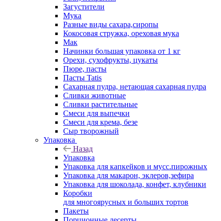
Загустители
Мука
Разные виды сахара,сиропы
Кокосовая стружка, ореховая мука
Мак
Начинки большая упаковка от 1 кг
Орехи, сухофрукты, цукаты
Пюре, пасты
Пасты Tatis
Сахарная пудра, нетающая сахарная пудра
Сливки животные
Сливки растительные
Смеси для выпечки
Смеси для крема, безе
Сыр творожный
Упаковка
Назад
Упаковка
Упаковка для капкейков и мусс.пирожных
Упаковка для макарон, эклеров,зефира
Упаковка для шоколада, конфет, клубники
Коробки
для многоярусных и больших тортов
Пакеты
Порционные десерты