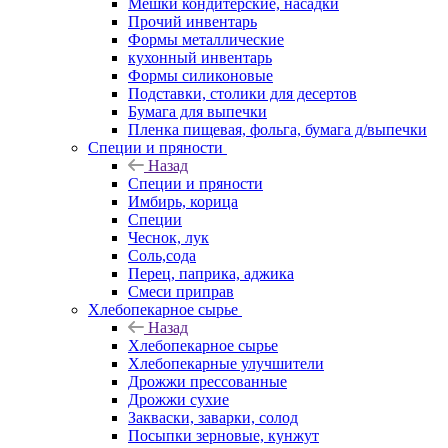
Мешки кондитерские, насадки
Прочий инвентарь
Формы металлические
кухонный инвентарь
Формы силиконовые
Подставки, столики для десертов
Бумага для выпечки
Пленка пищевая, фольга, бумага д/выпечки
Специи и пряности
Назад
Специи и пряности
Имбирь, корица
Специи
Чеснок, лук
Соль,сода
Перец, паприка, аджика
Смеси приправ
Хлебопекарное сырье
Назад
Хлебопекарное сырье
Хлебопекарные улучшители
Дрожжи прессованные
Дрожжи сухие
Закваски, заварки, солод
Посыпки зерновые, кунжут