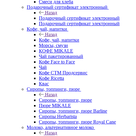
Смеси для хлеба
Подарочный сертификат электронный
Назад
Подарочный сертификат электронный
Подарочный сертификат электронный
Кофе, чай, напитки
Назад
Кофе, чай, напитки
Морсы, смузи
КОФЕ MIKALE
Чай пакетированный
Кофе Face to Face
Чай
Кофе СТМ Продсервис
Кофе Ricetta
Квас
Сиропы, топпинги, пюре
Назад
Сиропы, топпинги, пюре
Пюре MIKALE
Сиропы, топпинги, пюре Barline
Сиропы Herbarista
Сиропы, топпинги, пюре Royal Cane
Молоко, альтернативное молоко
Назад