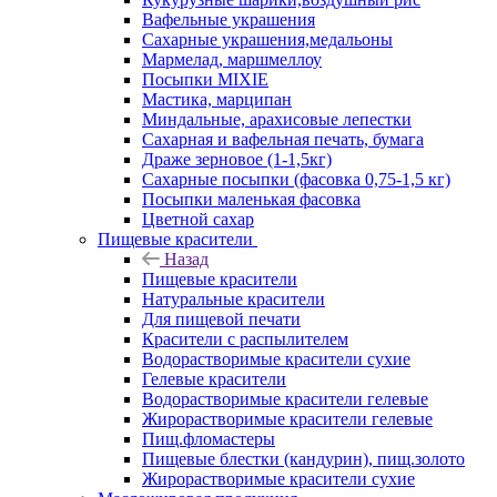
Вафельные украшения
Сахарные украшения,медальоны
Мармелад, маршмеллоу
Посыпки MIXIE
Мастика, марципан
Миндальные, арахисовые лепестки
Сахарная и вафельная печать, бумага
Драже зерновое (1-1,5кг)
Сахарные посыпки (фасовка 0,75-1,5 кг)
Посыпки маленькая фасовка
Цветной сахар
Пищевые красители
Назад
Пищевые красители
Натуральные красители
Для пищевой печати
Красители с распылителем
Водорастворимые красители сухие
Гелевые красители
Водорастворимые красители гелевые
Жирорастворимые красители гелевые
Пищ.фломастеры
Пищевые блестки (кандурин), пищ.золото
Жирорастворимые красители сухие