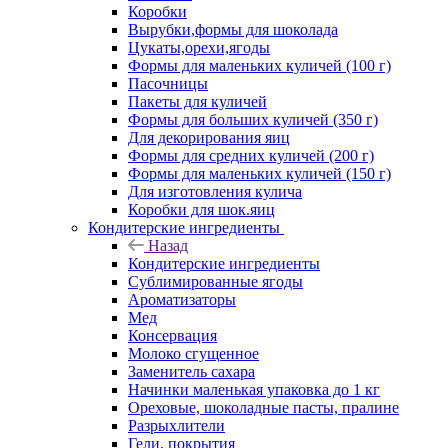
Коробки
Вырубки,формы для шоколада
Цукаты,орехи,ягоды
Формы для маленьких куличей (100 г)
Пасочницы
Пакеты для куличей
Формы для больших куличей (350 г)
Для декорирования яиц
Формы для средних куличей (200 г)
Формы для маленьких куличей (150 г)
Для изготовления кулича
Коробки для шок.яиц
Кондитерские ингредиенты
Назад
Кондитерские ингредиенты
Сублимированные ягоды
Ароматизаторы
Мед
Консервация
Молоко сгущенное
Заменитель сахара
Начинки маленькая упаковка до 1 кг
Ореховые, шоколадные пасты, пралине
Разрыхлители
Гели, покрытия