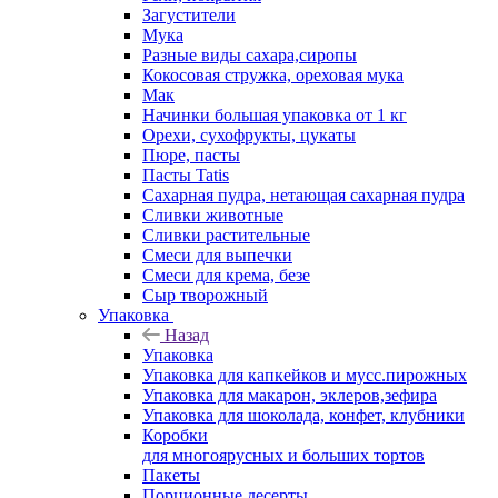
Загустители
Мука
Разные виды сахара,сиропы
Кокосовая стружка, ореховая мука
Мак
Начинки большая упаковка от 1 кг
Орехи, сухофрукты, цукаты
Пюре, пасты
Пасты Tatis
Сахарная пудра, нетающая сахарная пудра
Сливки животные
Сливки растительные
Смеси для выпечки
Смеси для крема, безе
Сыр творожный
Упаковка
Назад
Упаковка
Упаковка для капкейков и мусс.пирожных
Упаковка для макарон, эклеров,зефира
Упаковка для шоколада, конфет, клубники
Коробки
для многоярусных и больших тортов
Пакеты
Порционные десерты