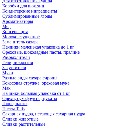
Для изготовления кулича
Коробки для шок.яиц
Кондитерские ингредиенты
Сублимированные ягоды
Ароматизаторы
Мед
Консервация
Молоко сгущенное
Заменитель сахара
Начинки маленькая упаковка до 1 кг
Ореховые, шоколадные пасты, пралине
Разрыхлители
Гели, покрытия
Загустители
Мука
Разные виды сахара,сиропы
Кокосовая стружка, ореховая мука
Мак
Начинки большая упаковка от 1 кг
Орехи, сухофрукты, цукаты
Пюре, пасты
Пасты Tatis
Сахарная пудра, нетающая сахарная пудра
Сливки животные
Сливки растительные