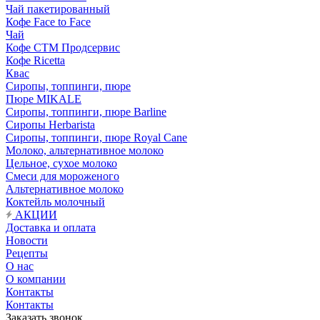
Чай пакетированный
Кофе Face to Face
Чай
Кофе СТМ Продсервис
Кофе Ricetta
Квас
Сиропы, топпинги, пюре
Пюре MIKALE
Сиропы, топпинги, пюре Barline
Сиропы Herbarista
Сиропы, топпинги, пюре Royal Cane
Молоко, альтернативное молоко
Цельное, сухое молоко
Смеси для мороженого
Альтернативное молоко
Коктейль молочный
АКЦИИ
Доставка и оплата
Новости
Рецепты
О нас
О компании
Контакты
Контакты
Заказать звонок