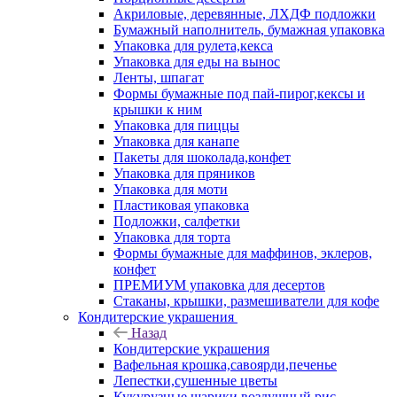
Акриловые, деревянные, ЛХДФ подложки
Бумажный наполнитель, бумажная упаковка
Упаковка для рулета,кекса
Упаковка для еды на вынос
Ленты, шпагат
Формы бумажные под пай-пирог,кексы и
крышки к ним
Упаковка для пиццы
Упаковка для канапе
Пакеты для шоколада,конфет
Упаковка для пряников
Упаковка для моти
Пластиковая упаковка
Подложки, салфетки
Упаковка для торта
Формы бумажные для маффинов, эклеров,
конфет
ПРЕМИУМ упаковка для десертов
Стаканы, крышки, размешиватели для кофе
Кондитерские украшения
Назад
Кондитерские украшения
Вафельная крошка,савоярди,печенье
Лепестки,сушенные цветы
Кукурузные шарики,воздушный рис