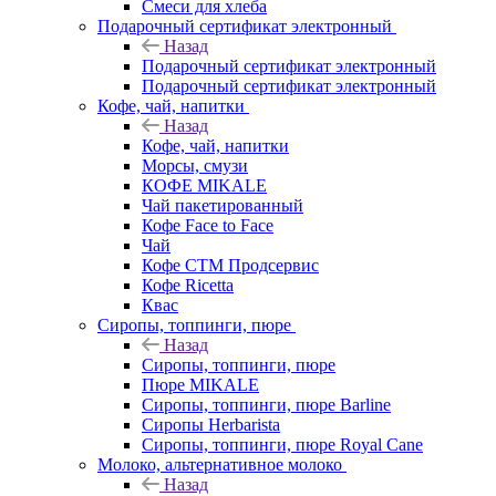
Смеси для хлеба
Подарочный сертификат электронный
Назад
Подарочный сертификат электронный
Подарочный сертификат электронный
Кофе, чай, напитки
Назад
Кофе, чай, напитки
Морсы, смузи
КОФЕ MIKALE
Чай пакетированный
Кофе Face to Face
Чай
Кофе СТМ Продсервис
Кофе Ricetta
Квас
Сиропы, топпинги, пюре
Назад
Сиропы, топпинги, пюре
Пюре MIKALE
Сиропы, топпинги, пюре Barline
Сиропы Herbarista
Сиропы, топпинги, пюре Royal Cane
Молоко, альтернативное молоко
Назад