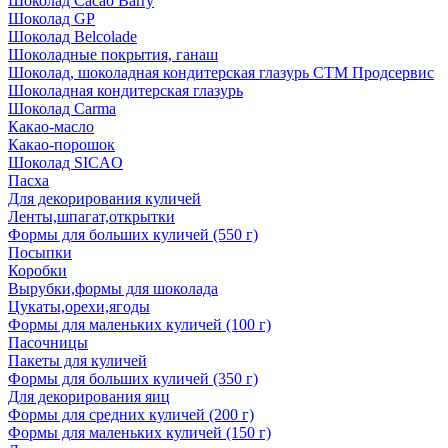
Шоколад Cacao Barry
Шоколад GP
Шоколад Belcolade
Шоколадные покрытия, ганаш
Шоколад, шоколадная кондитерская глазурь СТМ Продсервис
Шоколадная кондитерская глазурь
Шоколад Carma
Какао-масло
Какао-порошок
Шоколад SICAO
Пасха
Для декорирования куличей
Ленты,шпагат,открытки
Формы для больших куличей (550 г)
Посыпки
Коробки
Вырубки,формы для шоколада
Цукаты,орехи,ягоды
Формы для маленьких куличей (100 г)
Пасочницы
Пакеты для куличей
Формы для больших куличей (350 г)
Для декорирования яиц
Формы для средних куличей (200 г)
Формы для маленьких куличей (150 г)