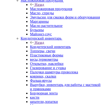
Масложировая продукция
Назад
Масложировая продукция
Масло, спреды
Эмульсии для смазки форм и оборудования
Маргарины
Масло растительное
Бульоны
Майонез,соус
Кондитерский инвентарь
Назад
Кондитерский инвентарь
Топперы, свечи
Пластиковые формы
весы,термометры
Открытки, наклейки
Глазирование и сушка
Палочки,шампуры,проволока
коврики, скалки
Фальш-ярусы
Вырубки, инвентарь для работы с мастикой
и пряниками
Бордюрная лента
кисти
шпатели,лопатки