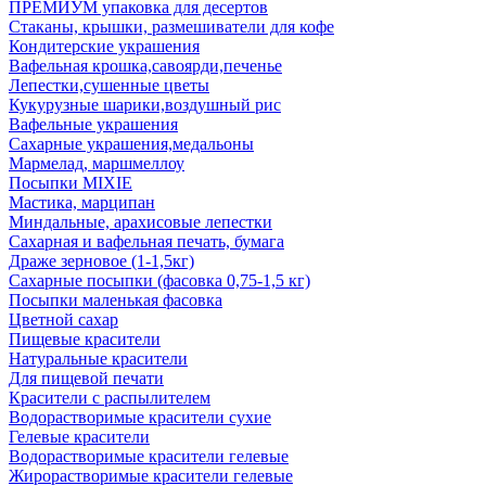
ПРЕМИУМ упаковка для десертов
Стаканы, крышки, размешиватели для кофе
Кондитерские украшения
Вафельная крошка,савоярди,печенье
Лепестки,сушенные цветы
Кукурузные шарики,воздушный рис
Вафельные украшения
Сахарные украшения,медальоны
Мармелад, маршмеллоу
Посыпки MIXIE
Мастика, марципан
Миндальные, арахисовые лепестки
Сахарная и вафельная печать, бумага
Драже зерновое (1-1,5кг)
Сахарные посыпки (фасовка 0,75-1,5 кг)
Посыпки маленькая фасовка
Цветной сахар
Пищевые красители
Натуральные красители
Для пищевой печати
Красители с распылителем
Водорастворимые красители сухие
Гелевые красители
Водорастворимые красители гелевые
Жирорастворимые красители гелевые