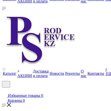
АКЦИИ
и оплата
нас
+
Доставка
О
Каталог
Новости
Рецепты
Контакты
Е
АКЦИИ
и оплата
нас
Избранные товары
0
Корзина
0