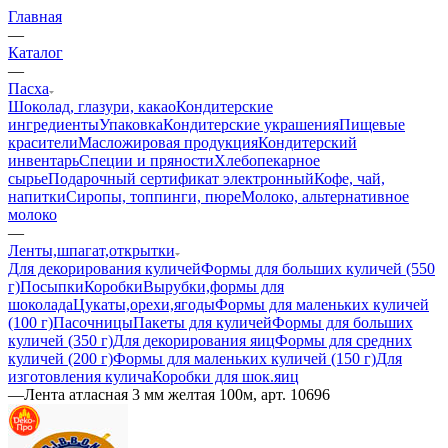
Главная
—
Каталог
—
Пасха
Шоколад, глазури, какао
Кондитерские
ингредиенты
Упаковка
Кондитерские украшения
Пищевые
красители
Масложировая продукция
Кондитерский
инвентарь
Специи и пряности
Хлебопекарное
сырье
Подарочный сертификат электронный
Кофе, чай,
напитки
Сиропы, топпинги, пюре
Молоко, альтернативное
молоко
—
Ленты,шпагат,открытки
Для декорирования куличей
Формы для больших куличей (550
г)
Посыпки
Коробки
Вырубки,формы для
шоколада
Цукаты,орехи,ягоды
Формы для маленьких куличей
(100 г)
Пасочницы
Пакеты для куличей
Формы для больших
куличей (350 г)
Для декорирования яиц
Формы для средних
куличей (200 г)
Формы для маленьких куличей (150 г)
Для
изготовления кулича
Коробки для шок.яиц
—
Лента атласная 3 мм желтая 100м, арт. 10696