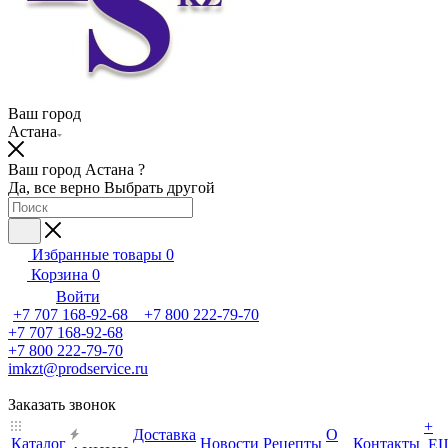
Ваш город
Астана
Ваш город Астана ?
Да, все верно
Выбрать другой
Избранные товары
0
Корзина
0
Войти
+7 707 168-92-68 +7 800 222-79-70
+7 707 168-92-68
+7 800 222-79-70
imkzt@prodservice.ru
Заказать звонок
+
Доставка
О
Каталог
Новости
Рецепты
Контакты
Е