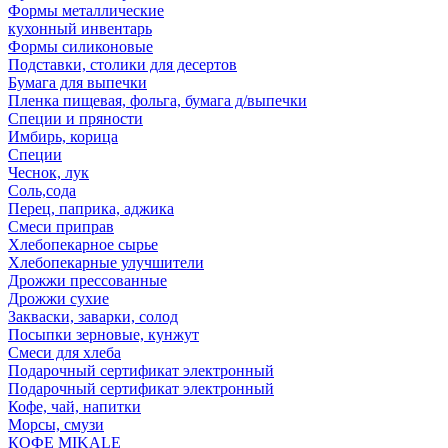
Формы металлические
кухонный инвентарь
Формы силиконовые
Подставки, столики для десертов
Бумага для выпечки
Пленка пищевая, фольга, бумага д/выпечки
Специи и пряности
Имбирь, корица
Специи
Чеснок, лук
Соль,сода
Перец, паприка, аджика
Смеси приправ
Хлебопекарное сырье
Хлебопекарные улучшители
Дрожжи прессованные
Дрожжи сухие
Закваски, заварки, солод
Посыпки зерновые, кунжут
Смеси для хлеба
Подарочный сертификат электронный
Подарочный сертификат электронный
Кофе, чай, напитки
Морсы, смузи
КОФЕ MIKALE