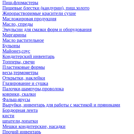
Пищ.фломастеры
Пищевые блестки (кандурин), пищ.золото
Жирорастворимые красители сухие
Масложировая продукция
Масло, спреды
Эмульсии для смазки форм и оборудования
Маргарины
Масло растительное
Бульоны
Майонез,соус
Кондитерский инвентарь
Топперы, свечи
Пластиковые формы
весы,термометры
Открытки, наклейки
Глазирование и сушка
Палочки,шампуры,проволока
коврики, скалки
Фальш-ярусы
Вырубки, инвентарь для работы с мастикой и пряниками
Бордюрная лента
кисти
шпатели,лопатки
Мешки кондитерские, насадки
Прочий инвентарь