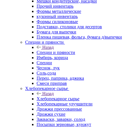
Мешки кондитерские, насадки
Прочий инвентарь
Формы металлические
кухонный инвентарь
Формы силиконовые
Подставки, столики для десертов
Бумага для выпечки
Пленка пищевая, фольга, бумага д/выпечки
Специи и пряности
Назад
Специи и пряности
Имбирь, корица
Специи
Чеснок, лук
Соль,сода
Перец, паприка, аджика
Смеси приправ
Хлебопекарное сырье
Назад
Хлебопекарное сырье
Хлебопекарные улучшители
Дрожжи прессованные
Дрожжи сухие
Закваски, заварки, солод
Посыпки зерновые, кунжут