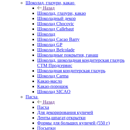
Шоколад, глазури, какао
Назад
Шоколад, глазури, какао
Шоколадный декор
Шоколад Chocovic
Шоколад Callebaut
Шоколад
Шоколад Cacao Barry
Шоколад GP
Шоколад Belcolade
Шоколадные покрытия, ганаш
Шоколад, шоколадная кондитерская глазурь
СТМ Продсервис
Шоколадная кондитерская глазурь
Шоколад Carma
Какао-масло
Какао-порошок
Шоколад SICAO
Пасха
Назад
Пасха
Для декорирования куличей
Ленты,шпагат,открытки
Формы для больших куличей (550 г)
Посыпки