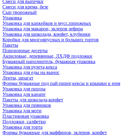
Смеси для выпечки
Смеси для крема, безе
Сыр творожный
Упаковка
Упаковка для капкейков и мусс.пирожных
Упаковка для макарон, эклеров,зефира
Упаковка для шоколада, конфет, клубники
Коробки для многоярусных и больших тортов
Пакеты
Порционные десерты
Акриловые, деревянные, ЛХДФ подложки
Бумажный наполнитель, бумажная упаковка
Упаковка для рулета,кекса
Упаковка для еды на вынос
Ленты, шпагат
Формы бумажные под пай-пирог,кексы и крышки к ним
Упаковка для пиццы
Упаковка для канапе
Пакеты для шоколада,конфет
Упаковка для пряников
Упаковка для моти
Пластиковая упаковка
Подложки, салфетки
Упаковка для торта
Формы бумажные для маффинов, эклеров, конфет