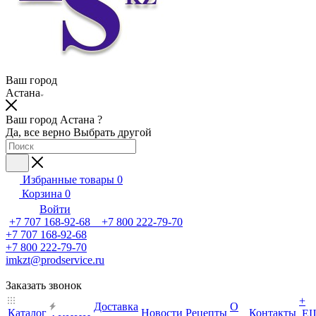
Ваш город
Астана
Ваш город Астана ?
Да, все верно
Выбрать другой
Избранные товары
0
Корзина
0
Войти
+7 707 168-92-68 +7 800 222-79-70
+7 707 168-92-68
+7 800 222-79-70
imkzt@prodservice.ru
Заказать звонок
+
Доставка
О
Каталог
Новости
Рецепты
Контакты
Е