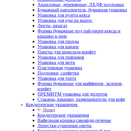
Акриловые, деревянные, ЛХДФ подложки
Бумажный наполнитель, бумажная упаковка
Упаковка для рулета,кекса
Упаковка для еды на вынос
Ленты, шпагат
Формы бумажные под пай-пирог,кексы и
крышки к ним
Упаковка для пиццы
Упаковка для канапе
Пакеты для шоколада,конфет
Упаковка для пряников
Упаковка для моти
Пластиковая упаковка
Подложки, салфетки
Упаковка для торта
Формы бумажные для маффинов, эклеров,
конфет
ПРЕМИУМ упаковка для десертов
Стаканы, крышки, размешиватели для кофе
Кондитерские украшения
Назад
Кондитерские украшения
Вафельная крошка,савоярди,печенье
Лепестки,сушенные цветы
Кукурузные шарики,воздушный рис