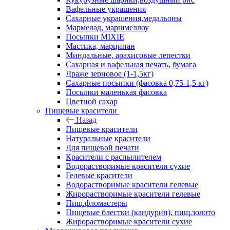
Вафельные украшения
Сахарные украшения,медальоны
Мармелад, маршмеллоу
Посыпки MIXIE
Мастика, марципан
Миндальные, арахисовые лепестки
Сахарная и вафельная печать, бумага
Драже зерновое (1-1,5кг)
Сахарные посыпки (фасовка 0,75-1,5 кг)
Посыпки маленькая фасовка
Цветной сахар
Пищевые красители
Назад
Пищевые красители
Натуральные красители
Для пищевой печати
Красители с распылителем
Водорастворимые красители сухие
Гелевые красители
Водорастворимые красители гелевые
Жирорастворимые красители гелевые
Пищ.фломастеры
Пищевые блестки (кандурин), пищ.золото
Жирорастворимые красители сухие