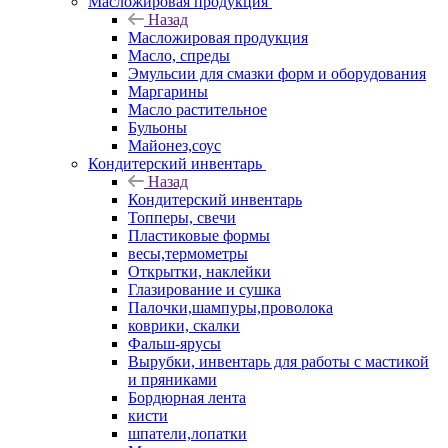
Масложировая продукция
Назад
Масложировая продукция
Масло, спреды
Эмульсии для смазки форм и оборудования
Маргарины
Масло растительное
Бульоны
Майонез,соус
Кондитерский инвентарь
Назад
Кондитерский инвентарь
Топперы, свечи
Пластиковые формы
весы,термометры
Открытки, наклейки
Глазирование и сушка
Палочки,шампуры,проволока
коврики, скалки
Фальш-ярусы
Вырубки, инвентарь для работы с мастикой
и пряниками
Бордюрная лента
кисти
шпатели,лопатки