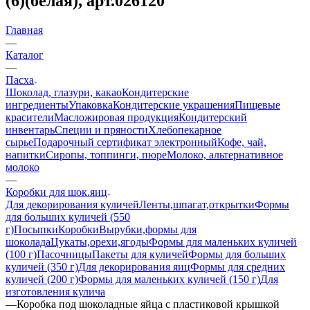
(6)(белая), арт.026120
Главная
—
Каталог
—
Пасха
Шоколад, глазури, какао
Кондитерские
ингредиенты
Упаковка
Кондитерские украшения
Пищевые
красители
Масложировая продукция
Кондитерский
инвентарь
Специи и пряности
Хлебопекарное
сырье
Подарочный сертификат электронный
Кофе, чай,
напитки
Сиропы, топпинги, пюре
Молоко, альтернативное
молоко
—
Коробки для шок.яиц
Для декорирования куличей
Ленты,шпагат,открытки
Формы
для больших куличей (550
г)
Посыпки
Коробки
Вырубки,формы для
шоколада
Цукаты,орехи,ягоды
Формы для маленьких куличей
(100 г)
Пасочницы
Пакеты для куличей
Формы для больших
куличей (350 г)
Для декорирования яиц
Формы для средних
куличей (200 г)
Формы для маленьких куличей (150 г)
Для
изготовления кулича
—
Коробка под шоколадные яйца с пластиковой крышкой