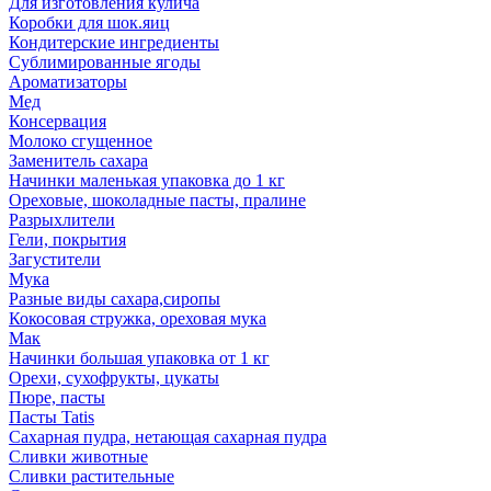
Для изготовления кулича
Коробки для шок.яиц
Кондитерские ингредиенты
Сублимированные ягоды
Ароматизаторы
Мед
Консервация
Молоко сгущенное
Заменитель сахара
Начинки маленькая упаковка до 1 кг
Ореховые, шоколадные пасты, пралине
Разрыхлители
Гели, покрытия
Загустители
Мука
Разные виды сахара,сиропы
Кокосовая стружка, ореховая мука
Мак
Начинки большая упаковка от 1 кг
Орехи, сухофрукты, цукаты
Пюре, пасты
Пасты Tatis
Сахарная пудра, нетающая сахарная пудра
Сливки животные
Сливки растительные