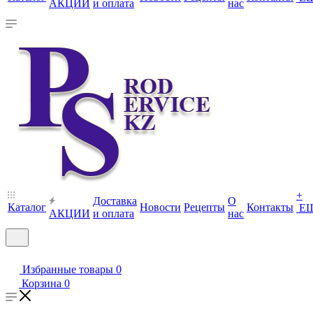
АКЦИИ
и оплата
нас
+
Доставка
О
Каталог
Новости
Рецепты
Контакты
Е
АКЦИИ
и оплата
нас
Избранные товары
0
Корзина
0