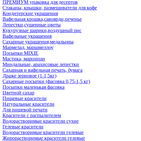
ПРЕМИУМ упаковка для десертов
Стаканы, крышки, размешиватели для кофе
Кондитерские украшения
Вафельная крошка,савоярди,печенье
Лепестки,сушенные цветы
Кукурузные шарики,воздушный рис
Вафельные украшения
Сахарные украшения,медальоны
Мармелад, маршмеллоу
Посыпки MIXIE
Мастика, марципан
Миндальные, арахисовые лепестки
Сахарная и вафельная печать, бумага
Драже зерновое (1-1,5кг)
Сахарные посыпки (фасовка 0,75-1,5 кг)
Посыпки маленькая фасовка
Цветной сахар
Пищевые красители
Натуральные красители
Для пищевой печати
Красители с распылителем
Водорастворимые красители сухие
Гелевые красители
Водорастворимые красители гелевые
Жирорастворимые красители гелевые