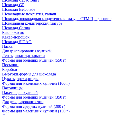
Шоколад Cacao Barry
Шоколад GP
Шоколад Belcolade
Шоколадные покрытия, ганаш
Шоколад, шоколадная кондитерская глазурь СТМ Продсервис
Шоколадная кондитерская глазурь
Шоколад Carma
Какао-масло
Какао-порошок
Шоколад SICAO
Пасха
Для декорирования куличей
Ленты,шпагат,открытки
Формы для больших куличей (550 г)
Посыпки
Коробки
Вырубки,формы для шоколада
Цукаты,орехи,ягоды
Формы для маленьких куличей (100 г)
Пасочницы
Пакеты для куличей
Формы для больших куличей (350 г)
Для декорирования яиц
Формы для средних куличей (200 г)
Формы для маленьких куличей (150 г)