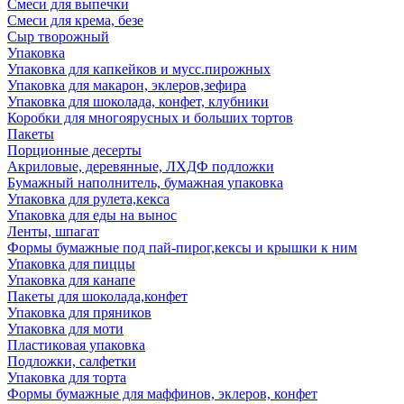
Смеси для выпечки
Смеси для крема, безе
Сыр творожный
Упаковка
Упаковка для капкейков и мусс.пирожных
Упаковка для макарон, эклеров,зефира
Упаковка для шоколада, конфет, клубники
Коробки для многоярусных и больших тортов
Пакеты
Порционные десерты
Акриловые, деревянные, ЛХДФ подложки
Бумажный наполнитель, бумажная упаковка
Упаковка для рулета,кекса
Упаковка для еды на вынос
Ленты, шпагат
Формы бумажные под пай-пирог,кексы и крышки к ним
Упаковка для пиццы
Упаковка для канапе
Пакеты для шоколада,конфет
Упаковка для пряников
Упаковка для моти
Пластиковая упаковка
Подложки, салфетки
Упаковка для торта
Формы бумажные для маффинов, эклеров, конфет