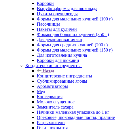
Коробки
Вырубки,формы для шоколада
Цукаты,орехи,ягоды
Формы для маленьких куличей (100 г)
Пасочницы
Пакеты для куличей
Формы для больших куличей (350 г)
Для декорирования яиц
Формы для средних куличей (200 г)
Формы для маленьких куличей (150 г)
Для изготовления кулича
Коробки для шок.яиц
Кондитерские ингредиенты
Назад
Кондитерские ингредиенты
Сублимированные ягоды
Ароматизаторы
Мед
Консервация
Молоко сгущенное
Заменитель сахара
Начинки маленькая упаковка до 1 кг
Ореховые, шоколадные пасты, пралине
Разрыхлители
Гели, покрытия