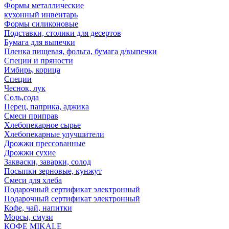
Формы металлические
кухонный инвентарь
Формы силиконовые
Подставки, столики для десертов
Бумага для выпечки
Пленка пищевая, фольга, бумага д/выпечки
Специи и пряности
Имбирь, корица
Специи
Чеснок, лук
Соль,сода
Перец, паприка, аджика
Смеси приправ
Хлебопекарное сырье
Хлебопекарные улучшители
Дрожжи прессованные
Дрожжи сухие
Закваски, заварки, солод
Посыпки зерновые, кунжут
Смеси для хлеба
Подарочный сертификат электронный
Подарочный сертификат электронный
Кофе, чай, напитки
Морсы, смузи
КОФЕ MIKALE