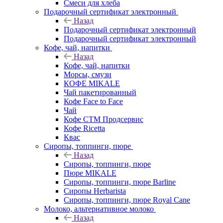
Смеси для хлеба
Подарочный сертификат электронный
Назад
Подарочный сертификат электронный
Подарочный сертификат электронный
Кофе, чай, напитки
Назад
Кофе, чай, напитки
Морсы, смузи
КОФЕ MIKALE
Чай пакетированный
Кофе Face to Face
Чай
Кофе СТМ Продсервис
Кофе Ricetta
Квас
Сиропы, топпинги, пюре
Назад
Сиропы, топпинги, пюре
Пюре MIKALE
Сиропы, топпинги, пюре Barline
Сиропы Herbarista
Сиропы, топпинги, пюре Royal Cane
Молоко, альтернативное молоко
Назад