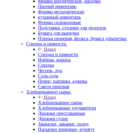
Мешки кондитерские, насадки
Прочий инвентарь
Формы металлические
кухонный инвентарь
Формы силиконовые
Подставки, столики для десертов
Бумага для выпечки
Пленка пищевая, фольга, бумага д/выпечки
Специи и пряности
Назад
Специи и пряности
Имбирь, корица
Специи
Чеснок, лук
Соль,сода
Перец, паприка, аджика
Смеси приправ
Хлебопекарное сырье
Назад
Хлебопекарное сырье
Хлебопекарные улучшители
Дрожжи прессованные
Дрожжи сухие
Закваски, заварки, солод
Посыпки зерновые, кунжут