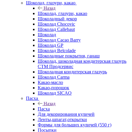
Шоколад, глазури, какао
Назад
Шоколад, глазури, какао
Шоколадный декор
Шоколад Chocovic
Шоколад Callebaut
Шоколад
Шоколад Cacao Barry
Шоколад GP
Шоколад Belcolade
Шоколадные покрытия, ганаш
Шоколад, шоколадная кондитерская глазурь
СТМ Продсервис
Шоколадная кондитерская глазурь
Шоколад Carma
Какао-масло
Какао-порошок
Шоколад SICAO
Пасха
Назад
Пасха
Для декорирования куличей
Ленты,шпагат,открытки
Формы для больших куличей (550 г)
Посыпки