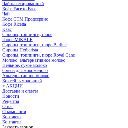
Чай пакетированный
Кофе Face to Face
Чай
Кофе СТМ Продсервис
Кофе Ricetta
Квас
Сиропы, топпинги, пюре
Пюре MIKALE
Сиропы, топпинги, пюре Barline
Сиропы Herbarista
Сиропы, топпинги, пюре Royal Cane
Молоко, альтернативное молоко
Цельное, сухое молоко
Смеси для мороженого
Альтернативное молоко
Коктейль молочный
АКЦИИ
Доставка и оплата
Новости
Рецепты
О нас
О компании
Контакты
Контакты
Заказать звонок