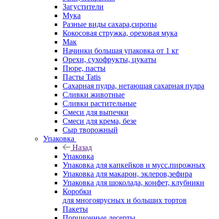
Загустители
Мука
Разные виды сахара,сиропы
Кокосовая стружка, ореховая мука
Мак
Начинки большая упаковка от 1 кг
Орехи, сухофрукты, цукаты
Пюре, пасты
Пасты Tatis
Сахарная пудра, нетающая сахарная пудра
Сливки животные
Сливки растительные
Смеси для выпечки
Смеси для крема, безе
Сыр творожный
Упаковка
Назад
Упаковка
Упаковка для капкейков и мусс.пирожных
Упаковка для макарон, эклеров,зефира
Упаковка для шоколада, конфет, клубники
Коробки
для многоярусных и больших тортов
Пакеты
Порционные десерты