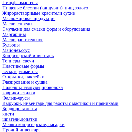
Пищ.фломастеры
Пищевые блестки (кандурин), пищ.золото
Жирорастворимые красители сухие
Масложировая продукция
Масло, спреды
Эмульсии для смазки форм и оборудования
Маргарины
Масло растительное
Бульоны
Майонез,соус
Кондитерский инвентарь
Топперы, свечи
Пластиковые формы
весы,термометры
Открытки, наклейки
Глазирование и сушка
Палочки,шампуры,проволока
коврики, скалки
Фальш-ярусы
Вырубки, инвентарь для работы с мастикой и пряниками
Бордюрная лента
кисти
шпатели,лопатки
Мешки кондитерские, насадки
Прочий инвентарь