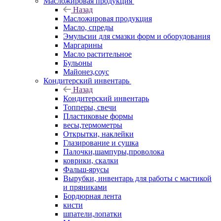
Масложировая продукция
Назад
Масложировая продукция
Масло, спреды
Эмульсии для смазки форм и оборудования
Маргарины
Масло растительное
Бульоны
Майонез,соус
Кондитерский инвентарь
Назад
Кондитерский инвентарь
Топперы, свечи
Пластиковые формы
весы,термометры
Открытки, наклейки
Глазирование и сушка
Палочки,шампуры,проволока
коврики, скалки
Фальш-ярусы
Вырубки, инвентарь для работы с мастикой
и пряниками
Бордюрная лента
кисти
шпатели,лопатки