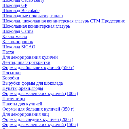
Шоколад Cacao Barry
Шоколад GP
Шоколад Belcolade
Шоколадные покрытия, ганаш
Шоколад, шоколадная кондитерская глазурь СТМ Продсервис
Шоколадная кондитерская глазурь
Шоколад Carma
Какао-масло
Какао-порошок
Шоколад SICAO
Пасха
Для декорирования куличей
Ленты,шпагат,открытки
Формы для больших куличей (550 г)
Посыпки
Коробки
Вырубки,формы для шоколада
Цукаты,орехи,ягоды
Формы для маленьких куличей (100 г)
Пасочницы
Пакеты для куличей
Формы для больших куличей (350 г)
Для декорирования яиц
Формы для средних куличей (200 г)
Формы для маленьких куличей (150 г)