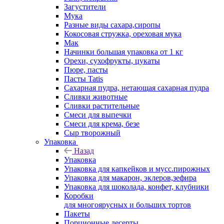
Загустители
Мука
Разные виды сахара,сиропы
Кокосовая стружка, ореховая мука
Мак
Начинки большая упаковка от 1 кг
Орехи, сухофрукты, цукаты
Пюре, пасты
Пасты Tatis
Сахарная пудра, нетающая сахарная пудра
Сливки животные
Сливки растительные
Смеси для выпечки
Смеси для крема, безе
Сыр творожный
Упаковка
Назад
Упаковка
Упаковка для капкейков и мусс.пирожных
Упаковка для макарон, эклеров,зефира
Упаковка для шоколада, конфет, клубники
Коробки
для многоярусных и больших тортов
Пакеты
Порционные десерты