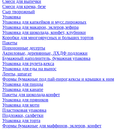
Смеси для выпечки
Смеси для крема, безе
Сыр творожный
Упаковка
Упаковка для капкейков и мусс.пирожных
Упаковка для макарон, эклеров,зефира
Упаковка для шоколада, конфет, клубники
Коробки для многоярусных и больших тортов
Пакеты
Порционные десерты
Акриловые, деревянные, ЛХДФ подложки
Бумажный наполнитель, бумажная упаковка
Упаковка для рулета,кекса
Упаковка для еды на вынос
Ленты, шпагат
Формы бумажные под пай-пирог,кексы и крышки к ним
Упаковка для пиццы
Упаковка для канапе
Пакеты для шоколада,конфет
Упаковка для пряников
Упаковка для моти
Пластиковая упаковка
Подложки, салфетки
Упаковка для торта
Формы бумажные для маффинов, эклеров, конфет