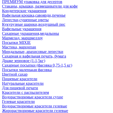
ПРЕМИУМ упаковка для десертов
Стаканы, крышки, размешиватели для кофе
Кондитерские украшения
Вафельная крошка,савоярди,печенье
Лепестки,сушенные цветы
Кукурузные шарики,воздушный рис
Вафельные украшения
Сахарные украшения,медальоны
Мармелад, маршмеллоу
Посыпки MIXIE
Мастика, марципан
Миндальные, арахисовые лепестки
Сахарная и вафельная печать, бумага
Драже зерновое (1-1,5кг)
Сахарные посыпки (фасовка 0,75-1,5 кг)
Посыпки маленькая фасовка
Цветной сахар
Пищевые красители
Натуральные красители
Для пищевой печати
Красители с распылителем
Водорастворимые красители сухие
Гелевые красители
Водорастворимые красители гелевые
Жирорастворимые красители гелевые