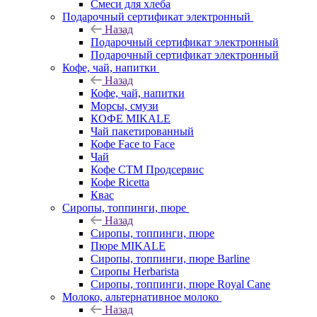
Смеси для хлеба
Подарочный сертификат электронный
Назад
Подарочный сертификат электронный
Подарочный сертификат электронный
Кофе, чай, напитки
Назад
Кофе, чай, напитки
Морсы, смузи
КОФЕ MIKALE
Чай пакетированный
Кофе Face to Face
Чай
Кофе СТМ Продсервис
Кофе Ricetta
Квас
Сиропы, топпинги, пюре
Назад
Сиропы, топпинги, пюре
Пюре MIKALE
Сиропы, топпинги, пюре Barline
Сиропы Herbarista
Сиропы, топпинги, пюре Royal Cane
Молоко, альтернативное молоко
Назад