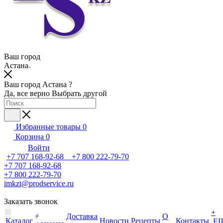
Ваш город
Астана
Ваш город Астана ?
Да, все верно
Выбрать другой
Избранные товары
0
Корзина
0
Войти
+7 707 168-92-68 +7 800 222-79-70
+7 707 168-92-68
+7 800 222-79-70
imkzt@prodservice.ru
Заказать звонок
+
Доставка
О
Каталог
Новости
Рецепты
Контакты
Е