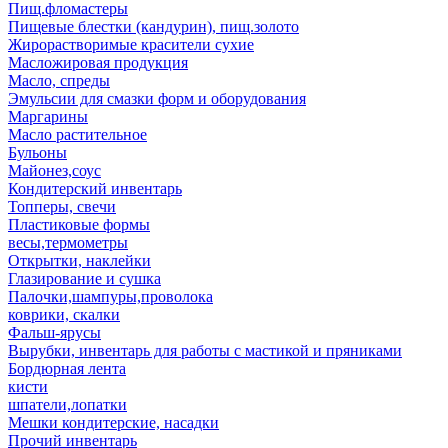
Пищ.фломастеры
Пищевые блестки (кандурин), пищ.золото
Жирорастворимые красители сухие
Масложировая продукция
Масло, спреды
Эмульсии для смазки форм и оборудования
Маргарины
Масло растительное
Бульоны
Майонез,соус
Кондитерский инвентарь
Топперы, свечи
Пластиковые формы
весы,термометры
Открытки, наклейки
Глазирование и сушка
Палочки,шампуры,проволока
коврики, скалки
Фальш-ярусы
Вырубки, инвентарь для работы с мастикой и пряниками
Бордюрная лента
кисти
шпатели,лопатки
Мешки кондитерские, насадки
Прочий инвентарь