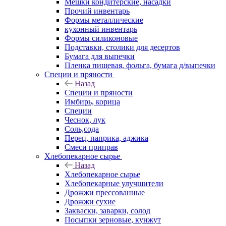
Мешки кондитерские, насадки
Прочий инвентарь
Формы металлические
кухонный инвентарь
Формы силиконовые
Подставки, столики для десертов
Бумага для выпечки
Пленка пищевая, фольга, бумага д/выпечки
Специи и пряности
Назад
Специи и пряности
Имбирь, корица
Специи
Чеснок, лук
Соль,сода
Перец, паприка, аджика
Смеси приправ
Хлебопекарное сырье
Назад
Хлебопекарное сырье
Хлебопекарные улучшители
Дрожжи прессованные
Дрожжи сухие
Закваски, заварки, солод
Посыпки зерновые, кунжут