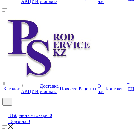
АКЦИИ
и оплата
нас
+
Доставка
О
Каталог
Новости
Рецепты
Контакты
Е
АКЦИИ
и оплата
нас
Избранные товары
0
Корзина
0