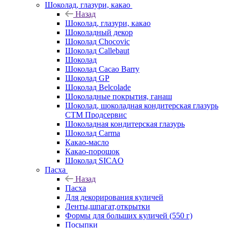
Шоколад, глазури, какао
Назад
Шоколад, глазури, какао
Шоколадный декор
Шоколад Chocovic
Шоколад Callebaut
Шоколад
Шоколад Cacao Barry
Шоколад GP
Шоколад Belcolade
Шоколадные покрытия, ганаш
Шоколад, шоколадная кондитерская глазурь
СТМ Продсервис
Шоколадная кондитерская глазурь
Шоколад Carma
Какао-масло
Какао-порошок
Шоколад SICAO
Пасха
Назад
Пасха
Для декорирования куличей
Ленты,шпагат,открытки
Формы для больших куличей (550 г)
Посыпки