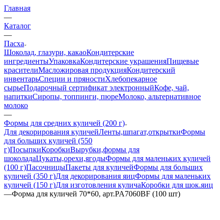
Главная
—
Каталог
—
Пасха
Шоколад, глазури, какао
Кондитерские
ингредиенты
Упаковка
Кондитерские украшения
Пищевые
красители
Масложировая продукция
Кондитерский
инвентарь
Специи и пряности
Хлебопекарное
сырье
Подарочный сертификат электронный
Кофе, чай,
напитки
Сиропы, топпинги, пюре
Молоко, альтернативное
молоко
—
Формы для средних куличей (200 г)
Для декорирования куличей
Ленты,шпагат,открытки
Формы
для больших куличей (550
г)
Посыпки
Коробки
Вырубки,формы для
шоколада
Цукаты,орехи,ягоды
Формы для маленьких куличей
(100 г)
Пасочницы
Пакеты для куличей
Формы для больших
куличей (350 г)
Для декорирования яиц
Формы для маленьких
куличей (150 г)
Для изготовления кулича
Коробки для шок.яиц
—
Форма для куличей 70*60, арт.PA7060BF (100 шт)