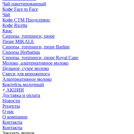
Чай пакетированный
Кофе Face to Face
Чай
Кофе СТМ Продсервис
Кофе Ricetta
Квас
Сиропы, топпинги, пюре
Пюре MIKALE
Сиропы, топпинги, пюре Barline
Сиропы Herbarista
Сиропы, топпинги, пюре Royal Cane
Молоко, альтернативное молоко
Цельное, сухое молоко
Смеси для мороженого
Альтернативное молоко
Коктейль молочный
АКЦИИ
Доставка и оплата
Новости
Рецепты
О нас
О компании
Контакты
Контакты
Заказать звонок