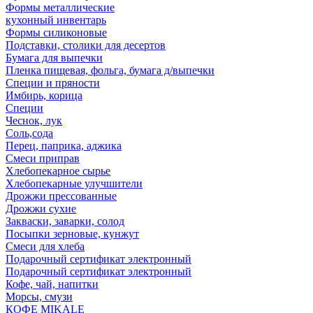
Формы металлические
кухонный инвентарь
Формы силиконовые
Подставки, столики для десертов
Бумага для выпечки
Пленка пищевая, фольга, бумага д/выпечки
Специи и пряности
Имбирь, корица
Специи
Чеснок, лук
Соль,сода
Перец, паприка, аджика
Смеси приправ
Хлебопекарное сырье
Хлебопекарные улучшители
Дрожжи прессованные
Дрожжи сухие
Закваски, заварки, солод
Посыпки зерновые, кунжут
Смеси для хлеба
Подарочный сертификат электронный
Подарочный сертификат электронный
Кофе, чай, напитки
Морсы, смузи
КОФЕ MIKALE