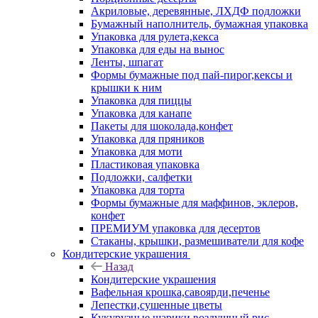
Акриловые, деревянные, ЛХДФ подложки
Бумажный наполнитель, бумажная упаковка
Упаковка для рулета,кекса
Упаковка для еды на вынос
Ленты, шпагат
Формы бумажные под пай-пирог,кексы и
крышки к ним
Упаковка для пиццы
Упаковка для канапе
Пакеты для шоколада,конфет
Упаковка для пряников
Упаковка для моти
Пластиковая упаковка
Подложки, салфетки
Упаковка для торта
Формы бумажные для маффинов, эклеров,
конфет
ПРЕМИУМ упаковка для десертов
Стаканы, крышки, размешиватели для кофе
Кондитерские украшения
Назад
Кондитерские украшения
Вафельная крошка,савоярди,печенье
Лепестки,сушенные цветы
Кукурузные шарики,воздушный рис