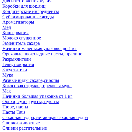
Для изготовления кулича
Коробки для шок.яиц
Кондитерские ингредиенты
Сублимированные ягоды
Ароматизаторы
Мед
Консервация
Молоко сгущенное
Заменитель сахара
Начинки маленькая упаковка до 1 кг
Ореховые, шоколадные пасты, пралине
Разрыхлители
Гели, покрытия
Загустители
Мука
Разные виды сахара,сиропы
Кокосовая стружка, ореховая мука
Мак
Начинки большая упаковка от 1 кг
Орехи, сухофрукты, цукаты
Пюре, пасты
Пасты Tatis
Сахарная пудра, нетающая сахарная пудра
Сливки животные
Сливки растительные