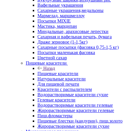
Вафельные украшения
Сахарные украшения,медальоны
Мармелад, маршмеллоу
Посыпки MIXIE
Мастика, марципан
Миндальные, арахисовые лепестки
Сахарная и вафельная печать, бумага
Драже зерновое (1-1,5кг)
Сахарные посыпки (фасовка 0,75-1,5 кг)
Посыпки маленькая фасовка
Цветной сахар
Пищевые красители
Назад
Пищевые красители
Натуральные красители
Для пищевой печати
Красители с распылителем
Водорастворимые красители сухие
Гелевые красители
Водорастворимые красители гелевые
Жирорастворимые красители гелевые
Пищ.фломастеры
Пищевые блестки (кандурин), пищ.золото
Жирорастворимые красители сухие