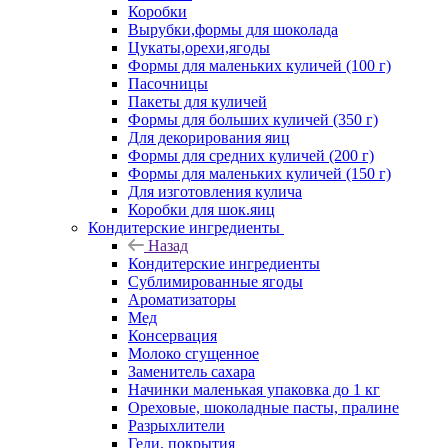
Коробки
Вырубки,формы для шоколада
Цукаты,орехи,ягоды
Формы для маленьких куличей (100 г)
Пасочницы
Пакеты для куличей
Формы для больших куличей (350 г)
Для декорирования яиц
Формы для средних куличей (200 г)
Формы для маленьких куличей (150 г)
Для изготовления кулича
Коробки для шок.яиц
Кондитерские ингредиенты
Назад
Кондитерские ингредиенты
Сублимированные ягоды
Ароматизаторы
Мед
Консервация
Молоко сгущенное
Заменитель сахара
Начинки маленькая упаковка до 1 кг
Ореховые, шоколадные пасты, пралине
Разрыхлители
Гели, покрытия