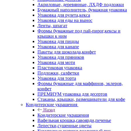
Акриловые, деревянные, ЛХДФ подложки
Бумажный наполнитель, бумажная упаковка
Упаковка для рулета,кекса
Упаковка для еды на вынос
Ленты, шпагат
Формы бумажные под пай-пирог,кексы и
крышки к ним
Упаковка для пиццы
Упаковка для канапе
Пакеты для шоколада,конфет
Упаковка для пряников
Упаковка для моти
Пластиковая упаковка
Подложки, салфетки
Упаковка для торта
Формы бумажные для маффинов, эклеров,
конфет
ПРЕМИУМ упаковка для десертов
Стаканы, крышки, размешиватели для кофе
Кондитерские украшения
Назад
Кондитерские украшения
Вафельная крошка,савоярди,печенье
Лепестки,сушенные цветы
Кукурузные шарики,воздушный рис