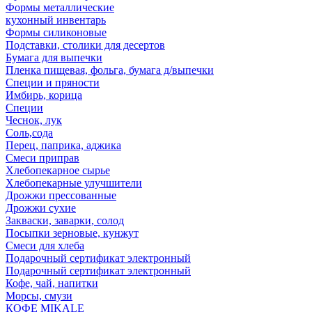
Формы металлические
кухонный инвентарь
Формы силиконовые
Подставки, столики для десертов
Бумага для выпечки
Пленка пищевая, фольга, бумага д/выпечки
Специи и пряности
Имбирь, корица
Специи
Чеснок, лук
Соль,сода
Перец, паприка, аджика
Смеси приправ
Хлебопекарное сырье
Хлебопекарные улучшители
Дрожжи прессованные
Дрожжи сухие
Закваски, заварки, солод
Посыпки зерновые, кунжут
Смеси для хлеба
Подарочный сертификат электронный
Подарочный сертификат электронный
Кофе, чай, напитки
Морсы, смузи
КОФЕ MIKALE