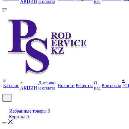
АКЦИИ
и оплата
нас
+
Доставка
О
Каталог
Новости
Рецепты
Контакты
Е
АКЦИИ
и оплата
нас
Избранные товары
0
Корзина
0