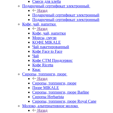
Смеси для хлеба
Подарочный сертификат электронный
Назад
Подарочный сертификат электронный
Подарочный сертификат электронный
Кофе, чай, напитки
Назад
Кофе, чай, напитки
Морсы, смузи
КОФЕ MIKALE
Чай пакетированный
Кофе Face to Face
Чай
Кофе СТМ Продсервис
Кофе Ricetta
Квас
Сиропы, топпинги, пюре
Назад
Сиропы, топпинги, пюре
Пюре MIKALE
Сиропы, топпинги, пюре Barline
Сиропы Herbarista
Сиропы, топпинги, пюре Royal Cane
Молоко, альтернативное молоко
Назад