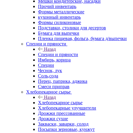
Мешки кондитерские, насадки
Прочий инвентарь
Формы металлические
кухонный инвентарь
Формы силиконовые
Подставки, столики для десертов
Бумага для выпечки
Пленка пищевая, фольга, бумага д/выпечки
Специи и пряности
Назад
Специи и пряности
Имбирь, корица
Специи
Чеснок, лук
Соль,сода
Перец, паприка, аджика
Смеси приправ
Хлебопекарное сырье
Назад
Хлебопекарное сырье
Хлебопекарные улучшители
Дрожжи прессованные
Дрожжи сухие
Закваски, заварки, солод
Посыпки зерновые, кунжут