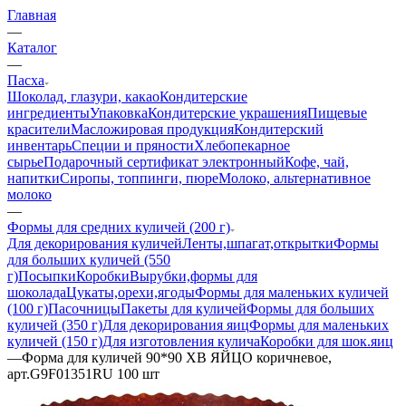
Главная
—
Каталог
—
Пасха
Шоколад, глазури, какао
Кондитерские
ингредиенты
Упаковка
Кондитерские украшения
Пищевые
красители
Масложировая продукция
Кондитерский
инвентарь
Специи и пряности
Хлебопекарное
сырье
Подарочный сертификат электронный
Кофе, чай,
напитки
Сиропы, топпинги, пюре
Молоко, альтернативное
молоко
—
Формы для средних куличей (200 г)
Для декорирования куличей
Ленты,шпагат,открытки
Формы
для больших куличей (550
г)
Посыпки
Коробки
Вырубки,формы для
шоколада
Цукаты,орехи,ягоды
Формы для маленьких куличей
(100 г)
Пасочницы
Пакеты для куличей
Формы для больших
куличей (350 г)
Для декорирования яиц
Формы для маленьких
куличей (150 г)
Для изготовления кулича
Коробки для шок.яиц
—
Форма для куличей 90*90 ХВ ЯЙЦО коричневое,
арт.G9F01351RU 100 шт