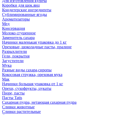
Для изготовления кулича
Коробки для шок.яиц
Кондитерские ингредиенты
Сублимированные ягоды
Ароматизаторы
Мед
Консервация
Молоко сгущенное
Заменитель сахара
Начинки маленькая упаковка до 1 кг
Ореховые, шоколадные пасты, пралине
Разрыхлители
Гели, покрытия
Загустители
Мука
Разные виды сахара,сиропы
Кокосовая стружка, ореховая мука
Мак
Начинки большая упаковка от 1 кг
Орехи, сухофрукты, цукаты
Пюре, пасты
Пасты Tatis
Сахарная пудра, нетающая сахарная пудра
Сливки животные
Сливки растительные