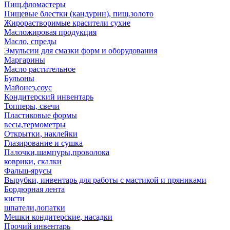
Пищ.фломастеры
Пищевые блестки (кандурин), пищ.золото
Жирорастворимые красители сухие
Масложировая продукция
Масло, спреды
Эмульсии для смазки форм и оборудования
Маргарины
Масло растительное
Бульоны
Майонез,соус
Кондитерский инвентарь
Топперы, свечи
Пластиковые формы
весы,термометры
Открытки, наклейки
Глазирование и сушка
Палочки,шампуры,проволока
коврики, скалки
Фальш-ярусы
Вырубки, инвентарь для работы с мастикой и пряниками
Бордюрная лента
кисти
шпатели,лопатки
Мешки кондитерские, насадки
Прочий инвентарь