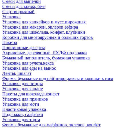
Смеси для выпечки
Смеси для крема, безе
Сыр творожный
Упаковка
Упаковка для капкейков и мусс.пирожных
Упаковка для макарон, эклеров,зефира
Упаковка для шоколада, конфет, клубники
Коробки для многоярусных и больших тортов
Пакеты
Порционные десерты
Акриловые, деревянные, ЛХДФ подложки
Бумажный наполнитель, бумажная упаковка
Упаковка для рулета,кекса
Упаковка для еды на вынос
Ленты, шпагат
Формы бумажные под пай-пирог,кексы и крышки к ним
Упаковка для пиццы
Упаковка для канапе
Пакеты для шоколада,конфет
Упаковка для пряников
Упаковка для моти
Пластиковая упаковка
Подложки, салфетки
Упаковка для торта
Формы бумажные для маффинов, эклеров, конфет