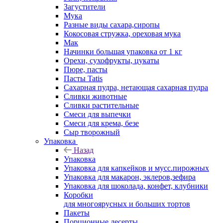
Загустители
Мука
Разные виды сахара,сиропы
Кокосовая стружка, ореховая мука
Мак
Начинки большая упаковка от 1 кг
Орехи, сухофрукты, цукаты
Пюре, пасты
Пасты Tatis
Сахарная пудра, нетающая сахарная пудра
Сливки животные
Сливки растительные
Смеси для выпечки
Смеси для крема, безе
Сыр творожный
Упаковка
Назад
Упаковка
Упаковка для капкейков и мусс.пирожных
Упаковка для макарон, эклеров,зефира
Упаковка для шоколада, конфет, клубники
Коробки
для многоярусных и больших тортов
Пакеты
Порционные десерты