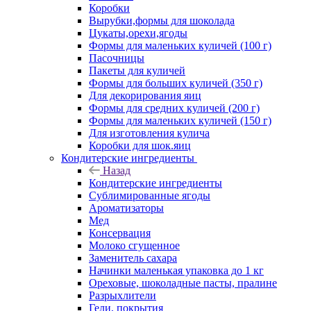
Коробки
Вырубки,формы для шоколада
Цукаты,орехи,ягоды
Формы для маленьких куличей (100 г)
Пасочницы
Пакеты для куличей
Формы для больших куличей (350 г)
Для декорирования яиц
Формы для средних куличей (200 г)
Формы для маленьких куличей (150 г)
Для изготовления кулича
Коробки для шок.яиц
Кондитерские ингредиенты
Назад
Кондитерские ингредиенты
Сублимированные ягоды
Ароматизаторы
Мед
Консервация
Молоко сгущенное
Заменитель сахара
Начинки маленькая упаковка до 1 кг
Ореховые, шоколадные пасты, пралине
Разрыхлители
Гели, покрытия