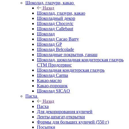
Шоколад, глазури, какао
Назад
Шоколад, глазури, какао
Шоколадный декор
Шоколад Chocovic
Шоколад Callebaut
Шоколад
Шоколад Cacao Barry
Шоколад GP
Шоколад Belcolade
Шоколадные покрытия, ганаш
Шоколад, шоколадная кондитерская глазурь
СТМ Продсервис
Шоколадная кондитерская глазурь
Шоколад Carma
Какао-масло
Какао-порошок
Шоколад SICAO
Пасха
Назад
Пасха
Для декорирования куличей
Ленты,шпагат,открытки
Формы для больших куличей (550 г)
Посыпки