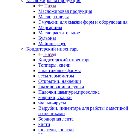
Масложировая продукция
Назад
Масложировая продукция
Масло, спреды
Эмульсии для смазки форм и оборудования
Маргарины
Масло растительное
Бульоны
Майонез,соус
Кондитерский инвентарь
Назад
Кондитерский инвентарь
Топперы, свечи
Пластиковые формы
весы,термометры
Открытки, наклейки
Глазирование и сушка
Палочки,шампуры,проволока
коврики, скалки
Фальш-ярусы
Вырубки, инвентарь для работы с мастикой
и пряниками
Бордюрная лента
кисти
шпатели,лопатки