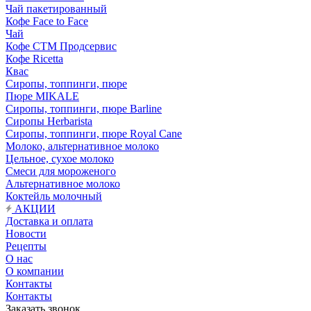
Чай пакетированный
Кофе Face to Face
Чай
Кофе СТМ Продсервис
Кофе Ricetta
Квас
Сиропы, топпинги, пюре
Пюре MIKALE
Сиропы, топпинги, пюре Barline
Сиропы Herbarista
Сиропы, топпинги, пюре Royal Cane
Молоко, альтернативное молоко
Цельное, сухое молоко
Смеси для мороженого
Альтернативное молоко
Коктейль молочный
АКЦИИ
Доставка и оплата
Новости
Рецепты
О нас
О компании
Контакты
Контакты
Заказать звонок