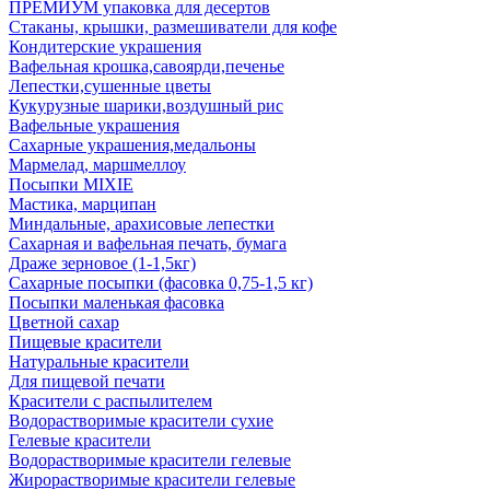
ПРЕМИУМ упаковка для десертов
Стаканы, крышки, размешиватели для кофе
Кондитерские украшения
Вафельная крошка,савоярди,печенье
Лепестки,сушенные цветы
Кукурузные шарики,воздушный рис
Вафельные украшения
Сахарные украшения,медальоны
Мармелад, маршмеллоу
Посыпки MIXIE
Мастика, марципан
Миндальные, арахисовые лепестки
Сахарная и вафельная печать, бумага
Драже зерновое (1-1,5кг)
Сахарные посыпки (фасовка 0,75-1,5 кг)
Посыпки маленькая фасовка
Цветной сахар
Пищевые красители
Натуральные красители
Для пищевой печати
Красители с распылителем
Водорастворимые красители сухие
Гелевые красители
Водорастворимые красители гелевые
Жирорастворимые красители гелевые