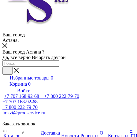
Ваш город
Астана
Ваш город Астана ?
Да, все верно
Выбрать другой
Избранные товары
0
Корзина
0
Войти
+7 707 168-92-68 +7 800 222-79-70
+7 707 168-92-68
+7 800 222-79-70
imkzt@prodservice.ru
Заказать звонок
+
Доставка
О
Каталог
Новости
Рецепты
Контакты
Е