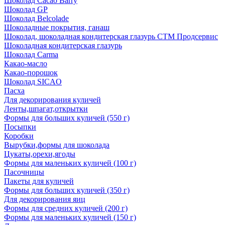
Шоколад Cacao Barry
Шоколад GP
Шоколад Belcolade
Шоколадные покрытия, ганаш
Шоколад, шоколадная кондитерская глазурь СТМ Продсервис
Шоколадная кондитерская глазурь
Шоколад Carma
Какао-масло
Какао-порошок
Шоколад SICAO
Пасха
Для декорирования куличей
Ленты,шпагат,открытки
Формы для больших куличей (550 г)
Посыпки
Коробки
Вырубки,формы для шоколада
Цукаты,орехи,ягоды
Формы для маленьких куличей (100 г)
Пасочницы
Пакеты для куличей
Формы для больших куличей (350 г)
Для декорирования яиц
Формы для средних куличей (200 г)
Формы для маленьких куличей (150 г)