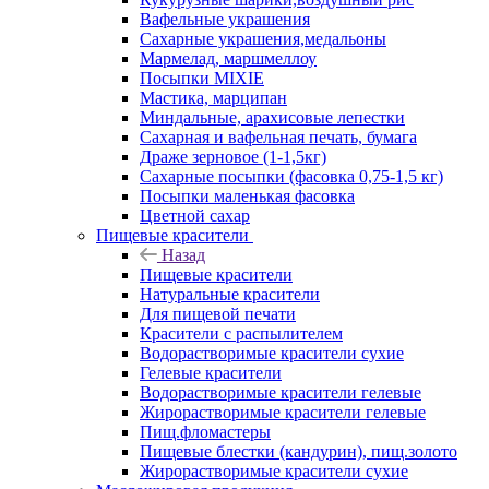
Вафельные украшения
Сахарные украшения,медальоны
Мармелад, маршмеллоу
Посыпки MIXIE
Мастика, марципан
Миндальные, арахисовые лепестки
Сахарная и вафельная печать, бумага
Драже зерновое (1-1,5кг)
Сахарные посыпки (фасовка 0,75-1,5 кг)
Посыпки маленькая фасовка
Цветной сахар
Пищевые красители
Назад
Пищевые красители
Натуральные красители
Для пищевой печати
Красители с распылителем
Водорастворимые красители сухие
Гелевые красители
Водорастворимые красители гелевые
Жирорастворимые красители гелевые
Пищ.фломастеры
Пищевые блестки (кандурин), пищ.золото
Жирорастворимые красители сухие