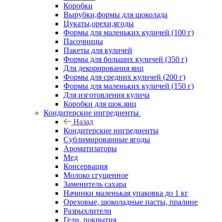
Коробки
Вырубки,формы для шоколада
Цукаты,орехи,ягоды
Формы для маленьких куличей (100 г)
Пасочницы
Пакеты для куличей
Формы для больших куличей (350 г)
Для декорирования яиц
Формы для средних куличей (200 г)
Формы для маленьких куличей (150 г)
Для изготовления кулича
Коробки для шок.яиц
Кондитерские ингредиенты
Назад
Кондитерские ингредиенты
Сублимированные ягоды
Ароматизаторы
Мед
Консервация
Молоко сгущенное
Заменитель сахара
Начинки маленькая упаковка до 1 кг
Ореховые, шоколадные пасты, пралине
Разрыхлители
Гели, покрытия