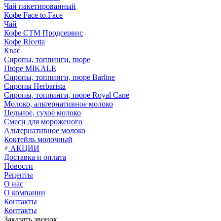
Чай пакетированный
Кофе Face to Face
Чай
Кофе СТМ Продсервис
Кофе Ricetta
Квас
Сиропы, топпинги, пюре
Пюре MIKALE
Сиропы, топпинги, пюре Barline
Сиропы Herbarista
Сиропы, топпинги, пюре Royal Cane
Молоко, альтернативное молоко
Цельное, сухое молоко
Смеси для мороженого
Альтернативное молоко
Коктейль молочный
АКЦИИ
Доставка и оплата
Новости
Рецепты
О нас
О компании
Контакты
Контакты
Заказать звонок