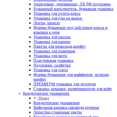
Акриловые, деревянные, ЛХДФ подложки
Бумажный наполнитель, бумажная упаковка
Упаковка для рулета,кекса
Упаковка для еды на вынос
Ленты, шпагат
Формы бумажные под пай-пирог,кексы и
крышки к ним
Упаковка для пиццы
Упаковка для канапе
Пакеты для шоколада,конфет
Упаковка для пряников
Упаковка для моти
Пластиковая упаковка
Подложки, салфетки
Упаковка для торта
Формы бумажные для маффинов, эклеров,
конфет
ПРЕМИУМ упаковка для десертов
Стаканы, крышки, размешиватели для кофе
Кондитерские украшения
Назад
Кондитерские украшения
Вафельная крошка,савоярди,печенье
Лепестки,сушенные цветы
Кукурузные шарики,воздушный рис