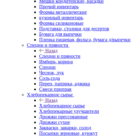
Мешки кондитерские, насадки
Прочий инвентарь
Формы металлические
кухонный инвентарь
Формы силиконовые
Подставки, столики для десертов
Бумага для выпечки
Пленка пищевая, фольга, бумага д/выпечки
Специи и пряности
Назад
Специи и пряности
Имбирь, корица
Специи
Чеснок, лук
Соль,сода
Перец, паприка, аджика
Смеси приправ
Хлебопекарное сырье
Назад
Хлебопекарное сырье
Хлебопекарные улучшители
Дрожжи прессованные
Дрожжи сухие
Закваски, заварки, солод
Посыпки зерновые, кунжут