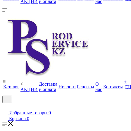
АКЦИИ
и оплата
нас
+
Доставка
О
Каталог
Новости
Рецепты
Контакты
Е
АКЦИИ
и оплата
нас
Избранные товары
0
Корзина
0