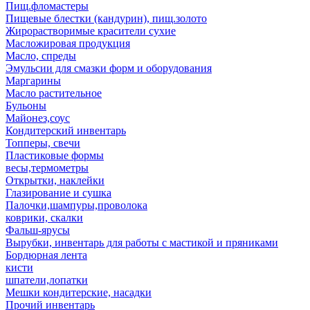
Пищ.фломастеры
Пищевые блестки (кандурин), пищ.золото
Жирорастворимые красители сухие
Масложировая продукция
Масло, спреды
Эмульсии для смазки форм и оборудования
Маргарины
Масло растительное
Бульоны
Майонез,соус
Кондитерский инвентарь
Топперы, свечи
Пластиковые формы
весы,термометры
Открытки, наклейки
Глазирование и сушка
Палочки,шампуры,проволока
коврики, скалки
Фальш-ярусы
Вырубки, инвентарь для работы с мастикой и пряниками
Бордюрная лента
кисти
шпатели,лопатки
Мешки кондитерские, насадки
Прочий инвентарь