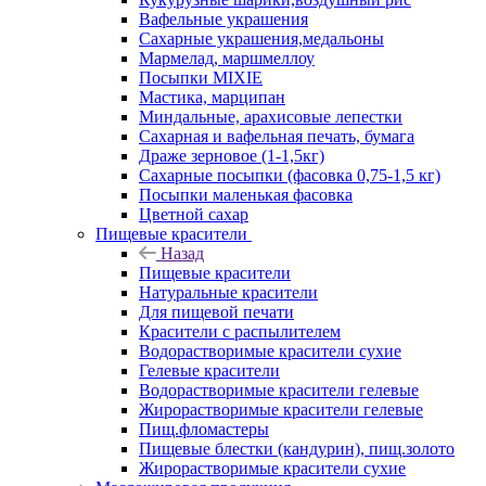
Вафельные украшения
Сахарные украшения,медальоны
Мармелад, маршмеллоу
Посыпки MIXIE
Мастика, марципан
Миндальные, арахисовые лепестки
Сахарная и вафельная печать, бумага
Драже зерновое (1-1,5кг)
Сахарные посыпки (фасовка 0,75-1,5 кг)
Посыпки маленькая фасовка
Цветной сахар
Пищевые красители
Назад
Пищевые красители
Натуральные красители
Для пищевой печати
Красители с распылителем
Водорастворимые красители сухие
Гелевые красители
Водорастворимые красители гелевые
Жирорастворимые красители гелевые
Пищ.фломастеры
Пищевые блестки (кандурин), пищ.золото
Жирорастворимые красители сухие