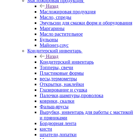
Масложировая продукция
Назад
Масложировая продукция
Масло, спреды
Эмульсии для смазки форм и оборудования
Маргарины
Масло растительное
Бульоны
Майонез,соус
Кондитерский инвентарь
Назад
Кондитерский инвентарь
Топперы, свечи
Пластиковые формы
весы,термометры
Открытки, наклейки
Глазирование и сушка
Палочки,шампуры,проволока
коврики, скалки
Фальш-ярусы
Вырубки, инвентарь для работы с мастикой
и пряниками
Бордюрная лента
кисти
шпатели,лопатки