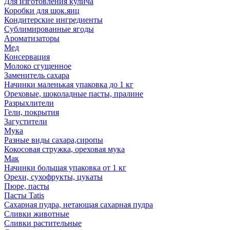
Для изготовления кулича
Коробки для шок.яиц
Кондитерские ингредиенты
Сублимированные ягоды
Ароматизаторы
Мед
Консервация
Молоко сгущенное
Заменитель сахара
Начинки маленькая упаковка до 1 кг
Ореховые, шоколадные пасты, пралине
Разрыхлители
Гели, покрытия
Загустители
Мука
Разные виды сахара,сиропы
Кокосовая стружка, ореховая мука
Мак
Начинки большая упаковка от 1 кг
Орехи, сухофрукты, цукаты
Пюре, пасты
Пасты Tatis
Сахарная пудра, нетающая сахарная пудра
Сливки животные
Сливки растительные