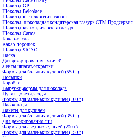
Шоколад Cacao Barry
Шоколад GP
Шоколад Belcolade
Шоколадные покрытия, ганаш
Шоколад, шоколадная кондитерская глазурь СТМ Продсервис
Шоколадная кондитерская глазурь
Шоколад Carma
Какао-масло
Какао-порошок
Шоколад SICAO
Пасха
Для декорирования куличей
Ленты,шпагат,открытки
Формы для больших куличей (550 г)
Посыпки
Коробки
Вырубки,формы для шоколада
Цукаты,орехи,ягоды
Формы для маленьких куличей (100 г)
Пасочницы
Пакеты для куличей
Формы для больших куличей (350 г)
Для декорирования яиц
Формы для средних куличей (200 г)
Формы для маленьких куличей (150 г)