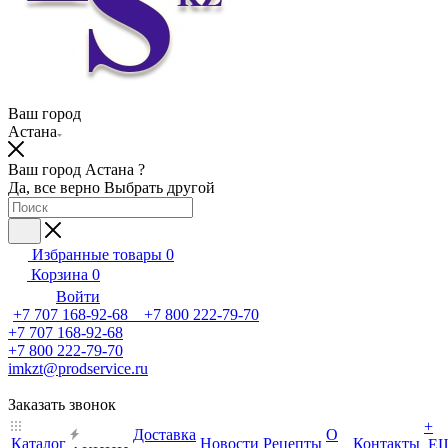
Ваш город
Астана
Ваш город Астана ?
Да, все верно
Выбрать другой
Избранные товары
0
Корзина
0
Войти
+7 707 168-92-68 +7 800 222-79-70
+7 707 168-92-68
+7 800 222-79-70
imkzt@prodservice.ru
Заказать звонок
+
Доставка
О
Каталог
Новости
Рецепты
Контакты
Е