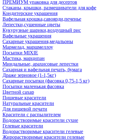
ПРЕМИУМ упаковка для десертов
Стаканы, крышки, размешиватели для кофе
Кондитерские украшения
Вафельная крошка,савоярди,печенье
Лепестки,сушенные цветы
Кукурузные шарики,воздушный рис
Вафельные украшения
Сахарные украшения,медальоны
Мармелад, маршмеллоу
Посыпки MIXIE
Мастика, марципан
Миндальные, арахисовые лепестки
Сахарная и вафельная печать, бумага
Драже зерновое (1-1,5кг)
Сахарные посыпки (фасовка 0,75-1,5 кг)
Посыпки маленькая фасовка
Цветной сахар
Пищевые красители
Натуральные красители
Для пищевой печати
Красители с распылителем
Водорастворимые красители сухие
Гелевые красители
Водорастворимые красители гелевые
Жирорастворимые красители гелевые