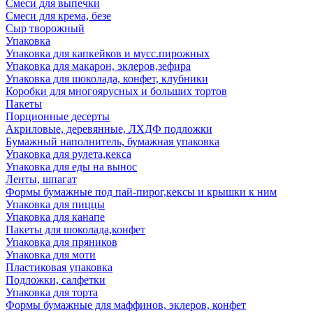
Смеси для выпечки
Смеси для крема, безе
Сыр творожный
Упаковка
Упаковка для капкейков и мусс.пирожных
Упаковка для макарон, эклеров,зефира
Упаковка для шоколада, конфет, клубники
Коробки для многоярусных и больших тортов
Пакеты
Порционные десерты
Акриловые, деревянные, ЛХДФ подложки
Бумажный наполнитель, бумажная упаковка
Упаковка для рулета,кекса
Упаковка для еды на вынос
Ленты, шпагат
Формы бумажные под пай-пирог,кексы и крышки к ним
Упаковка для пиццы
Упаковка для канапе
Пакеты для шоколада,конфет
Упаковка для пряников
Упаковка для моти
Пластиковая упаковка
Подложки, салфетки
Упаковка для торта
Формы бумажные для маффинов, эклеров, конфет