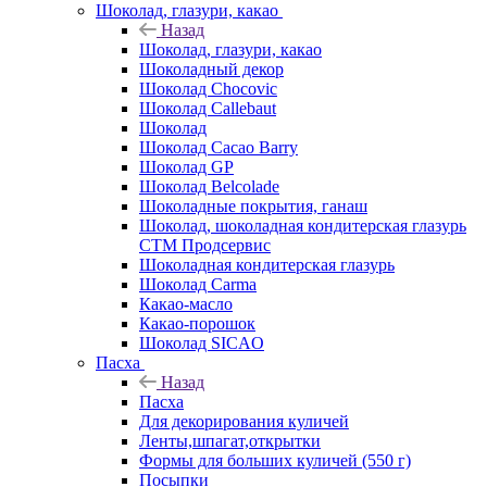
Шоколад, глазури, какао
Назад
Шоколад, глазури, какао
Шоколадный декор
Шоколад Chocovic
Шоколад Callebaut
Шоколад
Шоколад Cacao Barry
Шоколад GP
Шоколад Belcolade
Шоколадные покрытия, ганаш
Шоколад, шоколадная кондитерская глазурь
СТМ Продсервис
Шоколадная кондитерская глазурь
Шоколад Carma
Какао-масло
Какао-порошок
Шоколад SICAO
Пасха
Назад
Пасха
Для декорирования куличей
Ленты,шпагат,открытки
Формы для больших куличей (550 г)
Посыпки