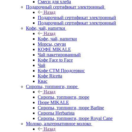
Смеси для хлеба
Подарочный сертификат электронный
Назад
Подарочный сертификат электронный
Подарочный сертификат электронный
Кофе, чай, напитки
Назад
Кофе, чай, напитки
Морсы, смузи
КОФЕ MIKALE
Чай пакетированный
Кофе Face to Face
Чай
Кофе СТМ Продсервис
Кофе Ricetta
Квас
Сиропы, топпинги, пюре
Назад
Сиропы, топпинги, пюре
Пюре MIKALE
Сиропы, топпинги, пюре Barline
Сиропы Herbarista
Сиропы, топпинги, пюре Royal Cane
Молоко, альтернативное молоко
Назад