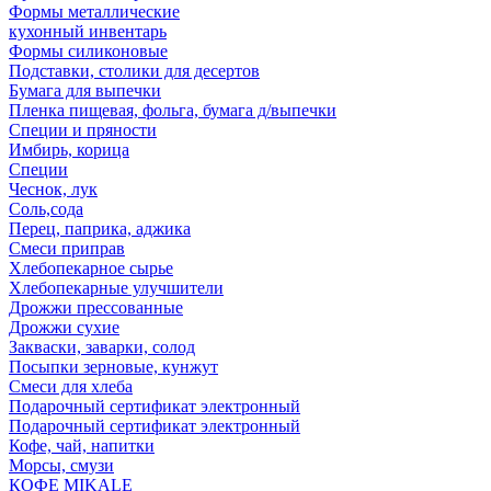
Формы металлические
кухонный инвентарь
Формы силиконовые
Подставки, столики для десертов
Бумага для выпечки
Пленка пищевая, фольга, бумага д/выпечки
Специи и пряности
Имбирь, корица
Специи
Чеснок, лук
Соль,сода
Перец, паприка, аджика
Смеси приправ
Хлебопекарное сырье
Хлебопекарные улучшители
Дрожжи прессованные
Дрожжи сухие
Закваски, заварки, солод
Посыпки зерновые, кунжут
Смеси для хлеба
Подарочный сертификат электронный
Подарочный сертификат электронный
Кофе, чай, напитки
Морсы, смузи
КОФЕ MIKALE