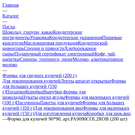
Главная
—
Каталог
—
Пасха
Шоколад, глазури, какао
Кондитерские
ингредиенты
Упаковка
Кондитерские украшения
Пищевые
красители
Масложировая продукция
Кондитерский
инвентарь
Специи и пряности
Хлебопекарное
сырье
Подарочный сертификат электронный
Кофе, чай,
напитки
Сиропы, топпинги, пюре
Молоко, альтернативное
молоко
—
Формы для средних куличей (200 г)
Для декорирования куличей
Ленты,шпагат,открытки
Формы
для больших куличей (550
г)
Посыпки
Коробки
Вырубки,формы для
шоколада
Цукаты,орехи,ягоды
Формы для маленьких куличей
(100 г)
Пасочницы
Пакеты для куличей
Формы для больших
куличей (350 г)
Для декорирования яиц
Формы для маленьких
куличей (150 г)
Для изготовления кулича
Коробки для шок.яиц
—
Форма для куличей 90*90, арт.PA9090COL2ROB (200 шт)