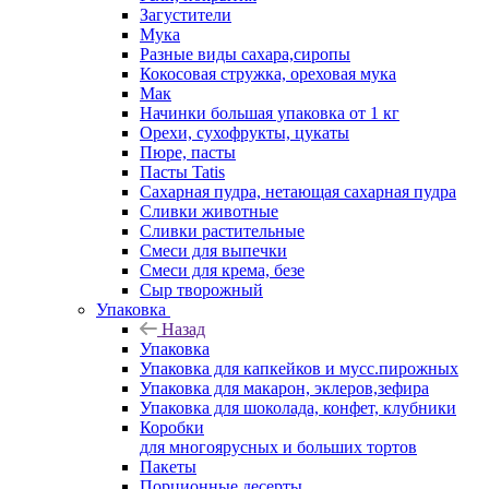
Загустители
Мука
Разные виды сахара,сиропы
Кокосовая стружка, ореховая мука
Мак
Начинки большая упаковка от 1 кг
Орехи, сухофрукты, цукаты
Пюре, пасты
Пасты Tatis
Сахарная пудра, нетающая сахарная пудра
Сливки животные
Сливки растительные
Смеси для выпечки
Смеси для крема, безе
Сыр творожный
Упаковка
Назад
Упаковка
Упаковка для капкейков и мусс.пирожных
Упаковка для макарон, эклеров,зефира
Упаковка для шоколада, конфет, клубники
Коробки
для многоярусных и больших тортов
Пакеты
Порционные десерты