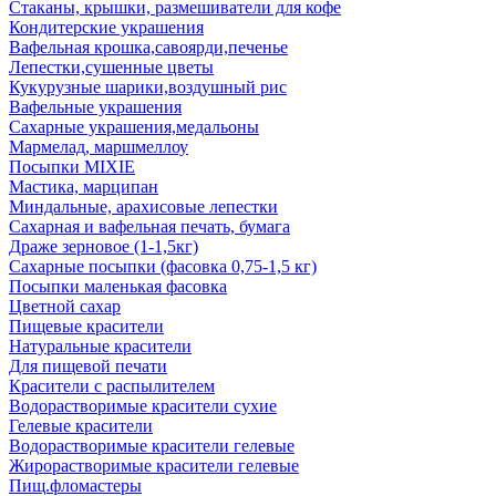
Стаканы, крышки, размешиватели для кофе
Кондитерские украшения
Вафельная крошка,савоярди,печенье
Лепестки,сушенные цветы
Кукурузные шарики,воздушный рис
Вафельные украшения
Сахарные украшения,медальоны
Мармелад, маршмеллоу
Посыпки MIXIE
Мастика, марципан
Миндальные, арахисовые лепестки
Сахарная и вафельная печать, бумага
Драже зерновое (1-1,5кг)
Сахарные посыпки (фасовка 0,75-1,5 кг)
Посыпки маленькая фасовка
Цветной сахар
Пищевые красители
Натуральные красители
Для пищевой печати
Красители с распылителем
Водорастворимые красители сухие
Гелевые красители
Водорастворимые красители гелевые
Жирорастворимые красители гелевые
Пищ.фломастеры