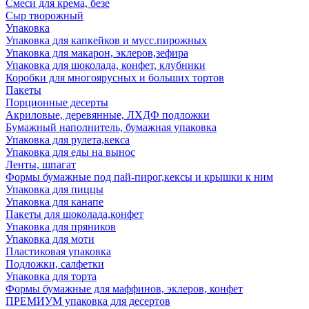
Смеси для крема, безе
Сыр творожный
Упаковка
Упаковка для капкейков и мусс.пирожных
Упаковка для макарон, эклеров,зефира
Упаковка для шоколада, конфет, клубники
Коробки для многоярусных и больших тортов
Пакеты
Порционные десерты
Акриловые, деревянные, ЛХДФ подложки
Бумажный наполнитель, бумажная упаковка
Упаковка для рулета,кекса
Упаковка для еды на вынос
Ленты, шпагат
Формы бумажные под пай-пирог,кексы и крышки к ним
Упаковка для пиццы
Упаковка для канапе
Пакеты для шоколада,конфет
Упаковка для пряников
Упаковка для моти
Пластиковая упаковка
Подложки, салфетки
Упаковка для торта
Формы бумажные для маффинов, эклеров, конфет
ПРЕМИУМ упаковка для десертов