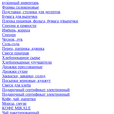
кухонный инвентарь
Формы силиконовые
Подставки, столики для десертов
Бумага для выпечки
Пленка пищевая, фольга, бумага д/выпечки
Специи и пряности
Имбирь, корица
Специи
Чеснок, лук
Соль,сода
Перец, паприка, аджика
Смеси приправ
Хлебопекарное сырье
Хлебопекарные улучшители
Дрожжи прессованные
Дрожжи сухие
Закваски, заварки, солод
Посыпки зерновые, кунжут
Смеси для хлеба
Подарочный сертификат электронный
Подарочный сертификат электронный
Кофе, чай, напитки
Морсы, смузи
КОФЕ MIKALE
Чай пакетированный