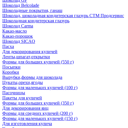
Шоколад GP
Шоколад Belcolade
Шоколадные покрытия, ганаш
Шоколад, шоколадная кондитерская глазурь СТМ Продсервис
Шоколадная кондитерская глазурь
Шоколад Carma
Какао-масло
Какао-порошок
Шоколад SICAO
Пасха
Для декорирования куличей
Ленты,шпагат,открытки
Формы для больших куличей (550 г)
Посыпки
Коробки
Вырубки,формы для шоколада
Цукаты,орехи,ягоды
Формы для маленьких куличей (100 г)
Пасочницы
Пакеты для куличей
Формы для больших куличей (350 г)
Для декорирования яиц
Формы для средних куличей (200 г)
Формы для маленьких куличей (150 г)
Для изготовления кулича