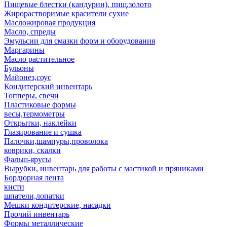
Пищевые блестки (кандурин), пищ.золото
Жирорастворимые красители сухие
Масложировая продукция
Масло, спреды
Эмульсии для смазки форм и оборудования
Маргарины
Масло растительное
Бульоны
Майонез,соус
Кондитерский инвентарь
Топперы, свечи
Пластиковые формы
весы,термометры
Открытки, наклейки
Глазирование и сушка
Палочки,шампуры,проволока
коврики, скалки
Фальш-ярусы
Вырубки, инвентарь для работы с мастикой и пряниками
Бордюрная лента
кисти
шпатели,лопатки
Мешки кондитерские, насадки
Прочий инвентарь
Формы металлические