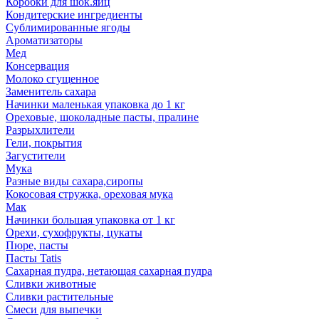
Коробки для шок.яиц
Кондитерские ингредиенты
Сублимированные ягоды
Ароматизаторы
Мед
Консервация
Молоко сгущенное
Заменитель сахара
Начинки маленькая упаковка до 1 кг
Ореховые, шоколадные пасты, пралине
Разрыхлители
Гели, покрытия
Загустители
Мука
Разные виды сахара,сиропы
Кокосовая стружка, ореховая мука
Мак
Начинки большая упаковка от 1 кг
Орехи, сухофрукты, цукаты
Пюре, пасты
Пасты Tatis
Сахарная пудра, нетающая сахарная пудра
Сливки животные
Сливки растительные
Смеси для выпечки