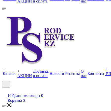
АКЦИИ
и оплата
нас
+
Доставка
О
Каталог
Новости
Рецепты
Контакты
Е
АКЦИИ
и оплата
нас
Избранные товары
0
Корзина
0