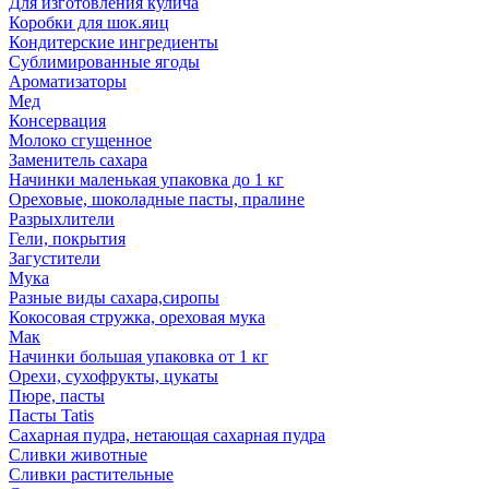
Для изготовления кулича
Коробки для шок.яиц
Кондитерские ингредиенты
Сублимированные ягоды
Ароматизаторы
Мед
Консервация
Молоко сгущенное
Заменитель сахара
Начинки маленькая упаковка до 1 кг
Ореховые, шоколадные пасты, пралине
Разрыхлители
Гели, покрытия
Загустители
Мука
Разные виды сахара,сиропы
Кокосовая стружка, ореховая мука
Мак
Начинки большая упаковка от 1 кг
Орехи, сухофрукты, цукаты
Пюре, пасты
Пасты Tatis
Сахарная пудра, нетающая сахарная пудра
Сливки животные
Сливки растительные