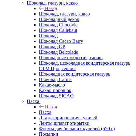
Шоколад, глазури, какао
Назад
Шоколад, глазури, какао
Шоколадный декор
Шоколад Chocovic
Шоколад Callebaut
Шоколад
Шоколад Cacao Barry
Шоколад GP
Шоколад Belcolade
Шоколадные покрытия, ганаш
Шоколад, шоколадная кондитерская глазурь
СТМ Продсервис
Шоколадная кондитерская глазурь
Шоколад Carma
Какао-масло
Какао-порошок
Шоколад SICAO
Пасха
Назад
Пасха
Для декорирования куличей
Ленты,шпагат,открытки
Формы для больших куличей (550 г)
Посыпки