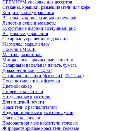
ПРЕМИУМ упаковка для десертов
Стаканы, крышки, размешиватели для кофе
Кондитерские украшения
Вафельная крошка,савоярди,печенье
Лепестки,сушенные цветы
Кукурузные шарики,воздушный рис
Вафельные украшения
Сахарные украшения,медальоны
Мармелад, маршмеллоу
Посыпки MIXIE
Мастика, марципан
Миндальные, арахисовые лепестки
Сахарная и вафельная печать, бумага
Драже зерновое (1-1,5кг)
Сахарные посыпки (фасовка 0,75-1,5 кг)
Посыпки маленькая фасовка
Цветной сахар
Пищевые красители
Натуральные красители
Для пищевой печати
Красители с распылителем
Водорастворимые красители сухие
Гелевые красители
Водорастворимые красители гелевые
Жирорастворимые красители гелевые