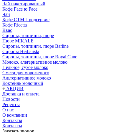
Чай пакетированный
Кофе Face to Face
Чай
Кофе СТМ Продсервис
Кофе Ricetta
Квас
Сиропы, топпинги, пюре
Пюре MIKALE
Сиропы, топпинги, пюре Barline
Сиропы Herbarista
Сиропы, топпинги, пюре Royal Cane
Молоко, альтернативное молоко
Цельное, сухое молоко
Смеси для мороженого
Альтернативное молоко
Коктейль молочный
АКЦИИ
Доставка и оплата
Новости
Рецепты
О нас
О компании
Контакты
Контакты
Заказать звонок