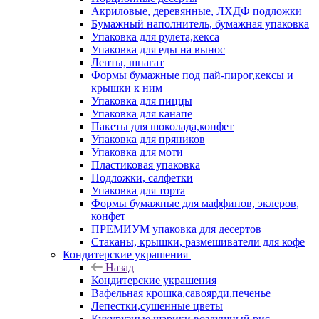
Акриловые, деревянные, ЛХДФ подложки
Бумажный наполнитель, бумажная упаковка
Упаковка для рулета,кекса
Упаковка для еды на вынос
Ленты, шпагат
Формы бумажные под пай-пирог,кексы и
крышки к ним
Упаковка для пиццы
Упаковка для канапе
Пакеты для шоколада,конфет
Упаковка для пряников
Упаковка для моти
Пластиковая упаковка
Подложки, салфетки
Упаковка для торта
Формы бумажные для маффинов, эклеров,
конфет
ПРЕМИУМ упаковка для десертов
Стаканы, крышки, размешиватели для кофе
Кондитерские украшения
Назад
Кондитерские украшения
Вафельная крошка,савоярди,печенье
Лепестки,сушенные цветы
Кукурузные шарики,воздушный рис