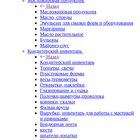
Масложировая продукция
Назад
Масложировая продукция
Масло, спреды
Эмульсии для смазки форм и оборудования
Маргарины
Масло растительное
Бульоны
Майонез,соус
Кондитерский инвентарь
Назад
Кондитерский инвентарь
Топперы, свечи
Пластиковые формы
весы,термометры
Открытки, наклейки
Глазирование и сушка
Палочки,шампуры,проволока
коврики, скалки
Фальш-ярусы
Вырубки, инвентарь для работы с мастикой
и пряниками
Бордюрная лента
кисти
шпатели,лопатки