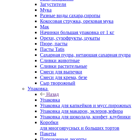
Загустители
Мука
Разные виды сахара,сиропы
Кокосовая стружка, ореховая мука
Мак
Начинки большая упаковка от 1 кг
Орехи, сухофрукты, цукаты
Пюре, пасты
Пасты Tatis
Сахарная пудра, нетающая сахарная пудра
Сливки животные
Сливки растительные
Смеси для выпечки
Смеси для крема, безе
Сыр творожный
Упаковка
Назад
Упаковка
Упаковка для капкейков и мусс.пирожных
Упаковка для макарон, эклеров,зефира
Упаковка для шоколада, конфет, клубники
Коробки
для многоярусных и больших тортов
Пакеты
Порционные десерты