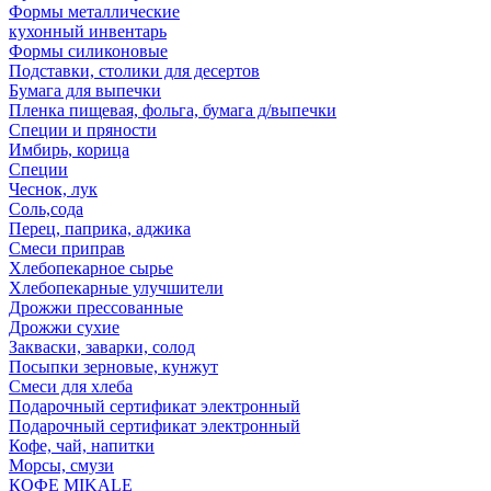
Формы металлические
кухонный инвентарь
Формы силиконовые
Подставки, столики для десертов
Бумага для выпечки
Пленка пищевая, фольга, бумага д/выпечки
Специи и пряности
Имбирь, корица
Специи
Чеснок, лук
Соль,сода
Перец, паприка, аджика
Смеси приправ
Хлебопекарное сырье
Хлебопекарные улучшители
Дрожжи прессованные
Дрожжи сухие
Закваски, заварки, солод
Посыпки зерновые, кунжут
Смеси для хлеба
Подарочный сертификат электронный
Подарочный сертификат электронный
Кофе, чай, напитки
Морсы, смузи
КОФЕ MIKALE