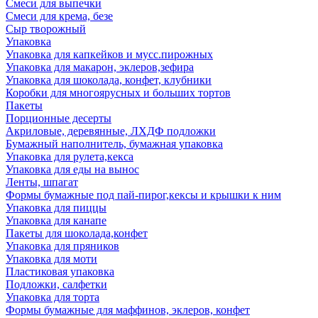
Смеси для выпечки
Смеси для крема, безе
Сыр творожный
Упаковка
Упаковка для капкейков и мусс.пирожных
Упаковка для макарон, эклеров,зефира
Упаковка для шоколада, конфет, клубники
Коробки для многоярусных и больших тортов
Пакеты
Порционные десерты
Акриловые, деревянные, ЛХДФ подложки
Бумажный наполнитель, бумажная упаковка
Упаковка для рулета,кекса
Упаковка для еды на вынос
Ленты, шпагат
Формы бумажные под пай-пирог,кексы и крышки к ним
Упаковка для пиццы
Упаковка для канапе
Пакеты для шоколада,конфет
Упаковка для пряников
Упаковка для моти
Пластиковая упаковка
Подложки, салфетки
Упаковка для торта
Формы бумажные для маффинов, эклеров, конфет