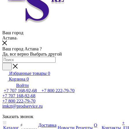
Ваш город
Астана
Ваш город Астана ?
Да, все верно
Выбрать другой
Избранные товары
0
Корзина
0
Войти
+7 707 168-92-68 +7 800 222-79-70
+7 707 168-92-68
+7 800 222-79-70
imkzt@prodservice.ru
Заказать звонок
+
Доставка
О
Каталог
Новости
Рецепты
Контакты
Е