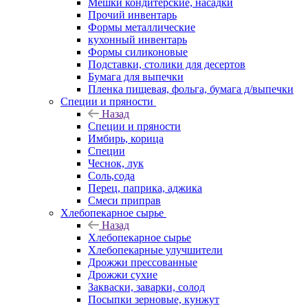
Мешки кондитерские, насадки
Прочий инвентарь
Формы металлические
кухонный инвентарь
Формы силиконовые
Подставки, столики для десертов
Бумага для выпечки
Пленка пищевая, фольга, бумага д/выпечки
Специи и пряности
Назад
Специи и пряности
Имбирь, корица
Специи
Чеснок, лук
Соль,сода
Перец, паприка, аджика
Смеси приправ
Хлебопекарное сырье
Назад
Хлебопекарное сырье
Хлебопекарные улучшители
Дрожжи прессованные
Дрожжи сухие
Закваски, заварки, солод
Посыпки зерновые, кунжут