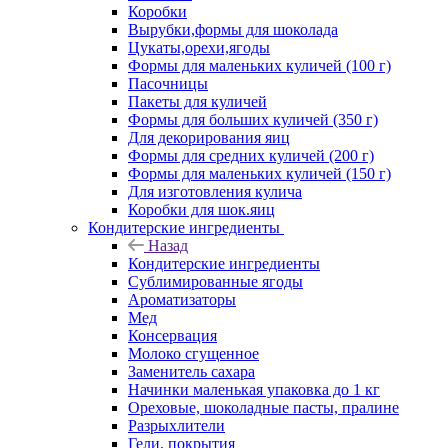
Коробки
Вырубки,формы для шоколада
Цукаты,орехи,ягоды
Формы для маленьких куличей (100 г)
Пасочницы
Пакеты для куличей
Формы для больших куличей (350 г)
Для декорирования яиц
Формы для средних куличей (200 г)
Формы для маленьких куличей (150 г)
Для изготовления кулича
Коробки для шок.яиц
Кондитерские ингредиенты
Назад
Кондитерские ингредиенты
Сублимированные ягоды
Ароматизаторы
Мед
Консервация
Молоко сгущенное
Заменитель сахара
Начинки маленькая упаковка до 1 кг
Ореховые, шоколадные пасты, пралине
Разрыхлители
Гели, покрытия