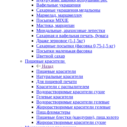
Вафельные украшения
Сахарные украшения,медальоны
Мармелад, маршмеллоу
Посыпки MIXIE
Мастика, марципан
Миндальные, арахисовые лепестки
Сахарная и вафельная печать, бумага
Драже зерновое (1-1,5кг)
Сахарные посыпки (фасовка 0,75-1,5 кг)
Посыпки маленькая фасовка
Цветной сахар
Пищевые красители
Назад
Пищевые красители
Натуральные красители
Для пищевой печати
Красители с распылителем
Водорастворимые красители сухие
Гелевые красители
Водорастворимые красители гелевые
Жирорастворимые красители гелевые
Пищ.фломастеры
Пищевые блестки (кандурин), пищ.золото
Жирорастворимые красители сухие