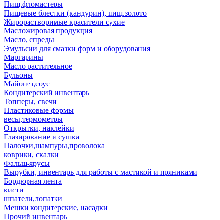
Пищ.фломастеры
Пищевые блестки (кандурин), пищ.золото
Жирорастворимые красители сухие
Масложировая продукция
Масло, спреды
Эмульсии для смазки форм и оборудования
Маргарины
Масло растительное
Бульоны
Майонез,соус
Кондитерский инвентарь
Топперы, свечи
Пластиковые формы
весы,термометры
Открытки, наклейки
Глазирование и сушка
Палочки,шампуры,проволока
коврики, скалки
Фальш-ярусы
Вырубки, инвентарь для работы с мастикой и пряниками
Бордюрная лента
кисти
шпатели,лопатки
Мешки кондитерские, насадки
Прочий инвентарь