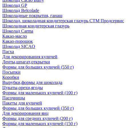
Шоколад Cacao Barry
Шоколад GP
Шоколад Belcolade
Шоколадные покрытия, ганаш
Шоколад, шоколадная кондитерская глазурь СТМ Продсервис
Шоколадная кондитерская глазурь
Шоколад Carma
Какао-масло
Какао-порошок
Шоколад SICAO
Пасха
Для декорирования куличей
Ленты,шпагат,открытки
Формы для больших куличей (550 г)
Посыпки
Коробки
Вырубки,формы для шоколада
Цукаты,орехи,ягоды
Формы для маленьких куличей (100 г)
Пасочницы
Пакеты для куличей
Формы для больших куличей (350 г)
Для декорирования яиц
Формы для средних куличей (200 г)
Формы для маленьких куличей (150 г)