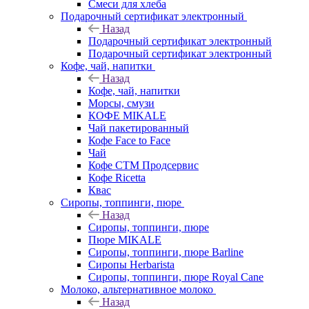
Смеси для хлеба
Подарочный сертификат электронный
Назад
Подарочный сертификат электронный
Подарочный сертификат электронный
Кофе, чай, напитки
Назад
Кофе, чай, напитки
Морсы, смузи
КОФЕ MIKALE
Чай пакетированный
Кофе Face to Face
Чай
Кофе СТМ Продсервис
Кофе Ricetta
Квас
Сиропы, топпинги, пюре
Назад
Сиропы, топпинги, пюре
Пюре MIKALE
Сиропы, топпинги, пюре Barline
Сиропы Herbarista
Сиропы, топпинги, пюре Royal Cane
Молоко, альтернативное молоко
Назад