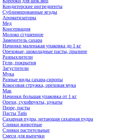
Коробки для шок.яиц
Кондитерские ингредиенты
Сублимированные ягоды
Ароматизаторы
Мед
Консервация
Молоко сгущенное
Заменитель сахара
Начинки маленькая упаковка до 1 кг
Ореховые, шоколадные пасты, пралине
Разрыхлители
Гели, покрытия
Загустители
Мука
Разные виды сахара,сиропы
Кокосовая стружка, ореховая мука
Мак
Начинки большая упаковка от 1 кг
Орехи, сухофрукты, цукаты
Пюре, пасты
Пасты Tatis
Сахарная пудра, нетающая сахарная пудра
Сливки животные
Сливки растительные
Смеси для выпечки