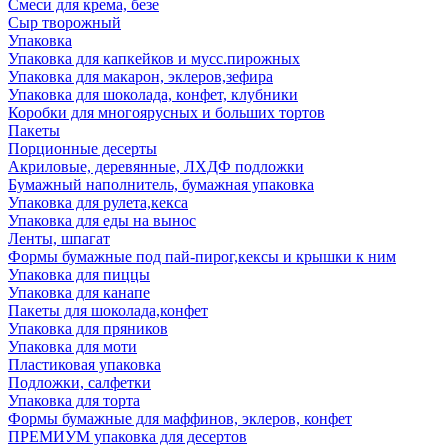
Смеси для крема, безе
Сыр творожный
Упаковка
Упаковка для капкейков и мусс.пирожных
Упаковка для макарон, эклеров,зефира
Упаковка для шоколада, конфет, клубники
Коробки для многоярусных и больших тортов
Пакеты
Порционные десерты
Акриловые, деревянные, ЛХДФ подложки
Бумажный наполнитель, бумажная упаковка
Упаковка для рулета,кекса
Упаковка для еды на вынос
Ленты, шпагат
Формы бумажные под пай-пирог,кексы и крышки к ним
Упаковка для пиццы
Упаковка для канапе
Пакеты для шоколада,конфет
Упаковка для пряников
Упаковка для моти
Пластиковая упаковка
Подложки, салфетки
Упаковка для торта
Формы бумажные для маффинов, эклеров, конфет
ПРЕМИУМ упаковка для десертов