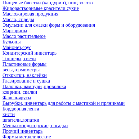
Пищевые блестки (кандурин), пищ.золото
Жирорастворимые красители сухие
Масложировая продукция
Масло, спреды
Эмульсии для смазки форм и оборудования
Маргарины
Масло растительное
Бульоны
Майонез,соус
Кондитерский инвентарь
Топперы, свечи
Пластиковые формы
весы,термометры
Открытки, наклейки
Глазирование и сушка
Палочки,шампуры,проволока
коврики, скалки
Фальш-ярусы
Вырубки, инвентарь для работы с мастикой и пряниками
Бордюрная лента
кисти
шпатели,лопатки
Мешки кондитерские, насадки
Прочий инвентарь
Формы металлические