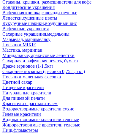
Стаканы, крышки, размешиватели для кофе
Кондитерские украшения
Вафельная крошка,савоярди,печенье
Лепестки,сушенные цветы
Кукурузные шарики,воздушный рис
Вафельные украшения
Сахарные украшения,медальоны
Мармелад, маршмеллоу
Посыпки MIXIE
Мастика, марципан
Миндальные, арахисовые лепестки
Сахарная и вафельная печать, бумага
Драже зерновое (1-1,5кг)
Сахарные посыпки (фасовка 0,75-1,5 кг)
Посыпки маленькая фасовка
Цветной сахар
Пищевые красители
Натуральные красители
Для пищевой печати
Красители с распылителем
Водорастворимые красители сухие
Гелевые красители
Водорастворимые красители гелевые
Жирорастворимые красители гелевые
Пищ.фломастеры