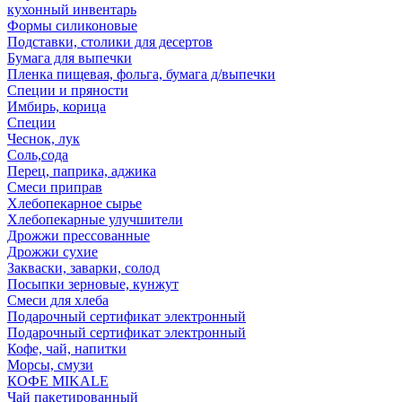
кухонный инвентарь
Формы силиконовые
Подставки, столики для десертов
Бумага для выпечки
Пленка пищевая, фольга, бумага д/выпечки
Специи и пряности
Имбирь, корица
Специи
Чеснок, лук
Соль,сода
Перец, паприка, аджика
Смеси приправ
Хлебопекарное сырье
Хлебопекарные улучшители
Дрожжи прессованные
Дрожжи сухие
Закваски, заварки, солод
Посыпки зерновые, кунжут
Смеси для хлеба
Подарочный сертификат электронный
Подарочный сертификат электронный
Кофе, чай, напитки
Морсы, смузи
КОФЕ MIKALE
Чай пакетированный