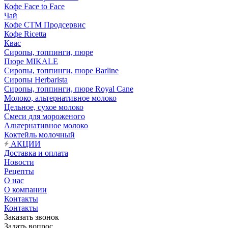
Кофе Face to Face
Чай
Кофе СТМ Продсервис
Кофе Ricetta
Квас
Сиропы, топпинги, пюре
Пюре MIKALE
Сиропы, топпинги, пюре Barline
Сиропы Herbarista
Сиропы, топпинги, пюре Royal Cane
Молоко, альтернативное молоко
Цельное, сухое молоко
Смеси для мороженого
Альтернативное молоко
Коктейль молочный
АКЦИИ
Доставка и оплата
Новости
Рецепты
О нас
О компании
Контакты
Контакты
Заказать звонок
Задать вопрос