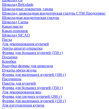
Шоколад GP
Шоколад Belcolade
Шоколадные покрытия, ганаш
Шоколад, шоколадная кондитерская глазурь СТМ Продсервис
Шоколадная кондитерская глазурь
Шоколад Carma
Какао-масло
Какао-порошок
Шоколад SICAO
Пасха
Для декорирования куличей
Ленты,шпагат,открытки
Формы для больших куличей (550 г)
Посыпки
Коробки
Вырубки,формы для шоколада
Цукаты,орехи,ягоды
Формы для маленьких куличей (100 г)
Пасочницы
Пакеты для куличей
Формы для больших куличей (350 г)
Для декорирования яиц
Формы для средних куличей (200 г)
Формы для маленьких куличей (150 г)
Для изготовления кулича