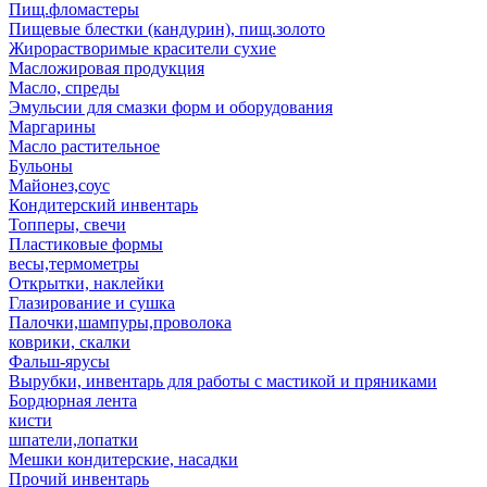
Пищ.фломастеры
Пищевые блестки (кандурин), пищ.золото
Жирорастворимые красители сухие
Масложировая продукция
Масло, спреды
Эмульсии для смазки форм и оборудования
Маргарины
Масло растительное
Бульоны
Майонез,соус
Кондитерский инвентарь
Топперы, свечи
Пластиковые формы
весы,термометры
Открытки, наклейки
Глазирование и сушка
Палочки,шампуры,проволока
коврики, скалки
Фальш-ярусы
Вырубки, инвентарь для работы с мастикой и пряниками
Бордюрная лента
кисти
шпатели,лопатки
Мешки кондитерские, насадки
Прочий инвентарь