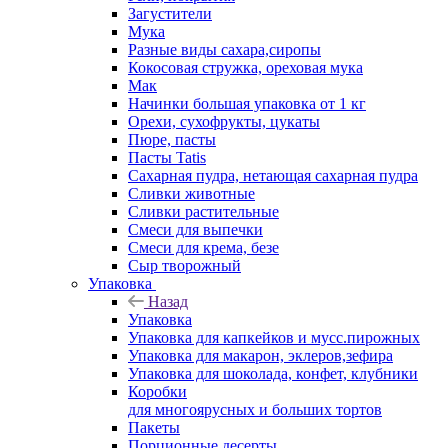
Загустители
Мука
Разные виды сахара,сиропы
Кокосовая стружка, ореховая мука
Мак
Начинки большая упаковка от 1 кг
Орехи, сухофрукты, цукаты
Пюре, пасты
Пасты Tatis
Сахарная пудра, нетающая сахарная пудра
Сливки животные
Сливки растительные
Смеси для выпечки
Смеси для крема, безе
Сыр творожный
Упаковка
Назад
Упаковка
Упаковка для капкейков и мусс.пирожных
Упаковка для макарон, эклеров,зефира
Упаковка для шоколада, конфет, клубники
Коробки
для многоярусных и больших тортов
Пакеты
Порционные десерты