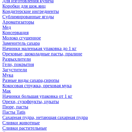
Для изготовления кулича
Коробки для шок.яиц
Кондитерские ингредиенты
Сублимированные ягоды
Ароматизаторы
Мед
Консервация
Молоко сгущенное
Заменитель сахара
Начинки маленькая упаковка до 1 кг
Ореховые, шоколадные пасты, пралине
Разрыхлители
Гели, покрытия
Загустители
Мука
Разные виды сахара,сиропы
Кокосовая стружка, ореховая мука
Мак
Начинки большая упаковка от 1 кг
Орехи, сухофрукты, цукаты
Пюре, пасты
Пасты Tatis
Сахарная пудра, нетающая сахарная пудра
Сливки животные
Сливки растительные