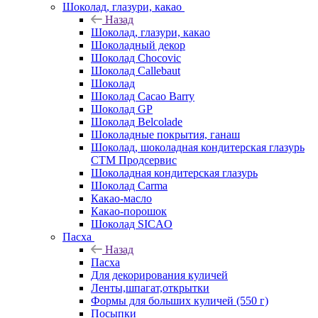
Шоколад, глазури, какао
Назад
Шоколад, глазури, какао
Шоколадный декор
Шоколад Chocovic
Шоколад Callebaut
Шоколад
Шоколад Cacao Barry
Шоколад GP
Шоколад Belcolade
Шоколадные покрытия, ганаш
Шоколад, шоколадная кондитерская глазурь
СТМ Продсервис
Шоколадная кондитерская глазурь
Шоколад Carma
Какао-масло
Какао-порошок
Шоколад SICAO
Пасха
Назад
Пасха
Для декорирования куличей
Ленты,шпагат,открытки
Формы для больших куличей (550 г)
Посыпки