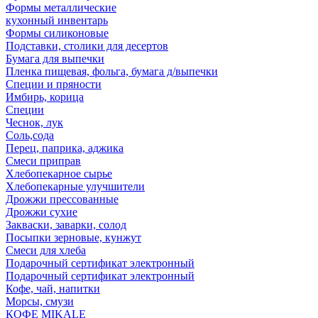
Формы металлические
кухонный инвентарь
Формы силиконовые
Подставки, столики для десертов
Бумага для выпечки
Пленка пищевая, фольга, бумага д/выпечки
Специи и пряности
Имбирь, корица
Специи
Чеснок, лук
Соль,сода
Перец, паприка, аджика
Смеси приправ
Хлебопекарное сырье
Хлебопекарные улучшители
Дрожжи прессованные
Дрожжи сухие
Закваски, заварки, солод
Посыпки зерновые, кунжут
Смеси для хлеба
Подарочный сертификат электронный
Подарочный сертификат электронный
Кофе, чай, напитки
Морсы, смузи
КОФЕ MIKALE