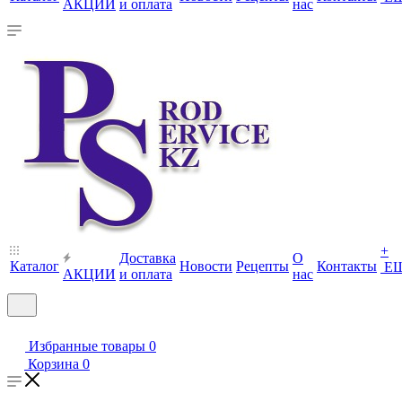
АКЦИИ
и оплата
нас
+
Доставка
О
Каталог
Новости
Рецепты
Контакты
Е
АКЦИИ
и оплата
нас
Избранные товары
0
Корзина
0