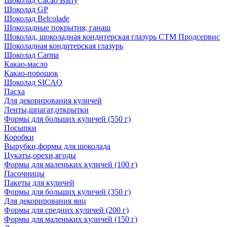
Шоколад Cacao Barry
Шоколад GP
Шоколад Belcolade
Шоколадные покрытия, ганаш
Шоколад, шоколадная кондитерская глазурь СТМ Продсервис
Шоколадная кондитерская глазурь
Шоколад Carma
Какао-масло
Какао-порошок
Шоколад SICAO
Пасха
Для декорирования куличей
Ленты,шпагат,открытки
Формы для больших куличей (550 г)
Посыпки
Коробки
Вырубки,формы для шоколада
Цукаты,орехи,ягоды
Формы для маленьких куличей (100 г)
Пасочницы
Пакеты для куличей
Формы для больших куличей (350 г)
Для декорирования яиц
Формы для средних куличей (200 г)
Формы для маленьких куличей (150 г)