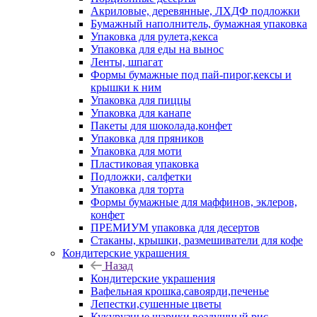
Акриловые, деревянные, ЛХДФ подложки
Бумажный наполнитель, бумажная упаковка
Упаковка для рулета,кекса
Упаковка для еды на вынос
Ленты, шпагат
Формы бумажные под пай-пирог,кексы и
крышки к ним
Упаковка для пиццы
Упаковка для канапе
Пакеты для шоколада,конфет
Упаковка для пряников
Упаковка для моти
Пластиковая упаковка
Подложки, салфетки
Упаковка для торта
Формы бумажные для маффинов, эклеров,
конфет
ПРЕМИУМ упаковка для десертов
Стаканы, крышки, размешиватели для кофе
Кондитерские украшения
Назад
Кондитерские украшения
Вафельная крошка,савоярди,печенье
Лепестки,сушенные цветы
Кукурузные шарики,воздушный рис