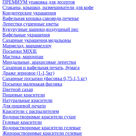
ПРЕМИУМ упаковка для десертов
Стаканы, крышки, размешиватели для кофе
Кондитерские украшения
Вафельная крошка,савоярди,печенье
Лепестки,сушенные цветы
Кукурузные шарики,воздушный рис
Вафельные украшения
Сахарные украшения,медальоны
Мармелад, маршмеллоу
Посыпки MIXIE
Мастика, марципан
Миндальные, арахисовые лепестки
Сахарная и вафельная печать, бумага
Драже зерновое (1-1,5кг)
Сахарные посыпки (фасовка 0,75-1,5 кг)
Посыпки маленькая фасовка
Цветной сахар
Пищевые красители
Натуральные красители
Для пищевой печати
Красители с распылителем
Водорастворимые красители сухие
Гелевые красители
Водорастворимые красители гелевые
Жирорастворимые красители гелевые