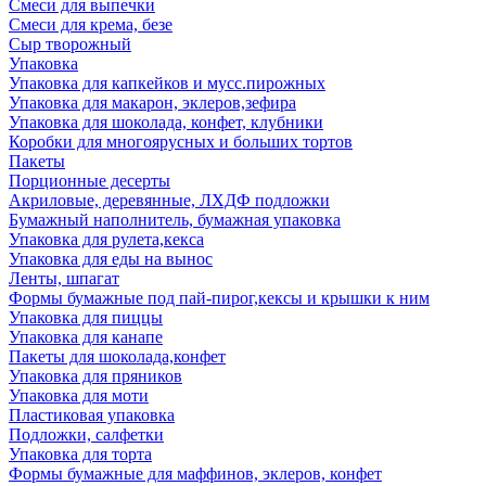
Смеси для выпечки
Смеси для крема, безе
Сыр творожный
Упаковка
Упаковка для капкейков и мусс.пирожных
Упаковка для макарон, эклеров,зефира
Упаковка для шоколада, конфет, клубники
Коробки для многоярусных и больших тортов
Пакеты
Порционные десерты
Акриловые, деревянные, ЛХДФ подложки
Бумажный наполнитель, бумажная упаковка
Упаковка для рулета,кекса
Упаковка для еды на вынос
Ленты, шпагат
Формы бумажные под пай-пирог,кексы и крышки к ним
Упаковка для пиццы
Упаковка для канапе
Пакеты для шоколада,конфет
Упаковка для пряников
Упаковка для моти
Пластиковая упаковка
Подложки, салфетки
Упаковка для торта
Формы бумажные для маффинов, эклеров, конфет