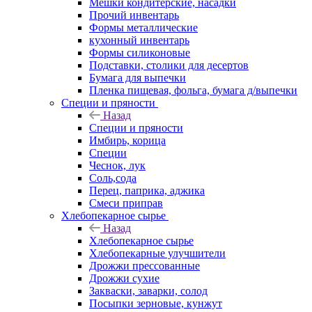
Мешки кондитерские, насадки
Прочий инвентарь
Формы металлические
кухонный инвентарь
Формы силиконовые
Подставки, столики для десертов
Бумага для выпечки
Пленка пищевая, фольга, бумага д/выпечки
Специи и пряности
Назад
Специи и пряности
Имбирь, корица
Специи
Чеснок, лук
Соль,сода
Перец, паприка, аджика
Смеси приправ
Хлебопекарное сырье
Назад
Хлебопекарное сырье
Хлебопекарные улучшители
Дрожжи прессованные
Дрожжи сухие
Закваски, заварки, солод
Посыпки зерновые, кунжут