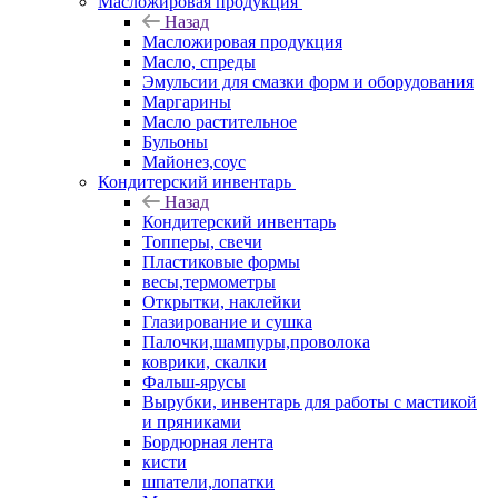
Масложировая продукция
Назад
Масложировая продукция
Масло, спреды
Эмульсии для смазки форм и оборудования
Маргарины
Масло растительное
Бульоны
Майонез,соус
Кондитерский инвентарь
Назад
Кондитерский инвентарь
Топперы, свечи
Пластиковые формы
весы,термометры
Открытки, наклейки
Глазирование и сушка
Палочки,шампуры,проволока
коврики, скалки
Фальш-ярусы
Вырубки, инвентарь для работы с мастикой
и пряниками
Бордюрная лента
кисти
шпатели,лопатки