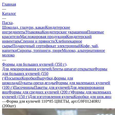
Главная
—
Каталог
—
Пасха
Шоколад, глазури, какао
Кондитерские
ингредиенты
Упаковка
Кондитерские украшения
Пищевые
красители
Масложировая продукция
Кондитерский
инвентарь
Специи и пряности
Хлебопекарное
сырье
Подарочный сертификат электронный
Кофе, чай,
напитки
Сиропы, топпинги, пюре
Молоко, альтернативное
молоко
—
Формы для больших куличей (350 г)
Для декорирования куличей
Ленты,шпагат,открытки
Формы
для больших куличей (550
г)
Посыпки
Коробки
Вырубки,формы для
шоколада
Цукаты,орехи,ягоды
Формы для маленьких куличей
(100 г)
Пасочницы
Пакеты для куличей
Для декорирования
яиц
Формы для средних куличей (200 г)
Формы для маленьких
куличей (150 г)
Для изготовления кулича
Коробки для шок.яиц
—
Форма для куличей 110*85 ЦВЕТЫ, арт.G9F01240RU
(200шт)