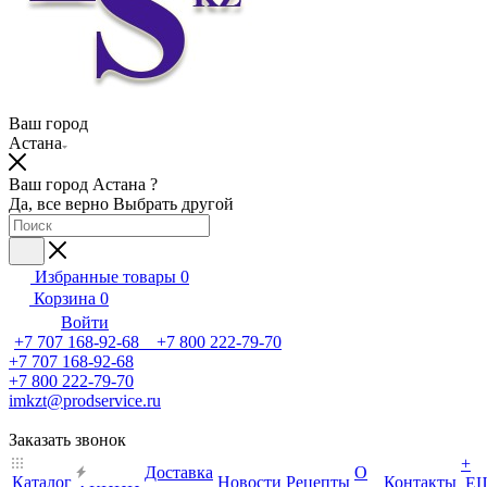
Ваш город
Астана
Ваш город Астана ?
Да, все верно
Выбрать другой
Избранные товары
0
Корзина
0
Войти
+7 707 168-92-68 +7 800 222-79-70
+7 707 168-92-68
+7 800 222-79-70
imkzt@prodservice.ru
Заказать звонок
+
Доставка
О
Каталог
Новости
Рецепты
Контакты
Е