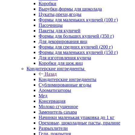
Коробки
Вырубки,формы для шоколада
Цукаты,орехи,ягоды
Формы для маленьких куличей (100 г)
Пасочницы
Пакеты для куличей
Формы для больших куличей (350 г)
Для декорирования яиц
Формы для средних куличей (200 г)
Формы для маленьких куличей (150 г)
Для изготовления кулича
Коробки для шок.яиц
Кондитерские ингредиенты
Назад
Кондитерские ингредиенты
Сублимированные ягоды
Ароматизаторы
Мед
Консервация
Молоко сгущенное
Заменитель сахара
Начинки маленькая упаковка до 1 кг
Ореховые, шоколадные пасты, пралине
Разрыхлители
Гели, покрытия