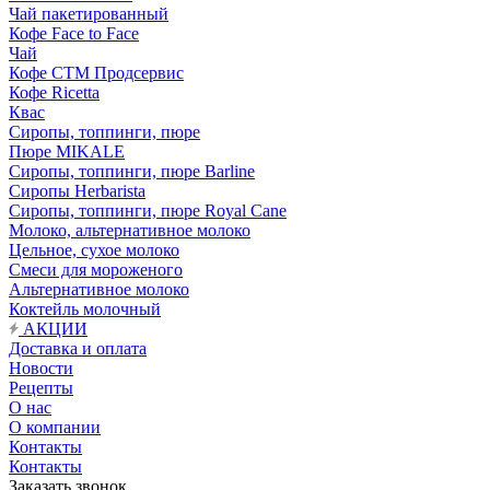
Чай пакетированный
Кофе Face to Face
Чай
Кофе СТМ Продсервис
Кофе Ricetta
Квас
Сиропы, топпинги, пюре
Пюре MIKALE
Сиропы, топпинги, пюре Barline
Сиропы Herbarista
Сиропы, топпинги, пюре Royal Cane
Молоко, альтернативное молоко
Цельное, сухое молоко
Смеси для мороженого
Альтернативное молоко
Коктейль молочный
АКЦИИ
Доставка и оплата
Новости
Рецепты
О нас
О компании
Контакты
Контакты
Заказать звонок