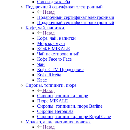
Смеси для хлеба
Подарочный сертификат электронный
Назад
Подарочный сертификат электронный
Подарочный сертификат электронный
Кофе, чай, напитки
Назад
Кофе, чай, напитки
Морсы, смузи
КОФЕ MIKALE
Чай пакетированный
Кофе Face to Face
Чай
Кофе СТМ Продсервис
Кофе Ricetta
Квас
Сиропы, топпинги, пюре
Назад
Сиропы, топпинги, пюре
Пюре MIKALE
Сиропы, топпинги, пюре Barline
Сиропы Herbarista
Сиропы, топпинги, пюре Royal Cane
Молоко, альтернативное молоко
Назад