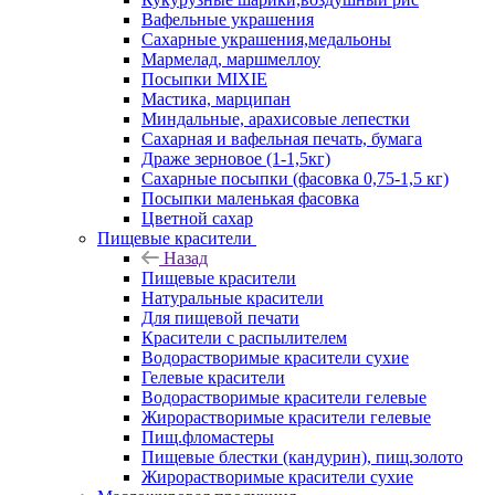
Вафельные украшения
Сахарные украшения,медальоны
Мармелад, маршмеллоу
Посыпки MIXIE
Мастика, марципан
Миндальные, арахисовые лепестки
Сахарная и вафельная печать, бумага
Драже зерновое (1-1,5кг)
Сахарные посыпки (фасовка 0,75-1,5 кг)
Посыпки маленькая фасовка
Цветной сахар
Пищевые красители
Назад
Пищевые красители
Натуральные красители
Для пищевой печати
Красители с распылителем
Водорастворимые красители сухие
Гелевые красители
Водорастворимые красители гелевые
Жирорастворимые красители гелевые
Пищ.фломастеры
Пищевые блестки (кандурин), пищ.золото
Жирорастворимые красители сухие