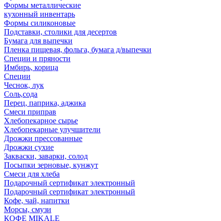
Формы металлические
кухонный инвентарь
Формы силиконовые
Подставки, столики для десертов
Бумага для выпечки
Пленка пищевая, фольга, бумага д/выпечки
Специи и пряности
Имбирь, корица
Специи
Чеснок, лук
Соль,сода
Перец, паприка, аджика
Смеси приправ
Хлебопекарное сырье
Хлебопекарные улучшители
Дрожжи прессованные
Дрожжи сухие
Закваски, заварки, солод
Посыпки зерновые, кунжут
Смеси для хлеба
Подарочный сертификат электронный
Подарочный сертификат электронный
Кофе, чай, напитки
Морсы, смузи
КОФЕ MIKALE