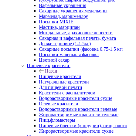
Вафельные украшения
Сахарные украшения,медальоны
Мармелад, маршмеллоу
Посыпки MIXIE
Мастика, марципан
Миндальные, арахисовые лепестки
Сахарная и вафельная печать, бумага
Драже зерновое (1-1,5кг)
Сахарные посыпки (фасовка 0,75-1,5 кг)
Посыпки маленькая фасовка
Цветной сахар
Пищевые красители
Назад
Пищевые красители
Натуральные красители
Для пищевой печати
Красители с распылителем
Водорастворимые красители сухие
Гелевые красители
Водорастворимые красители гелевые
Жирорастворимые красители гелевые
Пищ.фломастеры
Пищевые блестки (кандурин), пищ.золото
Жирорастворимые красители сухие