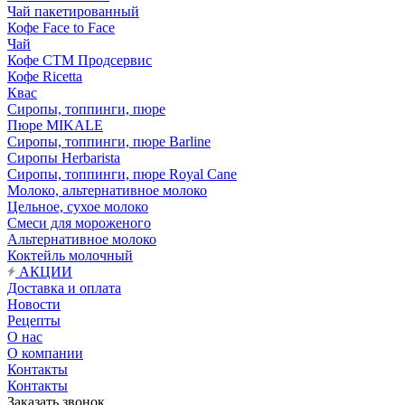
Чай пакетированный
Кофе Face to Face
Чай
Кофе СТМ Продсервис
Кофе Ricetta
Квас
Сиропы, топпинги, пюре
Пюре MIKALE
Сиропы, топпинги, пюре Barline
Сиропы Herbarista
Сиропы, топпинги, пюре Royal Cane
Молоко, альтернативное молоко
Цельное, сухое молоко
Смеси для мороженого
Альтернативное молоко
Коктейль молочный
АКЦИИ
Доставка и оплата
Новости
Рецепты
О нас
О компании
Контакты
Контакты
Заказать звонок