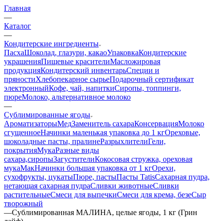
Главная
—
Каталог
—
Кондитерские ингредиенты
Пасха
Шоколад, глазури, какао
Упаковка
Кондитерские
украшения
Пищевые красители
Масложировая
продукция
Кондитерский инвентарь
Специи и
пряности
Хлебопекарное сырье
Подарочный сертификат
электронный
Кофе, чай, напитки
Сиропы, топпинги,
пюре
Молоко, альтернативное молоко
—
Сублимированные ягоды
Ароматизаторы
Мед
Заменитель сахара
Консервация
Молоко
сгущенное
Начинки маленькая упаковка до 1 кг
Ореховые,
шоколадные пасты, пралине
Разрыхлители
Гели,
покрытия
Мука
Разные виды
сахара,сиропы
Загустители
Кокосовая стружка, ореховая
мука
Мак
Начинки большая упаковка от 1 кг
Орехи,
сухофрукты, цукаты
Пюре, пасты
Пасты Tatis
Сахарная пудра,
нетающая сахарная пудра
Сливки животные
Сливки
растительные
Смеси для выпечки
Смеси для крема, безе
Сыр
творожный
—
Сублимированная МАЛИНА, целые ягоды, 1 кг (Грин