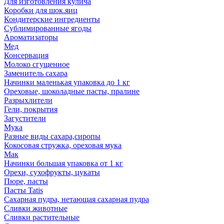
Для изготовления кулича
Коробки для шок.яиц
Кондитерские ингредиенты
Сублимированные ягоды
Ароматизаторы
Мед
Консервация
Молоко сгущенное
Заменитель сахара
Начинки маленькая упаковка до 1 кг
Ореховые, шоколадные пасты, пралине
Разрыхлители
Гели, покрытия
Загустители
Мука
Разные виды сахара,сиропы
Кокосовая стружка, ореховая мука
Мак
Начинки большая упаковка от 1 кг
Орехи, сухофрукты, цукаты
Пюре, пасты
Пасты Tatis
Сахарная пудра, нетающая сахарная пудра
Сливки животные
Сливки растительные