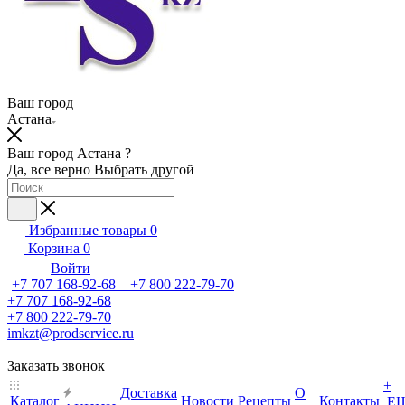
Ваш город
Астана
Ваш город Астана ?
Да, все верно
Выбрать другой
Избранные товары
0
Корзина
0
Войти
+7 707 168-92-68 +7 800 222-79-70
+7 707 168-92-68
+7 800 222-79-70
imkzt@prodservice.ru
Заказать звонок
+
Доставка
О
Каталог
Новости
Рецепты
Контакты
Е