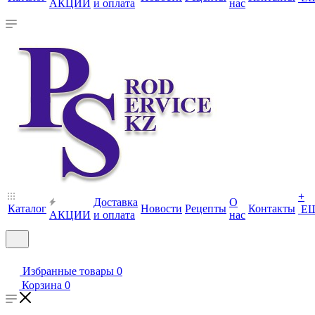
АКЦИИ
и оплата
нас
+
Доставка
О
Каталог
Новости
Рецепты
Контакты
Е
АКЦИИ
и оплата
нас
Избранные товары
0
Корзина
0