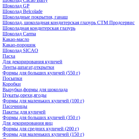
Шоколад Cacao Barry
Шоколад GP
Шоколад Belcolade
Шоколадные покрытия, ганаш
Шоколад, шоколадная кондитерская глазурь СТМ Продсервис
Шоколадная кондитерская глазурь
Шоколад Carma
Какао-масло
Какао-порошок
Шоколад SICAO
Пасха
Для декорирования куличей
Ленты,шпагат,открытки
Формы для больших куличей (550 г)
Посыпки
Коробки
Вырубки,формы для шоколада
Цукаты,орехи,ягоды
Формы для маленьких куличей (100 г)
Пасочницы
Пакеты для куличей
Формы для больших куличей (350 г)
Для декорирования яиц
Формы для средних куличей (200 г)
Формы для маленьких куличей (150 г)