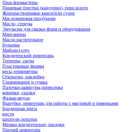
Пищ.фломастеры
Пищевые блестки (кандурин), пищ.золото
Жирорастворимые красители сухие
Масложировая продукция
Масло, спреды
Эмульсии для смазки форм и оборудования
Маргарины
Масло растительное
Бульоны
Майонез,соус
Кондитерский инвентарь
Топперы, свечи
Пластиковые формы
весы,термометры
Открытки, наклейки
Глазирование и сушка
Палочки,шампуры,проволока
коврики, скалки
Фальш-ярусы
Вырубки, инвентарь для работы с мастикой и пряниками
Бордюрная лента
кисти
шпатели,лопатки
Мешки кондитерские, насадки
Прочий инвентарь