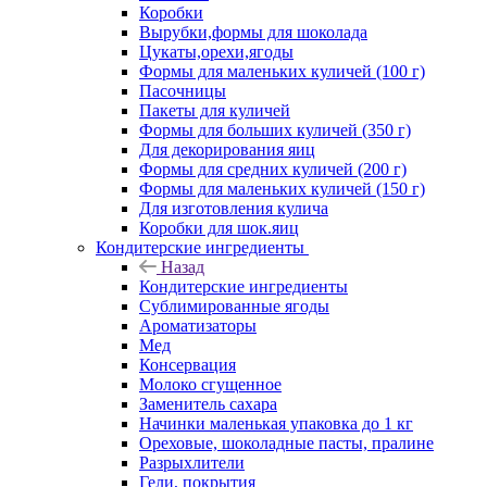
Коробки
Вырубки,формы для шоколада
Цукаты,орехи,ягоды
Формы для маленьких куличей (100 г)
Пасочницы
Пакеты для куличей
Формы для больших куличей (350 г)
Для декорирования яиц
Формы для средних куличей (200 г)
Формы для маленьких куличей (150 г)
Для изготовления кулича
Коробки для шок.яиц
Кондитерские ингредиенты
Назад
Кондитерские ингредиенты
Сублимированные ягоды
Ароматизаторы
Мед
Консервация
Молоко сгущенное
Заменитель сахара
Начинки маленькая упаковка до 1 кг
Ореховые, шоколадные пасты, пралине
Разрыхлители
Гели, покрытия