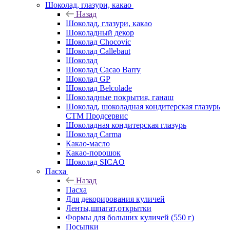
Шоколад, глазури, какао
Назад
Шоколад, глазури, какао
Шоколадный декор
Шоколад Chocovic
Шоколад Callebaut
Шоколад
Шоколад Cacao Barry
Шоколад GP
Шоколад Belcolade
Шоколадные покрытия, ганаш
Шоколад, шоколадная кондитерская глазурь
СТМ Продсервис
Шоколадная кондитерская глазурь
Шоколад Carma
Какао-масло
Какао-порошок
Шоколад SICAO
Пасха
Назад
Пасха
Для декорирования куличей
Ленты,шпагат,открытки
Формы для больших куличей (550 г)
Посыпки