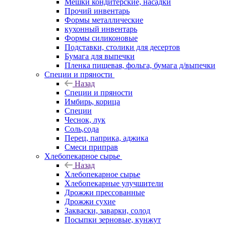
Мешки кондитерские, насадки
Прочий инвентарь
Формы металлические
кухонный инвентарь
Формы силиконовые
Подставки, столики для десертов
Бумага для выпечки
Пленка пищевая, фольга, бумага д/выпечки
Специи и пряности
Назад
Специи и пряности
Имбирь, корица
Специи
Чеснок, лук
Соль,сода
Перец, паприка, аджика
Смеси приправ
Хлебопекарное сырье
Назад
Хлебопекарное сырье
Хлебопекарные улучшители
Дрожжи прессованные
Дрожжи сухие
Закваски, заварки, солод
Посыпки зерновые, кунжут