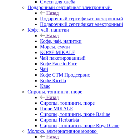
Смеси для хлеба
Подарочный сертификат электронный
Назад
Подарочный сертификат электронный
Подарочный сертификат электронный
Кофе, чай, напитки
Назад
Кофе, чай, напитки
Морсы, смузи
КОФЕ MIKALE
Чай пакетированный
Кофе Face to Face
Чай
Кофе СТМ Продсервис
Кофе Ricetta
Квас
Сиропы, топпинги, пюре
Назад
Сиропы, топпинги, пюре
Пюре MIKALE
Сиропы, топпинги, пюре Barline
Сиропы Herbarista
Сиропы, топпинги, пюре Royal Cane
Молоко, альтернативное молоко
Назад