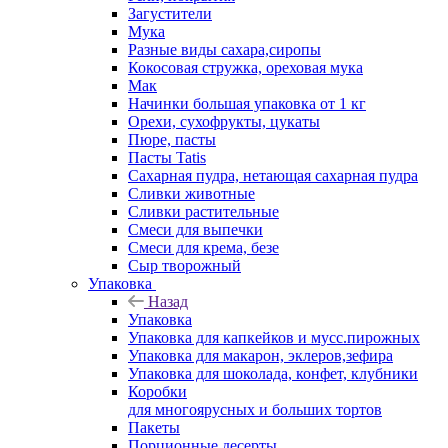
Загустители
Мука
Разные виды сахара,сиропы
Кокосовая стружка, ореховая мука
Мак
Начинки большая упаковка от 1 кг
Орехи, сухофрукты, цукаты
Пюре, пасты
Пасты Tatis
Сахарная пудра, нетающая сахарная пудра
Сливки животные
Сливки растительные
Смеси для выпечки
Смеси для крема, безе
Сыр творожный
Упаковка
Назад
Упаковка
Упаковка для капкейков и мусс.пирожных
Упаковка для макарон, эклеров,зефира
Упаковка для шоколада, конфет, клубники
Коробки
для многоярусных и больших тортов
Пакеты
Порционные десерты