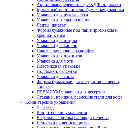
Акриловые, деревянные, ЛХДФ подложки
Бумажный наполнитель, бумажная упаковка
Упаковка для рулета,кекса
Упаковка для еды на вынос
Ленты, шпагат
Формы бумажные под пай-пирог,кексы и
крышки к ним
Упаковка для пиццы
Упаковка для канапе
Пакеты для шоколада,конфет
Упаковка для пряников
Упаковка для моти
Пластиковая упаковка
Подложки, салфетки
Упаковка для торта
Формы бумажные для маффинов, эклеров,
конфет
ПРЕМИУМ упаковка для десертов
Стаканы, крышки, размешиватели для кофе
Кондитерские украшения
Назад
Кондитерские украшения
Вафельная крошка,савоярди,печенье
Лепестки,сушенные цветы
Кукурузные шарики,воздушный рис