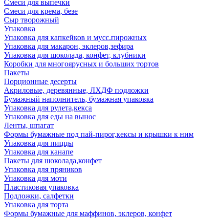
Смеси для выпечки
Смеси для крема, безе
Сыр творожный
Упаковка
Упаковка для капкейков и мусс.пирожных
Упаковка для макарон, эклеров,зефира
Упаковка для шоколада, конфет, клубники
Коробки для многоярусных и больших тортов
Пакеты
Порционные десерты
Акриловые, деревянные, ЛХДФ подложки
Бумажный наполнитель, бумажная упаковка
Упаковка для рулета,кекса
Упаковка для еды на вынос
Ленты, шпагат
Формы бумажные под пай-пирог,кексы и крышки к ним
Упаковка для пиццы
Упаковка для канапе
Пакеты для шоколада,конфет
Упаковка для пряников
Упаковка для моти
Пластиковая упаковка
Подложки, салфетки
Упаковка для торта
Формы бумажные для маффинов, эклеров, конфет