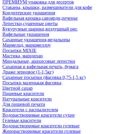
ПРЕМИУМ упаковка для десертов
Стаканы, крышки, размешиватели для кофе
Кондитерские украшения
Вафельная крошка,савоярди,печенье
Лепестки,сушенные цветы
Кукурузные шарики,воздушный рис
Вафельные украшения
Сахарные украшения,медальоны
Мармелад, маршмеллоу
Посыпки MIXIE
Мастика, марципан
Миндальные, арахисовые лепестки
Сахарная и вафельная печать, бумага
Драже зерновое (1-1,5кг)
Сахарные посыпки (фасовка 0,75-1,5 кг)
Посыпки маленькая фасовка
Цветной сахар
Пищевые красители
Натуральные красители
Для пищевой печати
Красители с распылителем
Водорастворимые красители сухие
Гелевые красители
Водорастворимые красители гелевые
Жирорастворимые красители гелевые