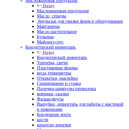
Масложировая продукция
Назад
Масложировая продукция
Масло, спреды
Эмульсии для смазки форм и оборудования
Маргарины
Масло растительное
Бульоны
Майонез,соус
Кондитерский инвентарь
Назад
Кондитерский инвентарь
Топперы, свечи
Пластиковые формы
весы,термометры
Открытки, наклейки
Глазирование и сушка
Палочки,шампуры,проволока
коврики, скалки
Фальш-ярусы
Вырубки, инвентарь для работы с мастикой
и пряниками
Бордюрная лента
кисти
шпатели,лопатки