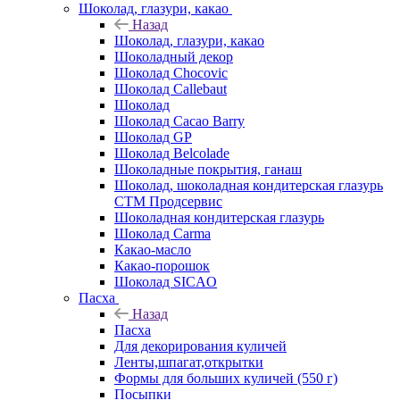
Шоколад, глазури, какао
Назад
Шоколад, глазури, какао
Шоколадный декор
Шоколад Chocovic
Шоколад Callebaut
Шоколад
Шоколад Cacao Barry
Шоколад GP
Шоколад Belcolade
Шоколадные покрытия, ганаш
Шоколад, шоколадная кондитерская глазурь
СТМ Продсервис
Шоколадная кондитерская глазурь
Шоколад Carma
Какао-масло
Какао-порошок
Шоколад SICAO
Пасха
Назад
Пасха
Для декорирования куличей
Ленты,шпагат,открытки
Формы для больших куличей (550 г)
Посыпки