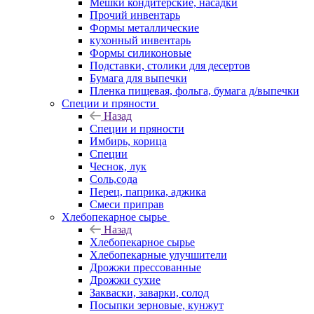
Мешки кондитерские, насадки
Прочий инвентарь
Формы металлические
кухонный инвентарь
Формы силиконовые
Подставки, столики для десертов
Бумага для выпечки
Пленка пищевая, фольга, бумага д/выпечки
Специи и пряности
Назад
Специи и пряности
Имбирь, корица
Специи
Чеснок, лук
Соль,сода
Перец, паприка, аджика
Смеси приправ
Хлебопекарное сырье
Назад
Хлебопекарное сырье
Хлебопекарные улучшители
Дрожжи прессованные
Дрожжи сухие
Закваски, заварки, солод
Посыпки зерновые, кунжут