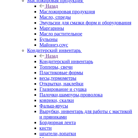
Масложировая продукция
Назад
Масложировая продукция
Масло, спреды
Эмульсии для смазки форм и оборудования
Маргарины
Масло растительное
Бульоны
Майонез,соус
Кондитерский инвентарь
Назад
Кондитерский инвентарь
Топперы, свечи
Пластиковые формы
весы,термометры
Открытки, наклейки
Глазирование и сушка
Палочки,шампуры,проволока
коврики, скалки
Фальш-ярусы
Вырубки, инвентарь для работы с мастикой
и пряниками
Бордюрная лента
кисти
шпатели,лопатки