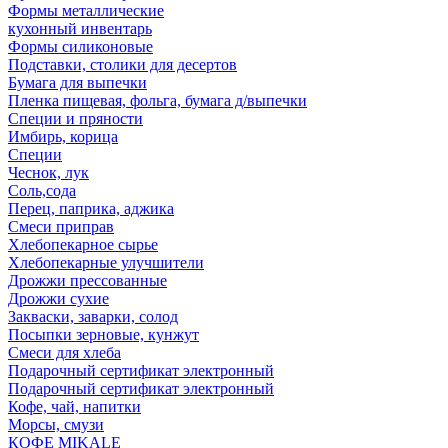
Формы металлические
кухонный инвентарь
Формы силиконовые
Подставки, столики для десертов
Бумага для выпечки
Пленка пищевая, фольга, бумага д/выпечки
Специи и пряности
Имбирь, корица
Специи
Чеснок, лук
Соль,сода
Перец, паприка, аджика
Смеси приправ
Хлебопекарное сырье
Хлебопекарные улучшители
Дрожжи прессованные
Дрожжи сухие
Закваски, заварки, солод
Посыпки зерновые, кунжут
Смеси для хлеба
Подарочный сертификат электронный
Подарочный сертификат электронный
Кофе, чай, напитки
Морсы, смузи
КОФЕ MIKALE