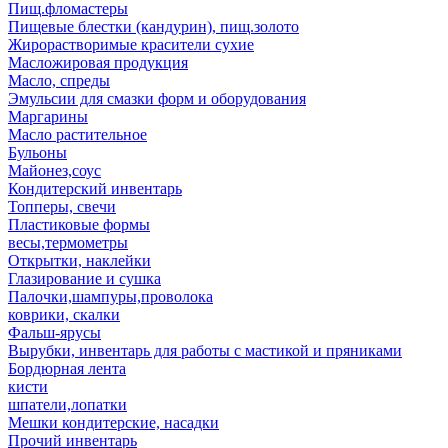
Пищ.фломастеры
Пищевые блестки (кандурин), пищ.золото
Жирорастворимые красители сухие
Масложировая продукция
Масло, спреды
Эмульсии для смазки форм и оборудования
Маргарины
Масло растительное
Бульоны
Майонез,соус
Кондитерский инвентарь
Топперы, свечи
Пластиковые формы
весы,термометры
Открытки, наклейки
Глазирование и сушка
Палочки,шампуры,проволока
коврики, скалки
Фальш-ярусы
Вырубки, инвентарь для работы с мастикой и пряниками
Бордюрная лента
кисти
шпатели,лопатки
Мешки кондитерские, насадки
Прочий инвентарь