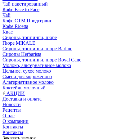
Чай пакетированный
Кофе Face to Face
Чай
Кофе СТМ Продсервис
Кофе Ricetta
Квас
Сиропы, топпинги, пюре
Пюре MIKALE
Сиропы, топпинги, пюре Barline
Сиропы Herbarista
Сиропы, топпинги, пюре Royal Cane
Молоко, альтернативное молоко
Цельное, сухое молоко
Смеси для мороженого
Альтернативное молоко
Коктейль молочный
АКЦИИ
Доставка и оплата
Новости
Рецепты
О нас
О компании
Контакты
Контакты
Заказать звонок