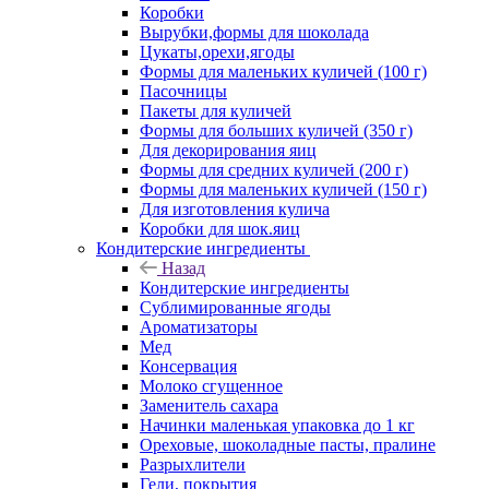
Коробки
Вырубки,формы для шоколада
Цукаты,орехи,ягоды
Формы для маленьких куличей (100 г)
Пасочницы
Пакеты для куличей
Формы для больших куличей (350 г)
Для декорирования яиц
Формы для средних куличей (200 г)
Формы для маленьких куличей (150 г)
Для изготовления кулича
Коробки для шок.яиц
Кондитерские ингредиенты
Назад
Кондитерские ингредиенты
Сублимированные ягоды
Ароматизаторы
Мед
Консервация
Молоко сгущенное
Заменитель сахара
Начинки маленькая упаковка до 1 кг
Ореховые, шоколадные пасты, пралине
Разрыхлители
Гели, покрытия