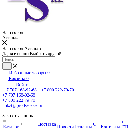
Ваш город
Астана
Ваш город Астана ?
Да, все верно
Выбрать другой
Избранные товары
0
Корзина
0
Войти
+7 707 168-92-68 +7 800 222-79-70
+7 707 168-92-68
+7 800 222-79-70
imkzt@prodservice.ru
Заказать звонок
+
Доставка
О
Каталог
Новости
Рецепты
Контакты
Е