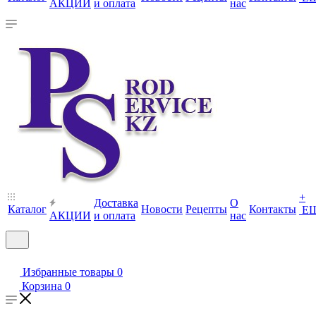
АКЦИИ
и оплата
нас
+
Доставка
О
Каталог
Новости
Рецепты
Контакты
Е
АКЦИИ
и оплата
нас
Избранные товары
0
Корзина
0