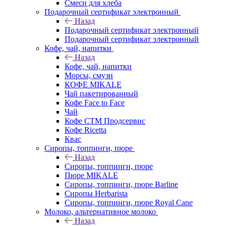
Смеси для хлеба
Подарочный сертификат электронный
Назад
Подарочный сертификат электронный
Подарочный сертификат электронный
Кофе, чай, напитки
Назад
Кофе, чай, напитки
Морсы, смузи
КОФЕ MIKALE
Чай пакетированный
Кофе Face to Face
Чай
Кофе СТМ Продсервис
Кофе Ricetta
Квас
Сиропы, топпинги, пюре
Назад
Сиропы, топпинги, пюре
Пюре MIKALE
Сиропы, топпинги, пюре Barline
Сиропы Herbarista
Сиропы, топпинги, пюре Royal Cane
Молоко, альтернативное молоко
Назад