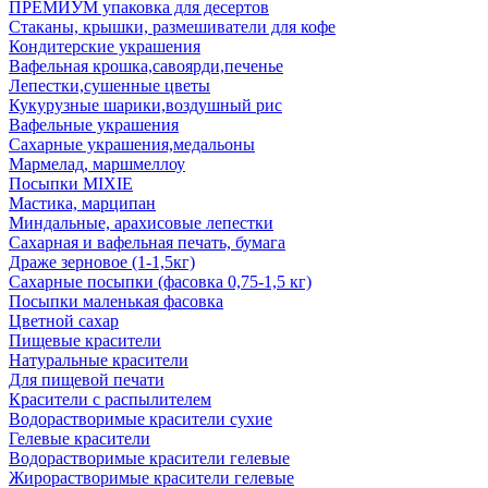
ПРЕМИУМ упаковка для десертов
Стаканы, крышки, размешиватели для кофе
Кондитерские украшения
Вафельная крошка,савоярди,печенье
Лепестки,сушенные цветы
Кукурузные шарики,воздушный рис
Вафельные украшения
Сахарные украшения,медальоны
Мармелад, маршмеллоу
Посыпки MIXIE
Мастика, марципан
Миндальные, арахисовые лепестки
Сахарная и вафельная печать, бумага
Драже зерновое (1-1,5кг)
Сахарные посыпки (фасовка 0,75-1,5 кг)
Посыпки маленькая фасовка
Цветной сахар
Пищевые красители
Натуральные красители
Для пищевой печати
Красители с распылителем
Водорастворимые красители сухие
Гелевые красители
Водорастворимые красители гелевые
Жирорастворимые красители гелевые