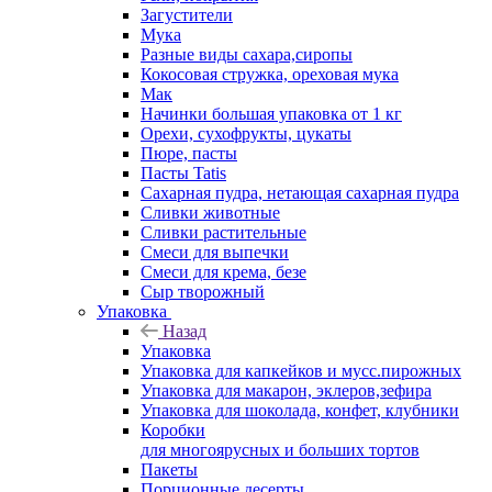
Загустители
Мука
Разные виды сахара,сиропы
Кокосовая стружка, ореховая мука
Мак
Начинки большая упаковка от 1 кг
Орехи, сухофрукты, цукаты
Пюре, пасты
Пасты Tatis
Сахарная пудра, нетающая сахарная пудра
Сливки животные
Сливки растительные
Смеси для выпечки
Смеси для крема, безе
Сыр творожный
Упаковка
Назад
Упаковка
Упаковка для капкейков и мусс.пирожных
Упаковка для макарон, эклеров,зефира
Упаковка для шоколада, конфет, клубники
Коробки
для многоярусных и больших тортов
Пакеты
Порционные десерты