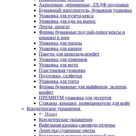
Акриловые, деревянные, ЛХДФ подложки
Бумажный наполнитель, бумажная упаковка
Упаковка для рулета,кекса
Упаковка для еды на вынос
Ленты, шпагат
Формы бумажные под пай-пирог,кексы и
крышки к ним
Упаковка для пиццы
Упаковка для канапе
Пакеты для шоколада,конфет
Упаковка для пряников
Упаковка для моти
Пластиковая упаковка
Подложки, салфетки
Упаковка для торта
Формы бумажные для маффинов, эклеров,
конфет
ПРЕМИУМ упаковка для десертов
Стаканы, крышки, размешиватели для кофе
Кондитерские украшения
Назад
Кондитерские украшения
Вафельная крошка,савоярди,печенье
Лепестки,сушенные цветы
Кукурузные шарики,воздушный рис