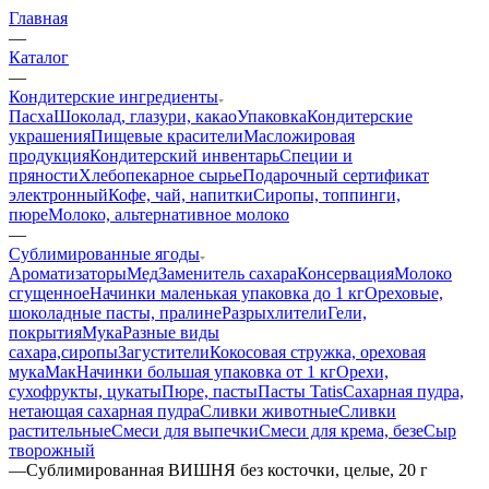
Главная
—
Каталог
—
Кондитерские ингредиенты
Пасха
Шоколад, глазури, какао
Упаковка
Кондитерские
украшения
Пищевые красители
Масложировая
продукция
Кондитерский инвентарь
Специи и
пряности
Хлебопекарное сырье
Подарочный сертификат
электронный
Кофе, чай, напитки
Сиропы, топпинги,
пюре
Молоко, альтернативное молоко
—
Сублимированные ягоды
Ароматизаторы
Мед
Заменитель сахара
Консервация
Молоко
сгущенное
Начинки маленькая упаковка до 1 кг
Ореховые,
шоколадные пасты, пралине
Разрыхлители
Гели,
покрытия
Мука
Разные виды
сахара,сиропы
Загустители
Кокосовая стружка, ореховая
мука
Мак
Начинки большая упаковка от 1 кг
Орехи,
сухофрукты, цукаты
Пюре, пасты
Пасты Tatis
Сахарная пудра,
нетающая сахарная пудра
Сливки животные
Сливки
растительные
Смеси для выпечки
Смеси для крема, безе
Сыр
творожный
—
Сублимированная ВИШНЯ без косточки, целые, 20 г