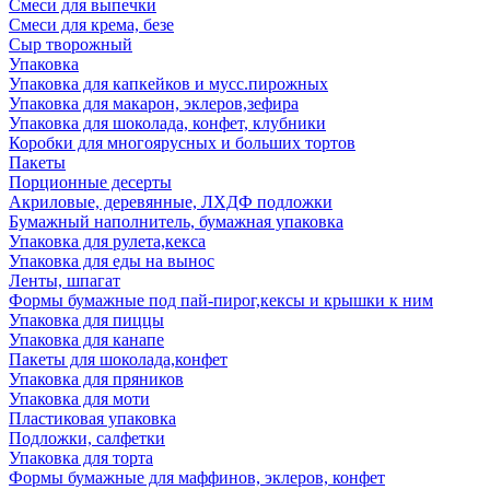
Смеси для выпечки
Смеси для крема, безе
Сыр творожный
Упаковка
Упаковка для капкейков и мусс.пирожных
Упаковка для макарон, эклеров,зефира
Упаковка для шоколада, конфет, клубники
Коробки для многоярусных и больших тортов
Пакеты
Порционные десерты
Акриловые, деревянные, ЛХДФ подложки
Бумажный наполнитель, бумажная упаковка
Упаковка для рулета,кекса
Упаковка для еды на вынос
Ленты, шпагат
Формы бумажные под пай-пирог,кексы и крышки к ним
Упаковка для пиццы
Упаковка для канапе
Пакеты для шоколада,конфет
Упаковка для пряников
Упаковка для моти
Пластиковая упаковка
Подложки, салфетки
Упаковка для торта
Формы бумажные для маффинов, эклеров, конфет