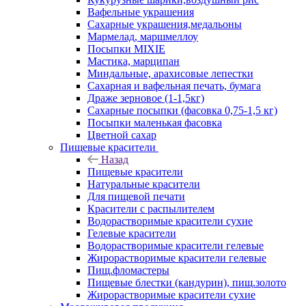
Вафельные украшения
Сахарные украшения,медальоны
Мармелад, маршмеллоу
Посыпки MIXIE
Мастика, марципан
Миндальные, арахисовые лепестки
Сахарная и вафельная печать, бумага
Драже зерновое (1-1,5кг)
Сахарные посыпки (фасовка 0,75-1,5 кг)
Посыпки маленькая фасовка
Цветной сахар
Пищевые красители
Назад
Пищевые красители
Натуральные красители
Для пищевой печати
Красители с распылителем
Водорастворимые красители сухие
Гелевые красители
Водорастворимые красители гелевые
Жирорастворимые красители гелевые
Пищ.фломастеры
Пищевые блестки (кандурин), пищ.золото
Жирорастворимые красители сухие