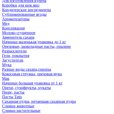
Для изготовления кулича
Коробки для шок.яиц
Кондитерские ингредиенты
Сублимированные ягоды
Ароматизаторы
Мед
Консервация
Молоко сгущенное
Заменитель сахара
Начинки маленькая упаковка до 1 кг
Ореховые, шоколадные пасты, пралине
Разрыхлители
Гели, покрытия
Загустители
Мука
Разные виды сахара,сиропы
Кокосовая стружка, ореховая мука
Мак
Начинки большая упаковка от 1 кг
Орехи, сухофрукты, цукаты
Пюре, пасты
Пасты Tatis
Сахарная пудра, нетающая сахарная пудра
Сливки животные
Сливки растительные