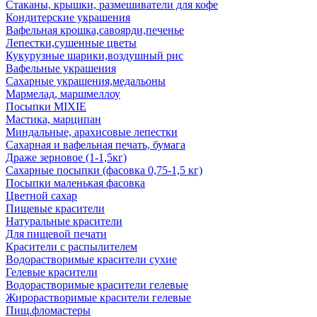
Стаканы, крышки, размешиватели для кофе
Кондитерские украшения
Вафельная крошка,савоярди,печенье
Лепестки,сушенные цветы
Кукурузные шарики,воздушный рис
Вафельные украшения
Сахарные украшения,медальоны
Мармелад, маршмеллоу
Посыпки MIXIE
Мастика, марципан
Миндальные, арахисовые лепестки
Сахарная и вафельная печать, бумага
Драже зерновое (1-1,5кг)
Сахарные посыпки (фасовка 0,75-1,5 кг)
Посыпки маленькая фасовка
Цветной сахар
Пищевые красители
Натуральные красители
Для пищевой печати
Красители с распылителем
Водорастворимые красители сухие
Гелевые красители
Водорастворимые красители гелевые
Жирорастворимые красители гелевые
Пищ.фломастеры