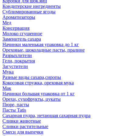
Коробки для шок.яиц
Кондитерские ингредиенты
Сублимированные ягоды
Ароматизаторы
Мед
Консервация
Молоко сгущенное
Заменитель сахара
Начинки маленькая упаковка до 1 кг
Ореховые, шоколадные пасты, пралине
Разрыхлители
Гели, покрытия
Загустители
Мука
Разные виды сахара,сиропы
Кокосовая стружка, ореховая мука
Мак
Начинки большая упаковка от 1 кг
Орехи, сухофрукты, цукаты
Пюре, пасты
Пасты Tatis
Сахарная пудра, нетающая сахарная пудра
Сливки животные
Сливки растительные
Смеси для выпечки