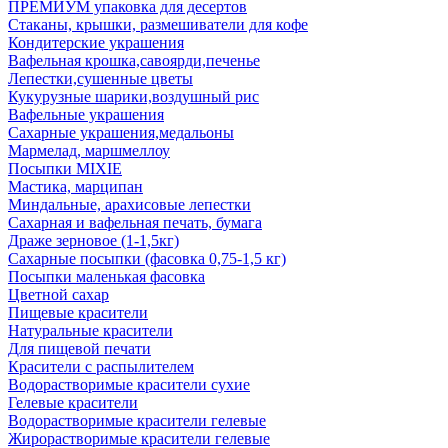
ПРЕМИУМ упаковка для десертов
Стаканы, крышки, размешиватели для кофе
Кондитерские украшения
Вафельная крошка,савоярди,печенье
Лепестки,сушенные цветы
Кукурузные шарики,воздушный рис
Вафельные украшения
Сахарные украшения,медальоны
Мармелад, маршмеллоу
Посыпки MIXIE
Мастика, марципан
Миндальные, арахисовые лепестки
Сахарная и вафельная печать, бумага
Драже зерновое (1-1,5кг)
Сахарные посыпки (фасовка 0,75-1,5 кг)
Посыпки маленькая фасовка
Цветной сахар
Пищевые красители
Натуральные красители
Для пищевой печати
Красители с распылителем
Водорастворимые красители сухие
Гелевые красители
Водорастворимые красители гелевые
Жирорастворимые красители гелевые