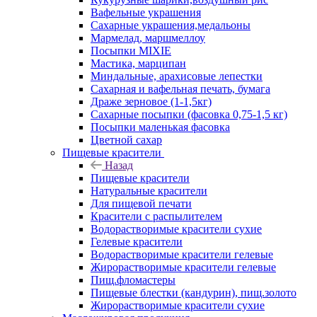
Вафельные украшения
Сахарные украшения,медальоны
Мармелад, маршмеллоу
Посыпки MIXIE
Мастика, марципан
Миндальные, арахисовые лепестки
Сахарная и вафельная печать, бумага
Драже зерновое (1-1,5кг)
Сахарные посыпки (фасовка 0,75-1,5 кг)
Посыпки маленькая фасовка
Цветной сахар
Пищевые красители
Назад
Пищевые красители
Натуральные красители
Для пищевой печати
Красители с распылителем
Водорастворимые красители сухие
Гелевые красители
Водорастворимые красители гелевые
Жирорастворимые красители гелевые
Пищ.фломастеры
Пищевые блестки (кандурин), пищ.золото
Жирорастворимые красители сухие