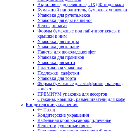
Акриловые, деревянные, ЛХДФ подложки
Бумажный наполнитель, бумажная упаковка
Упаковка для рулета,кекса
Упаковка для еды на вынос
Ленты, шпагат
Формы бумажные под пай-пирог,кексы и
крышки к ним
Упаковка для пиццы
Упаковка для канапе
Пакеты для шоколада,конфет
Упаковка для пряников
Упаковка для моти
Пластиковая упаковка
Подложки, салфетки
Упаковка для торта
Формы бумажные для маффинов, эклеров,
конфет
ПРЕМИУМ упаковка для десертов
Стаканы, крышки, размешиватели для кофе
Кондитерские украшения
Назад
Кондитерские украшения
Вафельная крошка,савоярди,печенье
Лепестки,сушенные цветы
Кукурузные шарики,воздушный рис