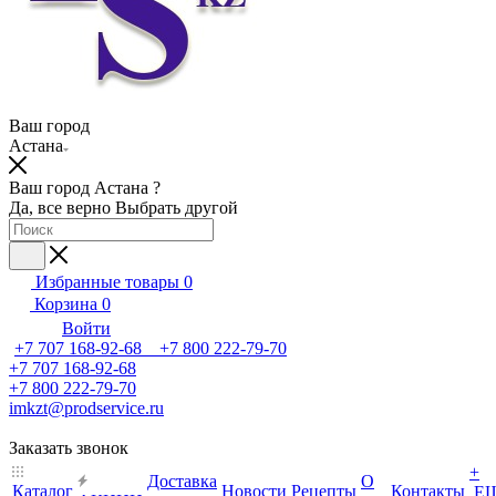
Ваш город
Астана
Ваш город Астана ?
Да, все верно
Выбрать другой
Избранные товары
0
Корзина
0
Войти
+7 707 168-92-68 +7 800 222-79-70
+7 707 168-92-68
+7 800 222-79-70
imkzt@prodservice.ru
Заказать звонок
+
Доставка
О
Каталог
Новости
Рецепты
Контакты
Е