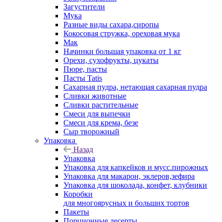
Загустители
Мука
Разные виды сахара,сиропы
Кокосовая стружка, ореховая мука
Мак
Начинки большая упаковка от 1 кг
Орехи, сухофрукты, цукаты
Пюре, пасты
Пасты Tatis
Сахарная пудра, нетающая сахарная пудра
Сливки животные
Сливки растительные
Смеси для выпечки
Смеси для крема, безе
Сыр творожный
Упаковка
Назад
Упаковка
Упаковка для капкейков и мусс.пирожных
Упаковка для макарон, эклеров,зефира
Упаковка для шоколада, конфет, клубники
Коробки
для многоярусных и больших тортов
Пакеты
Порционные десерты