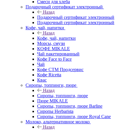
Смеси для хлеба
Подарочный сертификат электронный
Назад
Подарочный сертификат электронный
Подарочный сертификат электронный
Кофе, чай, напитки
Назад
Кофе, чай, напитки
Морсы, смузи
КОФЕ MIKALE
Чай пакетированный
Кофе Face to Face
Чай
Кофе СТМ Продсервис
Кофе Ricetta
Квас
Сиропы, топпинги, пюре
Назад
Сиропы, топпинги, пюре
Пюре MIKALE
Сиропы, топпинги, пюре Barline
Сиропы Herbarista
Сиропы, топпинги, пюре Royal Cane
Молоко, альтернативное молоко
Назад