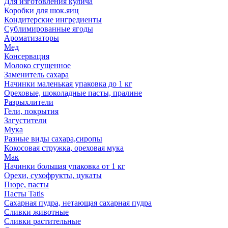
Для изготовления кулича
Коробки для шок.яиц
Кондитерские ингредиенты
Сублимированные ягоды
Ароматизаторы
Мед
Консервация
Молоко сгущенное
Заменитель сахара
Начинки маленькая упаковка до 1 кг
Ореховые, шоколадные пасты, пралине
Разрыхлители
Гели, покрытия
Загустители
Мука
Разные виды сахара,сиропы
Кокосовая стружка, ореховая мука
Мак
Начинки большая упаковка от 1 кг
Орехи, сухофрукты, цукаты
Пюре, пасты
Пасты Tatis
Сахарная пудра, нетающая сахарная пудра
Сливки животные
Сливки растительные