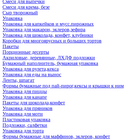
Смеси для выпечки
Смеси для крема, безе
Сыр творожный
Упаковка
Упаковка для капкейков и мусс.пирожных
Упаковка для макарон, эклеров,зефира
Упаковка для шоколада, конфет, клубники
Коробки для многоярусных и больших тортов
Пакеты
Порционные десерты
Акриловые, деревянные, ЛХДФ подложки
Бумажный наполнитель, бумажная упаковка
Упаковка для рулета,кекса
Упаковка для еды на вынос
Ленты, шпагат
Формы бумажные под пай-пирог,кексы и крышки к ним
Упаковка для пиццы
Упаковка для канапе
Пакеты для шоколада,конфет
Упаковка для пряников
Упаковка для моти
Пластиковая упаковка
Подложки, салфетки
Упаковка для торта
Формы бумажные для маффинов, эклеров, конфет