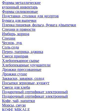
Формы металлические
кухонный инвентарь
Формы силиконовые
Подставки, столики для десертов
Бумага для выпечки
Пленка пищевая, фольга, бумага д/выпечки
Специи и пряности
Имбирь, корица
Специи
Чеснок, лук
Соль,сода
Перец, паприка, аджика
Смеси приправ
Хлебопекарное сырье
Хлебопекарные улучшители
Дрожжи прессованные
Дрожжи сухие
Закваски, заварки, солод
Посыпки зерновые, кунжут
Смеси для хлеба
Подарочный сертификат электронный
Подарочный сертификат электронный
Кофе, чай, напитки
Морсы, смузи
КОФЕ MIKALE