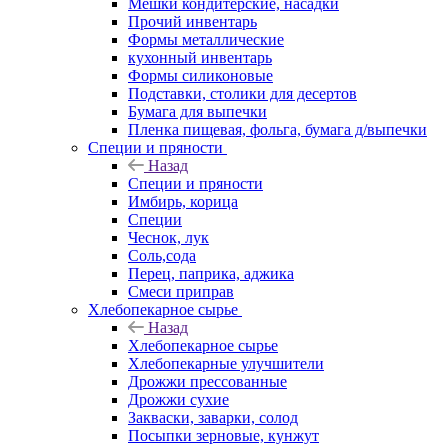
Мешки кондитерские, насадки
Прочий инвентарь
Формы металлические
кухонный инвентарь
Формы силиконовые
Подставки, столики для десертов
Бумага для выпечки
Пленка пищевая, фольга, бумага д/выпечки
Специи и пряности
Назад
Специи и пряности
Имбирь, корица
Специи
Чеснок, лук
Соль,сода
Перец, паприка, аджика
Смеси приправ
Хлебопекарное сырье
Назад
Хлебопекарное сырье
Хлебопекарные улучшители
Дрожжи прессованные
Дрожжи сухие
Закваски, заварки, солод
Посыпки зерновые, кунжут