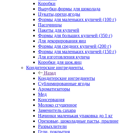
Коробки
Вырубки,формы для шоколада
Цукаты,орехи,ягоды
Формы для маленьких куличей (100 г)
Пасочницы
Пакеты для куличей
Формы для больших куличей (350 г)
Для декорирования яиц
Формы для средних куличей (200 г)
Формы для маленьких куличей (150 г)
Для изготовления кулича
Коробки для шок.яиц
Кондитерские ингредиенты
Назад
Кондитерские ингредиенты
Сублимированные ягоды
Ароматизаторы
Мед
Консервация
Молоко сгущенное
Заменитель сахара
Начинки маленькая упаковка до 1 кг
Ореховые, шоколадные пасты, пралине
Разрыхлители
Гели, покрытия