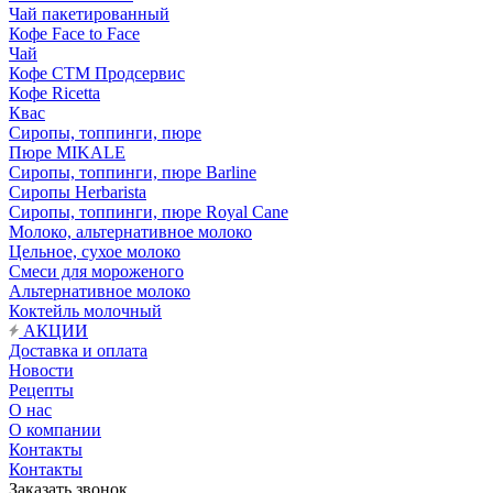
Чай пакетированный
Кофе Face to Face
Чай
Кофе СТМ Продсервис
Кофе Ricetta
Квас
Сиропы, топпинги, пюре
Пюре MIKALE
Сиропы, топпинги, пюре Barline
Сиропы Herbarista
Сиропы, топпинги, пюре Royal Cane
Молоко, альтернативное молоко
Цельное, сухое молоко
Смеси для мороженого
Альтернативное молоко
Коктейль молочный
АКЦИИ
Доставка и оплата
Новости
Рецепты
О нас
О компании
Контакты
Контакты
Заказать звонок