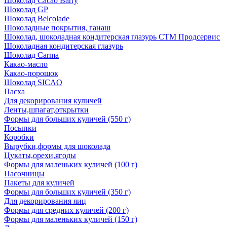
Шоколад Cacao Barry
Шоколад GP
Шоколад Belcolade
Шоколадные покрытия, ганаш
Шоколад, шоколадная кондитерская глазурь СТМ Продсервис
Шоколадная кондитерская глазурь
Шоколад Carma
Какао-масло
Какао-порошок
Шоколад SICAO
Пасха
Для декорирования куличей
Ленты,шпагат,открытки
Формы для больших куличей (550 г)
Посыпки
Коробки
Вырубки,формы для шоколада
Цукаты,орехи,ягоды
Формы для маленьких куличей (100 г)
Пасочницы
Пакеты для куличей
Формы для больших куличей (350 г)
Для декорирования яиц
Формы для средних куличей (200 г)
Формы для маленьких куличей (150 г)