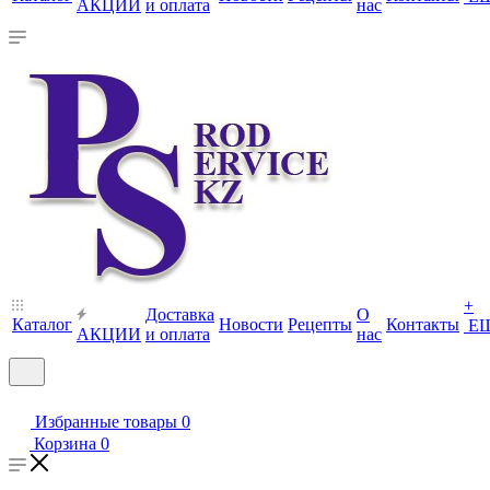
АКЦИИ
и оплата
нас
+
Доставка
О
Каталог
Новости
Рецепты
Контакты
Е
АКЦИИ
и оплата
нас
Избранные товары
0
Корзина
0