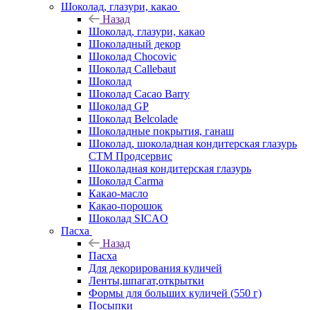
Шоколад, глазури, какао
Назад
Шоколад, глазури, какао
Шоколадный декор
Шоколад Chocovic
Шоколад Callebaut
Шоколад
Шоколад Cacao Barry
Шоколад GP
Шоколад Belcolade
Шоколадные покрытия, ганаш
Шоколад, шоколадная кондитерская глазурь
СТМ Продсервис
Шоколадная кондитерская глазурь
Шоколад Carma
Какао-масло
Какао-порошок
Шоколад SICAO
Пасха
Назад
Пасха
Для декорирования куличей
Ленты,шпагат,открытки
Формы для больших куличей (550 г)
Посыпки