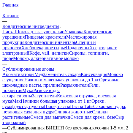
Главная
—
Каталог
—
Кондитерские ингредиенты
Пасха
Шоколад, глазури, какао
Упаковка
Кондитерские
украшения
Пищевые красители
Масложировая
продукция
Кондитерский инвентарь
Специи и
пряности
Хлебопекарное сырье
Подарочный сертификат
электронный
Кофе, чай, напитки
Сиропы, топпинги,
пюре
Молоко, альтернативное молоко
—
Сублимированные ягоды
Ароматизаторы
Мед
Заменитель сахара
Консервация
Молоко
сгущенное
Начинки маленькая упаковка до 1 кг
Ореховые,
шоколадные пасты, пралине
Разрыхлители
Гели,
покрытия
Мука
Разные виды
сахара,сиропы
Загустители
Кокосовая стружка, ореховая
мука
Мак
Начинки большая упаковка от 1 кг
Орехи,
сухофрукты, цукаты
Пюре, пасты
Пасты Tatis
Сахарная пудра,
нетающая сахарная пудра
Сливки животные
Сливки
растительные
Смеси для выпечки
Смеси для крема, безе
Сыр
творожный
—
Сублимированная ВИШНЯ без косточки,кусочки 1-5 мм, 2