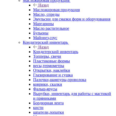
Масложировая продукция
Назад
Масложировая продукция
Масло, спреды
Эмульсии для смазки форм и оборудования
Маргарины
Масло растительное
Бульоны
Майонез,соус
Кондитерский инвентарь
Назад
Кондитерский инвентарь
Топперы, свечи
Пластиковые формы
весы,термометры
Открытки, наклейки
Глазирование и сушка
Палочки,шампуры,проволока
коврики, скалки
Фальш-ярусы
Вырубки, инвентарь для работы с мастикой
и пряниками
Бордюрная лента
кисти
шпатели,лопатки