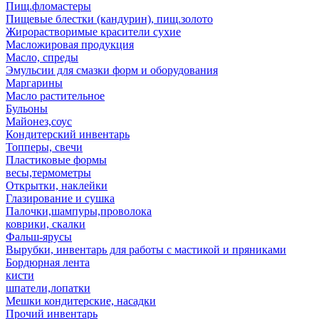
Пищ.фломастеры
Пищевые блестки (кандурин), пищ.золото
Жирорастворимые красители сухие
Масложировая продукция
Масло, спреды
Эмульсии для смазки форм и оборудования
Маргарины
Масло растительное
Бульоны
Майонез,соус
Кондитерский инвентарь
Топперы, свечи
Пластиковые формы
весы,термометры
Открытки, наклейки
Глазирование и сушка
Палочки,шампуры,проволока
коврики, скалки
Фальш-ярусы
Вырубки, инвентарь для работы с мастикой и пряниками
Бордюрная лента
кисти
шпатели,лопатки
Мешки кондитерские, насадки
Прочий инвентарь